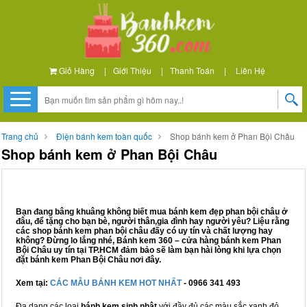
Giỏ Hàng
|
Giới Thiệu
|
Thanh Toán
|
Liên Hệ
Trang chủ
Điện bánh kem toàn quốc
Shop bánh kem ở Phan Bội Châu
Shop bánh kem ở Phan Bội Châu
Bạn đang bâng khuâng không biết mua bánh kem đẹp phan bội châu ở
đâu, để tặng cho bạn bè, người thân,gia đình hay người yêu? Liệu rằng
các shop bánh kem phan bội châu đấy có uy tín và chất lượng hay
không? Đừng lo lắng nhé, Bánh kem 360 – cửa hàng bánh kem Phan
Bội Châu uy tín tại TP.HCM đảm bảo sẽ làm bạn hài lòng khi lựa chọn
đặt bánh kem Phan Bội Châu nơi đây.
Xem tại:
CÁC MẪU BÁNH KEM HOT NHẤT
- 0966 341 493
Đa dạng các loại
bánh kem sinh nhật
với đầy đủ các màu sắc xanh đỏ