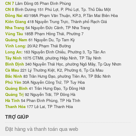
CN 7
Lâm Đồng 05 Phan Đình Phùng
CN 8
Bình Dương 151 Phú Lợi, P. Phú Lợi, Tp. Thủ Dầu Một
Đồng Nai
40/198A Phạm Văn Thuận, KP.3, P.Tân Mai Biên Hòa
Kiên Giang
418 Nguyễn Trung Trực, Thành phố Rạch Giá
Nha Trang
54 Nguyễn Đức Cảnh, TP Nha Trang
Vũng Tàu
185B Phạm Hồng Thái, Phường 7
Quảng Nam
61 Nguyễn Du, Tp Tam Kỳ
Vĩnh Long:
20/A2 Phạm Thái Bường
Long An:
163 Nguyễn Đình Chiểu, Phường 3, Tp Tân An
Tây Ninh
1075 CTM8, phường Hiệp Ninh, TP Tây Ninh
Bình Định
340 Nguyễn Thái Học, phường Ngô Mây, Tp Quy Nhơn
Cà Mau
221 Lý Thường Kiệt, K2, Phường 6, Tp Cà Mau
Bắc Ninh
83 Trần Hưng Đạo, phường Tiền An, TP Bắc Ninh
Phú Yên
30A Nguyễn Công Trứ, TP Tuy Hòa
Quảng Bình
41 Trần Hưng Đạo, Tp Đồng Hới
Quảng Trị
92 Nguyễn Trãi, TP Đông Hà
Hà Tĩnh
54 Phan Đình Phùng, TP Hà Tĩnh
Thanh Hóa
177 Lê Lai, TP Thanh Hóa
TRỢ GIÚP
Đặt hàng và thanh toán qua web