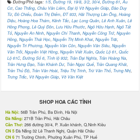
Đường/Phố tags:
1/5
,
Đường 19
,
19/8
,
3/2
,
30/4
,
Đường 61
,
Âu
Cơ
,
Cao Thắng
,
Châu Văn Liêm
,
Đại lộ Võ Nguyên Giáp
,
Đào Duy
Từ
,
Đồ Chiểu
,
Đoàn Thị Điểm
,
ĐT 933
,
Hải Thượng Lãn Ông
,
Hoàng
Diệu
,
Hoàng Hoa Thám
,
Kênh Tắc
,
Lạc Long Quân
,
Lê Anh Xuân
,
Lê
Hồng Phong
,
Lê Quý Đôn
,
Lưu Hữu Phước
,
Ngô Hữu Hạnh
,
Ngô Tất
Tố
,
Nguyễn An Ninh
,
Nguyễn Chí Thanh
,
Nguyễn Công Trứ
,
Nguyên
Hồng
,
Nguyễn Thái Học
,
Nguyễn Thị Minh Khai
,
Nguyễn Trãi
,
Nguyễn Tri Phương
,
Nguyễn Văn Côn
,
Nguyễn Văn Siêu
,
Nguyễn
Văn Trỗi
,
Nguyễn Việt Hồng
,
Nguyễn Viết Xuân
,
Quốc Lộ 61
,
Quốc
Lộ 61C
,
Đường Số 6
,
Tỉnh lộ 932
,
Trần Đại Nghĩa
,
Trần Hoàng Na
,
Trần Hưng Đạo
,
Trần Khánh Dư
,
Trần Ngọc Quế
,
Trần Quang Khải
,
Trần Thủ Độ
,
Trần Văn Hoài
,
Triệu Thị Trinh
,
Trừ Văn Thố
,
Trưng Nhị
,
Trưng Trắc
,
Võ Nguyên Giáp
,
Võ Văn Kiệt
SHOP HOA CÁC TỈNH
Hà Nội:
56B Trần Phú, Ba Đình, Hà Nội
Đà Nẵng:
271B Trần Phú, Hải Châu
Cần Thơ:
266 đường 30/4, P. Xuân khánh, Q.Ninh Kiều
CN 5
Đà Nẵng 32 Lê Thanh Nghị, Quận Hải Châu
CN 6
71 Trường Chinh, Phường Xuân Phú, TP Huế