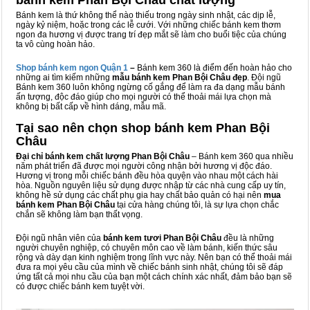
bánh kem Phan Bội Châu chất lượng
Bánh kem là thứ không thể nào thiếu trong ngày sinh nhật, các dịp lễ,
ngày kỷ niệm, hoặc trong các lễ cưới. Với những chiếc bánh kem thơm
ngon đa hương vị được trang trí đẹp mắt sẽ làm cho buổi tiệc của chúng
ta vô cùng hoàn hảo.
Shop bánh kem ngon Qu
ậ
n 1
–
Bánh kem 360 là điểm đến hoàn hảo cho
những ai tìm kiếm những
mẫu bánh kem Phan Bội Châu đẹp
. Đội ngũ
Bánh kem 360 luôn không ngừng cố gắng để làm ra đa dạng mẫu bánh
ấn tượng, độc đáo giúp cho mọi người có thể thoải mái lựa chọn mà
không bị bất cấp về hình dáng, mẫu mã.
Tại sao nên chọn shop bánh kem Phan Bội
Châu
Đại chỉ bánh kem chất lượng Phan Bội Châu
– Bánh kem 360 qua nhiều
năm phát triển đã được mọi người công nhận bởi hương vị độc đáo.
Hương vị trong mỗi chiếc bánh đều hòa quyện vào nhau một cách hài
hòa. Nguồn nguyên liệu sử dụng được nhập từ các nhà cung cấp uy tín,
không hề sử dụng các chất phụ gia hay chất bảo quản có hại nên
mua
bánh kem Phan Bội Châu
tại cửa hàng chúng tôi, là sự lựa chọn chắc
chắn sẽ không làm bạn thất vọng.
Đội ngũ nhân viên của
bánh kem tươi Phan Bội Châu
đều là những
người chuyên nghiệp, có chuyên môn cao về làm bánh, kiến thức sâu
rộng và dày dạn kinh nghiệm trong lĩnh vực này. Nên bạn có thể thoải mái
đưa ra mọi yêu cầu của mình về chiếc bánh sinh nhật, chúng tôi sẽ đáp
ứng tất cả mọi nhu cầu của bạn một cách chính xác nhất, đảm bảo bạn sẽ
có được chiếc bánh kem tuyệt vời.