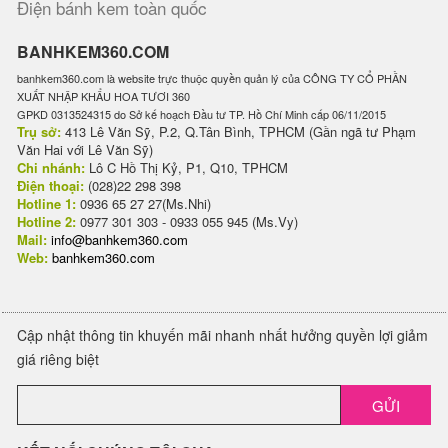
Điện bánh kem toàn quốc
BANHKEM360.COM
banhkem360.com là website trực thuộc quyền quản lý của CÔNG TY CỔ PHẦN
XUẤT NHẬP KHẨU HOA TƯƠI 360
GPKD 0313524315 do Sở kế hoạch Đầu tư TP. Hồ Chí Minh cấp 06/11/2015
Trụ sở:
413 Lê Văn Sỹ, P.2, Q.Tân Bình, TPHCM (Gần ngã tư Phạm
Văn Hai với Lê Văn Sỹ)
Chi nhánh:
Lô C Hồ Thị Kỷ, P1, Q10, TPHCM
Điện thoại:
(028)22 298 398
Hotline 1:
0936 65 27 27(Ms.Nhi)
Hotline 2:
0977 301 303 - 0933 055 945 (Ms.Vy)
Mail:
info@banhkem360.com
Web:
banhkem360.com
Cập nhật thông tin khuyến mãi nhanh nhất hưởng quyền lợi giảm
giá riêng biệt
GỬI