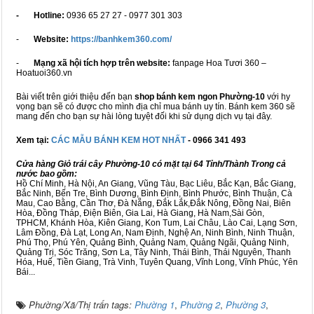
- Hotline:
0936 65 27 27 - 0977 301 303
-
Website:
https://banhkem360.com/
-
Mạng xã hội tích hợp trên website:
fanpage Hoa Tươi 360 –
Hoatuoi360.vn
Bài viết trên giới thiệu đến bạn
shop bánh kem ngon Phường-10
với hy
vọng bạn sẽ có được cho mình địa chỉ mua bánh uy tín. Bánh kem 360 sẽ
mang đến cho bạn sự hài lòng tuyệt đối khi sử dụng dịch vụ tại đây.
Xem tại:
CÁC MẪU BÁNH KEM HOT NHẤT
- 0966 341 493
Cửa hàng Giỏ trái cây Phường-10 có mặt tại 64 Tỉnh/Thành Trong cả
nước bao gồm:
Hồ Chí Minh, Hà Nội, An Giang, Vũng Tàu, Bạc Liêu, Bắc Kạn, Bắc Giang,
Bắc Ninh, Bến Tre, Bình Dương, Bình Định, Bình Phước, Bình Thuận, Cà
Mau, Cao Bằng, Cần Thơ, Đà Nẵng, Đắk Lắk,Đắk Nông, Đồng Nai, Biên
Hòa, Đồng Tháp, Điện Biên, Gia Lai, Hà Giang, Hà Nam,Sài Gòn,
TPHCM, Khánh Hòa, Kiên Giang, Kon Tum, Lai Châu, Lào Cai, Lạng Sơn,
Lâm Đồng, Đà Lạt, Long An, Nam Định, Nghệ An, Ninh Bình, Ninh Thuận,
Phú Thọ, Phú Yên, Quảng Bình, Quảng Nam, Quảng Ngãi, Quảng Ninh,
Quảng Trị, Sóc Trăng, Sơn La, Tây Ninh, Thái Bình, Thái Nguyên, Thanh
Hóa, Huế, Tiền Giang, Trà Vinh, Tuyên Quang, Vĩnh Long, Vĩnh Phúc, Yên
Bái...
Phường/Xã/Thị trấn tags:
Phường 1
,
Phường 2
,
Phường 3
,