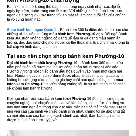
kem Phường-10 chất lượng
Bánh kem là thứ không thể nào thiếu trong ngày sinh nhật, các dịp lễ,
ngày kỷ niệm, hoặc trong các lễ cưới. Với những chiếc bánh kem thơm
ngon đa hương vị được trang trí đẹp mắt sẽ làm cho buổi tiệc của chúng
ta vô cùng hoàn hảo.
Shop bánh kem ngon Qu
ậ
n 1
–
Bánh kem 360 là điểm đến hoàn hảo cho
những ai tìm kiếm những
mẫu bánh kem Phường-10 đẹp
. Đội ngũ Bánh
kem 360 luôn không ngừng cố gắng để làm ra đa dạng mẫu bánh ấn
tượng, độc đáo giúp cho mọi người có thể thoải mái lựa chọn mà không bị
bất cấp về hình dáng, mẫu mã.
Tại sao nên chọn shop bánh kem Phường-10
Đại chỉ bánh kem chất lượng Phường-10
– Bánh kem 360 qua nhiều
năm phát triển đã được mọi người công nhận bởi hương vị độc đáo.
Hương vị trong mỗi chiếc bánh đều hòa quyện vào nhau một cách hài
hòa. Nguồn nguyên liệu sử dụng được nhập từ các nhà cung cấp uy tín,
không hề sử dụng các chất phụ gia hay chất bảo quản có hại nên
mua
bánh kem Phường-10
tại cửa hàng chúng tôi, là sự lựa chọn chắc chắn
sẽ không làm bạn thất vọng.
Đội ngũ nhân viên của
bánh kem tươi Phường-10
đều là những người
chuyên nghiệp, có chuyên môn cao về làm bánh, kiến thức sâu rộng và
dày dạn kinh nghiệm trong lĩnh vực này. Nên bạn có thể thoải mái đưa ra
mọi yêu cầu của mình về chiếc bánh sinh nhật, chúng tôi sẽ đáp ứng tất
cả mọi nhu cầu của bạn một cách chính xác nhất, đảm bảo bạn sẽ có
được chiếc bánh kem tuyệt vời.