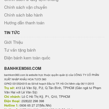
Chính sách vận chuyển
Chính sách bảo hành
Hướng dẫn thanh toán
TIN TỨC
Giới Thiệu
Tư vấn tặng bánh
Điện bánh kem toàn quốc
BANHKEM360.COM
banhkem360.com là website trực thuộc quyền quản lý của CÔNG TY CỔ PHẦN
XUẤT NHẬP KHẨU HOA TƯƠI 360
GPKD 0313524315 do Sở kế hoạch Đầu tư TP. Hồ Chí Minh cấp 06/11/2015
Trụ sở:
413 Lê Văn Sỹ, P.2, Q.Tân Bình, TPHCM (Gần ngã tư Phạm
Văn Hai với Lê Văn Sỹ)
Chi nhánh:
Lô C Hồ Thị Kỷ, P1, Q10, TPHCM
Điện thoại:
(028)22 298 398
Hotline 1:
0936 65 27 27(Ms.Nhi)