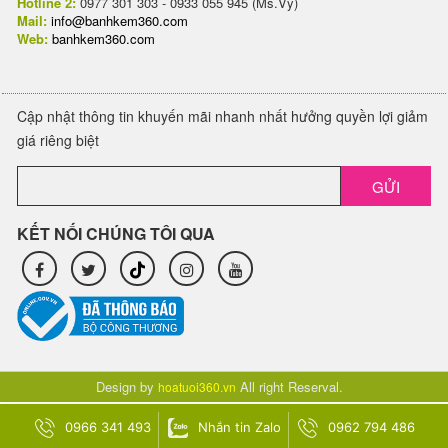
Hotline 2:
0977 301 303 - 0933 055 945 (Ms.Vy)
Mail:
info@banhkem360.com
Web:
banhkem360.com
Cập nhật thông tin khuyến mãi nhanh nhất hưởng quyền lợi giảm
giá riêng biệt
GỬI
KẾT NỐI CHÚNG TÔI QUA
Design by
All right Reserval.
hoatuoi360.vn
0966 341 493
Nhắn tin Zalo
0962 794 486