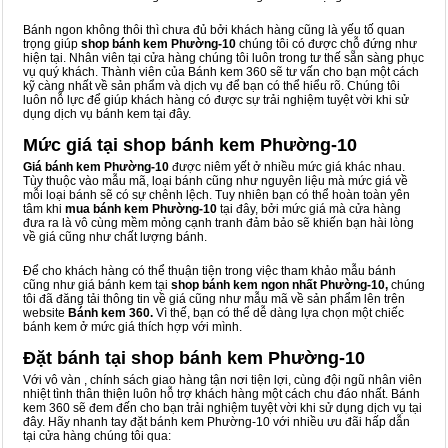
Bánh ngon không thôi thì chưa đủ bởi khách hàng cũng là yếu tố quan
trọng giúp
shop bánh kem Phường-10
chúng tôi có được chỗ đứng như
hiện tại. Nhân viên tại cửa hàng chúng tôi luôn trong tư thế sẵn sàng phục
vụ quý khách. Thành viên của Bánh kem 360 sẽ tư vấn cho bạn một cách
kỹ càng nhất về sản phẩm và dịch vụ để bạn có thể hiểu rõ. Chúng tôi
luôn nỗ lực để giúp khách hàng có được sự trải nghiệm tuyệt vời khi sử
dụng dịch vụ bánh kem tại đây.
Mức giá tại shop bánh kem Phường-10
Giá bánh kem Phường-10
được niêm yết ở nhiều mức giá khác nhau.
Tùy thuộc vào mẫu mã, loại bánh cũng như nguyên liệu mà mức giá về
mỗi loại bánh sẽ có sự chênh lệch. Tuy nhiên bạn có thể hoàn toàn yên
tâm khi
mua bánh kem Phường-10
tại đây, bởi mức giá mà cửa hàng
đưa ra là vô cùng mềm mỏng cạnh tranh đảm bảo sẽ khiến bạn hài lòng
về giá cũng như chất lượng bánh.
Để cho khách hàng có thể thuận tiện trong việc tham khảo mẫu bánh
cũng như giá bánh kem tại
shop bánh kem ngon nhất Phường-10,
chúng
tôi đã đăng tải thông tin về giá cũng như mẫu mã về sản phẩm lên trên
website
Bánh kem 360.
Vì thế, bạn có thể dễ dàng lựa chọn một chiếc
bánh kem ở mức giá thích hợp với mình.
Đặt bánh tại shop bánh kem Phường-10
Với vô vàn
, chính sách giao hàng tận nơi tiện lợi, cùng đội ngũ nhân viên
nhiệt tình thân thiện luôn hỗ trợ khách hàng một cách chu đáo nhất. Bánh
kem 360 sẽ đem đến cho bạn trải nghiệm tuyệt vời khi sử dụng dịch vụ tại
đây. Hãy nhanh tay đặt bánh kem Phường-10 với nhiều ưu đãi hấp dẫn
tại cửa hàng chúng tôi qua: