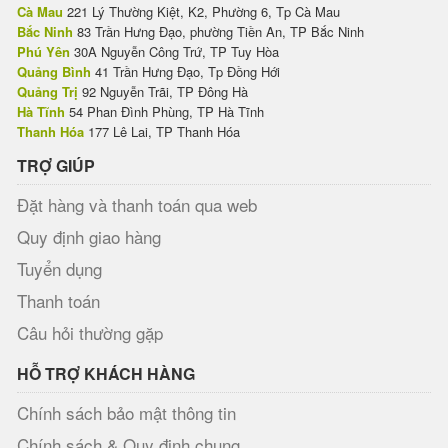
Cà Mau
221 Lý Thường Kiệt, K2, Phường 6, Tp Cà Mau
Bắc Ninh
83 Trần Hưng Đạo, phường Tiền An, TP Bắc Ninh
Phú Yên
30A Nguyễn Công Trứ, TP Tuy Hòa
Quảng Bình
41 Trần Hưng Đạo, Tp Đồng Hới
Quảng Trị
92 Nguyễn Trãi, TP Đông Hà
Hà Tĩnh
54 Phan Đình Phùng, TP Hà Tĩnh
Thanh Hóa
177 Lê Lai, TP Thanh Hóa
TRỢ GIÚP
Đặt hàng và thanh toán qua web
Quy định giao hàng
Tuyển dụng
Thanh toán
Câu hỏi thường gặp
HỖ TRỢ KHÁCH HÀNG
Chính sách bảo mật thông tin
Chính sách & Quy định chung