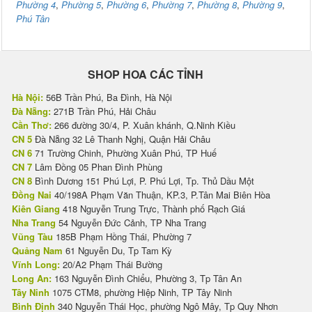
Phường 4
,
Phường 5
,
Phường 6
,
Phường 7
,
Phường 8
,
Phường 9
,
Phú Tân
SHOP HOA CÁC TỈNH
Hà Nội:
56B Trần Phú, Ba Đình, Hà Nội
Đà Nẵng:
271B Trần Phú, Hải Châu
Cần Thơ:
266 đường 30/4, P. Xuân khánh, Q.Ninh Kiều
CN 5
Đà Nẵng 32 Lê Thanh Nghị, Quận Hải Châu
CN 6
71 Trường Chinh, Phường Xuân Phú, TP Huế
CN 7
Lâm Đồng 05 Phan Đình Phùng
CN 8
Bình Dương 151 Phú Lợi, P. Phú Lợi, Tp. Thủ Dầu Một
Đồng Nai
40/198A Phạm Văn Thuận, KP.3, P.Tân Mai Biên Hòa
Kiên Giang
418 Nguyễn Trung Trực, Thành phố Rạch Giá
Nha Trang
54 Nguyễn Đức Cảnh, TP Nha Trang
Vũng Tàu
185B Phạm Hồng Thái, Phường 7
Quảng Nam
61 Nguyễn Du, Tp Tam Kỳ
Vĩnh Long:
20/A2 Phạm Thái Bường
Long An:
163 Nguyễn Đình Chiểu, Phường 3, Tp Tân An
Tây Ninh
1075 CTM8, phường Hiệp Ninh, TP Tây Ninh
Bình Định
340 Nguyễn Thái Học, phường Ngô Mây, Tp Quy Nhơn