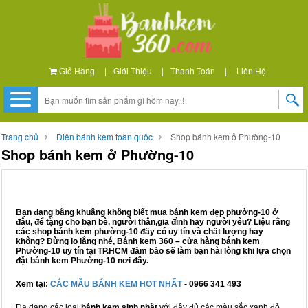
Giỏ Hàng
|
Giới Thiệu
|
Thanh Toán
|
Liên Hệ
Trang chủ
Điện bánh kem toàn quốc
Shop bánh kem ở Phường-10
Shop bánh kem ở Phường-10
Bạn đang bâng khuâng không biết mua bánh kem đẹp phường-10 ở
đâu, để tặng cho bạn bè, người thân,gia đình hay người yêu? Liệu rằng
các shop bánh kem phường-10 đấy có uy tín và chất lượng hay
không? Đừng lo lắng nhé, Bánh kem 360 – cửa hàng bánh kem
Phường-10 uy tín tại TP.HCM đảm bảo sẽ làm bạn hài lòng khi lựa chọn
đặt bánh kem Phường-10 nơi đây.
Xem tại:
CÁC MẪU BÁNH KEM HOT NHẤT
- 0966 341 493
Đa dạng các loại
bánh kem sinh nhật
với đầy đủ các màu sắc xanh đỏ