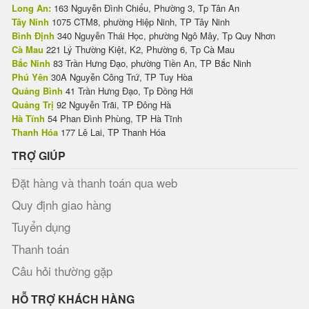
Long An:
163 Nguyễn Đình Chiểu, Phường 3, Tp Tân An
Tây Ninh
1075 CTM8, phường Hiệp Ninh, TP Tây Ninh
Bình Định
340 Nguyễn Thái Học, phường Ngô Mây, Tp Quy Nhơn
Cà Mau
221 Lý Thường Kiệt, K2, Phường 6, Tp Cà Mau
Bắc Ninh
83 Trần Hưng Đạo, phường Tiền An, TP Bắc Ninh
Phú Yên
30A Nguyễn Công Trứ, TP Tuy Hòa
Quảng Bình
41 Trần Hưng Đạo, Tp Đồng Hới
Quảng Trị
92 Nguyễn Trãi, TP Đông Hà
Hà Tĩnh
54 Phan Đình Phùng, TP Hà Tĩnh
Thanh Hóa
177 Lê Lai, TP Thanh Hóa
TRỢ GIÚP
Đặt hàng và thanh toán qua web
Quy định giao hàng
Tuyển dụng
Thanh toán
Câu hỏi thường gặp
HỖ TRỢ KHÁCH HÀNG