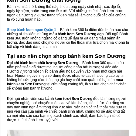
kem Sơn Dương chất lượng
Bánh kem là thứ không thể nào thiếu trong ngày sinh nhật, các dịp lễ,
ngày kỷ niệm, hoặc trong các lễ cưới. Với những chiếc bánh kem thơm
ngon đa hương vị được trang trí đẹp mắt sẽ làm cho buổi tiệc của chúng
ta vô cùng hoàn hảo.
Shop bánh kem ngon Qu
ậ
n 1
–
Bánh kem 360 là điểm đến hoàn hảo cho
những ai tìm kiếm những
mẫu bánh kem Sơn Dương đẹp
. Đội ngũ Bánh
kem 360 luôn không ngừng cố gắng để làm ra đa dạng mẫu bánh ấn
tượng, độc đáo giúp cho mọi người có thể thoải mái lựa chọn mà không bị
bất cấp về hình dáng, mẫu mã.
Tại sao nên chọn shop bánh kem Sơn Dương
Đại chỉ bánh kem chất lượng Sơn Dương
– Bánh kem 360 qua nhiều
năm phát triển đã được mọi người công nhận bởi hương vị độc đáo.
Hương vị trong mỗi chiếc bánh đều hòa quyện vào nhau một cách hài
hòa. Nguồn nguyên liệu sử dụng được nhập từ các nhà cung cấp uy tín,
không hề sử dụng các chất phụ gia hay chất bảo quản có hại nên
mua
bánh kem Sơn Dương
tại cửa hàng chúng tôi, là sự lựa chọn chắc chắn
sẽ không làm bạn thất vọng.
Đội ngũ nhân viên của
bánh kem tươi Sơn Dương
đều là những người
chuyên nghiệp, có chuyên môn cao về làm bánh, kiến thức sâu rộng và
dày dạn kinh nghiệm trong lĩnh vực này. Nên bạn có thể thoải mái đưa ra
mọi yêu cầu của mình về chiếc bánh sinh nhật, chúng tôi sẽ đáp ứng tất
cả mọi nhu cầu của bạn một cách chính xác nhất, đảm bảo bạn sẽ có
được chiếc bánh kem tuyệt vời.