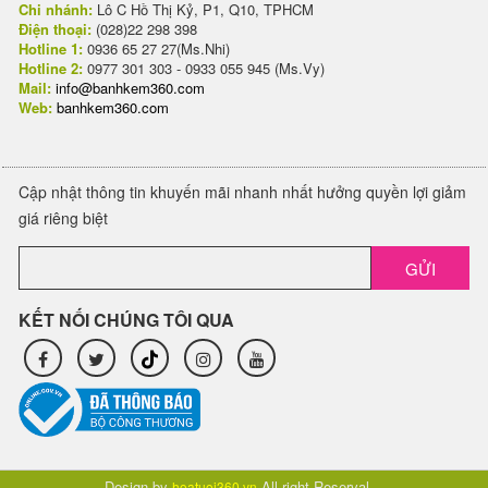
Chi nhánh:
Lô C Hồ Thị Kỷ, P1, Q10, TPHCM
Điện thoại:
(028)22 298 398
Hotline 1:
0936 65 27 27(Ms.Nhi)
Hotline 2:
0977 301 303 - 0933 055 945 (Ms.Vy)
Mail:
info@banhkem360.com
Web:
banhkem360.com
Cập nhật thông tin khuyến mãi nhanh nhất hưởng quyền lợi giảm
giá riêng biệt
GỬI
KẾT NỐI CHÚNG TÔI QUA
Design by
All right Reserval.
hoatuoi360.vn