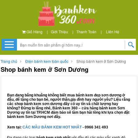
Giỏ Hàng
|
Giới Thiệu
|
Thanh Toán
|
Liên Hệ
Trang chủ
Điện bánh kem toàn quốc
Shop bánh kem ở Sơn Dương
Shop bánh kem ở Sơn Dương
Bạn đang bâng khuâng không biết mua bánh kem đẹp sơn dương ở
đâu, để tặng cho bạn bè, người thân,gia đình hay người yêu? Liệu rằng
các shop bánh kem sơn dương đấy có uy tín và chất lượng hay
không? Đừng lo lắng nhé, Bánh kem 360 – cửa hàng bánh kem Sơn
Dương uy tín tại TP.HCM đảm bảo sẽ làm bạn hài lòng khi lựa chọn đặt
bánh kem Sơn Dương nơi đây.
Xem tại:
CÁC MẪU BÁNH KEM HOT NHẤT
- 0966 341 493
Đa dạng các loại
bánh kem sinh nhật
với đầy đủ các màu sắc xanh đỏ