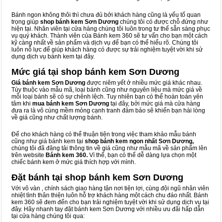
Bánh ngon không thôi thì chưa đủ bởi khách hàng cũng là yếu tố quan
trọng giúp
shop bánh kem Sơn Dương
chúng tôi có được chỗ đứng như
hiện tại. Nhân viên tại cửa hàng chúng tôi luôn trong tư thế sẵn sàng phục
vụ quý khách. Thành viên của Bánh kem 360 sẽ tư vấn cho bạn một cách
kỹ càng nhất về sản phẩm và dịch vụ để bạn có thể hiểu rõ. Chúng tôi
luôn nỗ lực để giúp khách hàng có được sự trải nghiệm tuyệt vời khi sử
dụng dịch vụ bánh kem tại đây.
Mức giá tại shop bánh kem Sơn Dương
Giá bánh kem Sơn Dương
được niêm yết ở nhiều mức giá khác nhau.
Tùy thuộc vào mẫu mã, loại bánh cũng như nguyên liệu mà mức giá về
mỗi loại bánh sẽ có sự chênh lệch. Tuy nhiên bạn có thể hoàn toàn yên
tâm khi
mua bánh kem Sơn Dương
tại đây, bởi mức giá mà cửa hàng
đưa ra là vô cùng mềm mỏng cạnh tranh đảm bảo sẽ khiến bạn hài lòng
về giá cũng như chất lượng bánh.
Để cho khách hàng có thể thuận tiện trong việc tham khảo mẫu bánh
cũng như giá bánh kem tại
shop bánh kem ngon nhất Sơn Dương,
chúng tôi đã đăng tải thông tin về giá cũng như mẫu mã về sản phẩm lên
trên website
Bánh kem 360.
Vì thế, bạn có thể dễ dàng lựa chọn một
chiếc bánh kem ở mức giá thích hợp với mình.
Đặt bánh tại shop bánh kem Sơn Dương
Với vô vàn
, chính sách giao hàng tận nơi tiện lợi, cùng đội ngũ nhân viên
nhiệt tình thân thiện luôn hỗ trợ khách hàng một cách chu đáo nhất. Bánh
kem 360 sẽ đem đến cho bạn trải nghiệm tuyệt vời khi sử dụng dịch vụ tại
đây. Hãy nhanh tay đặt bánh kem Sơn Dương với nhiều ưu đãi hấp dẫn
tại cửa hàng chúng tôi qua: