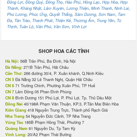
Đông Lợi
,
Đồng Quý
,
Đông Thọ
,
Hào Phú
,
Hồng Lạc
,
Hợp Hòa
,
Hợp
Thành
,
Kháng Nhật
,
Lâm Xuyên
,
Lương Thiện
,
Minh Thanh
,
Ninh Lai
,
Phú Lương
,
Phúc Ứng
,
Quyết Thắng
,
Sầm Dương
,
Sơn Nam
,
Tam
Đa
,
Tân Trào
,
Thanh Phát
,
Thiện Kế
,
Thương Ấm
,
Trung Yên
,
Tú
Thịnh
,
Tuân Lộ
,
Văn Phú
,
Vân Sơn
,
Vĩnh Lợi
SHOP HOA CÁC TỈNH
Hà Nội:
56B Trần Phú, Ba Đình, Hà Nội
Đà Nẵng:
271B Trần Phú, Hải Châu
Cần Thơ:
266 đường 30/4, P. Xuân khánh, Q.Ninh Kiều
CN 5
Đà Nẵng 32 Lê Thanh Nghị, Quận Hải Châu
CN 6
71 Trường Chinh, Phường Xuân Phú, TP Huế
CN 7
Lâm Đồng 05 Phan Đình Phùng
CN 8
Bình Dương 151 Phú Lợi, P. Phú Lợi, Tp. Thủ Dầu Một
Đồng Nai
40/198A Phạm Văn Thuận, KP.3, P.Tân Mai Biên Hòa
Kiên Giang
418 Nguyễn Trung Trực, Thành phố Rạch Giá
Nha Trang
54 Nguyễn Đức Cảnh, TP Nha Trang
Vũng Tàu
185B Phạm Hồng Thái, Phường 7
Quảng Nam
61 Nguyễn Du, Tp Tam Kỳ
Vĩnh Long:
20/A2 Phạm Thái Bường