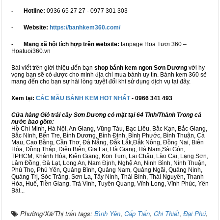
- Hotline:
0936 65 27 27 - 0977 301 303
-
Website:
https://banhkem360.com/
-
Mạng xã hội tích hợp trên website:
fanpage Hoa Tươi 360 –
Hoatuoi360.vn
Bài viết trên giới thiệu đến bạn
shop bánh kem ngon Sơn Dương
với hy
vọng bạn sẽ có được cho mình địa chỉ mua bánh uy tín. Bánh kem 360 sẽ
mang đến cho bạn sự hài lòng tuyệt đối khi sử dụng dịch vụ tại đây.
Xem tại:
CÁC MẪU BÁNH KEM HOT NHẤT
- 0966 341 493
Cửa hàng Giỏ trái cây Sơn Dương có mặt tại 64 Tỉnh/Thành Trong cả
nước bao gồm:
Hồ Chí Minh, Hà Nội, An Giang, Vũng Tàu, Bạc Liêu, Bắc Kạn, Bắc Giang,
Bắc Ninh, Bến Tre, Bình Dương, Bình Định, Bình Phước, Bình Thuận, Cà
Mau, Cao Bằng, Cần Thơ, Đà Nẵng, Đắk Lắk,Đắk Nông, Đồng Nai, Biên
Hòa, Đồng Tháp, Điện Biên, Gia Lai, Hà Giang, Hà Nam,Sài Gòn,
TPHCM, Khánh Hòa, Kiên Giang, Kon Tum, Lai Châu, Lào Cai, Lạng Sơn,
Lâm Đồng, Đà Lạt, Long An, Nam Định, Nghệ An, Ninh Bình, Ninh Thuận,
Phú Thọ, Phú Yên, Quảng Bình, Quảng Nam, Quảng Ngãi, Quảng Ninh,
Quảng Trị, Sóc Trăng, Sơn La, Tây Ninh, Thái Bình, Thái Nguyên, Thanh
Hóa, Huế, Tiền Giang, Trà Vinh, Tuyên Quang, Vĩnh Long, Vĩnh Phúc, Yên
Bái...
Phường/Xã/Thị trấn tags:
Bình Yên
,
Cấp Tiến
,
Chi Thiết
,
Đại Phú
,