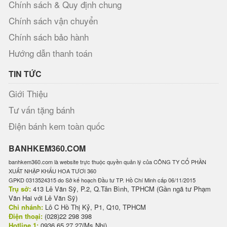
Chính sách & Quy định chung
Chính sách vận chuyển
Chính sách bảo hành
Hướng dẫn thanh toán
TIN TỨC
Giới Thiệu
Tư vấn tặng bánh
Điện bánh kem toàn quốc
BANHKEM360.COM
banhkem360.com là website trực thuộc quyền quản lý của CÔNG TY CỔ PHẦN
XUẤT NHẬP KHẨU HOA TƯƠI 360
GPKD 0313524315 do Sở kế hoạch Đầu tư TP. Hồ Chí Minh cấp 06/11/2015
Trụ sở:
413 Lê Văn Sỹ, P.2, Q.Tân Bình, TPHCM (Gần ngã tư Phạm
Văn Hai với Lê Văn Sỹ)
Chi nhánh:
Lô C Hồ Thị Kỷ, P1, Q10, TPHCM
Điện thoại:
(028)22 298 398
Hotline 1:
0936 65 27 27(Ms.Nhi)