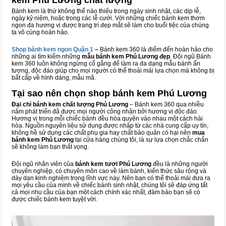
kem Phú Lương chất lượng
Bánh kem là thứ không thể nào thiếu trong ngày sinh nhật, các dịp lễ,
ngày kỷ niệm, hoặc trong các lễ cưới. Với những chiếc bánh kem thơm
ngon đa hương vị được trang trí đẹp mắt sẽ làm cho buổi tiệc của chúng
ta vô cùng hoàn hảo.
Shop bánh kem ngon Qu
ậ
n 1
–
Bánh kem 360 là điểm đến hoàn hảo cho
những ai tìm kiếm những
mẫu bánh kem Phú Lương đẹp
. Đội ngũ Bánh
kem 360 luôn không ngừng cố gắng để làm ra đa dạng mẫu bánh ấn
tượng, độc đáo giúp cho mọi người có thể thoải mái lựa chọn mà không bị
bất cấp về hình dáng, mẫu mã.
Tại sao nên chọn shop bánh kem Phú Lương
Đại chỉ bánh kem chất lượng Phú Lương
– Bánh kem 360 qua nhiều
năm phát triển đã được mọi người công nhận bởi hương vị độc đáo.
Hương vị trong mỗi chiếc bánh đều hòa quyện vào nhau một cách hài
hòa. Nguồn nguyên liệu sử dụng được nhập từ các nhà cung cấp uy tín,
không hề sử dụng các chất phụ gia hay chất bảo quản có hại nên
mua
bánh kem Phú Lương
tại cửa hàng chúng tôi, là sự lựa chọn chắc chắn
sẽ không làm bạn thất vọng.
Đội ngũ nhân viên của
bánh kem tươi Phú Lương
đều là những người
chuyên nghiệp, có chuyên môn cao về làm bánh, kiến thức sâu rộng và
dày dạn kinh nghiệm trong lĩnh vực này. Nên bạn có thể thoải mái đưa ra
mọi yêu cầu của mình về chiếc bánh sinh nhật, chúng tôi sẽ đáp ứng tất
cả mọi nhu cầu của bạn một cách chính xác nhất, đảm bảo bạn sẽ có
được chiếc bánh kem tuyệt vời.