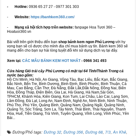
- Hotline:
0936 65 27 27 - 0977 301 303
-
Website:
https://banhkem360.com/
-
Mạng xã hội tích hợp trên website:
fanpage Hoa Tươi 360 –
Hoatuoi360.vn
Bài viết trên giới thiệu đến bạn
shop bánh kem ngon Phú Lương
với hy
vọng bạn sẽ có được cho mình địa chỉ mua bánh uy tín. Bánh kem 360 sẽ
mang đến cho bạn sự hài lòng tuyệt đối khi sử dụng dịch vụ tại đây.
Xem tại:
CÁC MẪU BÁNH KEM HOT NHẤT
- 0966 341 493
Cửa hàng Giỏ trái cây Phú Lương có mặt tại 64 Tỉnh/Thành Trong cả
nước bao gồm:
Hồ Chí Minh, Hà Nội, An Giang, Vũng Tàu, Bạc Liêu, Bắc Kạn, Bắc Giang,
Bắc Ninh, Bến Tre, Bình Dương, Bình Định, Bình Phước, Bình Thuận, Cà
Mau, Cao Bằng, Cần Thơ, Đà Nẵng, Đắk Lắk,Đắk Nông, Đồng Nai, Biên
Hòa, Đồng Tháp, Điện Biên, Gia Lai, Hà Giang, Hà Nam,Sài Gòn,
TPHCM, Khánh Hòa, Kiên Giang, Kon Tum, Lai Châu, Lào Cai, Lạng Sơn,
Lâm Đồng, Đà Lạt, Long An, Nam Định, Nghệ An, Ninh Bình, Ninh Thuận,
Phú Thọ, Phú Yên, Quảng Bình, Quảng Nam, Quảng Ngãi, Quảng Ninh,
Quảng Trị, Sóc Trăng, Sơn La, Tây Ninh, Thái Bình, Thái Nguyên, Thanh
Hóa, Huế, Tiền Giang, Trà Vinh, Tuyên Quang, Vĩnh Long, Vĩnh Phúc, Yên
Bái...
Đường/Phố tags:
Đường 32
,
Đường 356
,
Đường 68
,
7/3
,
An Khê
,