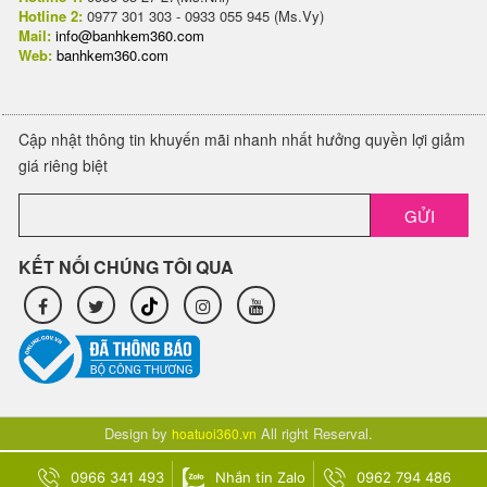
Hotline 2:
0977 301 303 - 0933 055 945 (Ms.Vy)
Mail:
info@banhkem360.com
Web:
banhkem360.com
Cập nhật thông tin khuyến mãi nhanh nhất hưởng quyền lợi giảm
giá riêng biệt
GỬI
KẾT NỐI CHÚNG TÔI QUA
Design by
All right Reserval.
hoatuoi360.vn
0966 341 493
Nhắn tin Zalo
0962 794 486