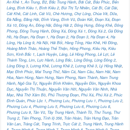
An Khê 1
,
An Trung
,
B2
,
Bắc Trung Hành
,
Bãi Cát
,
Bảo Phúc
,
Bến
Láng
,
Bình Kiều 1
,
Bình Kiều 2
,
Bùi Thị Tự Nhiên
,
Cát Bi
,
Cát Dài
,
Cát Khê
,
Cát Linh
,
Cát Vũ
,
Chè Hương
,
Chợ Lũng
,
Chùa Vẽ
,
Dứa
,
Đà Nẵng
,
Đằng Hải
,
Đỉnh Vàng
,
Đình Vũ
,
Đoàn Kết
,
Đoạn Xá
,
Đoạn
Xá 10
,
Đông An
,
Đông Hải
,
Đông Hải 2
,
Đông Hưng
,
Đông Khê
,
Đông
Phong
,
Đông Trung Hành
,
Đồng Xá
,
Đông Xá 1
,
Đồng Xá 2
,
Gà Đông
Hồ
,
Hạ Đoạn
,
Hạ Đoạn 1
,
Hạ Đoạn 2
,
Hạ Đoạn 3
,
Hạ Đoạn 4
,
Hạ
Lũng
,
Hạ Lũng 9
,
Hà Nội
,
Hải Bối
,
Hàng Tổng
,
Hào Khê
,
Hồ Đông
,
Hoàng Minh Thảo
,
Hoàng Thế Thiện
,
Hồng Phong
,
Kiều Hạ
,
Kiều
Sơn
,
Kinh Bắc 1
,
Lạch Huyện
,
Láng
,
Lê Hồng Phong
,
Lê Lợi
,
Lê
Thánh Tông
,
Lim
,
Lực Hành
,
Lũng Bắc
,
Lũng Đông
,
Lũng Đông 2
,
Lũng Đông 3
,
Lương Khê
,
Lương Khê 2
,
Lương Khê 3
,
Lý Hồng Nhật
,
Mạc Đĩnh Phúc
,
Mai Trung Thứ
,
Năm Cá
,
Nam Cầu
,
Nam Hải
,
Nam
Hòa
,
Nam Hùng
,
Nam Hưng
,
Nam Phong
,
Nam Thành
,
Nam Trung
Hành
,
Ngô Gia Tự
,
Nguyễn Bỉnh Khiêm
,
Nguyễn Đồn
,
Nguyễn Khoa
Dục
,
Nguyễn Thị Thuận
,
Nguyễn Văn Hới
,
Nguyễn Văn Ninh
,
Nhà
Mạc
,
Nhà Thờ Xâm Bồ
,
Phủ Thượng Đoạn
,
Phú Xá
,
Phú Xá 2
,
Phúc
Đình Quán
,
Phúc Lộc 1
,
Phương Lưu
,
Phương Lưu 1
,
Phương Lưu 2
,
Phương Lưu 4
,
Phương Lưu 5
,
Phương Lưu 6
,
Phương Lưu 8
,
Phương Lưu 9
,
Tân Vũ
,
Tây Trung Hành
,
Thành Tô
,
Thư Trung
,
Thư
Trung 2
,
Tiền Phong
,
Tỉnh lộ 356
,
Trần Hoàn
,
Trần Hưng Đạo
,
Trần
Văn Lan
,
Tràng Cát
,
Trạng Trình
,
Trực Cát 2
,
Trung Hành
,
Trung Hành
5
,
Trung Hành 6
,
Trung Hành 7
,
Trung Hành 8
,
Trung Hành 9
,
Trung