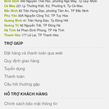
Bình Định
340 Nguyễn Thái Học, phường Ngô Mây, Tp Quy Nhơn
Cà Mau
221 Lý Thường Kiệt, K2, Phường 6, Tp Cà Mau
Bắc Ninh
83 Trần Hưng Đạo, phường Tiền An, TP Bắc Ninh
Phú Yên
30A Nguyễn Công Trứ, TP Tuy Hòa
Quảng Bình
41 Trần Hưng Đạo, Tp Đồng Hới
Quảng Trị
92 Nguyễn Trãi, TP Đông Hà
Hà Tĩnh
54 Phan Đình Phùng, TP Hà Tĩnh
Thanh Hóa
177 Lê Lai, TP Thanh Hóa
TRỢ GIÚP
Đặt hàng và thanh toán qua web
Quy định giao hàng
Tuyển dụng
Thanh toán
Câu hỏi thường gặp
HỖ TRỢ KHÁCH HÀNG
Chính sách bảo mật thông tin