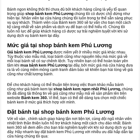
Bánh ngon không thôi thì chưa đủ bởi khách hàng cũng là yếu tố quan
trọng giúp
shop bánh kem Phú Lương
chúng tôi có được chỗ đứng như
hiện tại. Nhân viên tại cửa hàng chúng tôi luôn trong tư thế sẵn sàng phục
vụ quý khách. Thành viên của Bánh kem 360 sẽ tư vấn cho bạn một cách
kỹ càng nhất về sản phẩm và dịch vụ để bạn có thể hiểu rõ. Chúng tôi
luôn nỗ lực để giúp khách hàng có được sự trải nghiệm tuyệt vời khi sử
dụng dịch vụ bánh kem tại đây.
Mức giá tại shop bánh kem Phú Lương
Giá bánh kem Phú Lương
được niêm yết ở nhiều mức giá khác nhau.
Tùy thuộc vào mẫu mã, loại bánh cũng như nguyên liệu mà mức giá về
mỗi loại bánh sẽ có sự chênh lệch. Tuy nhiên bạn có thể hoàn toàn yên
tâm khi
mua bánh kem Phú Lương
tại đây, bởi mức giá mà cửa hàng đưa
ra là vô cùng mềm mỏng cạnh tranh đảm bảo sẽ khiến bạn hài lòng về giá
cũng như chất lượng bánh.
Để cho khách hàng có thể thuận tiện trong việc tham khảo mẫu bánh
cũng như giá bánh kem tại
shop bánh kem ngon nhất Phú Lương,
chúng
tôi đã đăng tải thông tin về giá cũng như mẫu mã về sản phẩm lên trên
website
Bánh kem 360.
Vì thế, bạn có thể dễ dàng lựa chọn một chiếc
bánh kem ở mức giá thích hợp với mình.
Đặt bánh tại shop bánh kem Phú Lương
Với vô vàn
, chính sách giao hàng tận nơi tiện lợi, cùng đội ngũ nhân viên
nhiệt tình thân thiện luôn hỗ trợ khách hàng một cách chu đáo nhất. Bánh
kem 360 sẽ đem đến cho bạn trải nghiệm tuyệt vời khi sử dụng dịch vụ tại
đây. Hãy nhanh tay đặt bánh kem Phú Lương với nhiều ưu đãi hấp dẫn tại
cửa hàng chúng tôi qua: