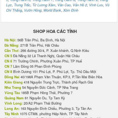
Lực
,
Trưng Trắc
,
Từ Lương Xâm
,
Văn Cao
,
Vân Hồ 2
,
Vĩnh Lưu
,
Vũ
Chí Thắng
,
Vườn Hồng
,
World Bank
,
Xóm Đình
SHOP HOA CÁC TỈNH
Hà Nội:
56B Trần Phú, Ba Đình, Hà Nội
Đà Nẵng:
271B Trần Phú, Hải Châu
Cần Thơ:
266 đường 30/4, P. Xuân khánh, Q.Ninh Kiều
CN 5
Đà Nẵng 32 Lê Thanh Nghị, Quận Hải Châu
CN 6
71 Trường Chinh, Phường Xuân Phú, TP Huế
CN 7
Lâm Đồng 05 Phan Đình Phùng
CN 8
Bình Dương 151 Phú Lợi, P. Phú Lợi, Tp. Thủ Dầu Một
Đồng Nai
40/198A Phạm Văn Thuận, KP.3, P.Tân Mai Biên Hòa
Kiên Giang
418 Nguyễn Trung Trực, Thành phố Rạch Giá
Nha Trang
54 Nguyễn Đức Cảnh, TP Nha Trang
Vũng Tàu
185B Phạm Hồng Thái, Phường 7
Quảng Nam
61 Nguyễn Du, Tp Tam Kỳ
Vĩnh Long:
20/A2 Phạm Thái Bường
Long An:
163 Nguyễn Đình Chiểu, Phường 3, Tp Tân An
Tây Ninh
1075 CTM8, phường Hiệp Ninh, TP Tây Ninh