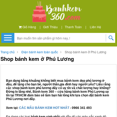
Giỏ Hàng
|
Giới Thiệu
|
Thanh Toán
|
Liên Hệ
Trang chủ
Điện bánh kem toàn quốc
Shop bánh kem ở Phú Lương
Shop bánh kem ở Phú Lương
Bạn đang bâng khuâng không biết mua bánh kem đẹp phú lương ở
đâu, để tặng cho bạn bè, người thân,gia đình hay người yêu? Liệu rằng
các shop bánh kem phú lương đấy có uy tín và chất lượng hay không?
Đừng lo lắng nhé, Bánh kem 360 – cửa hàng bánh kem Phú Lương uy
tín tại TP.HCM đảm bảo sẽ làm bạn hài lòng khi lựa chọn đặt bánh kem
Phú Lương nơi đây.
Xem tại:
CÁC MẪU BÁNH KEM HOT NHẤT
- 0966 341 493
Đa dạng các loại
bánh kem sinh nhật
với đầy đủ các màu sắc xanh đỏ