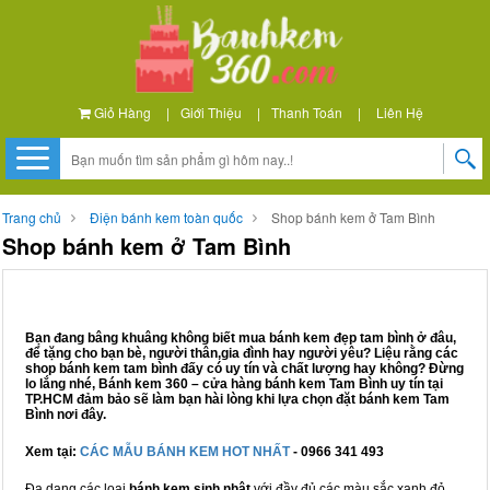
Giỏ Hàng
|
Giới Thiệu
|
Thanh Toán
|
Liên Hệ
Trang chủ
Điện bánh kem toàn quốc
Shop bánh kem ở Tam Bình
Shop bánh kem ở Tam Bình
Bạn đang bâng khuâng không biết mua bánh kem đẹp tam bình ở đâu,
để tặng cho bạn bè, người thân,gia đình hay người yêu? Liệu rằng các
shop bánh kem tam bình đấy có uy tín và chất lượng hay không? Đừng
lo lắng nhé, Bánh kem 360 – cửa hàng bánh kem Tam Bình uy tín tại
TP.HCM đảm bảo sẽ làm bạn hài lòng khi lựa chọn đặt bánh kem Tam
Bình nơi đây.
Xem tại:
CÁC MẪU BÁNH KEM HOT NHẤT
- 0966 341 493
Đa dạng các loại
bánh kem sinh nhật
với đầy đủ các màu sắc xanh đỏ