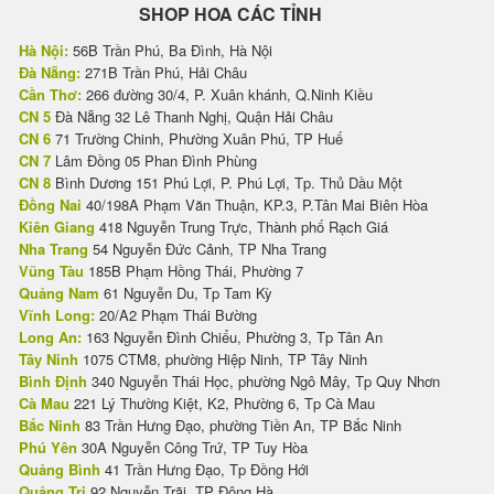
SHOP HOA CÁC TỈNH
Hà Nội:
56B Trần Phú, Ba Đình, Hà Nội
Đà Nẵng:
271B Trần Phú, Hải Châu
Cần Thơ:
266 đường 30/4, P. Xuân khánh, Q.Ninh Kiều
CN 5
Đà Nẵng 32 Lê Thanh Nghị, Quận Hải Châu
CN 6
71 Trường Chinh, Phường Xuân Phú, TP Huế
CN 7
Lâm Đồng 05 Phan Đình Phùng
CN 8
Bình Dương 151 Phú Lợi, P. Phú Lợi, Tp. Thủ Dầu Một
Đồng Nai
40/198A Phạm Văn Thuận, KP.3, P.Tân Mai Biên Hòa
Kiên Giang
418 Nguyễn Trung Trực, Thành phố Rạch Giá
Nha Trang
54 Nguyễn Đức Cảnh, TP Nha Trang
Vũng Tàu
185B Phạm Hồng Thái, Phường 7
Quảng Nam
61 Nguyễn Du, Tp Tam Kỳ
Vĩnh Long:
20/A2 Phạm Thái Bường
Long An:
163 Nguyễn Đình Chiểu, Phường 3, Tp Tân An
Tây Ninh
1075 CTM8, phường Hiệp Ninh, TP Tây Ninh
Bình Định
340 Nguyễn Thái Học, phường Ngô Mây, Tp Quy Nhơn
Cà Mau
221 Lý Thường Kiệt, K2, Phường 6, Tp Cà Mau
Bắc Ninh
83 Trần Hưng Đạo, phường Tiền An, TP Bắc Ninh
Phú Yên
30A Nguyễn Công Trứ, TP Tuy Hòa
Quảng Bình
41 Trần Hưng Đạo, Tp Đồng Hới
Quảng Trị
92 Nguyễn Trãi, TP Đông Hà