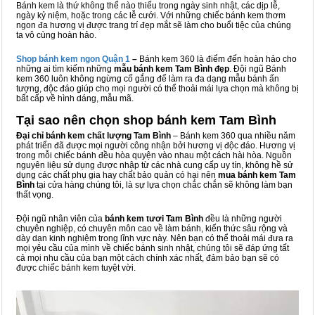
Bánh kem là thứ không thể nào thiếu trong ngày sinh nhật, các dịp lễ,
ngày kỷ niệm, hoặc trong các lễ cưới. Với những chiếc bánh kem thơm
ngon đa hương vị được trang trí đẹp mắt sẽ làm cho buổi tiệc của chúng
ta vô cùng hoàn hảo.
Shop bánh kem ngon Qu
ậ
n 1
–
Bánh kem 360 là điểm đến hoàn hảo cho
những ai tìm kiếm những
mẫu bánh kem Tam Bình đẹp
. Đội ngũ Bánh
kem 360 luôn không ngừng cố gắng để làm ra đa dạng mẫu bánh ấn
tượng, độc đáo giúp cho mọi người có thể thoải mái lựa chọn mà không bị
bất cấp về hình dáng, mẫu mã.
Tại sao nên chọn shop bánh kem Tam Bình
Đại chỉ bánh kem chất lượng Tam Bình
– Bánh kem 360 qua nhiều năm
phát triển đã được mọi người công nhận bởi hương vị độc đáo. Hương vị
trong mỗi chiếc bánh đều hòa quyện vào nhau một cách hài hòa. Nguồn
nguyên liệu sử dụng được nhập từ các nhà cung cấp uy tín, không hề sử
dụng các chất phụ gia hay chất bảo quản có hại nên
mua bánh kem Tam
Bình
tại cửa hàng chúng tôi, là sự lựa chọn chắc chắn sẽ không làm bạn
thất vọng.
Đội ngũ nhân viên của
bánh kem tươi Tam Bình
đều là những người
chuyên nghiệp, có chuyên môn cao về làm bánh, kiến thức sâu rộng và
dày dạn kinh nghiệm trong lĩnh vực này. Nên bạn có thể thoải mái đưa ra
mọi yêu cầu của mình về chiếc bánh sinh nhật, chúng tôi sẽ đáp ứng tất
cả mọi nhu cầu của bạn một cách chính xác nhất, đảm bảo bạn sẽ có
được chiếc bánh kem tuyệt vời.