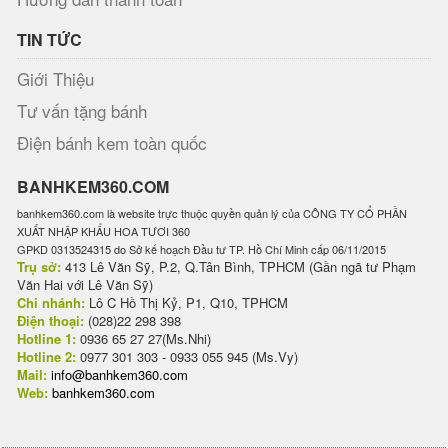
TIN TỨC
Giới Thiệu
Tư vấn tặng bánh
Điện bánh kem toàn quốc
BANHKEM360.COM
banhkem360.com là website trực thuộc quyền quản lý của CÔNG TY CỔ PHẦN
XUẤT NHẬP KHẨU HOA TƯƠI 360
GPKD 0313524315 do Sở kế hoạch Đầu tư TP. Hồ Chí Minh cấp 06/11/2015
Trụ sở:
413 Lê Văn Sỹ, P.2, Q.Tân Bình, TPHCM (Gần ngã tư Phạm
Văn Hai với Lê Văn Sỹ)
Chi nhánh:
Lô C Hồ Thị Kỷ, P1, Q10, TPHCM
Điện thoại:
(028)22 298 398
Hotline 1:
0936 65 27 27(Ms.Nhi)
Hotline 2:
0977 301 303 - 0933 055 945 (Ms.Vy)
Mail:
info@banhkem360.com
Web:
banhkem360.com