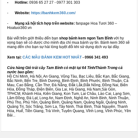
- Hotline:
0936 65 27 27 - 0977 301 303
-
Website:
https://banhkem360.com/
-
Mạng xã hội tích hợp trên website:
fanpage Hoa Tươi 360 –
Hoatuoi360.vn
Bài viết trên giới thiệu đến bạn
shop bánh kem ngon Tam Bình
với hy
vọng bạn sẽ có được cho mình địa chỉ mua bánh uy tín. Bánh kem 360 sẽ
mang đến cho bạn sự hài lòng tuyệt đối khi sử dụng dịch vụ tại đây.
Xem tại:
CÁC MẪU BÁNH KEM HOT NHẤT
- 0966 341 493
Cửa hàng Giỏ trái cây Tam Bình có mặt tại 64 Tỉnh/Thành Trong cả
nước bao gồm:
Hồ Chí Minh, Hà Nội, An Giang, Vũng Tàu, Bạc Liêu, Bắc Kạn, Bắc Giang,
Bắc Ninh, Bến Tre, Bình Dương, Bình Định, Bình Phước, Bình Thuận, Cà
Mau, Cao Bằng, Cần Thơ, Đà Nẵng, Đắk Lắk,Đắk Nông, Đồng Nai, Biên
Hòa, Đồng Tháp, Điện Biên, Gia Lai, Hà Giang, Hà Nam,Sài Gòn,
TPHCM, Khánh Hòa, Kiên Giang, Kon Tum, Lai Châu, Lào Cai, Lạng Sơn,
Lâm Đồng, Đà Lạt, Long An, Nam Định, Nghệ An, Ninh Bình, Ninh Thuận,
Phú Thọ, Phú Yên, Quảng Bình, Quảng Nam, Quảng Ngãi, Quảng Ninh,
Quảng Trị, Sóc Trăng, Sơn La, Tây Ninh, Thái Bình, Thái Nguyên, Thanh
Hóa, Huế, Tiền Giang, Trà Vinh, Tuyên Quang, Vĩnh Long, Vĩnh Phúc, Yên
Bái...