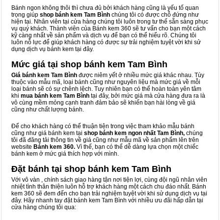
Bánh ngon không thôi thì chưa đủ bởi khách hàng cũng là yếu tố quan
trọng giúp
shop bánh kem Tam Bình
chúng tôi có được chỗ đứng như
hiện tại. Nhân viên tại cửa hàng chúng tôi luôn trong tư thế sẵn sàng phục
vụ quý khách. Thành viên của Bánh kem 360 sẽ tư vấn cho bạn một cách
kỹ càng nhất về sản phẩm và dịch vụ để bạn có thể hiểu rõ. Chúng tôi
luôn nỗ lực để giúp khách hàng có được sự trải nghiệm tuyệt vời khi sử
dụng dịch vụ bánh kem tại đây.
Mức giá tại shop bánh kem Tam Bình
Giá bánh kem Tam Bình
được niêm yết ở nhiều mức giá khác nhau. Tùy
thuộc vào mẫu mã, loại bánh cũng như nguyên liệu mà mức giá về mỗi
loại bánh sẽ có sự chênh lệch. Tuy nhiên bạn có thể hoàn toàn yên tâm
khi
mua bánh kem Tam Bình
tại đây, bởi mức giá mà cửa hàng đưa ra là
vô cùng mềm mỏng cạnh tranh đảm bảo sẽ khiến bạn hài lòng về giá
cũng như chất lượng bánh.
Để cho khách hàng có thể thuận tiện trong việc tham khảo mẫu bánh
cũng như giá bánh kem tại
shop bánh kem ngon nhất Tam Bình,
chúng
tôi đã đăng tải thông tin về giá cũng như mẫu mã về sản phẩm lên trên
website
Bánh kem 360.
Vì thế, bạn có thể dễ dàng lựa chọn một chiếc
bánh kem ở mức giá thích hợp với mình.
Đặt bánh tại shop bánh kem Tam Bình
Với vô vàn
, chính sách giao hàng tận nơi tiện lợi, cùng đội ngũ nhân viên
nhiệt tình thân thiện luôn hỗ trợ khách hàng một cách chu đáo nhất. Bánh
kem 360 sẽ đem đến cho bạn trải nghiệm tuyệt vời khi sử dụng dịch vụ tại
đây. Hãy nhanh tay đặt bánh kem Tam Bình với nhiều ưu đãi hấp dẫn tại
cửa hàng chúng tôi qua: