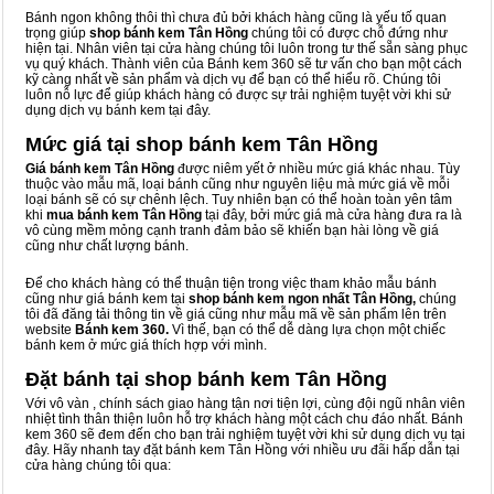
Bánh ngon không thôi thì chưa đủ bởi khách hàng cũng là yếu tố quan
trọng giúp
shop bánh kem Tân Hồng
chúng tôi có được chỗ đứng như
hiện tại. Nhân viên tại cửa hàng chúng tôi luôn trong tư thế sẵn sàng phục
vụ quý khách. Thành viên của Bánh kem 360 sẽ tư vấn cho bạn một cách
kỹ càng nhất về sản phẩm và dịch vụ để bạn có thể hiểu rõ. Chúng tôi
luôn nỗ lực để giúp khách hàng có được sự trải nghiệm tuyệt vời khi sử
dụng dịch vụ bánh kem tại đây.
Mức giá tại shop bánh kem Tân Hồng
Giá bánh kem Tân Hồng
được niêm yết ở nhiều mức giá khác nhau. Tùy
thuộc vào mẫu mã, loại bánh cũng như nguyên liệu mà mức giá về mỗi
loại bánh sẽ có sự chênh lệch. Tuy nhiên bạn có thể hoàn toàn yên tâm
khi
mua bánh kem Tân Hồng
tại đây, bởi mức giá mà cửa hàng đưa ra là
vô cùng mềm mỏng cạnh tranh đảm bảo sẽ khiến bạn hài lòng về giá
cũng như chất lượng bánh.
Để cho khách hàng có thể thuận tiện trong việc tham khảo mẫu bánh
cũng như giá bánh kem tại
shop bánh kem ngon nhất Tân Hồng,
chúng
tôi đã đăng tải thông tin về giá cũng như mẫu mã về sản phẩm lên trên
website
Bánh kem 360.
Vì thế, bạn có thể dễ dàng lựa chọn một chiếc
bánh kem ở mức giá thích hợp với mình.
Đặt bánh tại shop bánh kem Tân Hồng
Với vô vàn
, chính sách giao hàng tận nơi tiện lợi, cùng đội ngũ nhân viên
nhiệt tình thân thiện luôn hỗ trợ khách hàng một cách chu đáo nhất. Bánh
kem 360 sẽ đem đến cho bạn trải nghiệm tuyệt vời khi sử dụng dịch vụ tại
đây. Hãy nhanh tay đặt bánh kem Tân Hồng với nhiều ưu đãi hấp dẫn tại
cửa hàng chúng tôi qua: