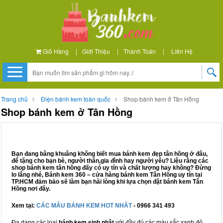
Giỏ Hàng
|
Giới Thiệu
|
Thanh Toán
|
Liên Hệ
Trang chủ
Điện bánh kem toàn quốc
Shop bánh kem ở Tân Hồng
Shop bánh kem ở Tân Hồng
Bạn đang bâng khuâng không biết mua bánh kem đẹp tân hồng ở đâu,
để tặng cho bạn bè, người thân,gia đình hay người yêu? Liệu rằng các
shop bánh kem tân hồng đấy có uy tín và chất lượng hay không? Đừng
lo lắng nhé, Bánh kem 360 – cửa hàng bánh kem Tân Hồng uy tín tại
TP.HCM đảm bảo sẽ làm bạn hài lòng khi lựa chọn đặt bánh kem Tân
Hồng nơi đây.
Xem tại:
CÁC MẪU BÁNH KEM HOT NHẤT
- 0966 341 493
Đa dạng các loại
bánh kem sinh nhật
với đầy đủ các màu sắc xanh đỏ