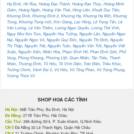
Hạ Đình
,
Hồ Rùa
,
Hoàng Đạo Thành
,
Hoàng Đạo Thúy
,
Hoàng Minh
Giám
,
Hoàng Ngân
,
Hoàng Văn Thái
,
Hồng Liên
,
Khuất Duy Tiến
,
Khương Đình
,
Khương Đình 2
,
Khương Hạ
,
Khương Hạ Mới
,
Khương
Trung
,
Khương Trung mới
,
Kim Giang
,
Lạc Hồng
,
Lê Trọng Tấn
,
Lê
Văn Lương
,
Lê Văn Thiêm
,
Lương Ngọc Quyến
,
Lương Thế Vinh
,
Ngụy Như Kon Tum
,
Nguyễn Huy Tưởng
,
Nguyễn Lân
,
Nguyễn Ngọc
Nại
,
Nguyễn Ngọc Vũ
,
Nguyễn Quý Đức
,
Nguyễn Thị Định
,
Nguyễn
Thị Thập
,
Nguyễn Trãi
,
Nguyễn Tuân
,
Nguyễn Văn Trỗi
,
Nguyễn Viết
Xuân
,
Nguyễn Xiển
,
Nhân Hòa
,
Phạm Đình Hổ
,
Phan Đình Giót
,
Phố
Vọng
,
Phùng Khoang
,
Phương Liệt
,
Quan Nhân
,
Tân Triều
,
Thanh
Nhàn
,
Thượng Đình
,
Tố Hữu
,
Tô Vĩnh Diện
,
Trần Điền
,
Triều Khúc
,
Trường Chinh
,
Vành Đai 3
,
Vũ Hữu
,
Vũ Tông Phan
,
Vũ Trọng Phụng
,
Vương Thừa Vũ
SHOP HOA CÁC TỈNH
Hà Nội:
56B Trần Phú, Ba Đình, Hà Nội
Đà Nẵng:
271B Trần Phú, Hải Châu
Cần Thơ:
266 đường 30/4, P. Xuân khánh, Q.Ninh Kiều
CN 5
Đà Nẵng 32 Lê Thanh Nghị, Quận Hải Châu
CN 6
71 Trường Chinh, Phường Xuân Phú, TP Huế