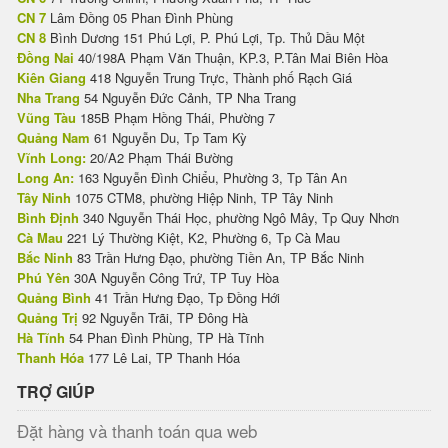
CN 7
Lâm Đồng 05 Phan Đình Phùng
CN 8
Bình Dương 151 Phú Lợi, P. Phú Lợi, Tp. Thủ Dầu Một
Đồng Nai
40/198A Phạm Văn Thuận, KP.3, P.Tân Mai Biên Hòa
Kiên Giang
418 Nguyễn Trung Trực, Thành phố Rạch Giá
Nha Trang
54 Nguyễn Đức Cảnh, TP Nha Trang
Vũng Tàu
185B Phạm Hồng Thái, Phường 7
Quảng Nam
61 Nguyễn Du, Tp Tam Kỳ
Vĩnh Long:
20/A2 Phạm Thái Bường
Long An:
163 Nguyễn Đình Chiểu, Phường 3, Tp Tân An
Tây Ninh
1075 CTM8, phường Hiệp Ninh, TP Tây Ninh
Bình Định
340 Nguyễn Thái Học, phường Ngô Mây, Tp Quy Nhơn
Cà Mau
221 Lý Thường Kiệt, K2, Phường 6, Tp Cà Mau
Bắc Ninh
83 Trần Hưng Đạo, phường Tiền An, TP Bắc Ninh
Phú Yên
30A Nguyễn Công Trứ, TP Tuy Hòa
Quảng Bình
41 Trần Hưng Đạo, Tp Đồng Hới
Quảng Trị
92 Nguyễn Trãi, TP Đông Hà
Hà Tĩnh
54 Phan Đình Phùng, TP Hà Tĩnh
Thanh Hóa
177 Lê Lai, TP Thanh Hóa
TRỢ GIÚP
Đặt hàng và thanh toán qua web