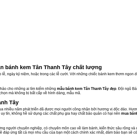
n bánh kem Tân Thanh Tây chất lượng
ịp lễ, ngày kỷ niệm, hoặc trong các lễ cưới. Với những chiếc bánh kem thơm ngon đ
hảo cho những ai tìm kiếm những
mẫu bánh kem Tân Thanh Tây đẹp
. Đội ngũ B
 chọn mà không bị bất cấp về hình dáng, mẫu mã.
anh Tây
a nhiều năm phát triển đã được mọi người công nhận bởi hương vị độc đáo. Hươn
uy tín, không hề sử dụng các chất phụ gia hay chất bảo quản có hại nên
mua bán
ng người chuyên nghiệp, có chuyên môn cao về làm bánh, kiến thức sâu rộng và dà
sẽ đáp ứng tất cả mọi nhu cầu của bạn một cách chính xác nhất, đảm bảo bạn sẽ có