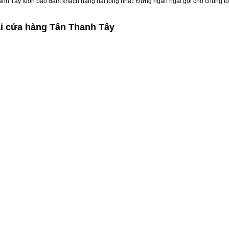
Thanh Tây luôn bảo đảm khách hàng hài lòng nhất. Đừng ngần ngại gọi cho chúng tô
i cửa hàng Tân Thanh Tây