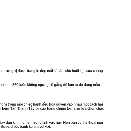
a hương vị được trang trí đẹp mắt sẽ làm cho buổi tiệc của chúng
ánh kem 360 luôn không ngừng cố gắng để làm ra đa dạng mẫu
g vị trong mỗi chiếc bánh đều hòa quyện vào nhau một cách hài
h kem Tân Thanh Tây
tại cửa hàng chúng tôi, là sự lựa chọn chắc
y dạn kinh nghiệm trong lĩnh vực này. Nên bạn có thể thoải mái
 được chiếc bánh kem tuyệt vời.