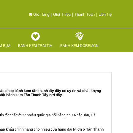
Giỏ Hàng
|
Giới Thiệu
|
Thanh Toán
|
Liên Hệ
M BỰA
BÁNH KEM TRÁI TIM
BÁNH KEM DOREMON
ác shop bánh kem tân thanh tây đấy có uy tín và chất lượng
 đặt bánh kem Tân Thanh Tây nơi đây.
ín tốt nhất tới từ nhiều quốc gia nổi tiếng như Nhật Bản, Đài
 nhập khẩu chính hãng cho nhiều cửa hàng đại lý lớn ở
Tân Thanh