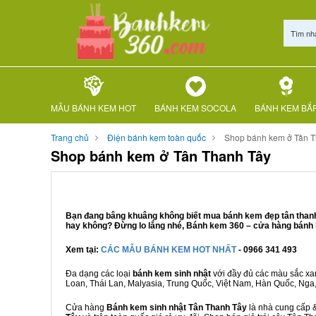
Tìm nh
MẪU BÁNH KEM HOT
BÁNH KEM SOCOLA
BÁNH KEM BẮ
Trang chủ
Điện bánh kem toàn quốc
Shop bánh kem ở Tân T
Shop bánh kem ở Tân Thanh Tây
Bạn đang bâng khuâng không biết mua bánh kem đẹp tân thanh t
hay không? Đừng lo lắng nhé, Bánh kem 360 – cửa hàng bánh k
Xem tại:
CÁC MẪU BÁNH KEM HOT NHẤT
- 0966 341 493
Đa dạng các loại
bánh kem sinh nhật
với đầy đủ các màu sắc xanh
Loan, Thái Lan, Malyasia, Trung Quốc, Việt Nam, Hàn Quốc, Nga, M
Cửa hàng
Bánh kem sinh nhật Tân Thanh Tây
là nhà cung cấp &