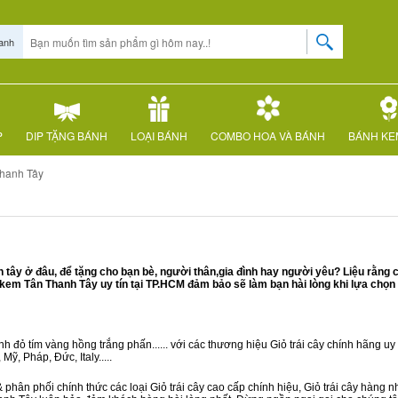
anh
P
DIP TẶNG BÁNH
LOẠI BÁNH
COMBO HOA VÀ BÁNH
BÁNH KE
hanh Tây
ây ở đâu, để tặng cho bạn bè, người thân,gia đình hay người yêu? Liệu rằng c
em Tân Thanh Tây uy tín tại TP.HCM đảm bảo sẽ làm bạn hài lòng khi lựa chọn
 đỏ tím vàng hồng trắng phấn...... với các thương hiệu Giỏ trái cây chính hãng uy t
ỹ, Pháp, Đức, Italy.....
 phân phối chính thức các loại Giỏ trái cây cao cấp chính hiệu, Giỏ trái cây hàng