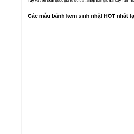
Tây
và trên toàn quốc giá rẻ ưu đãi. Shop bán giỏ trái cây Tân 
Các mẫu bánh kem sinh nhật HOT nhất tạ