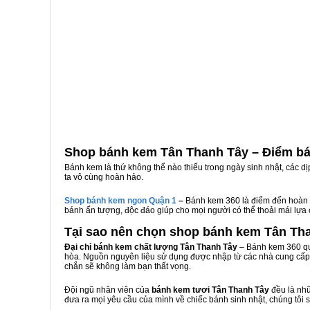
Shop bánh kem Tân Thanh Tây – Điểm bá
Bánh kem là thứ không thể nào thiếu trong ngày sinh nhật, các d
ta vô cùng hoàn hảo.
Shop bánh kem ngon Qu
ậ
n 1
–
Bánh kem 360 là điểm đến hoàn 
bánh ấn tượng, độc đáo giúp cho mọi người có thể thoải mái lựa
Tại sao nên chọn shop bánh kem Tân Th
Đại chỉ bánh kem chất lượng Tân Thanh Tây
– Bánh kem 360 qu
hòa. Nguồn nguyên liệu sử dụng được nhập từ các nhà cung cấp 
chắn sẽ không làm bạn thất vọng.
Đội ngũ nhân viên của
bánh kem tươi Tân Thanh Tây
đều là nhữ
đưa ra mọi yêu cầu của mình về chiếc bánh sinh nhật, chúng tôi 