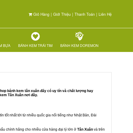
Giỏ Hàng
|
Giới Thiệu
|
Thanh Toán
|
Liên Hệ
M BỰA
BÁNH KEM TRÁI TIM
BÁNH KEM DOREMON
hop bánh kem tân xuân đấy có uy tín và chất lượng hay
 kem Tân Xuân nơi đây.
ín tốt nhất tới từ nhiều quốc gia nổi tiếng như Nhật Bản, Đài
khẩu chính hãng cho nhiều cửa hàng đại lý lớn ở
Tân Xuân
và trên