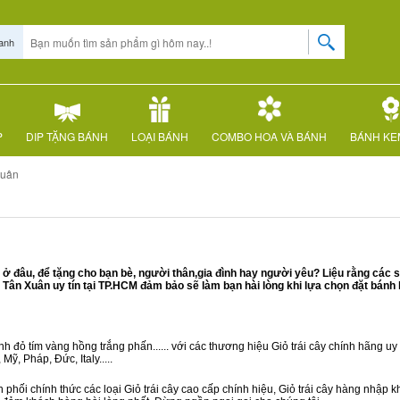
anh
P
DIP TẶNG BÁNH
LOẠI BÁNH
COMBO HOA VÀ BÁNH
BÁNH KE
Xuân
 đâu, để tặng cho bạn bè, người thân,gia đình hay người yêu? Liệu rằng các s
ân Xuân uy tín tại TP.HCM đảm bảo sẽ làm bạn hài lòng khi lựa chọn đặt bánh
 đỏ tím vàng hồng trắng phấn...... với các thương hiệu Giỏ trái cây chính hãng uy t
ỹ, Pháp, Đức, Italy.....
phối chính thức các loại Giỏ trái cây cao cấp chính hiệu, Giỏ trái cây hàng nhập 