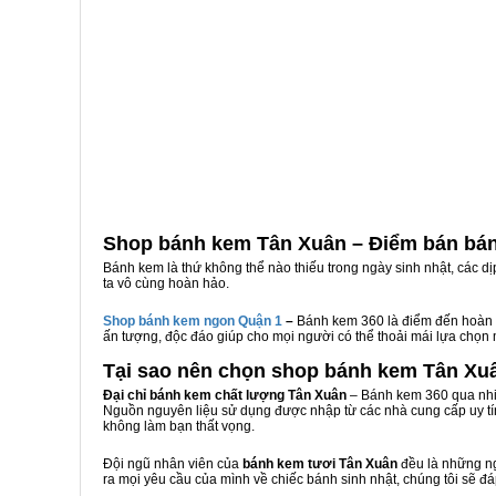
Shop bánh kem Tân Xuân – Điểm bán bá
Bánh kem là thứ không thể nào thiếu trong ngày sinh nhật, các d
ta vô cùng hoàn hảo.
Shop bánh kem ngon Qu
ậ
n 1
–
Bánh kem 360 là điểm đến hoàn 
ấn tượng, độc đáo giúp cho mọi người có thể thoải mái lựa chọn
Tại sao nên chọn shop bánh kem Tân Xu
Đại chỉ bánh kem chất lượng Tân Xuân
– Bánh kem 360 qua nhiề
Nguồn nguyên liệu sử dụng được nhập từ các nhà cung cấp uy tí
không làm bạn thất vọng.
Đội ngũ nhân viên của
bánh kem tươi Tân Xuân
đều là những ng
ra mọi yêu cầu của mình về chiếc bánh sinh nhật, chúng tôi sẽ đ