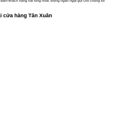
o đảm khách hàng hài lòng nhất. Đừng ngần ngại gọi cho chúng tôi
ại cửa hàng Tân Xuân