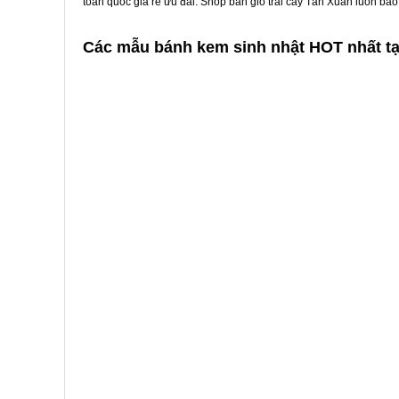
toàn quốc giá rẻ ưu đãi. Shop bán giỏ trái cây Tân Xuân luôn bả
Các mẫu bánh kem sinh nhật HOT nhất t