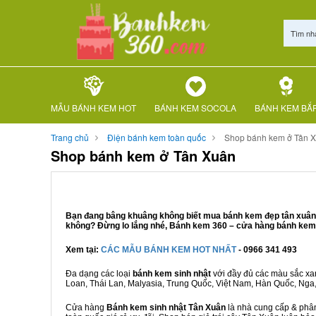
Tìm nh
MẪU BÁNH KEM HOT
BÁNH KEM SOCOLA
BÁNH KEM BẮ
Trang chủ
Điện bánh kem toàn quốc
Shop bánh kem ở Tân 
Shop bánh kem ở Tân Xuân
Bạn đang bâng khuâng không biết mua bánh kem đẹp tân xuân ở
không? Đừng lo lắng nhé, Bánh kem 360 – cửa hàng bánh kem T
Xem tại:
CÁC MẪU BÁNH KEM HOT NHẤT
- 0966 341 493
Đa dạng các loại
bánh kem sinh nhật
với đầy đủ các màu sắc xanh
Loan, Thái Lan, Malyasia, Trung Quốc, Việt Nam, Hàn Quốc, Nga, M
Cửa hàng
Bánh kem sinh nhật Tân Xuân
là nhà cung cấp & phân 