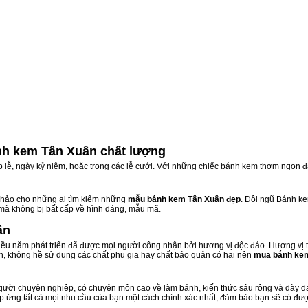
nh kem Tân Xuân chất lượng
ịp lễ, ngày kỷ niệm, hoặc trong các lễ cưới. Với những chiếc bánh kem thơm ngon đ
hảo cho những ai tìm kiếm những
mẫu bánh kem Tân Xuân đẹp
. Đội ngũ Bánh k
 mà không bị bất cấp về hình dáng, mẫu mã.
ân
u năm phát triển đã được mọi người công nhận bởi hương vị độc đáo. Hương vị t
n, không hề sử dụng các chất phụ gia hay chất bảo quản có hại nên
mua bánh ke
ười chuyên nghiệp, có chuyên môn cao về làm bánh, kiến thức sâu rộng và dày dạn
áp ứng tất cả mọi nhu cầu của bạn một cách chính xác nhất, đảm bảo bạn sẽ có đượ