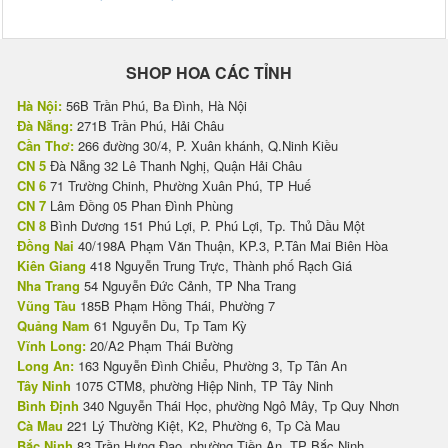
SHOP HOA CÁC TỈNH
Hà Nội:
56B Trần Phú, Ba Đình, Hà Nội
Đà Nẵng:
271B Trần Phú, Hải Châu
Cần Thơ:
266 đường 30/4, P. Xuân khánh, Q.Ninh Kiều
CN 5
Đà Nẵng 32 Lê Thanh Nghị, Quận Hải Châu
CN 6
71 Trường Chinh, Phường Xuân Phú, TP Huế
CN 7
Lâm Đồng 05 Phan Đình Phùng
CN 8
Bình Dương 151 Phú Lợi, P. Phú Lợi, Tp. Thủ Dầu Một
Đồng Nai
40/198A Phạm Văn Thuận, KP.3, P.Tân Mai Biên Hòa
Kiên Giang
418 Nguyễn Trung Trực, Thành phố Rạch Giá
Nha Trang
54 Nguyễn Đức Cảnh, TP Nha Trang
Vũng Tàu
185B Phạm Hồng Thái, Phường 7
Quảng Nam
61 Nguyễn Du, Tp Tam Kỳ
Vĩnh Long:
20/A2 Phạm Thái Bường
Long An:
163 Nguyễn Đình Chiểu, Phường 3, Tp Tân An
Tây Ninh
1075 CTM8, phường Hiệp Ninh, TP Tây Ninh
Bình Định
340 Nguyễn Thái Học, phường Ngô Mây, Tp Quy Nhơn
Cà Mau
221 Lý Thường Kiệt, K2, Phường 6, Tp Cà Mau
Bắc Ninh
83 Trần Hưng Đạo, phường Tiền An, TP Bắc Ninh