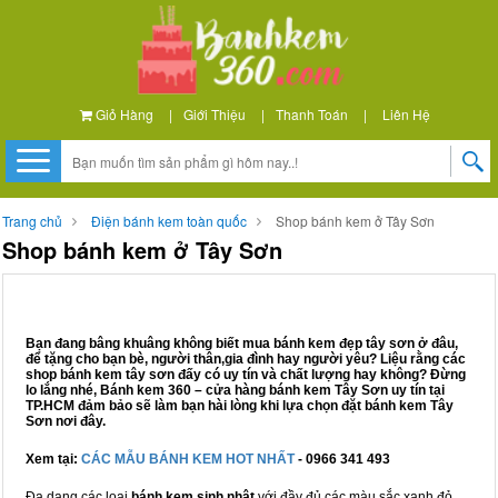
Giỏ Hàng
|
Giới Thiệu
|
Thanh Toán
|
Liên Hệ
Trang chủ
Điện bánh kem toàn quốc
Shop bánh kem ở Tây Sơn
Shop bánh kem ở Tây Sơn
Bạn đang bâng khuâng không biết mua bánh kem đẹp tây sơn ở đâu,
để tặng cho bạn bè, người thân,gia đình hay người yêu? Liệu rằng các
shop bánh kem tây sơn đấy có uy tín và chất lượng hay không? Đừng
lo lắng nhé, Bánh kem 360 – cửa hàng bánh kem Tây Sơn uy tín tại
TP.HCM đảm bảo sẽ làm bạn hài lòng khi lựa chọn đặt bánh kem Tây
Sơn nơi đây.
Xem tại:
CÁC MẪU BÁNH KEM HOT NHẤT
- 0966 341 493
Đa dạng các loại
bánh kem sinh nhật
với đầy đủ các màu sắc xanh đỏ