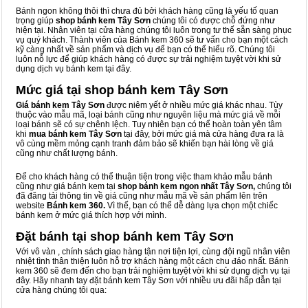
Bánh ngon không thôi thì chưa đủ bởi khách hàng cũng là yếu tố quan
trọng giúp
shop bánh kem Tây Sơn
chúng tôi có được chỗ đứng như
hiện tại. Nhân viên tại cửa hàng chúng tôi luôn trong tư thế sẵn sàng phục
vụ quý khách. Thành viên của Bánh kem 360 sẽ tư vấn cho bạn một cách
kỹ càng nhất về sản phẩm và dịch vụ để bạn có thể hiểu rõ. Chúng tôi
luôn nỗ lực để giúp khách hàng có được sự trải nghiệm tuyệt vời khi sử
dụng dịch vụ bánh kem tại đây.
Mức giá tại shop bánh kem Tây Sơn
Giá bánh kem Tây Sơn
được niêm yết ở nhiều mức giá khác nhau. Tùy
thuộc vào mẫu mã, loại bánh cũng như nguyên liệu mà mức giá về mỗi
loại bánh sẽ có sự chênh lệch. Tuy nhiên bạn có thể hoàn toàn yên tâm
khi
mua bánh kem Tây Sơn
tại đây, bởi mức giá mà cửa hàng đưa ra là
vô cùng mềm mỏng cạnh tranh đảm bảo sẽ khiến bạn hài lòng về giá
cũng như chất lượng bánh.
Để cho khách hàng có thể thuận tiện trong việc tham khảo mẫu bánh
cũng như giá bánh kem tại
shop bánh kem ngon nhất Tây Sơn,
chúng tôi
đã đăng tải thông tin về giá cũng như mẫu mã về sản phẩm lên trên
website
Bánh kem 360.
Vì thế, bạn có thể dễ dàng lựa chọn một chiếc
bánh kem ở mức giá thích hợp với mình.
Đặt bánh tại shop bánh kem Tây Sơn
Với vô vàn
, chính sách giao hàng tận nơi tiện lợi, cùng đội ngũ nhân viên
nhiệt tình thân thiện luôn hỗ trợ khách hàng một cách chu đáo nhất. Bánh
kem 360 sẽ đem đến cho bạn trải nghiệm tuyệt vời khi sử dụng dịch vụ tại
đây. Hãy nhanh tay đặt bánh kem Tây Sơn với nhiều ưu đãi hấp dẫn tại
cửa hàng chúng tôi qua: