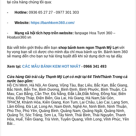
tại cửa hàng chúng tôi qua:
- Hotline:
0936 65 27 27 - 0977 301 303
-
Website:
https://banhkem360.com/
-
Mạng xã hội tích hợp trên website:
fanpage Hoa Tươi 360 –
Hoatuoi360.vn
Bài viết trên giới thiệu đến bạn
shop bánh kem ngon Thạnh Mỹ Lợi
với
hy vọng bạn sẽ có được cho mình địa chỉ mua bánh uy tín. Bánh kem 360
sẽ mang đến cho bạn sự hài lòng tuyệt đối khi sử dụng dịch vụ tại đây.
Xem tại:
CÁC MẪU BÁNH KEM HOT NHẤT
- 0966 341 493
Cửa hàng Giỏ trái cây Thạnh Mỹ Lợi có mặt tại 64 Tỉnh/Thành Trong cả
nước bao gồm:
Hồ Chí Minh, Hà Nội, An Giang, Vũng Tàu, Bạc Liêu, Bắc Kạn, Bắc Giang,
Bắc Ninh, Bến Tre, Bình Dương, Bình Định, Bình Phước, Bình Thuận, Cà
Mau, Cao Bằng, Cần Thơ, Đà Nẵng, Đắk Lắk,Đắk Nông, Đồng Nai, Biên
Hòa, Đồng Tháp, Điện Biên, Gia Lai, Hà Giang, Hà Nam,Sài Gòn,
TPHCM, Khánh Hòa, Kiên Giang, Kon Tum, Lai Châu, Lào Cai, Lạng Sơn,
Lâm Đồng, Đà Lạt, Long An, Nam Định, Nghệ An, Ninh Bình, Ninh Thuận,
Phú Thọ, Phú Yên, Quảng Bình, Quảng Nam, Quảng Ngãi, Quảng Ninh,
Quảng Trị, Sóc Trăng, Sơn La, Tây Ninh, Thái Bình, Thái Nguyên, Thanh
Hóa, Huế, Tiền Giang, Trà Vinh, Tuyên Quang, Vĩnh Long, Vĩnh Phúc, Yên
Bái...