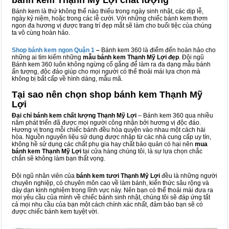
bánh kem Thạnh Mỹ Lợi chất lượng
Bánh kem là thứ không thể nào thiếu trong ngày sinh nhật, các dịp lễ,
ngày kỷ niệm, hoặc trong các lễ cưới. Với những chiếc bánh kem thơm
ngon đa hương vị được trang trí đẹp mắt sẽ làm cho buổi tiệc của chúng
ta vô cùng hoàn hảo.
Shop bánh kem ngon Qu
ậ
n 1
–
Bánh kem 360 là điểm đến hoàn hảo cho
những ai tìm kiếm những
mẫu bánh kem Thạnh Mỹ Lợi đẹp
. Đội ngũ
Bánh kem 360 luôn không ngừng cố gắng để làm ra đa dạng mẫu bánh
ấn tượng, độc đáo giúp cho mọi người có thể thoải mái lựa chọn mà
không bị bất cấp về hình dáng, mẫu mã.
Tại sao nên chọn shop bánh kem Thạnh Mỹ
Lợi
Đại chỉ bánh kem chất lượng Thạnh Mỹ Lợi
– Bánh kem 360 qua nhiều
năm phát triển đã được mọi người công nhận bởi hương vị độc đáo.
Hương vị trong mỗi chiếc bánh đều hòa quyện vào nhau một cách hài
hòa. Nguồn nguyên liệu sử dụng được nhập từ các nhà cung cấp uy tín,
không hề sử dụng các chất phụ gia hay chất bảo quản có hại nên
mua
bánh kem Thạnh Mỹ Lợi
tại cửa hàng chúng tôi, là sự lựa chọn chắc
chắn sẽ không làm bạn thất vọng.
Đội ngũ nhân viên của
bánh kem tươi Thạnh Mỹ Lợi
đều là những người
chuyên nghiệp, có chuyên môn cao về làm bánh, kiến thức sâu rộng và
dày dạn kinh nghiệm trong lĩnh vực này. Nên bạn có thể thoải mái đưa ra
mọi yêu cầu của mình về chiếc bánh sinh nhật, chúng tôi sẽ đáp ứng tất
cả mọi nhu cầu của bạn một cách chính xác nhất, đảm bảo bạn sẽ có
được chiếc bánh kem tuyệt vời.