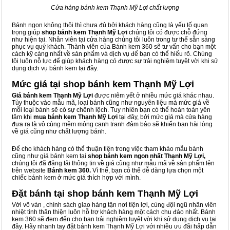
Cửa hàng bánh kem Thạnh Mỹ Lợi chất lượng
Bánh ngon không thôi thì chưa đủ bởi khách hàng cũng là yếu tố quan
trọng giúp
shop bánh kem Thạnh Mỹ Lợi
chúng tôi có được chỗ đứng
như hiện tại. Nhân viên tại cửa hàng chúng tôi luôn trong tư thế sẵn sàng
phục vụ quý khách. Thành viên của Bánh kem 360 sẽ tư vấn cho bạn một
cách kỹ càng nhất về sản phẩm và dịch vụ để bạn có thể hiểu rõ. Chúng
tôi luôn nỗ lực để giúp khách hàng có được sự trải nghiệm tuyệt vời khi sử
dụng dịch vụ bánh kem tại đây.
Mức giá tại shop bánh kem Thạnh Mỹ Lợi
Giá bánh kem Thạnh Mỹ Lợi
được niêm yết ở nhiều mức giá khác nhau.
Tùy thuộc vào mẫu mã, loại bánh cũng như nguyên liệu mà mức giá về
mỗi loại bánh sẽ có sự chênh lệch. Tuy nhiên bạn có thể hoàn toàn yên
tâm khi
mua bánh kem Thạnh Mỹ Lợi
tại đây, bởi mức giá mà cửa hàng
đưa ra là vô cùng mềm mỏng cạnh tranh đảm bảo sẽ khiến bạn hài lòng
về giá cũng như chất lượng bánh.
Để cho khách hàng có thể thuận tiện trong việc tham khảo mẫu bánh
cũng như giá bánh kem tại
shop bánh kem ngon nhất Thạnh Mỹ Lợi,
chúng tôi đã đăng tải thông tin về giá cũng như mẫu mã về sản phẩm lên
trên website
Bánh kem 360.
Vì thế, bạn có thể dễ dàng lựa chọn một
chiếc bánh kem ở mức giá thích hợp với mình.
Đặt bánh tại shop bánh kem Thạnh Mỹ Lợi
Với vô vàn
, chính sách giao hàng tận nơi tiện lợi, cùng đội ngũ nhân viên
nhiệt tình thân thiện luôn hỗ trợ khách hàng một cách chu đáo nhất. Bánh
kem 360 sẽ đem đến cho bạn trải nghiệm tuyệt vời khi sử dụng dịch vụ tại
đây. Hãy nhanh tay đặt bánh kem Thạnh Mỹ Lợi với nhiều ưu đãi hấp dẫn