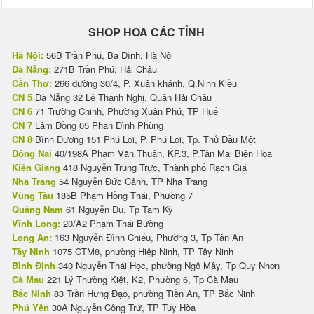
SHOP HOA CÁC TỈNH
Hà Nội:
56B Trần Phú, Ba Đình, Hà Nội
Đà Nẵng:
271B Trần Phú, Hải Châu
Cần Thơ:
266 đường 30/4, P. Xuân khánh, Q.Ninh Kiều
CN 5
Đà Nẵng 32 Lê Thanh Nghị, Quận Hải Châu
CN 6
71 Trường Chinh, Phường Xuân Phú, TP Huế
CN 7
Lâm Đồng 05 Phan Đình Phùng
CN 8
Bình Dương 151 Phú Lợi, P. Phú Lợi, Tp. Thủ Dầu Một
Đồng Nai
40/198A Phạm Văn Thuận, KP.3, P.Tân Mai Biên Hòa
Kiên Giang
418 Nguyễn Trung Trực, Thành phố Rạch Giá
Nha Trang
54 Nguyễn Đức Cảnh, TP Nha Trang
Vũng Tàu
185B Phạm Hồng Thái, Phường 7
Quảng Nam
61 Nguyễn Du, Tp Tam Kỳ
Vĩnh Long:
20/A2 Phạm Thái Bường
Long An:
163 Nguyễn Đình Chiểu, Phường 3, Tp Tân An
Tây Ninh
1075 CTM8, phường Hiệp Ninh, TP Tây Ninh
Bình Định
340 Nguyễn Thái Học, phường Ngô Mây, Tp Quy Nhơn
Cà Mau
221 Lý Thường Kiệt, K2, Phường 6, Tp Cà Mau
Bắc Ninh
83 Trần Hưng Đạo, phường Tiền An, TP Bắc Ninh
Phú Yên
30A Nguyễn Công Trứ, TP Tuy Hòa