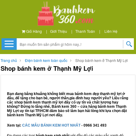
Giỏ Hàng
|
Giới Thiệu
|
Thanh Toán
|
Liên Hệ
Trang chủ
Điện bánh kem toàn quốc
Shop bánh kem ở Thạnh Mỹ Lợi
Shop bánh kem ở Thạnh Mỹ Lợi
Bạn đang bâng khuâng không biết mua bánh kem đẹp thạnh mỹ lợi ở
đâu, để tặng cho bạn bè, người thân,gia đình hay người yêu? Liệu rằng
các shop bánh kem thạnh mỹ lợi đấy có uy tín và chất lượng hay
không? Đừng lo lắng nhé, Bánh kem 360 – cửa hàng bánh kem Thạnh
Mỹ Lợi uy tín tại TP.HCM đảm bảo sẽ làm bạn hài lòng khi lựa chọn đặt
bánh kem Thạnh Mỹ Lợi nơi đây.
Xem tại:
CÁC MẪU BÁNH KEM HOT NHẤT
- 0966 341 493
Đa dạng các loại
bánh kem sinh nhật
với đầy đủ các màu sắc xanh đỏ