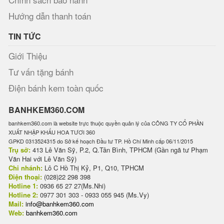
Hướng dẫn thanh toán
TIN TỨC
Giới Thiệu
Tư vấn tặng bánh
Điện bánh kem toàn quốc
BANHKEM360.COM
banhkem360.com là website trực thuộc quyền quản lý của CÔNG TY CỔ PHẦN
XUẤT NHẬP KHẨU HOA TƯƠI 360
GPKD 0313524315 do Sở kế hoạch Đầu tư TP. Hồ Chí Minh cấp 06/11/2015
Trụ sở:
413 Lê Văn Sỹ, P.2, Q.Tân Bình, TPHCM (Gần ngã tư Phạm
Văn Hai với Lê Văn Sỹ)
Chi nhánh:
Lô C Hồ Thị Kỷ, P1, Q10, TPHCM
Điện thoại:
(028)22 298 398
Hotline 1:
0936 65 27 27(Ms.Nhi)
Hotline 2:
0977 301 303 - 0933 055 945 (Ms.Vy)
Mail:
info@banhkem360.com
Web:
banhkem360.com