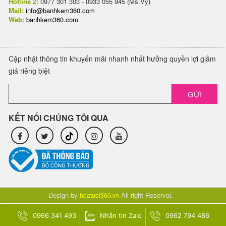
Hotline 2:
0977 301 303 - 0933 055 945 (Ms.Vy)
Mail:
info@banhkem360.com
Web:
banhkem360.com
Cập nhật thông tin khuyến mãi nhanh nhất hưởng quyền lợi giảm
giá riêng biệt
GỬI
KẾT NỐI CHÚNG TÔI QUA
Design by
All right Reserval.
hoatuoi360.vn
0966 341 493
Nhắn tin Zalo
0962 794 486