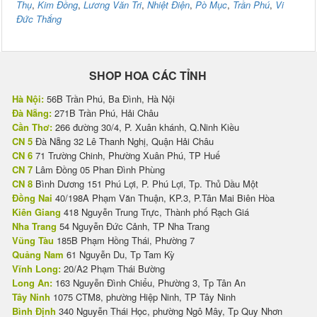
Thụ
,
Kim Đồng
,
Lương Văn Tri
,
Nhiệt Điện
,
Pò Mục
,
Trần Phú
,
Vi
Đức Thắng
SHOP HOA CÁC TỈNH
Hà Nội:
56B Trần Phú, Ba Đình, Hà Nội
Đà Nẵng:
271B Trần Phú, Hải Châu
Cần Thơ:
266 đường 30/4, P. Xuân khánh, Q.Ninh Kiều
CN 5
Đà Nẵng 32 Lê Thanh Nghị, Quận Hải Châu
CN 6
71 Trường Chinh, Phường Xuân Phú, TP Huế
CN 7
Lâm Đồng 05 Phan Đình Phùng
CN 8
Bình Dương 151 Phú Lợi, P. Phú Lợi, Tp. Thủ Dầu Một
Đồng Nai
40/198A Phạm Văn Thuận, KP.3, P.Tân Mai Biên Hòa
Kiên Giang
418 Nguyễn Trung Trực, Thành phố Rạch Giá
Nha Trang
54 Nguyễn Đức Cảnh, TP Nha Trang
Vũng Tàu
185B Phạm Hồng Thái, Phường 7
Quảng Nam
61 Nguyễn Du, Tp Tam Kỳ
Vĩnh Long:
20/A2 Phạm Thái Bường
Long An:
163 Nguyễn Đình Chiểu, Phường 3, Tp Tân An
Tây Ninh
1075 CTM8, phường Hiệp Ninh, TP Tây Ninh
Bình Định
340 Nguyễn Thái Học, phường Ngô Mây, Tp Quy Nhơn