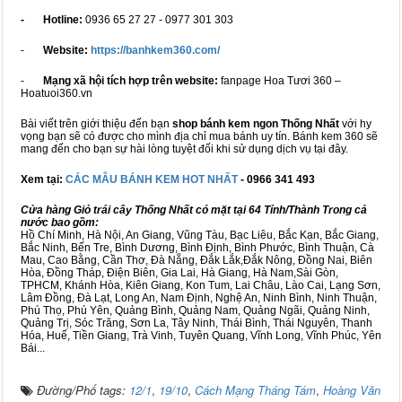
- Hotline:
0936 65 27 27 - 0977 301 303
-
Website:
https://banhkem360.com/
-
Mạng xã hội tích hợp trên website:
fanpage Hoa Tươi 360 –
Hoatuoi360.vn
Bài viết trên giới thiệu đến bạn
shop bánh kem ngon Thống Nhất
với hy
vọng bạn sẽ có được cho mình địa chỉ mua bánh uy tín. Bánh kem 360 sẽ
mang đến cho bạn sự hài lòng tuyệt đối khi sử dụng dịch vụ tại đây.
Xem tại:
CÁC MẪU BÁNH KEM HOT NHẤT
- 0966 341 493
Cửa hàng Giỏ trái cây Thống Nhất có mặt tại 64 Tỉnh/Thành Trong cả
nước bao gồm:
Hồ Chí Minh, Hà Nội, An Giang, Vũng Tàu, Bạc Liêu, Bắc Kạn, Bắc Giang,
Bắc Ninh, Bến Tre, Bình Dương, Bình Định, Bình Phước, Bình Thuận, Cà
Mau, Cao Bằng, Cần Thơ, Đà Nẵng, Đắk Lắk,Đắk Nông, Đồng Nai, Biên
Hòa, Đồng Tháp, Điện Biên, Gia Lai, Hà Giang, Hà Nam,Sài Gòn,
TPHCM, Khánh Hòa, Kiên Giang, Kon Tum, Lai Châu, Lào Cai, Lạng Sơn,
Lâm Đồng, Đà Lạt, Long An, Nam Định, Nghệ An, Ninh Bình, Ninh Thuận,
Phú Thọ, Phú Yên, Quảng Bình, Quảng Nam, Quảng Ngãi, Quảng Ninh,
Quảng Trị, Sóc Trăng, Sơn La, Tây Ninh, Thái Bình, Thái Nguyên, Thanh
Hóa, Huế, Tiền Giang, Trà Vinh, Tuyên Quang, Vĩnh Long, Vĩnh Phúc, Yên
Bái...
Đường/Phố tags:
12/1
,
19/10
,
Cách Mạng Tháng Tám
,
Hoàng Văn