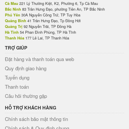
Cà Mau
221 Lý Thường Kiệt, K2, Phường 6, Tp Cà Mau
Bắc Ninh
83 Trần Hưng Đạo, phường Tiền An, TP Bắc Ninh
Phú Yên
30A Nguyễn Công Trứ, TP Tuy Hòa
Quảng Bình
41 Trần Hưng Đạo, Tp Đồng Hới
Quảng Trị
92 Nguyễn Trãi, TP Đông Hà
Hà Tĩnh
54 Phan Đình Phùng, TP Hà Tĩnh
Thanh Hóa
177 Lê Lai, TP Thanh Hóa
TRỢ GIÚP
Đặt hàng và thanh toán qua web
Quy định giao hàng
Tuyển dụng
Thanh toán
Câu hỏi thường gặp
HỖ TRỢ KHÁCH HÀNG
Chính sách bảo mật thông tin
Chính sách & Quy định chung