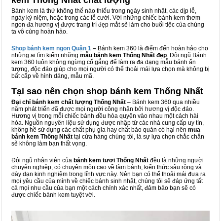
kem Thống Nhất chất lượng
Bánh kem là thứ không thể nào thiếu trong ngày sinh nhật, các dịp lễ,
ngày kỷ niệm, hoặc trong các lễ cưới. Với những chiếc bánh kem thơm
ngon đa hương vị được trang trí đẹp mắt sẽ làm cho buổi tiệc của chúng
ta vô cùng hoàn hảo.
Shop bánh kem ngon Qu
ậ
n 1
–
Bánh kem 360 là điểm đến hoàn hảo cho
những ai tìm kiếm những
mẫu bánh kem Thống Nhất đẹp
. Đội ngũ Bánh
kem 360 luôn không ngừng cố gắng để làm ra đa dạng mẫu bánh ấn
tượng, độc đáo giúp cho mọi người có thể thoải mái lựa chọn mà không bị
bất cấp về hình dáng, mẫu mã.
Tại sao nên chọn shop bánh kem Thống Nhất
Đại chỉ bánh kem chất lượng Thống Nhất
– Bánh kem 360 qua nhiều
năm phát triển đã được mọi người công nhận bởi hương vị độc đáo.
Hương vị trong mỗi chiếc bánh đều hòa quyện vào nhau một cách hài
hòa. Nguồn nguyên liệu sử dụng được nhập từ các nhà cung cấp uy tín,
không hề sử dụng các chất phụ gia hay chất bảo quản có hại nên
mua
bánh kem Thống Nhất
tại cửa hàng chúng tôi, là sự lựa chọn chắc chắn
sẽ không làm bạn thất vọng.
Đội ngũ nhân viên của
bánh kem tươi Thống Nhất
đều là những người
chuyên nghiệp, có chuyên môn cao về làm bánh, kiến thức sâu rộng và
dày dạn kinh nghiệm trong lĩnh vực này. Nên bạn có thể thoải mái đưa ra
mọi yêu cầu của mình về chiếc bánh sinh nhật, chúng tôi sẽ đáp ứng tất
cả mọi nhu cầu của bạn một cách chính xác nhất, đảm bảo bạn sẽ có
được chiếc bánh kem tuyệt vời.