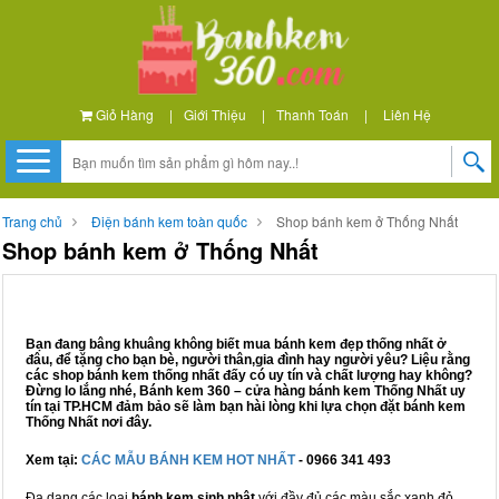
Giỏ Hàng
|
Giới Thiệu
|
Thanh Toán
|
Liên Hệ
Trang chủ
Điện bánh kem toàn quốc
Shop bánh kem ở Thống Nhất
Shop bánh kem ở Thống Nhất
Bạn đang bâng khuâng không biết mua bánh kem đẹp thống nhất ở
đâu, để tặng cho bạn bè, người thân,gia đình hay người yêu? Liệu rằng
các shop bánh kem thống nhất đấy có uy tín và chất lượng hay không?
Đừng lo lắng nhé, Bánh kem 360 – cửa hàng bánh kem Thống Nhất uy
tín tại TP.HCM đảm bảo sẽ làm bạn hài lòng khi lựa chọn đặt bánh kem
Thống Nhất nơi đây.
Xem tại:
CÁC MẪU BÁNH KEM HOT NHẤT
- 0966 341 493
Đa dạng các loại
bánh kem sinh nhật
với đầy đủ các màu sắc xanh đỏ