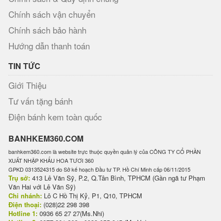
Chính sách vận chuyển
Chính sách bảo hành
Hướng dẫn thanh toán
TIN TỨC
Giới Thiệu
Tư vấn tặng bánh
Điện bánh kem toàn quốc
BANHKEM360.COM
banhkem360.com là website trực thuộc quyền quản lý của CÔNG TY CỔ PHẦN
XUẤT NHẬP KHẨU HOA TƯƠI 360
GPKD 0313524315 do Sở kế hoạch Đầu tư TP. Hồ Chí Minh cấp 06/11/2015
Trụ sở:
413 Lê Văn Sỹ, P.2, Q.Tân Bình, TPHCM (Gần ngã tư Phạm
Văn Hai với Lê Văn Sỹ)
Chi nhánh:
Lô C Hồ Thị Kỷ, P1, Q10, TPHCM
Điện thoại:
(028)22 298 398
Hotline 1:
0936 65 27 27(Ms.Nhi)