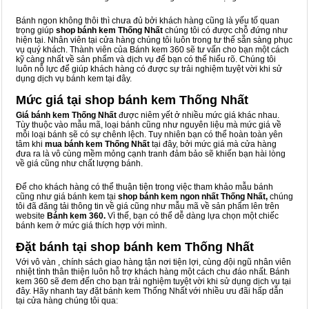
Bánh ngon không thôi thì chưa đủ bởi khách hàng cũng là yếu tố quan
trọng giúp
shop bánh kem Thống Nhất
chúng tôi có được chỗ đứng như
hiện tại. Nhân viên tại cửa hàng chúng tôi luôn trong tư thế sẵn sàng phục
vụ quý khách. Thành viên của Bánh kem 360 sẽ tư vấn cho bạn một cách
kỹ càng nhất về sản phẩm và dịch vụ để bạn có thể hiểu rõ. Chúng tôi
luôn nỗ lực để giúp khách hàng có được sự trải nghiệm tuyệt vời khi sử
dụng dịch vụ bánh kem tại đây.
Mức giá tại shop bánh kem Thống Nhất
Giá bánh kem Thống Nhất
được niêm yết ở nhiều mức giá khác nhau.
Tùy thuộc vào mẫu mã, loại bánh cũng như nguyên liệu mà mức giá về
mỗi loại bánh sẽ có sự chênh lệch. Tuy nhiên bạn có thể hoàn toàn yên
tâm khi
mua bánh kem Thống Nhất
tại đây, bởi mức giá mà cửa hàng
đưa ra là vô cùng mềm mỏng cạnh tranh đảm bảo sẽ khiến bạn hài lòng
về giá cũng như chất lượng bánh.
Để cho khách hàng có thể thuận tiện trong việc tham khảo mẫu bánh
cũng như giá bánh kem tại
shop bánh kem ngon nhất Thống Nhất,
chúng
tôi đã đăng tải thông tin về giá cũng như mẫu mã về sản phẩm lên trên
website
Bánh kem 360.
Vì thế, bạn có thể dễ dàng lựa chọn một chiếc
bánh kem ở mức giá thích hợp với mình.
Đặt bánh tại shop bánh kem Thống Nhất
Với vô vàn
, chính sách giao hàng tận nơi tiện lợi, cùng đội ngũ nhân viên
nhiệt tình thân thiện luôn hỗ trợ khách hàng một cách chu đáo nhất. Bánh
kem 360 sẽ đem đến cho bạn trải nghiệm tuyệt vời khi sử dụng dịch vụ tại
đây. Hãy nhanh tay đặt bánh kem Thống Nhất với nhiều ưu đãi hấp dẫn
tại cửa hàng chúng tôi qua: