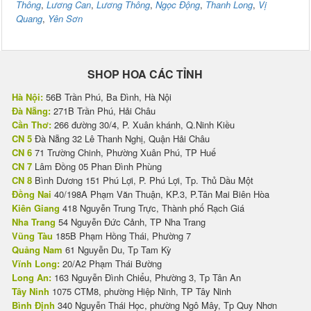
Thông
,
Lương Can
,
Lương Thông
,
Ngọc Động
,
Thanh Long
,
Vị
Quang
,
Yên Sơn
SHOP HOA CÁC TỈNH
Hà Nội:
56B Trần Phú, Ba Đình, Hà Nội
Đà Nẵng:
271B Trần Phú, Hải Châu
Cần Thơ:
266 đường 30/4, P. Xuân khánh, Q.Ninh Kiều
CN 5
Đà Nẵng 32 Lê Thanh Nghị, Quận Hải Châu
CN 6
71 Trường Chinh, Phường Xuân Phú, TP Huế
CN 7
Lâm Đồng 05 Phan Đình Phùng
CN 8
Bình Dương 151 Phú Lợi, P. Phú Lợi, Tp. Thủ Dầu Một
Đồng Nai
40/198A Phạm Văn Thuận, KP.3, P.Tân Mai Biên Hòa
Kiên Giang
418 Nguyễn Trung Trực, Thành phố Rạch Giá
Nha Trang
54 Nguyễn Đức Cảnh, TP Nha Trang
Vũng Tàu
185B Phạm Hồng Thái, Phường 7
Quảng Nam
61 Nguyễn Du, Tp Tam Kỳ
Vĩnh Long:
20/A2 Phạm Thái Bường
Long An:
163 Nguyễn Đình Chiểu, Phường 3, Tp Tân An
Tây Ninh
1075 CTM8, phường Hiệp Ninh, TP Tây Ninh
Bình Định
340 Nguyễn Thái Học, phường Ngô Mây, Tp Quy Nhơn