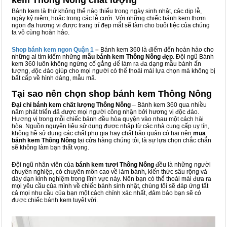
kem Thông Nông chất lượng
Bánh kem là thứ không thể nào thiếu trong ngày sinh nhật, các dịp lễ,
ngày kỷ niệm, hoặc trong các lễ cưới. Với những chiếc bánh kem thơm
ngon đa hương vị được trang trí đẹp mắt sẽ làm cho buổi tiệc của chúng
ta vô cùng hoàn hảo.
Shop bánh kem ngon Qu
ậ
n 1
–
Bánh kem 360 là điểm đến hoàn hảo cho
những ai tìm kiếm những
mẫu bánh kem Thông Nông đẹp
. Đội ngũ Bánh
kem 360 luôn không ngừng cố gắng để làm ra đa dạng mẫu bánh ấn
tượng, độc đáo giúp cho mọi người có thể thoải mái lựa chọn mà không bị
bất cấp về hình dáng, mẫu mã.
Tại sao nên chọn shop bánh kem Thông Nông
Đại chỉ bánh kem chất lượng Thông Nông
– Bánh kem 360 qua nhiều
năm phát triển đã được mọi người công nhận bởi hương vị độc đáo.
Hương vị trong mỗi chiếc bánh đều hòa quyện vào nhau một cách hài
hòa. Nguồn nguyên liệu sử dụng được nhập từ các nhà cung cấp uy tín,
không hề sử dụng các chất phụ gia hay chất bảo quản có hại nên
mua
bánh kem Thông Nông
tại cửa hàng chúng tôi, là sự lựa chọn chắc chắn
sẽ không làm bạn thất vọng.
Đội ngũ nhân viên của
bánh kem tươi Thông Nông
đều là những người
chuyên nghiệp, có chuyên môn cao về làm bánh, kiến thức sâu rộng và
dày dạn kinh nghiệm trong lĩnh vực này. Nên bạn có thể thoải mái đưa ra
mọi yêu cầu của mình về chiếc bánh sinh nhật, chúng tôi sẽ đáp ứng tất
cả mọi nhu cầu của bạn một cách chính xác nhất, đảm bảo bạn sẽ có
được chiếc bánh kem tuyệt vời.