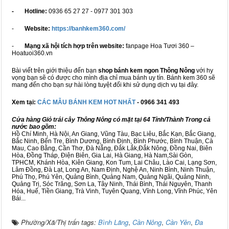
- Hotline:
0936 65 27 27 - 0977 301 303
-
Website:
https://banhkem360.com/
-
Mạng xã hội tích hợp trên website:
fanpage Hoa Tươi 360 –
Hoatuoi360.vn
Bài viết trên giới thiệu đến bạn
shop bánh kem ngon Thông Nông
với hy
vọng bạn sẽ có được cho mình địa chỉ mua bánh uy tín. Bánh kem 360 sẽ
mang đến cho bạn sự hài lòng tuyệt đối khi sử dụng dịch vụ tại đây.
Xem tại:
CÁC MẪU BÁNH KEM HOT NHẤT
- 0966 341 493
Cửa hàng Giỏ trái cây Thông Nông có mặt tại 64 Tỉnh/Thành Trong cả
nước bao gồm:
Hồ Chí Minh, Hà Nội, An Giang, Vũng Tàu, Bạc Liêu, Bắc Kạn, Bắc Giang,
Bắc Ninh, Bến Tre, Bình Dương, Bình Định, Bình Phước, Bình Thuận, Cà
Mau, Cao Bằng, Cần Thơ, Đà Nẵng, Đắk Lắk,Đắk Nông, Đồng Nai, Biên
Hòa, Đồng Tháp, Điện Biên, Gia Lai, Hà Giang, Hà Nam,Sài Gòn,
TPHCM, Khánh Hòa, Kiên Giang, Kon Tum, Lai Châu, Lào Cai, Lạng Sơn,
Lâm Đồng, Đà Lạt, Long An, Nam Định, Nghệ An, Ninh Bình, Ninh Thuận,
Phú Thọ, Phú Yên, Quảng Bình, Quảng Nam, Quảng Ngãi, Quảng Ninh,
Quảng Trị, Sóc Trăng, Sơn La, Tây Ninh, Thái Bình, Thái Nguyên, Thanh
Hóa, Huế, Tiền Giang, Trà Vinh, Tuyên Quang, Vĩnh Long, Vĩnh Phúc, Yên
Bái...
Phường/Xã/Thị trấn tags:
Bình Lãng
,
Cần Nông
,
Cần Yên
,
Đa