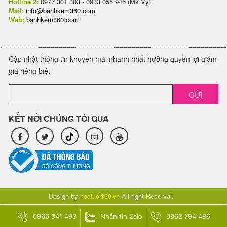
Hotline 2:
0977 301 303 - 0933 055 945 (Ms.Vy)
Mail:
info@banhkem360.com
Web:
banhkem360.com
Cập nhật thông tin khuyến mãi nhanh nhất hưởng quyền lợi giảm
giá riêng biệt
GỬI
KẾT NỐI CHÚNG TÔI QUA
Design by
All right Reserval.
hoatuoi360.vn
0966 341 493
Nhắn tin Zalo
0962 794 486