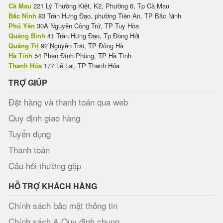
Cà Mau
221 Lý Thường Kiệt, K2, Phường 6, Tp Cà Mau
Bắc Ninh
83 Trần Hưng Đạo, phường Tiền An, TP Bắc Ninh
Phú Yên
30A Nguyễn Công Trứ, TP Tuy Hòa
Quảng Bình
41 Trần Hưng Đạo, Tp Đồng Hới
Quảng Trị
92 Nguyễn Trãi, TP Đông Hà
Hà Tĩnh
54 Phan Đình Phùng, TP Hà Tĩnh
Thanh Hóa
177 Lê Lai, TP Thanh Hóa
TRỢ GIÚP
Đặt hàng và thanh toán qua web
Quy định giao hàng
Tuyển dụng
Thanh toán
Câu hỏi thường gặp
HỖ TRỢ KHÁCH HÀNG
Chính sách bảo mật thông tin
Chính sách & Quy định chung