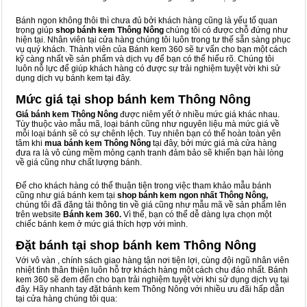
Bánh ngon không thôi thì chưa đủ bởi khách hàng cũng là yếu tố quan
trọng giúp
shop bánh kem Thông Nông
chúng tôi có được chỗ đứng như
hiện tại. Nhân viên tại cửa hàng chúng tôi luôn trong tư thế sẵn sàng phục
vụ quý khách. Thành viên của Bánh kem 360 sẽ tư vấn cho bạn một cách
kỹ càng nhất về sản phẩm và dịch vụ để bạn có thể hiểu rõ. Chúng tôi
luôn nỗ lực để giúp khách hàng có được sự trải nghiệm tuyệt vời khi sử
dụng dịch vụ bánh kem tại đây.
Mức giá tại shop bánh kem Thông Nông
Giá bánh kem Thông Nông
được niêm yết ở nhiều mức giá khác nhau.
Tùy thuộc vào mẫu mã, loại bánh cũng như nguyên liệu mà mức giá về
mỗi loại bánh sẽ có sự chênh lệch. Tuy nhiên bạn có thể hoàn toàn yên
tâm khi
mua bánh kem Thông Nông
tại đây, bởi mức giá mà cửa hàng
đưa ra là vô cùng mềm mỏng cạnh tranh đảm bảo sẽ khiến bạn hài lòng
về giá cũng như chất lượng bánh.
Để cho khách hàng có thể thuận tiện trong việc tham khảo mẫu bánh
cũng như giá bánh kem tại
shop bánh kem ngon nhất Thông Nông,
chúng tôi đã đăng tải thông tin về giá cũng như mẫu mã về sản phẩm lên
trên website
Bánh kem 360.
Vì thế, bạn có thể dễ dàng lựa chọn một
chiếc bánh kem ở mức giá thích hợp với mình.
Đặt bánh tại shop bánh kem Thông Nông
Với vô vàn
, chính sách giao hàng tận nơi tiện lợi, cùng đội ngũ nhân viên
nhiệt tình thân thiện luôn hỗ trợ khách hàng một cách chu đáo nhất. Bánh
kem 360 sẽ đem đến cho bạn trải nghiệm tuyệt vời khi sử dụng dịch vụ tại
đây. Hãy nhanh tay đặt bánh kem Thông Nông với nhiều ưu đãi hấp dẫn
tại cửa hàng chúng tôi qua: