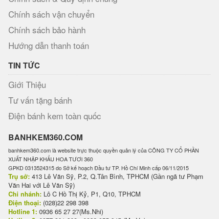
Chính sách vận chuyển
Chính sách bảo hành
Hướng dẫn thanh toán
TIN TỨC
Giới Thiệu
Tư vấn tặng bánh
Điện bánh kem toàn quốc
BANHKEM360.COM
banhkem360.com là website trực thuộc quyền quản lý của CÔNG TY CỔ PHẦN
XUẤT NHẬP KHẨU HOA TƯƠI 360
GPKD 0313524315 do Sở kế hoạch Đầu tư TP. Hồ Chí Minh cấp 06/11/2015
Trụ sở:
413 Lê Văn Sỹ, P.2, Q.Tân Bình, TPHCM (Gần ngã tư Phạm
Văn Hai với Lê Văn Sỹ)
Chi nhánh:
Lô C Hồ Thị Kỷ, P1, Q10, TPHCM
Điện thoại:
(028)22 298 398
Hotline 1:
0936 65 27 27(Ms.Nhi)