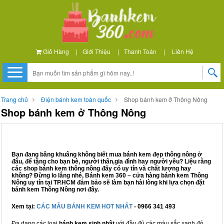
Giỏ Hàng
|
Giới Thiệu
|
Thanh Toán
|
Liên Hệ
Trang chủ
Điện bánh kem toàn quốc
Shop bánh kem ở Thông Nông
Shop bánh kem ở Thông Nông
Bạn đang bâng khuâng không biết mua bánh kem đẹp thông nông ở
đâu, để tặng cho bạn bè, người thân,gia đình hay người yêu? Liệu rằng
các shop bánh kem thông nông đấy có uy tín và chất lượng hay
không? Đừng lo lắng nhé, Bánh kem 360 – cửa hàng bánh kem Thông
Nông uy tín tại TP.HCM đảm bảo sẽ làm bạn hài lòng khi lựa chọn đặt
bánh kem Thông Nông nơi đây.
Xem tại:
CÁC MẪU BÁNH KEM HOT NHẤT
- 0966 341 493
Đa dạng các loại
bánh kem sinh nhật
với đầy đủ các màu sắc xanh đỏ