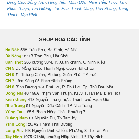
Đông Cao
,
Đồng Tiến
,
Hồng Tiến
,
Minh Đức
,
Nam Tiến
,
Phúc Tân
,
Phúc Thuận
,
Tân Hương
,
Tân Phú
,
Thành Công
,
Tiên Phong
,
Trung
Thành
,
Vạn Phái
SHOP HOA CÁC TỈNH
Hà Nội:
56B Trần Phú, Ba Đình, Hà Nội
Đà Nẵng:
271B Trần Phú, Hải Châu
Cần Thơ:
266 đường 30/4, P. Xuân khánh, Q.Ninh Kiều
CN 5
Đà Nẵng 32 Lê Thanh Nghị, Quận Hải Châu
CN 6
71 Trường Chinh, Phường Xuân Phú, TP Huế
CN 7
Lâm Đồng 05 Phan Đình Phùng
CN 8
Bình Dương 151 Phú Lợi, P. Phú Lợi, Tp. Thủ Dầu Một
Đồng Nai
40/198A Phạm Văn Thuận, KP.3, P.Tân Mai Biên Hòa
Kiên Giang
418 Nguyễn Trung Trực, Thành phố Rạch Giá
Nha Trang
54 Nguyễn Đức Cảnh, TP Nha Trang
Vũng Tàu
185B Phạm Hồng Thái, Phường 7
Quảng Nam
61 Nguyễn Du, Tp Tam Kỳ
Vĩnh Long:
20/A2 Phạm Thái Bường
Long An:
163 Nguyễn Đình Chiểu, Phường 3, Tp Tân An
Tây Ninh
1075 CTM8, phường Hiệp Ninh, TP Tây Ninh