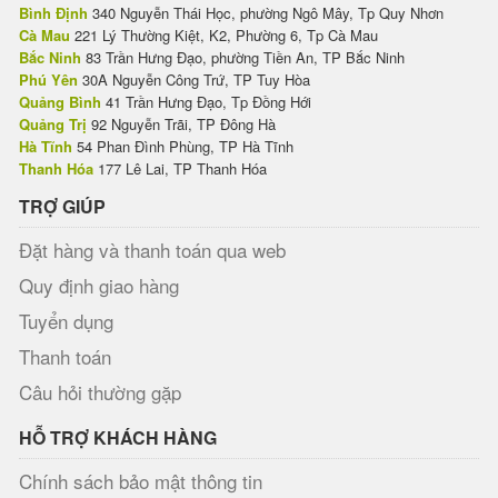
Bình Định
340 Nguyễn Thái Học, phường Ngô Mây, Tp Quy Nhơn
Cà Mau
221 Lý Thường Kiệt, K2, Phường 6, Tp Cà Mau
Bắc Ninh
83 Trần Hưng Đạo, phường Tiền An, TP Bắc Ninh
Phú Yên
30A Nguyễn Công Trứ, TP Tuy Hòa
Quảng Bình
41 Trần Hưng Đạo, Tp Đồng Hới
Quảng Trị
92 Nguyễn Trãi, TP Đông Hà
Hà Tĩnh
54 Phan Đình Phùng, TP Hà Tĩnh
Thanh Hóa
177 Lê Lai, TP Thanh Hóa
TRỢ GIÚP
Đặt hàng và thanh toán qua web
Quy định giao hàng
Tuyển dụng
Thanh toán
Câu hỏi thường gặp
HỖ TRỢ KHÁCH HÀNG
Chính sách bảo mật thông tin