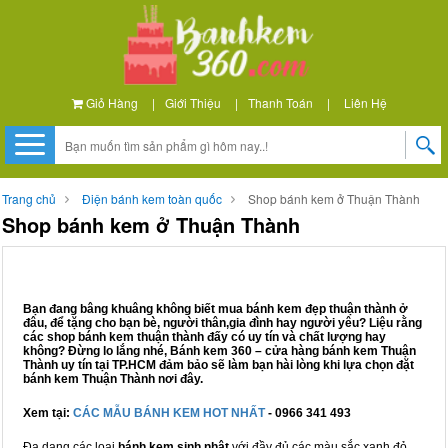
Giỏ Hàng
|
Giới Thiệu
|
Thanh Toán
|
Liên Hệ
Trang chủ
Điện bánh kem toàn quốc
Shop bánh kem ở Thuận Thành
Shop bánh kem ở Thuận Thành
Bạn đang bâng khuâng không biết mua bánh kem đẹp thuận thành ở
đâu, để tặng cho bạn bè, người thân,gia đình hay người yêu? Liệu rằng
các shop bánh kem thuận thành đấy có uy tín và chất lượng hay
không? Đừng lo lắng nhé, Bánh kem 360 – cửa hàng bánh kem Thuận
Thành uy tín tại TP.HCM đảm bảo sẽ làm bạn hài lòng khi lựa chọn đặt
bánh kem Thuận Thành nơi đây.
Xem tại:
CÁC MẪU BÁNH KEM HOT NHẤT
- 0966 341 493
Đa dạng các loại
bánh kem sinh nhật
với đầy đủ các màu sắc xanh đỏ