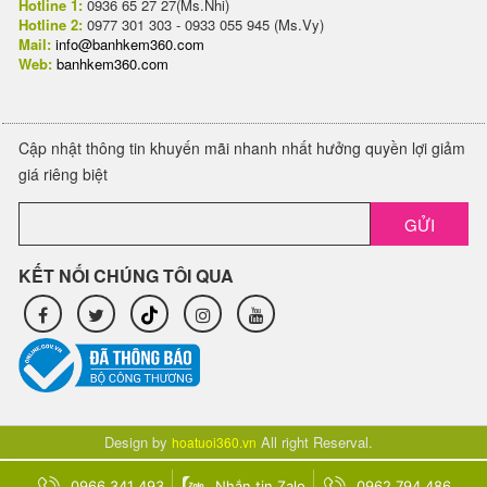
Hotline 1:
0936 65 27 27(Ms.Nhi)
Hotline 2:
0977 301 303 - 0933 055 945 (Ms.Vy)
Mail:
info@banhkem360.com
Web:
banhkem360.com
Cập nhật thông tin khuyến mãi nhanh nhất hưởng quyền lợi giảm
giá riêng biệt
GỬI
KẾT NỐI CHÚNG TÔI QUA
Design by
All right Reserval.
hoatuoi360.vn
0966 341 493
Nhắn tin Zalo
0962 794 486