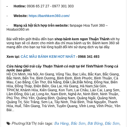
- Hotline:
0936 65 27 27 - 0977 301 303
-
Website:
https://banhkem360.com/
-
Mạng xã hội tích hợp trên website:
fanpage Hoa Tươi 360 –
Hoatuoi360.vn
Bài viết trên giới thiệu đến bạn
shop bánh kem ngon Thuận Thành
với hy
vọng bạn sẽ có được cho mình địa chỉ mua bánh uy tín. Bánh kem 360 sẽ
mang đến cho bạn sự hài lòng tuyệt đối khi sử dụng dịch vụ tại đây.
Xem tại:
CÁC MẪU BÁNH KEM HOT NHẤT
- 0966 341 493
Cửa hàng Giỏ trái cây Thuận Thành có mặt tại 64 Tỉnh/Thành Trong cả
nước bao gồm:
Hồ Chí Minh, Hà Nội, An Giang, Vũng Tàu, Bạc Liêu, Bắc Kạn, Bắc Giang,
Bắc Ninh, Bến Tre, Bình Dương, Bình Định, Bình Phước, Bình Thuận, Cà
Mau, Cao Bằng, Cần Thơ, Đà Nẵng, Đắk Lắk,Đắk Nông, Đồng Nai, Biên
Hòa, Đồng Tháp, Điện Biên, Gia Lai, Hà Giang, Hà Nam,Sài Gòn,
TPHCM, Khánh Hòa, Kiên Giang, Kon Tum, Lai Châu, Lào Cai, Lạng Sơn,
Lâm Đồng, Đà Lạt, Long An, Nam Định, Nghệ An, Ninh Bình, Ninh Thuận,
Phú Thọ, Phú Yên, Quảng Bình, Quảng Nam, Quảng Ngãi, Quảng Ninh,
Quảng Trị, Sóc Trăng, Sơn La, Tây Ninh, Thái Bình, Thái Nguyên, Thanh
Hóa, Huế, Tiền Giang, Trà Vinh, Tuyên Quang, Vĩnh Long, Vĩnh Phúc, Yên
Bái...
Phường/Xã/Thị trấn tags:
Ba Hàng
,
Bắc Sơn
,
Bãi Bông
,
Đắc Sơn
,