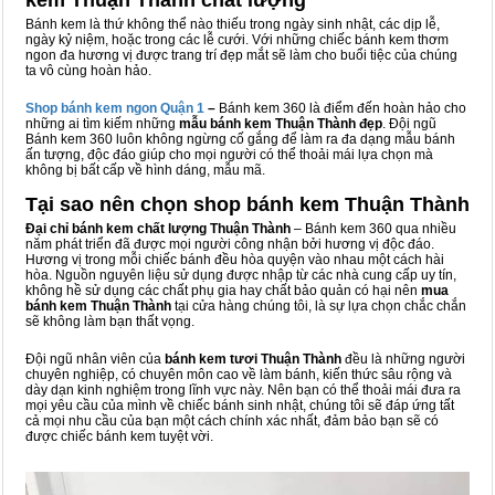
kem Thuận Thành chất lượng
Bánh kem là thứ không thể nào thiếu trong ngày sinh nhật, các dịp lễ,
ngày kỷ niệm, hoặc trong các lễ cưới. Với những chiếc bánh kem thơm
ngon đa hương vị được trang trí đẹp mắt sẽ làm cho buổi tiệc của chúng
ta vô cùng hoàn hảo.
Shop bánh kem ngon Qu
ậ
n 1
–
Bánh kem 360 là điểm đến hoàn hảo cho
những ai tìm kiếm những
mẫu bánh kem Thuận Thành đẹp
. Đội ngũ
Bánh kem 360 luôn không ngừng cố gắng để làm ra đa dạng mẫu bánh
ấn tượng, độc đáo giúp cho mọi người có thể thoải mái lựa chọn mà
không bị bất cấp về hình dáng, mẫu mã.
Tại sao nên chọn shop bánh kem Thuận Thành
Đại chỉ bánh kem chất lượng Thuận Thành
– Bánh kem 360 qua nhiều
năm phát triển đã được mọi người công nhận bởi hương vị độc đáo.
Hương vị trong mỗi chiếc bánh đều hòa quyện vào nhau một cách hài
hòa. Nguồn nguyên liệu sử dụng được nhập từ các nhà cung cấp uy tín,
không hề sử dụng các chất phụ gia hay chất bảo quản có hại nên
mua
bánh kem Thuận Thành
tại cửa hàng chúng tôi, là sự lựa chọn chắc chắn
sẽ không làm bạn thất vọng.
Đội ngũ nhân viên của
bánh kem tươi Thuận Thành
đều là những người
chuyên nghiệp, có chuyên môn cao về làm bánh, kiến thức sâu rộng và
dày dạn kinh nghiệm trong lĩnh vực này. Nên bạn có thể thoải mái đưa ra
mọi yêu cầu của mình về chiếc bánh sinh nhật, chúng tôi sẽ đáp ứng tất
cả mọi nhu cầu của bạn một cách chính xác nhất, đảm bảo bạn sẽ có
được chiếc bánh kem tuyệt vời.