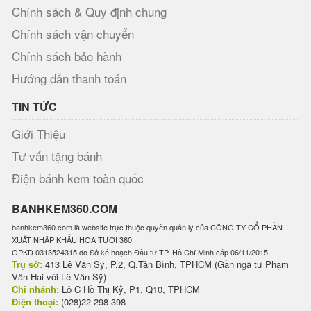
Chính sách & Quy định chung
Chính sách vận chuyển
Chính sách bảo hành
Hướng dẫn thanh toán
TIN TỨC
Giới Thiệu
Tư vấn tặng bánh
Điện bánh kem toàn quốc
BANHKEM360.COM
banhkem360.com là website trực thuộc quyền quản lý của CÔNG TY CỔ PHẦN
XUẤT NHẬP KHẨU HOA TƯƠI 360
GPKD 0313524315 do Sở kế hoạch Đầu tư TP. Hồ Chí Minh cấp 06/11/2015
Trụ sở:
413 Lê Văn Sỹ, P.2, Q.Tân Bình, TPHCM (Gần ngã tư Phạm
Văn Hai với Lê Văn Sỹ)
Chi nhánh:
Lô C Hồ Thị Kỷ, P1, Q10, TPHCM
Điện thoại:
(028)22 298 398