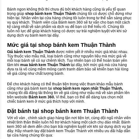
Bánh ngon không thôi thì chưa đủ bởi khách hàng cũng là yếu tố quan
trọng giúp
shop bánh kem Thuận Thành
chúng tôi có được chỗ đứng như
hiện tại. Nhân viên tại cửa hàng chúng tôi luôn trong tư thế sẵn sàng phục
vụ quý khách. Thành viên của Bánh kem 360 sẽ tư vấn cho bạn một cách
kỹ càng nhất về sản phẩm và dịch vụ để bạn có thể hiểu rõ. Chúng tôi
luôn nỗ lực để giúp khách hàng có được sự trải nghiệm tuyệt vời khi sử
dụng dịch vụ bánh kem tại đây.
Mức giá tại shop bánh kem Thuận Thành
Giá bánh kem Thuận Thành
được niêm yết ở nhiều mức giá khác nhau.
Tùy thuộc vào mẫu mã, loại bánh cũng như nguyên liệu mà mức giá về
mỗi loại bánh sẽ có sự chênh lệch. Tuy nhiên bạn có thể hoàn toàn yên
tâm khi
mua bánh kem Thuận Thành
tại đây, bởi mức giá mà cửa hàng
đưa ra là vô cùng mềm mỏng cạnh tranh đảm bảo sẽ khiến bạn hài lòng
về giá cũng như chất lượng bánh.
Để cho khách hàng có thể thuận tiện trong việc tham khảo mẫu bánh
cũng như giá bánh kem tại
shop bánh kem ngon nhất Thuận Thành,
chúng tôi đã đăng tải thông tin về giá cũng như mẫu mã về sản phẩm lên
trên website
Bánh kem 360.
Vì thế, bạn có thể dễ dàng lựa chọn một
chiếc bánh kem ở mức giá thích hợp với mình.
Đặt bánh tại shop bánh kem Thuận Thành
Với vô vàn
, chính sách giao hàng tận nơi tiện lợi, cùng đội ngũ nhân viên
nhiệt tình thân thiện luôn hỗ trợ khách hàng một cách chu đáo nhất. Bánh
kem 360 sẽ đem đến cho bạn trải nghiệm tuyệt vời khi sử dụng dịch vụ tại
đây. Hãy nhanh tay đặt bánh kem Thuận Thành với nhiều ưu đãi hấp dẫn
tại cửa hàng chúng tôi qua: