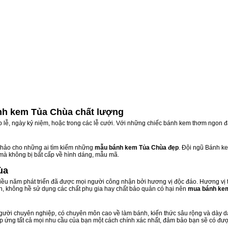
nh kem Tủa Chùa chất lượng
ịp lễ, ngày kỷ niệm, hoặc trong các lễ cưới. Với những chiếc bánh kem thơm ngon đ
hảo cho những ai tìm kiếm những
mẫu bánh kem Tủa Chùa đẹp
. Đội ngũ Bánh k
 mà không bị bất cấp về hình dáng, mẫu mã.
ùa
u năm phát triển đã được mọi người công nhận bởi hương vị độc đáo. Hương vị 
n, không hề sử dụng các chất phụ gia hay chất bảo quản có hại nên
mua bánh ke
ười chuyên nghiệp, có chuyên môn cao về làm bánh, kiến thức sâu rộng và dày dạ
áp ứng tất cả mọi nhu cầu của bạn một cách chính xác nhất, đảm bảo bạn sẽ có đượ