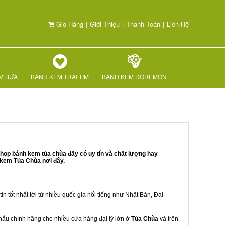
Giỏ Hàng
|
Giới Thiệu
|
Thanh Toán
|
Liên Hệ
M BỰA
BÁNH KEM TRÁI TIM
BÁNH KEM DOREMON
hop bánh kem tủa chùa đấy có uy tín và chất lượng hay
 kem Tủa Chùa nơi đây.
ín tốt nhất tới từ nhiều quốc gia nổi tiếng như Nhật Bản, Đài
 khẩu chính hãng cho nhiều cửa hàng đại lý lớn ở
Tủa Chùa
và trên