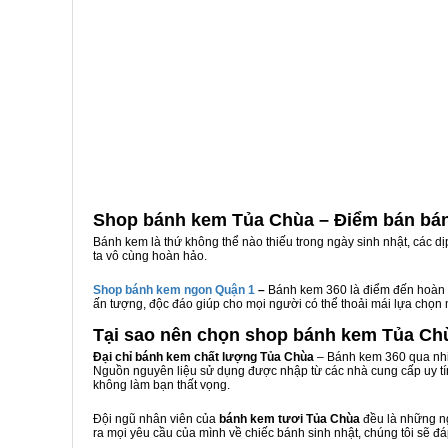
Shop bánh kem Tủa Chùa – Điểm bán bá
Bánh kem là thứ không thể nào thiếu trong ngày sinh nhật, các d
ta vô cùng hoàn hảo.
Shop bánh kem ngon Qu
ậ
n 1
–
Bánh kem 360 là điểm đến hoàn 
ấn tượng, độc đáo giúp cho mọi người có thể thoải mái lựa chọn
Tại sao nên chọn shop bánh kem Tủa Ch
Đại chỉ bánh kem chất lượng Tủa Chùa
– Bánh kem 360 qua nhiề
Nguồn nguyên liệu sử dụng được nhập từ các nhà cung cấp uy tí
không làm bạn thất vọng.
Đội ngũ nhân viên của
bánh kem tươi Tủa Chùa
đều là những ng
ra mọi yêu cầu của mình về chiếc bánh sinh nhật, chúng tôi sẽ đ