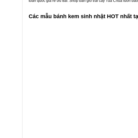
toàn quốc giá rẻ ưu đãi. Shop bán giỏ trái cây Tủa Chùa luôn bả
Các mẫu bánh kem sinh nhật HOT nhất t