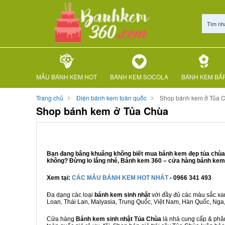
Tìm nh
MẪU BÁNH KEM HOT
BÁNH KEM SOCOLA
BÁNH KEM BẮ
Trang chủ
Điện bánh kem toàn quốc
Shop bánh kem ở Tủa 
Shop bánh kem ở Tủa Chùa
Bạn đang bâng khuâng không biết mua bánh kem đẹp tủa chùa ở
không? Đừng lo lắng nhé, Bánh kem 360 – cửa hàng bánh kem T
Xem tại:
CÁC MẪU BÁNH KEM HOT NHẤT
- 0966 341 493
Đa dạng các loại
bánh kem sinh nhật
với đầy đủ các màu sắc xanh
Loan, Thái Lan, Malyasia, Trung Quốc, Việt Nam, Hàn Quốc, Nga, M
Cửa hàng
Bánh kem sinh nhật Tủa Chùa
là nhà cung cấp & phân