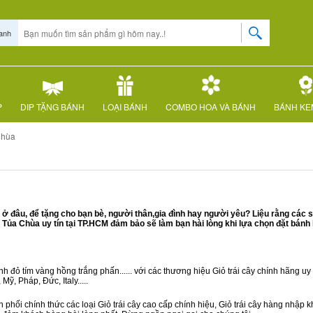
anh
P
DIP TẶNG BÁNH
LOẠI BÁNH
COMBO HOA VÀ BÁNH
BÁNH KE
Chùa
 đâu, để tặng cho bạn bè, người thân,gia đình hay người yêu? Liệu rằng các s
ủa Chùa uy tín tại TP.HCM đảm bảo sẽ làm bạn hài lòng khi lựa chọn đặt bánh
 đỏ tím vàng hồng trắng phấn...... với các thương hiệu Giỏ trái cây chính hãng uy t
ỹ, Pháp, Đức, Italy.....
 phối chính thức các loại Giỏ trái cây cao cấp chính hiệu, Giỏ trái cây hàng nhập