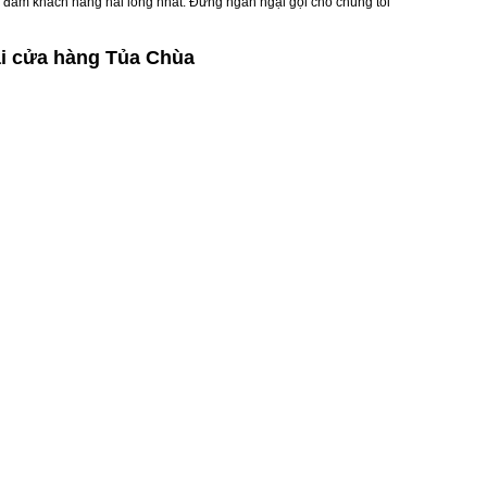
o đảm khách hàng hài lòng nhất. Đừng ngần ngại gọi cho chúng tôi
ại cửa hàng Tủa Chùa