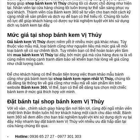
trọng giúp
shop bánh kem Vị Thủy
chúng tôi có được chỗ đứng như hiện
tại. Nhân viên tại cửa hàng chúng tôi luôn trong tư thế sẵn sàng phục vụ
quý khách. Thành viên của Bánh kem 360 sẽ tư vấn cho bạn một cách kỹ
càng nhất về sản phẩm và dịch vụ để bạn có thể hiểu rõ. Chúng tôi luôn
nỗ lực để giúp khách hàng có được sự trải nghiệm tuyệt vời khi sử dụng
dịch vụ bánh kem tại đây.
Mức giá tại shop bánh kem Vị Thủy
Giá bánh kem Vị Thủy
được niêm yết ở nhiều mức giá khác nhau. Tùy
thuộc vào mẫu mã, loại bánh cũng như nguyên liệu mà mức giá về mỗi
loại bánh sẽ có sự chênh lệch. Tuy nhiên bạn có thể hoàn toàn yên tâm
khi
mua bánh kem Vị Thủy
tại đây, bởi mức giá mà cửa hàng đưa ra là vô
cùng mềm mỏng cạnh tranh đảm bảo sẽ khiến bạn hài lòng về giá cũng
như chất lượng bánh.
Để cho khách hàng có thể thuận tiện trong việc tham khảo mẫu bánh
cũng như giá bánh kem tại
shop bánh kem ngon nhất Vị Thủy,
chúng tôi
đã đăng tải thông tin về giá cũng như mẫu mã về sản phẩm lên trên
website
Bánh kem 360.
Vì thế, bạn có thể dễ dàng lựa chọn một chiếc
bánh kem ở mức giá thích hợp với mình.
Đặt bánh tại shop bánh kem Vị Thủy
Với vô vàn
, chính sách giao hàng tận nơi tiện lợi, cùng đội ngũ nhân viên
nhiệt tình thân thiện luôn hỗ trợ khách hàng một cách chu đáo nhất. Bánh
kem 360 sẽ đem đến cho bạn trải nghiệm tuyệt vời khi sử dụng dịch vụ tại
đây. Hãy nhanh tay đặt bánh kem Vị Thủy với nhiều ưu đãi hấp dẫn tại
cửa hàng chúng tôi qua:
- Hotline:
0936 65 27 27 - 0977 301 303