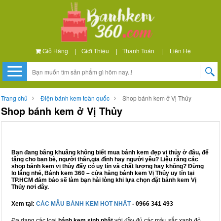
Giỏ Hàng
|
Giới Thiệu
|
Thanh Toán
|
Liên Hệ
Trang chủ
Điện bánh kem toàn quốc
Shop bánh kem ở Vị Thủy
Shop bánh kem ở Vị Thủy
Bạn đang bâng khuâng không biết mua bánh kem đẹp vị thủy ở đâu, để
tặng cho bạn bè, người thân,gia đình hay người yêu? Liệu rằng các
shop bánh kem vị thủy đấy có uy tín và chất lượng hay không? Đừng
lo lắng nhé, Bánh kem 360 – cửa hàng bánh kem Vị Thủy uy tín tại
TP.HCM đảm bảo sẽ làm bạn hài lòng khi lựa chọn đặt bánh kem Vị
Thủy nơi đây.
Xem tại:
CÁC MẪU BÁNH KEM HOT NHẤT
- 0966 341 493
Đa dạng các loại
bánh kem sinh nhật
với đầy đủ các màu sắc xanh đỏ