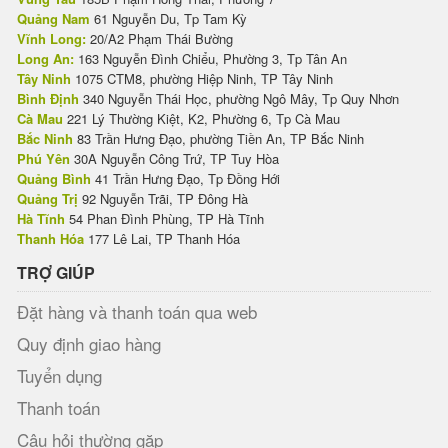
Quảng Nam
61 Nguyễn Du, Tp Tam Kỳ
Vĩnh Long:
20/A2 Phạm Thái Bường
Long An:
163 Nguyễn Đình Chiểu, Phường 3, Tp Tân An
Tây Ninh
1075 CTM8, phường Hiệp Ninh, TP Tây Ninh
Bình Định
340 Nguyễn Thái Học, phường Ngô Mây, Tp Quy Nhơn
Cà Mau
221 Lý Thường Kiệt, K2, Phường 6, Tp Cà Mau
Bắc Ninh
83 Trần Hưng Đạo, phường Tiền An, TP Bắc Ninh
Phú Yên
30A Nguyễn Công Trứ, TP Tuy Hòa
Quảng Bình
41 Trần Hưng Đạo, Tp Đồng Hới
Quảng Trị
92 Nguyễn Trãi, TP Đông Hà
Hà Tĩnh
54 Phan Đình Phùng, TP Hà Tĩnh
Thanh Hóa
177 Lê Lai, TP Thanh Hóa
TRỢ GIÚP
Đặt hàng và thanh toán qua web
Quy định giao hàng
Tuyển dụng
Thanh toán
Câu hỏi thường gặp