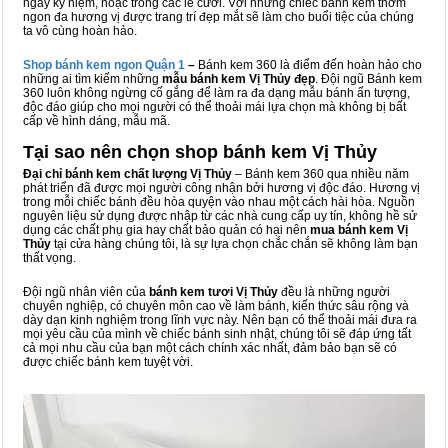
ngày kỷ niệm, hoặc trong các lễ cưới. Với những chiếc bánh kem thơm
ngon đa hương vị được trang trí đẹp mắt sẽ làm cho buổi tiệc của chúng
ta vô cùng hoàn hảo.
Shop bánh kem ngon Qu
ậ
n 1
–
Bánh kem 360 là điểm đến hoàn hảo cho
những ai tìm kiếm những
mẫu bánh kem Vị Thủy đẹp
. Đội ngũ Bánh kem
360 luôn không ngừng cố gắng để làm ra đa dạng mẫu bánh ấn tượng,
độc đáo giúp cho mọi người có thể thoải mái lựa chọn mà không bị bất
cấp về hình dáng, mẫu mã.
Tại sao nên chọn shop bánh kem Vị Thủy
Đại chỉ bánh kem chất lượng Vị Thủy
– Bánh kem 360 qua nhiều năm
phát triển đã được mọi người công nhận bởi hương vị độc đáo. Hương vị
trong mỗi chiếc bánh đều hòa quyện vào nhau một cách hài hòa. Nguồn
nguyên liệu sử dụng được nhập từ các nhà cung cấp uy tín, không hề sử
dụng các chất phụ gia hay chất bảo quản có hại nên
mua bánh kem Vị
Thủy
tại cửa hàng chúng tôi, là sự lựa chọn chắc chắn sẽ không làm bạn
thất vọng.
Đội ngũ nhân viên của
bánh kem tươi Vị Thủy
đều là những người
chuyên nghiệp, có chuyên môn cao về làm bánh, kiến thức sâu rộng và
dày dạn kinh nghiệm trong lĩnh vực này. Nên bạn có thể thoải mái đưa ra
mọi yêu cầu của mình về chiếc bánh sinh nhật, chúng tôi sẽ đáp ứng tất
cả mọi nhu cầu của bạn một cách chính xác nhất, đảm bảo bạn sẽ có
được chiếc bánh kem tuyệt vời.