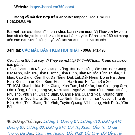
-
Website:
https://banhkem360.com/
-
Mạng xã hội tích hợp trên website:
fanpage Hoa Tươi 360 –
Hoatuoi360.vn
Bài viết trên giới thiệu đến bạn
shop bánh kem ngon Vị Thủy
với hy vọng
bạn sẽ có được cho mình địa chỉ mua bánh uy tín. Bánh kem 360 sẽ mang
đến cho bạn sự hài lòng tuyệt đối khi sử dụng dịch vụ tại đây.
Xem tại:
CÁC MẪU BÁNH KEM HOT NHẤT
- 0966 341 493
Cửa hàng Giỏ trái cây Vị Thủy có mặt tại 64 Tỉnh/Thành Trong cả nước
bao gồm:
Hồ Chí Minh, Hà Nội, An Giang, Vũng Tàu, Bạc Liêu, Bắc Kạn, Bắc Giang,
Bắc Ninh, Bến Tre, Bình Dương, Bình Định, Bình Phước, Bình Thuận, Cà
Mau, Cao Bằng, Cần Thơ, Đà Nẵng, Đắk Lắk,Đắk Nông, Đồng Nai, Biên
Hòa, Đồng Tháp, Điện Biên, Gia Lai, Hà Giang, Hà Nam,Sài Gòn,
TPHCM, Khánh Hòa, Kiên Giang, Kon Tum, Lai Châu, Lào Cai, Lạng Sơn,
Lâm Đồng, Đà Lạt, Long An, Nam Định, Nghệ An, Ninh Bình, Ninh Thuận,
Phú Thọ, Phú Yên, Quảng Bình, Quảng Nam, Quảng Ngãi, Quảng Ninh,
Quảng Trị, Sóc Trăng, Sơn La, Tây Ninh, Thái Bình, Thái Nguyên, Thanh
Hóa, Huế, Tiền Giang, Trà Vinh, Tuyên Quang, Vĩnh Long, Vĩnh Phúc, Yên
Bái...
Đường/Phố tags:
Đường 1
,
Đường 21
,
Đường 416
,
Đường 418
,
Đường 87
,
Đường 88
,
Đường 916
,
Bùi Thị Xuân
,
Cầu Trì
,
Chùa
Thông
,
Đá Bạc
,
Đinh Tiên Hoàng
,
Đốc Ngữ
,
Đồi Chè
,
Đồi Dền
,
Hồ