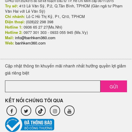
GPKD 0313524315 do Sở kế hoạch Đầu tư TP. Hồ Chí Minh cấp 06/11/2015
Trụ sở:
413 Lê Văn Sỹ, P.2, Q.Tân Bình, TPHCM (Gần ngã tư Phạm
Văn Hai với Lê Văn Sỹ)
Chi nhánh:
Lô C Hồ Thị Kỷ, P1, Q10, TPHCM
Điện thoại:
(028)22 298 398
Hotline 1:
0936 65 27 27(Ms.Nhi)
Hotline 2:
0977 301 303 - 0933 055 945 (Ms.Vy)
Mail:
info@banhkem360.com
Web:
banhkem360.com
Cập nhật thông tin khuyến mãi nhanh nhất hưởng quyền lợi giảm
giá riêng biệt
GỬI
KẾT NỐI CHÚNG TÔI QUA