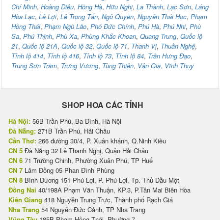
Chí Minh
,
Hoàng Diệu
,
Hồng Hà
,
Hữu Nghị
,
La Thành
,
Lạc Sơn
,
Láng
Hòa Lạc
,
Lê Lợi
,
Lê Trọng Tấn
,
Ngô Quyền
,
Nguyễn Thái Học
,
Phạm
Hồng Thái
,
Phạm Ngũ Lão
,
Phó Đức Chính
,
Phú Hà
,
Phú Nhi
,
Phù
Sa
,
Phú Thịnh
,
Phù Xa
,
Phùng Khắc Khoan
,
Quang Trung
,
Quốc lộ
21
,
Quốc lộ 21A
,
Quốc lộ 32
,
Quốc lộ 71
,
Thanh Vị
,
Thuần Nghệ
,
Tỉnh lộ 414
,
Tỉnh lộ 416
,
Tỉnh lộ 73
,
Tỉnh lộ 84
,
Trần Hưng Đạo
,
Trung Sơn Trầm
,
Trưng Vương
,
Tùng Thiện
,
Vân Gia
,
Vĩnh Thụy
SHOP HOA CÁC TỈNH
Hà Nội:
56B Trần Phú, Ba Đình, Hà Nội
Đà Nẵng:
271B Trần Phú, Hải Châu
Cần Thơ:
266 đường 30/4, P. Xuân khánh, Q.Ninh Kiều
CN 5
Đà Nẵng 32 Lê Thanh Nghị, Quận Hải Châu
CN 6
71 Trường Chinh, Phường Xuân Phú, TP Huế
CN 7
Lâm Đồng 05 Phan Đình Phùng
CN 8
Bình Dương 151 Phú Lợi, P. Phú Lợi, Tp. Thủ Dầu Một
Đồng Nai
40/198A Phạm Văn Thuận, KP.3, P.Tân Mai Biên Hòa
Kiên Giang
418 Nguyễn Trung Trực, Thành phố Rạch Giá
Nha Trang
54 Nguyễn Đức Cảnh, TP Nha Trang
Vũng Tàu
185B Phạm Hồng Thái, Phường 7