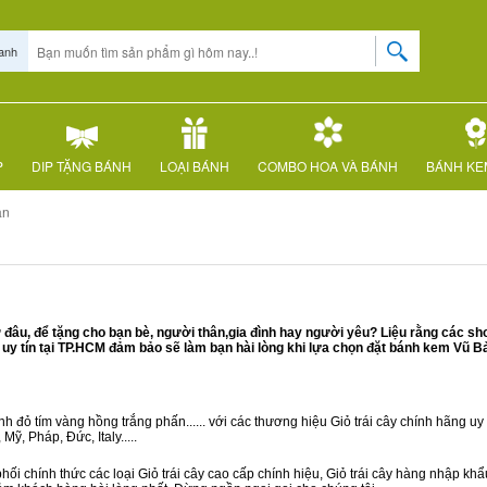
anh
P
DIP TẶNG BÁNH
LOẠI BÁNH
COMBO HOA VÀ BÁNH
BÁNH KE
ản
âu, để tặng cho bạn bè, người thân,gia đình hay người yêu? Liệu rằng các sh
y tín tại TP.HCM đảm bảo sẽ làm bạn hài lòng khi lựa chọn đặt bánh kem Vũ Bả
 đỏ tím vàng hồng trắng phấn...... với các thương hiệu Giỏ trái cây chính hãng uy t
ỹ, Pháp, Đức, Italy.....
ối chính thức các loại Giỏ trái cây cao cấp chính hiệu, Giỏ trái cây hàng nhập kh