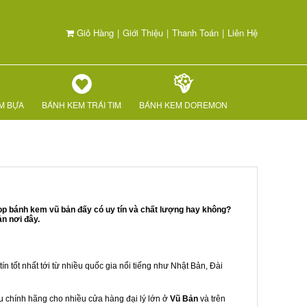
Giỏ Hàng
|
Giới Thiệu
|
Thanh Toán
|
Liên Hệ
M BỰA
BÁNH KEM TRÁI TIM
BÁNH KEM DOREMON
op bánh kem vũ bản đấy có uy tín và chất lượng hay không?
n nơi đây.
ín tốt nhất tới từ nhiều quốc gia nổi tiếng như Nhật Bản, Đài
ẩu chính hãng cho nhiều cửa hàng đại lý lớn ở
Vũ Bản
và trên