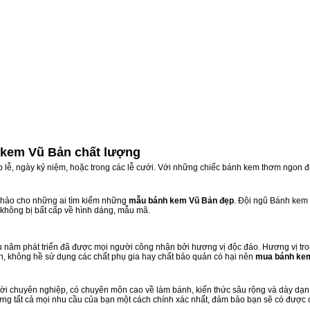
 kem Vũ Bản chất lượng
ịp lễ, ngày kỷ niệm, hoặc trong các lễ cưới. Với những chiếc bánh kem thơm ngon đ
hảo cho những ai tìm kiếm những
mẫu bánh kem Vũ Bản đẹp
. Đội ngũ Bánh kem
 không bị bất cấp về hình dáng, mẫu mã.
năm phát triển đã được mọi người công nhận bởi hương vị độc đáo. Hương vị tro
n, không hề sử dụng các chất phụ gia hay chất bảo quản có hại nên
mua bánh ke
i chuyên nghiệp, có chuyên môn cao về làm bánh, kiến thức sâu rộng và dày dạn k
ứng tất cả mọi nhu cầu của bạn một cách chính xác nhất, đảm bảo bạn sẽ có được 