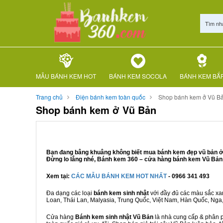
Tìm nh
MẪU BÁNH KEM HOT
BÁNH KEM SOCOLA
BÁNH KEM BẮ
Trang chủ
Điện bánh kem toàn quốc
Shop bánh kem ở Vũ B
Shop bánh kem ở Vũ Bản
Bạn đang bâng khuâng không biết mua bánh kem đẹp vũ bản ở đ
Đừng lo lắng nhé, Bánh kem 360 – cửa hàng bánh kem Vũ Bản u
Xem tại:
CÁC MẪU BÁNH KEM HOT NHẤT
- 0966 341 493
Đa dạng các loại
bánh kem sinh nhật
với đầy đủ các màu sắc xanh
Loan, Thái Lan, Malyasia, Trung Quốc, Việt Nam, Hàn Quốc, Nga, M
Cửa hàng
Bánh kem sinh nhật Vũ Bản
là nhà cung cấp & phân ph