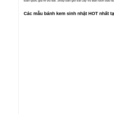
toàn quốc giá rẻ ưu đãi. Shop bán giỏ trái cây Vũ Bản luôn bảo 
Các mẫu bánh kem sinh nhật HOT nhất t