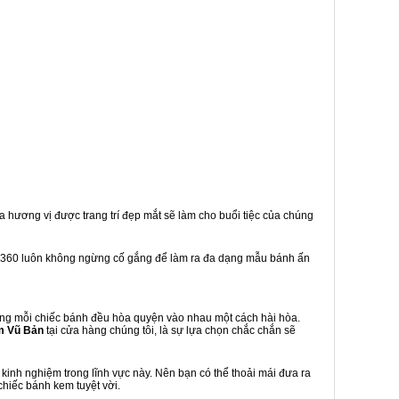
a hương vị được trang trí đẹp mắt sẽ làm cho buổi tiệc của chúng
 360 luôn không ngừng cố gắng để làm ra đa dạng mẫu bánh ấn
ng mỗi chiếc bánh đều hòa quyện vào nhau một cách hài hòa.
m Vũ Bản
tại cửa hàng chúng tôi, là sự lựa chọn chắc chắn sẽ
inh nghiệm trong lĩnh vực này. Nên bạn có thể thoải mái đưa ra
chiếc bánh kem tuyệt vời.