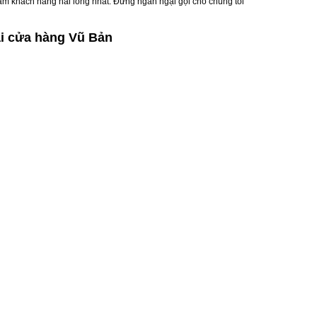
đảm khách hàng hài lòng nhất. Đừng ngần ngại gọi cho chúng tôi
ại cửa hàng Vũ Bản