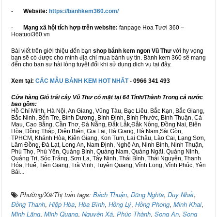
-
Website:
https://banhkem360.com/
-
Mạng xã hội tích hợp trên website:
fanpage Hoa Tươi 360 –
Hoatuoi360.vn
Bài viết trên giới thiệu đến bạn
shop bánh kem ngon Vũ Thư
với hy vọng
bạn sẽ có được cho mình địa chỉ mua bánh uy tín. Bánh kem 360 sẽ mang
đến cho bạn sự hài lòng tuyệt đối khi sử dụng dịch vụ tại đây.
Xem tại:
CÁC MẪU BÁNH KEM HOT NHẤT
- 0966 341 493
Cửa hàng Giỏ trái cây Vũ Thư có mặt tại 64 Tỉnh/Thành Trong cả nước
bao gồm:
Hồ Chí Minh, Hà Nội, An Giang, Vũng Tàu, Bạc Liêu, Bắc Kạn, Bắc Giang,
Bắc Ninh, Bến Tre, Bình Dương, Bình Định, Bình Phước, Bình Thuận, Cà
Mau, Cao Bằng, Cần Thơ, Đà Nẵng, Đắk Lắk,Đắk Nông, Đồng Nai, Biên
Hòa, Đồng Tháp, Điện Biên, Gia Lai, Hà Giang, Hà Nam,Sài Gòn,
TPHCM, Khánh Hòa, Kiên Giang, Kon Tum, Lai Châu, Lào Cai, Lạng Sơn,
Lâm Đồng, Đà Lạt, Long An, Nam Định, Nghệ An, Ninh Bình, Ninh Thuận,
Phú Thọ, Phú Yên, Quảng Bình, Quảng Nam, Quảng Ngãi, Quảng Ninh,
Quảng Trị, Sóc Trăng, Sơn La, Tây Ninh, Thái Bình, Thái Nguyên, Thanh
Hóa, Huế, Tiền Giang, Trà Vinh, Tuyên Quang, Vĩnh Long, Vĩnh Phúc, Yên
Bái...
Phường/Xã/Thị trấn tags:
Bách Thuận
,
Dũng Nghĩa
,
Duy Nhất
,
Đồng Thanh
,
Hiệp Hòa
,
Hòa Bình
,
Hồng Lý
,
Hồng Phong
,
Minh Khai
,
Minh Lãng
,
Minh Quang
,
Nguyên Xá
,
Phúc Thành
,
Song An
,
Song