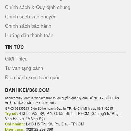
Chính sách & Quy định chung
Chính sách vận chuyển
Chính sách bảo hành
Hướng dẫn thanh toán
TIN TỨC
Giới Thiệu
Tư vấn tặng bánh
Điện bánh kem toàn quốc
BANHKEM360.COM
banhkem360.com là website trực thuộc quyền quản lý của CÔNG TY CỔ PHẦN
XUẤT NHẬP KHẨU HOA TƯƠI 360
GPKD 0313524315 do Sở kế hoạch Đầu tư TP. Hồ Chí Minh cấp 06/11/2015
Trụ sở:
413 Lê Văn Sỹ, P.2, Q.Tân Bình, TPHCM (Gần ngã tư Phạm
Văn Hai với Lê Văn Sỹ)
Chi nhánh:
Lô C Hồ Thị Kỷ, P1, Q10, TPHCM
Điện thoại:
(028)22 298 398