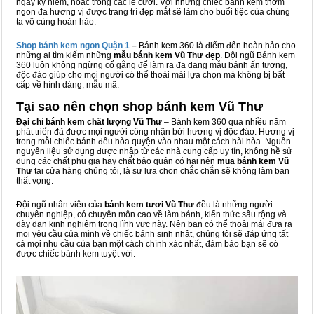
ngày kỷ niệm, hoặc trong các lễ cưới. Với những chiếc bánh kem thơm
ngon đa hương vị được trang trí đẹp mắt sẽ làm cho buổi tiệc của chúng
ta vô cùng hoàn hảo.
Shop bánh kem ngon Qu
ậ
n 1
–
Bánh kem 360 là điểm đến hoàn hảo cho
những ai tìm kiếm những
mẫu bánh kem Vũ Thư đẹp
. Đội ngũ Bánh kem
360 luôn không ngừng cố gắng để làm ra đa dạng mẫu bánh ấn tượng,
độc đáo giúp cho mọi người có thể thoải mái lựa chọn mà không bị bất
cấp về hình dáng, mẫu mã.
Tại sao nên chọn shop bánh kem Vũ Thư
Đại chỉ bánh kem chất lượng Vũ Thư
– Bánh kem 360 qua nhiều năm
phát triển đã được mọi người công nhận bởi hương vị độc đáo. Hương vị
trong mỗi chiếc bánh đều hòa quyện vào nhau một cách hài hòa. Nguồn
nguyên liệu sử dụng được nhập từ các nhà cung cấp uy tín, không hề sử
dụng các chất phụ gia hay chất bảo quản có hại nên
mua bánh kem Vũ
Thư
tại cửa hàng chúng tôi, là sự lựa chọn chắc chắn sẽ không làm bạn
thất vọng.
Đội ngũ nhân viên của
bánh kem tươi Vũ Thư
đều là những người
chuyên nghiệp, có chuyên môn cao về làm bánh, kiến thức sâu rộng và
dày dạn kinh nghiệm trong lĩnh vực này. Nên bạn có thể thoải mái đưa ra
mọi yêu cầu của mình về chiếc bánh sinh nhật, chúng tôi sẽ đáp ứng tất
cả mọi nhu cầu của bạn một cách chính xác nhất, đảm bảo bạn sẽ có
được chiếc bánh kem tuyệt vời.