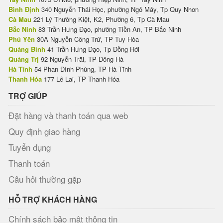
Bình Định
340 Nguyễn Thái Học, phường Ngô Mây, Tp Quy Nhơn
Cà Mau
221 Lý Thường Kiệt, K2, Phường 6, Tp Cà Mau
Bắc Ninh
83 Trần Hưng Đạo, phường Tiền An, TP Bắc Ninh
Phú Yên
30A Nguyễn Công Trứ, TP Tuy Hòa
Quảng Bình
41 Trần Hưng Đạo, Tp Đồng Hới
Quảng Trị
92 Nguyễn Trãi, TP Đông Hà
Hà Tĩnh
54 Phan Đình Phùng, TP Hà Tĩnh
Thanh Hóa
177 Lê Lai, TP Thanh Hóa
TRỢ GIÚP
Đặt hàng và thanh toán qua web
Quy định giao hàng
Tuyển dụng
Thanh toán
Câu hỏi thường gặp
HỖ TRỢ KHÁCH HÀNG
Chính sách bảo mật thông tin