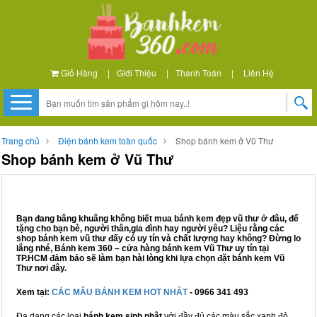
Giỏ Hàng
|
Giới Thiệu
|
Thanh Toán
|
Liên Hệ
Trang chủ
Điện bánh kem toàn quốc
Shop bánh kem ở Vũ Thư
Shop bánh kem ở Vũ Thư
Bạn đang bâng khuâng không biết mua bánh kem đẹp vũ thư ở đâu, để
tặng cho bạn bè, người thân,gia đình hay người yêu? Liệu rằng các
shop bánh kem vũ thư đấy có uy tín và chất lượng hay không? Đừng lo
lắng nhé, Bánh kem 360 – cửa hàng bánh kem Vũ Thư uy tín tại
TP.HCM đảm bảo sẽ làm bạn hài lòng khi lựa chọn đặt bánh kem Vũ
Thư nơi đây.
Xem tại:
CÁC MẪU BÁNH KEM HOT NHẤT
- 0966 341 493
Đa dạng các loại
bánh kem sinh nhật
với đầy đủ các màu sắc xanh đỏ