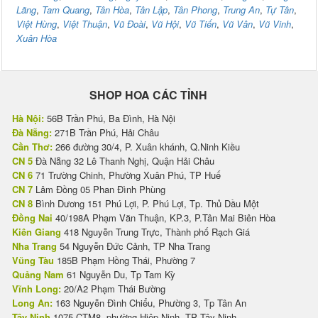
Lãng
,
Tam Quang
,
Tân Hòa
,
Tân Lập
,
Tân Phong
,
Trung An
,
Tự Tân
,
Việt Hùng
,
Việt Thuận
,
Vũ Đoài
,
Vũ Hội
,
Vũ Tiến
,
Vũ Vân
,
Vũ Vinh
,
Xuân Hòa
SHOP HOA CÁC TỈNH
Hà Nội:
56B Trần Phú, Ba Đình, Hà Nội
Đà Nẵng:
271B Trần Phú, Hải Châu
Cần Thơ:
266 đường 30/4, P. Xuân khánh, Q.Ninh Kiều
CN 5
Đà Nẵng 32 Lê Thanh Nghị, Quận Hải Châu
CN 6
71 Trường Chinh, Phường Xuân Phú, TP Huế
CN 7
Lâm Đồng 05 Phan Đình Phùng
CN 8
Bình Dương 151 Phú Lợi, P. Phú Lợi, Tp. Thủ Dầu Một
Đồng Nai
40/198A Phạm Văn Thuận, KP.3, P.Tân Mai Biên Hòa
Kiên Giang
418 Nguyễn Trung Trực, Thành phố Rạch Giá
Nha Trang
54 Nguyễn Đức Cảnh, TP Nha Trang
Vũng Tàu
185B Phạm Hồng Thái, Phường 7
Quảng Nam
61 Nguyễn Du, Tp Tam Kỳ
Vĩnh Long:
20/A2 Phạm Thái Bường
Long An:
163 Nguyễn Đình Chiểu, Phường 3, Tp Tân An
Tây Ninh
1075 CTM8, phường Hiệp Ninh, TP Tây Ninh