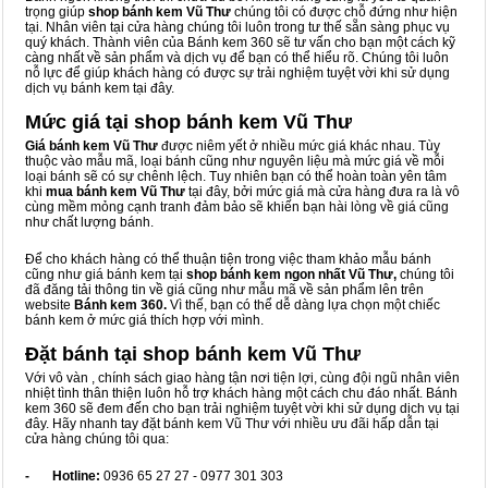
trọng giúp
shop bánh kem Vũ Thư
chúng tôi có được chỗ đứng như hiện
tại. Nhân viên tại cửa hàng chúng tôi luôn trong tư thế sẵn sàng phục vụ
quý khách. Thành viên của Bánh kem 360 sẽ tư vấn cho bạn một cách kỹ
càng nhất về sản phẩm và dịch vụ để bạn có thể hiểu rõ. Chúng tôi luôn
nỗ lực để giúp khách hàng có được sự trải nghiệm tuyệt vời khi sử dụng
dịch vụ bánh kem tại đây.
Mức giá tại shop bánh kem Vũ Thư
Giá bánh kem Vũ Thư
được niêm yết ở nhiều mức giá khác nhau. Tùy
thuộc vào mẫu mã, loại bánh cũng như nguyên liệu mà mức giá về mỗi
loại bánh sẽ có sự chênh lệch. Tuy nhiên bạn có thể hoàn toàn yên tâm
khi
mua bánh kem Vũ Thư
tại đây, bởi mức giá mà cửa hàng đưa ra là vô
cùng mềm mỏng cạnh tranh đảm bảo sẽ khiến bạn hài lòng về giá cũng
như chất lượng bánh.
Để cho khách hàng có thể thuận tiện trong việc tham khảo mẫu bánh
cũng như giá bánh kem tại
shop bánh kem ngon nhất Vũ Thư,
chúng tôi
đã đăng tải thông tin về giá cũng như mẫu mã về sản phẩm lên trên
website
Bánh kem 360.
Vì thế, bạn có thể dễ dàng lựa chọn một chiếc
bánh kem ở mức giá thích hợp với mình.
Đặt bánh tại shop bánh kem Vũ Thư
Với vô vàn
, chính sách giao hàng tận nơi tiện lợi, cùng đội ngũ nhân viên
nhiệt tình thân thiện luôn hỗ trợ khách hàng một cách chu đáo nhất. Bánh
kem 360 sẽ đem đến cho bạn trải nghiệm tuyệt vời khi sử dụng dịch vụ tại
đây. Hãy nhanh tay đặt bánh kem Vũ Thư với nhiều ưu đãi hấp dẫn tại
cửa hàng chúng tôi qua:
- Hotline:
0936 65 27 27 - 0977 301 303