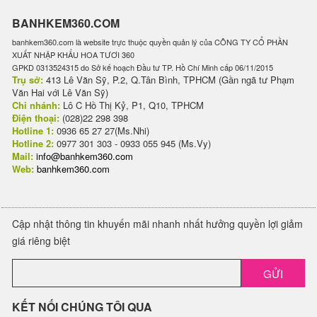
BANHKEM360.COM
banhkem360.com là website trực thuộc quyền quản lý của CÔNG TY CỔ PHẦN
XUẤT NHẬP KHẨU HOA TƯƠI 360
GPKD 0313524315 do Sở kế hoạch Đầu tư TP. Hồ Chí Minh cấp 06/11/2015
Trụ sở:
413 Lê Văn Sỹ, P.2, Q.Tân Bình, TPHCM (Gần ngã tư Phạm
Văn Hai với Lê Văn Sỹ)
Chi nhánh:
Lô C Hồ Thị Kỷ, P1, Q10, TPHCM
Điện thoại:
(028)22 298 398
Hotline 1:
0936 65 27 27(Ms.Nhi)
Hotline 2:
0977 301 303 - 0933 055 945 (Ms.Vy)
Mail:
info@banhkem360.com
Web:
banhkem360.com
Cập nhật thông tin khuyến mãi nhanh nhất hưởng quyền lợi giảm
giá riêng biệt
GỬI
KẾT NỐI CHÚNG TÔI QUA