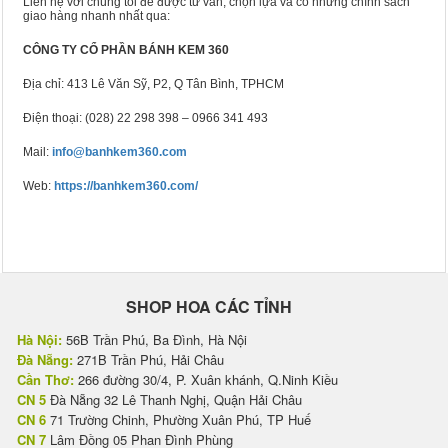
Liên hệ với chúng tôi để được tư vấn, chọn lựa và có những chính sách
giao hàng nhanh nhất qua:
CÔNG TY CỔ PHẦN BÁNH KEM 360
Địa chỉ: 413 Lê Văn Sỹ, P2, Q Tân Bình, TPHCM
Điện thoại: (028) 22 298 398 – 0966 341 493
Mail:
info@banhkem360.com
Web:
https://banhkem360.com/
SHOP HOA CÁC TỈNH
Hà Nội:
56B Trần Phú, Ba Đình, Hà Nội
Đà Nẵng:
271B Trần Phú, Hải Châu
Cần Thơ:
266 đường 30/4, P. Xuân khánh, Q.Ninh Kiều
CN 5
Đà Nẵng 32 Lê Thanh Nghị, Quận Hải Châu
CN 6
71 Trường Chinh, Phường Xuân Phú, TP Huế
CN 7
Lâm Đồng 05 Phan Đình Phùng