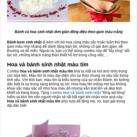
Bánh và hoa sinh nhật đơn giản đồng điệu theo gam màu trắng
Bánh kem sinh nhật
đi kèm với bó hoa cùng màu sắc hoặc tuân thủ theo
gam màu nhẹ nhàng để dành tặng bạn bè, những cô gái đơn giản, dễ
thương và dễ mến. Ngoài ra, bạn có thể dùng combo này để "lấy lòng" đối
tác nữ, những khách hàng thân thiết hỗ trợ trong công việc, ...
Hoa và bánh sinh nhật màu tím
Combo
hoa và bánh sinh nhật màu tím
khá lạ mắt và hút ánh nhìn trong
các bữa tiệc. Màu tím là màu đại diện cho sự thủy chung và sâu sắc trong
tình yêu. Với tình bạn, màu tím là biểu tượng của sự chân thành, tin tưởng,
đặc biệt là sự trong sáng không vụ lợi. Hoa màu tím mộng mơ tuy không
khoe sắc màu sặc sỡ như hoa màu đỏ nhưng vẫn toát lên vẻ đẹp tinh
khiết và trang trọng. Tặng
combo hoa và bánh sinh nhật
"tông xẹt tông"
hiếm và khó tìm nên người nhận sẽ rất bất ngờ khi nhận món quà này.
Hoa và bánh sinh nhật màu tím
phù hợp để tặng mẹ, vợ, bạn gái trong
dịp đặc biệt.