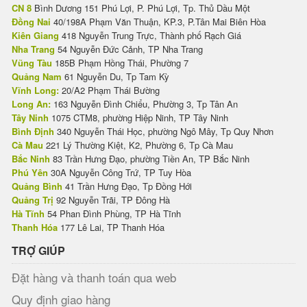
CN 8
Bình Dương 151 Phú Lợi, P. Phú Lợi, Tp. Thủ Dầu Một
Đồng Nai
40/198A Phạm Văn Thuận, KP.3, P.Tân Mai Biên Hòa
Kiên Giang
418 Nguyễn Trung Trực, Thành phố Rạch Giá
Nha Trang
54 Nguyễn Đức Cảnh, TP Nha Trang
Vũng Tàu
185B Phạm Hồng Thái, Phường 7
Quảng Nam
61 Nguyễn Du, Tp Tam Kỳ
Vĩnh Long:
20/A2 Phạm Thái Bường
Long An:
163 Nguyễn Đình Chiểu, Phường 3, Tp Tân An
Tây Ninh
1075 CTM8, phường Hiệp Ninh, TP Tây Ninh
Bình Định
340 Nguyễn Thái Học, phường Ngô Mây, Tp Quy Nhơn
Cà Mau
221 Lý Thường Kiệt, K2, Phường 6, Tp Cà Mau
Bắc Ninh
83 Trần Hưng Đạo, phường Tiền An, TP Bắc Ninh
Phú Yên
30A Nguyễn Công Trứ, TP Tuy Hòa
Quảng Bình
41 Trần Hưng Đạo, Tp Đồng Hới
Quảng Trị
92 Nguyễn Trãi, TP Đông Hà
Hà Tĩnh
54 Phan Đình Phùng, TP Hà Tĩnh
Thanh Hóa
177 Lê Lai, TP Thanh Hóa
TRỢ GIÚP
Đặt hàng và thanh toán qua web
Quy định giao hàng