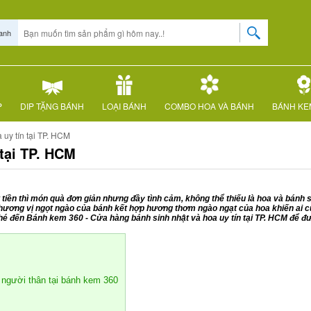
anh
P
DIP TẶNG BÁNH
LOẠI BÁNH
COMBO HOA VÀ BÁNH
BÁNH KE
uy tín tại TP. HCM
 tại TP. HCM
tiền thì món quà đơn giản nhưng đầy tình cảm, không thể thiếu là hoa và bánh 
 hương vị ngọt ngào của bánh kết hợp hương thơm ngào ngạt của hoa khiến ai 
 ghé đến Bánh kem 360 - Cửa hàng bánh sinh nhật và hoa uy tín tại TP. HCM để
 người thân tại bánh kem 360