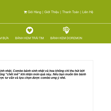
Giỏ Hàng
|
Giới Thiệu
|
Thanh Toán
|
Liên Hệ
M BỰA
BÁNH KEM TRÁI TIM
BÁNH KEM DOREMON
sinh nhật. Combo bánh sinh nhật và hoa không chỉ thu hút bởi
cũng "chết mê" khi nhận món quà này. Nếu bạn muốn tìm bánh
 được tư vấn và lựa chọn được combo ưng ý nhé.