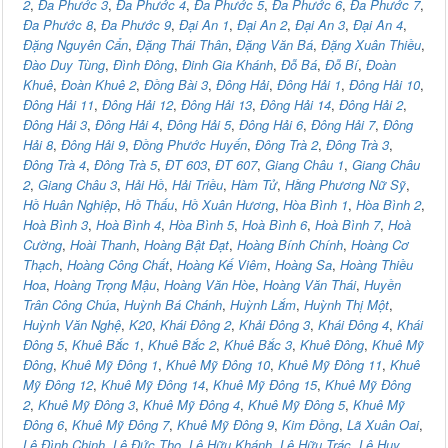
2
,
Đa Phước 3
,
Đa Phước 4
,
Đa Phước 5
,
Đa Phước 6
,
Đa Phước 7
,
Đa Phước 8
,
Đa Phước 9
,
Đại An 1
,
Đại An 2
,
Đại An 3
,
Đại An 4
,
Đặng Nguyên Cẩn
,
Đặng Thái Thân
,
Đặng Văn Bá
,
Đặng Xuân Thiều
,
Đào Duy Tùng
,
Đình Đông
,
Đinh Gia Khánh
,
Đỗ Bá
,
Đỗ Bí
,
Đoàn
Khuê
,
Đoàn Khuê 2
,
Đồng Bài 3
,
Đông Hải
,
Đông Hải 1
,
Đông Hải 10
,
Đông Hải 11
,
Đông Hải 12
,
Đông Hải 13
,
Đông Hải 14
,
Đông Hải 2
,
Đông Hải 3
,
Đông Hải 4
,
Đông Hải 5
,
Đông Hải 6
,
Đông Hải 7
,
Đông
Hải 8
,
Đông Hải 9
,
Đồng Phước Huyến
,
Đông Trà 2
,
Đông Trà 3
,
Đông Trà 4
,
Đông Trà 5
,
ĐT 603
,
ĐT 607
,
Giang Châu 1
,
Giang Châu
2
,
Giang Châu 3
,
Hải Hồ
,
Hải Triều
,
Hàm Tử
,
Hằng Phương Nữ Sỹ
,
Hồ Huân Nghiệp
,
Hồ Thấu
,
Hồ Xuân Hương
,
Hòa Bình 1
,
Hòa Bình 2
,
Hoà Bình 3
,
Hoà Bình 4
,
Hòa Bình 5
,
Hoà Bình 6
,
Hoà Bình 7
,
Hoà
Cường
,
Hoài Thanh
,
Hoàng Bật Đạt
,
Hoàng Bính Chính
,
Hoàng Cơ
Thạch
,
Hoàng Công Chất
,
Hoàng Kế Viêm
,
Hoàng Sa
,
Hoàng Thiều
Hoa
,
Hoàng Trọng Mậu
,
Hoàng Văn Hòe
,
Hoàng Văn Thái
,
Huyền
Trân Công Chúa
,
Huỳnh Bá Chánh
,
Huỳnh Lắm
,
Huỳnh Thị Một
,
Huỳnh Văn Nghệ
,
K20
,
Khái Đông 2
,
Khải Đông 3
,
Khái Đông 4
,
Khái
Đông 5
,
Khuê Bắc 1
,
Khuê Bắc 2
,
Khuê Bắc 3
,
Khuê Đông
,
Khuê Mỹ
Đông
,
Khuê Mỹ Đông 1
,
Khuê Mỹ Đông 10
,
Khuê Mỹ Đông 11
,
Khuê
Mỹ Đông 12
,
Khuê Mỹ Đông 14
,
Khuê Mỹ Đông 15
,
Khuê Mỹ Đông
2
,
Khuê Mỹ Đông 3
,
Khuê Mỹ Đông 4
,
Khuê Mỹ Đông 5
,
Khuê Mỹ
Đông 6
,
Khuê Mỹ Đông 7
,
Khuê Mỹ Đông 9
,
Kim Đồng
,
Lã Xuân Oai
,
Lê Đình Chinh
,
Lê Đức Thọ
,
Lê Hữu Khánh
,
Lê Hữu Trác
,
Lê Huy