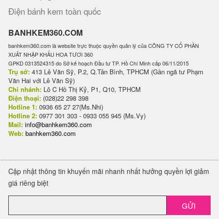
Điện bánh kem toàn quốc
BANHKEM360.COM
banhkem360.com là website trực thuộc quyền quản lý của CÔNG TY CỔ PHẦN
XUẤT NHẬP KHẨU HOA TƯƠI 360
GPKD 0313524315 do Sở kế hoạch Đầu tư TP. Hồ Chí Minh cấp 06/11/2015
Trụ sở:
413 Lê Văn Sỹ, P.2, Q.Tân Bình, TPHCM (Gần ngã tư Phạm
Văn Hai với Lê Văn Sỹ)
Chi nhánh:
Lô C Hồ Thị Kỷ, P1, Q10, TPHCM
Điện thoại:
(028)22 298 398
Hotline 1:
0936 65 27 27(Ms.Nhi)
Hotline 2:
0977 301 303 - 0933 055 945 (Ms.Vy)
Mail:
info@banhkem360.com
Web:
banhkem360.com
Cập nhật thông tin khuyến mãi nhanh nhất hưởng quyền lợi giảm
giá riêng biệt
GỬI