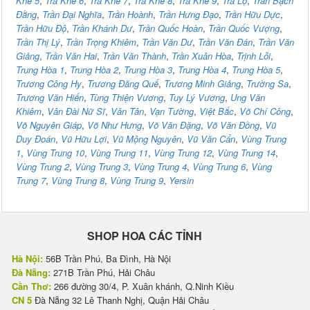
Khê 5
,
Trà Khê 6
,
Trà Khê 7
,
Trà Khê 8
,
Trà Khê 9
,
Trà Lộ
,
Trần Bạch
Đằng
,
Trần Đại Nghĩa
,
Trần Hoành
,
Trần Hưng Đạo
,
Trần Hữu Dực
,
Trần Hữu Độ
,
Trần Khánh Dư
,
Trần Quốc Hoàn
,
Trần Quốc Vượng
,
Trần Thị Lý
,
Trần Trọng Khiêm
,
Trần Văn Dư
,
Trần Văn Đán
,
Trần Văn
Giảng
,
Trần Văn Hai
,
Trần Văn Thành
,
Trần Xuân Hòa
,
Trịnh Lỗi
,
Trung Hòa 1
,
Trung Hòa 2
,
Trung Hòa 3
,
Trung Hòa 4
,
Trung Hòa 5
,
Trương Công Hy
,
Trương Đăng Quế
,
Trương Minh Giảng
,
Trường Sa
,
Trương Văn Hiến
,
Tùng Thiện Vương
,
Tuy Lý Vương
,
Ung Văn
Khiêm
,
Vân Đài Nữ Sĩ
,
Văn Tân
,
Vạn Tường
,
Việt Bắc
,
Võ Chí Công
,
Võ Nguyên Giáp
,
Võ Như Hưng
,
Võ Văn Đặng
,
Võ Văn Đồng
,
Vũ
Duy Đoán
,
Vũ Hữu Lợi
,
Vũ Mộng Nguyên
,
Vũ Văn Cẩn
,
Vùng Trung
1
,
Vùng Trung 10
,
Vùng Trung 11
,
Vùng Trung 12
,
Vùng Trung 14
,
Vùng Trung 2
,
Vùng Trung 3
,
Vùng Trung 4
,
Vùng Trung 6
,
Vùng
Trung 7
,
Vùng Trung 8
,
Vùng Trung 9
,
Yersin
SHOP HOA CÁC TỈNH
Hà Nội:
56B Trần Phú, Ba Đình, Hà Nội
Đà Nẵng:
271B Trần Phú, Hải Châu
Cần Thơ:
266 đường 30/4, P. Xuân khánh, Q.Ninh Kiều
CN 5
Đà Nẵng 32 Lê Thanh Nghị, Quận Hải Châu