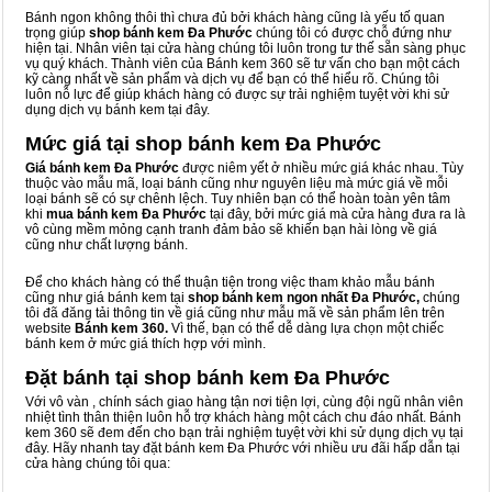
Bánh ngon không thôi thì chưa đủ bởi khách hàng cũng là yếu tố quan
trọng giúp
shop bánh kem Đa Phước
chúng tôi có được chỗ đứng như
hiện tại. Nhân viên tại cửa hàng chúng tôi luôn trong tư thế sẵn sàng phục
vụ quý khách. Thành viên của Bánh kem 360 sẽ tư vấn cho bạn một cách
kỹ càng nhất về sản phẩm và dịch vụ để bạn có thể hiểu rõ. Chúng tôi
luôn nỗ lực để giúp khách hàng có được sự trải nghiệm tuyệt vời khi sử
dụng dịch vụ bánh kem tại đây.
Mức giá tại shop bánh kem Đa Phước
Giá bánh kem Đa Phước
được niêm yết ở nhiều mức giá khác nhau. Tùy
thuộc vào mẫu mã, loại bánh cũng như nguyên liệu mà mức giá về mỗi
loại bánh sẽ có sự chênh lệch. Tuy nhiên bạn có thể hoàn toàn yên tâm
khi
mua bánh kem Đa Phước
tại đây, bởi mức giá mà cửa hàng đưa ra là
vô cùng mềm mỏng cạnh tranh đảm bảo sẽ khiến bạn hài lòng về giá
cũng như chất lượng bánh.
Để cho khách hàng có thể thuận tiện trong việc tham khảo mẫu bánh
cũng như giá bánh kem tại
shop bánh kem ngon nhất Đa Phước,
chúng
tôi đã đăng tải thông tin về giá cũng như mẫu mã về sản phẩm lên trên
website
Bánh kem 360.
Vì thế, bạn có thể dễ dàng lựa chọn một chiếc
bánh kem ở mức giá thích hợp với mình.
Đặt bánh tại shop bánh kem Đa Phước
Với vô vàn
, chính sách giao hàng tận nơi tiện lợi, cùng đội ngũ nhân viên
nhiệt tình thân thiện luôn hỗ trợ khách hàng một cách chu đáo nhất. Bánh
kem 360 sẽ đem đến cho bạn trải nghiệm tuyệt vời khi sử dụng dịch vụ tại
đây. Hãy nhanh tay đặt bánh kem Đa Phước với nhiều ưu đãi hấp dẫn tại
cửa hàng chúng tôi qua: