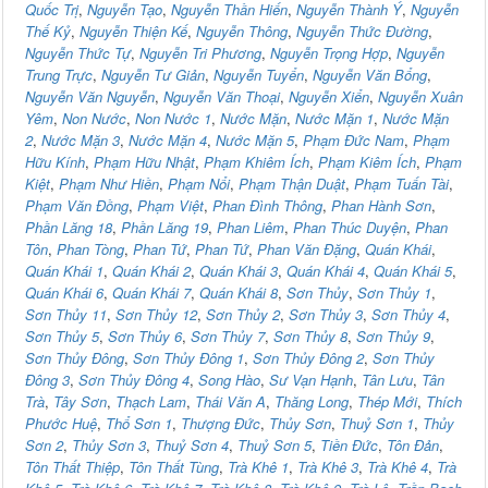
Quốc Trị
,
Nguyễn Tạo
,
Nguyễn Thần Hiến
,
Nguyễn Thành Ý
,
Nguyễn
Thế Kỷ
,
Nguyễn Thiện Kế
,
Nguyễn Thông
,
Nguyễn Thức Đường
,
Nguyễn Thức Tự
,
Nguyễn Tri Phương
,
Nguyễn Trọng Hợp
,
Nguyễn
Trung Trực
,
Nguyễn Tư Giản
,
Nguyễn Tuyển
,
Nguyễn Văn Bổng
,
Nguyễn Văn Nguyễn
,
Nguyễn Văn Thoại
,
Nguyễn Xiển
,
Nguyễn Xuân
Yêm
,
Non Nước
,
Non Nước 1
,
Nước Mặn
,
Nước Mặn 1
,
Nước Mặn
2
,
Nước Mặn 3
,
Nước Mặn 4
,
Nước Mặn 5
,
Phạm Đức Nam
,
Phạm
Hữu Kính
,
Phạm Hữu Nhật
,
Phạm Khiêm Ích
,
Phạm Kiêm Ích
,
Phạm
Kiệt
,
Phạm Như Hiền
,
Phạm Nổi
,
Phạm Thận Duật
,
Phạm Tuấn Tài
,
Phạm Văn Đồng
,
Phạm Việt
,
Phan Đình Thông
,
Phan Hành Sơn
,
Phần Lăng 18
,
Phần Lăng 19
,
Phan Liêm
,
Phan Thúc Duyện
,
Phan
Tôn
,
Phan Tòng
,
Phan Tứ
,
Phan Tứ
,
Phan Văn Đặng
,
Quán Khái
,
Quán Khái 1
,
Quán Khái 2
,
Quán Khái 3
,
Quán Khái 4
,
Quán Khái 5
,
Quán Khái 6
,
Quán Khái 7
,
Quán Khái 8
,
Sơn Thủy
,
Sơn Thủy 1
,
Sơn Thủy 11
,
Sơn Thủy 12
,
Sơn Thủy 2
,
Sơn Thủy 3
,
Sơn Thủy 4
,
Sơn Thủy 5
,
Sơn Thủy 6
,
Sơn Thủy 7
,
Sơn Thủy 8
,
Sơn Thủy 9
,
Sơn Thủy Đông
,
Sơn Thủy Đông 1
,
Sơn Thủy Đông 2
,
Sơn Thủy
Đông 3
,
Sơn Thủy Đông 4
,
Song Hào
,
Sư Vạn Hạnh
,
Tân Lưu
,
Tân
Trà
,
Tây Sơn
,
Thạch Lam
,
Thái Văn A
,
Thăng Long
,
Thép Mới
,
Thích
Phước Huệ
,
Thổ Sơn 1
,
Thượng Đức
,
Thủy Sơn
,
Thuỷ Sơn 1
,
Thủy
Sơn 2
,
Thủy Sơn 3
,
Thuỷ Sơn 4
,
Thuỷ Sơn 5
,
Tiền Đức
,
Tôn Đản
,
Tôn Thất Thiệp
,
Tôn Thất Tùng
,
Trà Khê 1
,
Trà Khê 3
,
Trà Khê 4
,
Trà