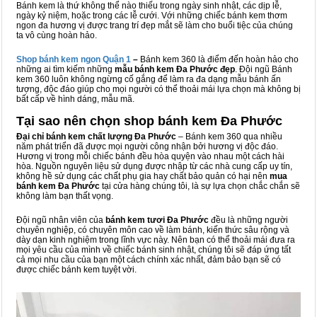
Bánh kem là thứ không thể nào thiếu trong ngày sinh nhật, các dịp lễ,
ngày kỷ niệm, hoặc trong các lễ cưới. Với những chiếc bánh kem thơm
ngon đa hương vị được trang trí đẹp mắt sẽ làm cho buổi tiệc của chúng
ta vô cùng hoàn hảo.
Shop bánh kem ngon Qu
ậ
n 1
–
Bánh kem 360 là điểm đến hoàn hảo cho
những ai tìm kiếm những
mẫu bánh kem Đa Phước đẹp
. Đội ngũ Bánh
kem 360 luôn không ngừng cố gắng để làm ra đa dạng mẫu bánh ấn
tượng, độc đáo giúp cho mọi người có thể thoải mái lựa chọn mà không bị
bất cấp về hình dáng, mẫu mã.
Tại sao nên chọn shop bánh kem Đa Phước
Đại chỉ bánh kem chất lượng Đa Phước
– Bánh kem 360 qua nhiều
năm phát triển đã được mọi người công nhận bởi hương vị độc đáo.
Hương vị trong mỗi chiếc bánh đều hòa quyện vào nhau một cách hài
hòa. Nguồn nguyên liệu sử dụng được nhập từ các nhà cung cấp uy tín,
không hề sử dụng các chất phụ gia hay chất bảo quản có hại nên
mua
bánh kem Đa Phước
tại cửa hàng chúng tôi, là sự lựa chọn chắc chắn sẽ
không làm bạn thất vọng.
Đội ngũ nhân viên của
bánh kem tươi Đa Phước
đều là những người
chuyên nghiệp, có chuyên môn cao về làm bánh, kiến thức sâu rộng và
dày dạn kinh nghiệm trong lĩnh vực này. Nên bạn có thể thoải mái đưa ra
mọi yêu cầu của mình về chiếc bánh sinh nhật, chúng tôi sẽ đáp ứng tất
cả mọi nhu cầu của bạn một cách chính xác nhất, đảm bảo bạn sẽ có
được chiếc bánh kem tuyệt vời.