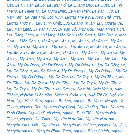
Cát
,
Lê Hy Cát
,
Lê Lộ
,
Lê Như Hổ
,
Lê Quang Đạo
,
Lê Quát
,
Lê Thị
Riêng
,
Lê Thiện Tri
,
Lê Trung Đình
,
Lê Văn Hiến
,
Lê Văn Hưu
,
Lê
Văn Tâm
,
Lê Văn Thủ
,
Lộc Ninh
,
Lương Thế Kỷ
,
Lương Thế Vinh
,
Lương Thúc Kỳ
,
Lưu Đình Chất
,
Lưu Quang Thuận
,
Lưu Quang Vũ
,
Lưu Văn Lang
,
Lý Văn Phức
,
Lý Văn Tố
,
Mạc Cửu
,
Mạc Thiên Tích
,
Mai Đăng Chơn
,
Minh Mạng
,
Mộc Sơn
,
Mộc Sơn 1
,
Mộc Sơn 2
,
Mộc
Sơn 3
,
Mộc Sơn 4
,
Mỹ An
,
Mỹ An 1
,
Mỹ An 10
,
Mỹ An 11
,
Mỹ An
12
,
Mỹ An 14
,
Mỹ An 15
,
Mỹ An 16
,
Mỹ An 17
,
Mỹ An 18
,
Mỹ An 19
,
Mỹ An 2
,
Mỹ An 20
,
Mỹ An 21
,
Mỹ An 22
,
Mỹ An 23
,
Mỹ An 24
,
Mỹ
An 25
,
Mỹ An 3
,
Mỹ An 4
,
Mỹ An 5
,
Mỹ An 6
,
Mỹ An 7
,
Mỹ An 8
,
Mỹ
An 9
,
Mỹ Đa Đông
,
Mỹ Đa Đông 1
,
Mỹ Đa Đông 10
,
Mỹ Đa Đông 12
,
Mỹ Đa Đông 3
,
Mỹ Đa Đông 4
,
Mỹ Đa Đông 5
,
Mỹ Đa Đông 6
,
Mỹ Đa
Đông 8
,
Mỹ Đa Đông 9
,
Mỹ Đa Tây
,
Mỹ Đa Tây 1
,
Mỹ Đa Tây 2
,
Mỹ
Đa Tây 3
,
Mỹ Đa Tây 4
,
Mỹ Đa Tây 5
,
Mỹ Đa Tây 6
,
Mỹ Đa Tây 7
,
Mỹ Đa Tây 8
,
Mỹ Đa Tây 9
,
Mỹ Sơn 16
,
Nam Kỳ Khởi Nghĩa
,
Nam
Thành
,
Nghiêm Xuân Yêm
,
Nghiêm Xuân Yên
,
Ngô Thì Sĩ
,
Ngô Viết
Hữu
,
Ngũ Hành Sơn
,
Nguyễn Bá Lân
,
Nguyễn Bá Ngọc
,
Nguyễn Cơ
Thạch
,
Nguyễn Dục
,
Nguyễn Duy Cung
,
Nguyễn Duy Trinh
,
Nguyễn
Đình Chiểu
,
Nguyễn Đình Hiến
,
Nguyễn Đình Trân
,
Nguyễn Đức
Thuận
,
Nguyễn Gia Thiều
,
Nguyễn Hữu Cầu
,
Nguyễn Hữu Hào
,
Nguyễn Khắc Viện
,
Nguyễn Lữ
,
Nguyễn Minh Châu
,
Nguyễn Nghiêm
,
Nguyễn Nghiễm
,
Nguyễn Phạm Tuân
,
Nguyễn Phan Chánh
,
Nguyễn