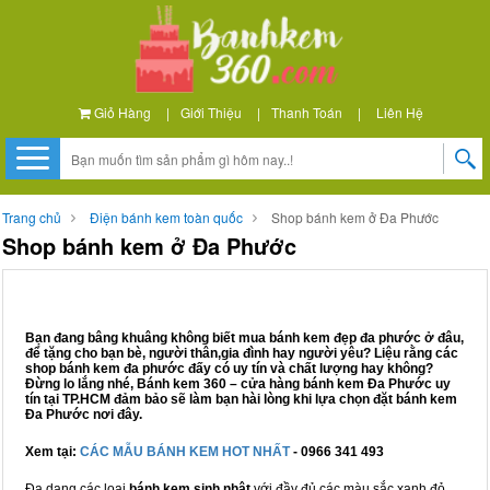
Giỏ Hàng
|
Giới Thiệu
|
Thanh Toán
|
Liên Hệ
Trang chủ
Điện bánh kem toàn quốc
Shop bánh kem ở Đa Phước
Shop bánh kem ở Đa Phước
Bạn đang bâng khuâng không biết mua bánh kem đẹp đa phước ở đâu,
để tặng cho bạn bè, người thân,gia đình hay người yêu? Liệu rằng các
shop bánh kem đa phước đấy có uy tín và chất lượng hay không?
Đừng lo lắng nhé, Bánh kem 360 – cửa hàng bánh kem Đa Phước uy
tín tại TP.HCM đảm bảo sẽ làm bạn hài lòng khi lựa chọn đặt bánh kem
Đa Phước nơi đây.
Xem tại:
CÁC MẪU BÁNH KEM HOT NHẤT
- 0966 341 493
Đa dạng các loại
bánh kem sinh nhật
với đầy đủ các màu sắc xanh đỏ