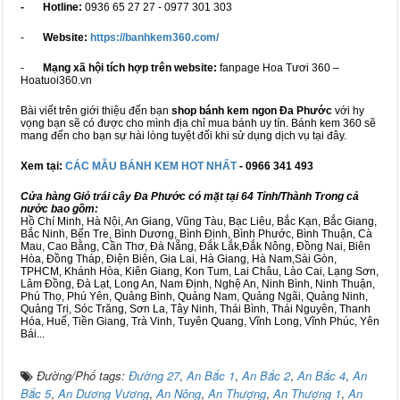
- Hotline:
0936 65 27 27 - 0977 301 303
-
Website:
https://banhkem360.com/
-
Mạng xã hội tích hợp trên website:
fanpage Hoa Tươi 360 –
Hoatuoi360.vn
Bài viết trên giới thiệu đến bạn
shop bánh kem ngon Đa Phước
với hy
vọng bạn sẽ có được cho mình địa chỉ mua bánh uy tín. Bánh kem 360 sẽ
mang đến cho bạn sự hài lòng tuyệt đối khi sử dụng dịch vụ tại đây.
Xem tại:
CÁC MẪU BÁNH KEM HOT NHẤT
- 0966 341 493
Cửa hàng Giỏ trái cây Đa Phước có mặt tại 64 Tỉnh/Thành Trong cả
nước bao gồm:
Hồ Chí Minh, Hà Nội, An Giang, Vũng Tàu, Bạc Liêu, Bắc Kạn, Bắc Giang,
Bắc Ninh, Bến Tre, Bình Dương, Bình Định, Bình Phước, Bình Thuận, Cà
Mau, Cao Bằng, Cần Thơ, Đà Nẵng, Đắk Lắk,Đắk Nông, Đồng Nai, Biên
Hòa, Đồng Tháp, Điện Biên, Gia Lai, Hà Giang, Hà Nam,Sài Gòn,
TPHCM, Khánh Hòa, Kiên Giang, Kon Tum, Lai Châu, Lào Cai, Lạng Sơn,
Lâm Đồng, Đà Lạt, Long An, Nam Định, Nghệ An, Ninh Bình, Ninh Thuận,
Phú Thọ, Phú Yên, Quảng Bình, Quảng Nam, Quảng Ngãi, Quảng Ninh,
Quảng Trị, Sóc Trăng, Sơn La, Tây Ninh, Thái Bình, Thái Nguyên, Thanh
Hóa, Huế, Tiền Giang, Trà Vinh, Tuyên Quang, Vĩnh Long, Vĩnh Phúc, Yên
Bái...
Đường/Phố tags:
Đường 27
,
An Bắc 1
,
An Bắc 2
,
An Bắc 4
,
An
Bắc 5
,
An Dương Vương
,
An Nông
,
An Thượng
,
An Thượng 1
,
An