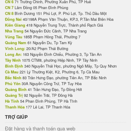
CN 6
71 Trường Chinh, Phường Xuân Phú, TP Huế
CN 7
Lâm Đồng 05 Phan Đình Phùng
CN 8
Bình Dương 151 Phú Lợi, P. Phú Lợi, Tp. Thủ Dầu Một
Đồng Nai
40/198A Phạm Văn Thuận, KP.3, P.Tân Mai Biên Hòa
Kiên Giang
418 Nguyễn Trung Trực, Thành phố Rạch Giá
Nha Trang
54 Nguyễn Đức Cảnh, TP Nha Trang
Vũng Tàu
185B Phạm Hồng Thái, Phường 7
Quảng Nam
61 Nguyễn Du, Tp Tam Kỳ
Vĩnh Long:
20/A2 Phạm Thái Bường
Long An:
163 Nguyễn Đình Chiểu, Phường 3, Tp Tân An
Tây Ninh
1075 CTM8, phường Hiệp Ninh, TP Tây Ninh
Bình Định
340 Nguyễn Thái Học, phường Ngô Mây, Tp Quy Nhơn
Cà Mau
221 Lý Thường Kiệt, K2, Phường 6, Tp Cà Mau
Bắc Ninh
83 Trần Hưng Đạo, phường Tiền An, TP Bắc Ninh
Phú Yên
30A Nguyễn Công Trứ, TP Tuy Hòa
Quảng Bình
41 Trần Hưng Đạo, Tp Đồng Hới
Quảng Trị
92 Nguyễn Trãi, TP Đông Hà
Hà Tĩnh
54 Phan Đình Phùng, TP Hà Tĩnh
Thanh Hóa
177 Lê Lai, TP Thanh Hóa
TRỢ GIÚP
Đặt hàng và thanh toán qua web