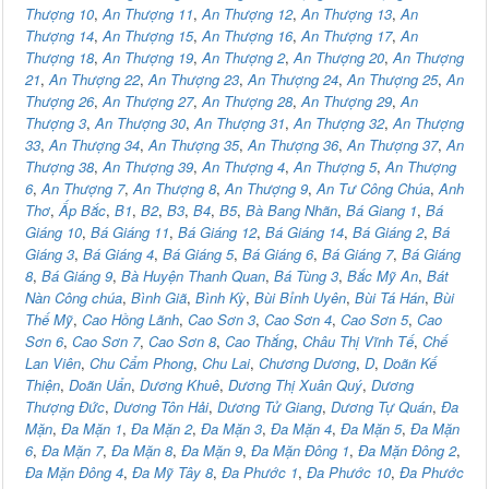
Thượng 10
,
An Thượng 11
,
An Thượng 12
,
An Thượng 13
,
An
Thượng 14
,
An Thượng 15
,
An Thượng 16
,
An Thượng 17
,
An
Thượng 18
,
An Thượng 19
,
An Thượng 2
,
An Thượng 20
,
An Thượng
21
,
An Thượng 22
,
An Thượng 23
,
An Thượng 24
,
An Thượng 25
,
An
Thượng 26
,
An Thượng 27
,
An Thượng 28
,
An Thượng 29
,
An
Thượng 3
,
An Thượng 30
,
An Thượng 31
,
An Thượng 32
,
An Thượng
33
,
An Thượng 34
,
An Thượng 35
,
An Thượng 36
,
An Thượng 37
,
An
Thượng 38
,
An Thượng 39
,
An Thượng 4
,
An Thượng 5
,
An Thượng
6
,
An Thượng 7
,
An Thượng 8
,
An Thượng 9
,
An Tư Công Chúa
,
Anh
Thơ
,
Ấp Bắc
,
B1
,
B2
,
B3
,
B4
,
B5
,
Bà Bang Nhãn
,
Bá Giang 1
,
Bá
Giáng 10
,
Bá Giáng 11
,
Bá Giáng 12
,
Bá Giáng 14
,
Bá Giáng 2
,
Bá
Giáng 3
,
Bá Giáng 4
,
Bá Giáng 5
,
Bá Giáng 6
,
Bá Giáng 7
,
Bá Giáng
8
,
Bá Giáng 9
,
Bà Huyện Thanh Quan
,
Bá Tùng 3
,
Bắc Mỹ An
,
Bát
Nàn Công chúa
,
Bình Giã
,
Bình Kỳ
,
Bùi Bỉnh Uyên
,
Bùi Tá Hán
,
Bùi
Thế Mỹ
,
Cao Hồng Lãnh
,
Cao Sơn 3
,
Cao Sơn 4
,
Cao Sơn 5
,
Cao
Sơn 6
,
Cao Sơn 7
,
Cao Sơn 8
,
Cao Thắng
,
Châu Thị Vĩnh Tế
,
Chế
Lan Viên
,
Chu Cẩm Phong
,
Chu Lai
,
Chương Dương
,
D
,
Doãn Kế
Thiện
,
Doãn Uẩn
,
Dương Khuê
,
Dương Thị Xuân Quý
,
Dương
Thượng Đức
,
Dương Tôn Hải
,
Dương Tử Giang
,
Dương Tự Quán
,
Đa
Mặn
,
Đa Mặn 1
,
Đa Mặn 2
,
Đa Mặn 3
,
Đa Mặn 4
,
Đa Mặn 5
,
Đa Mặn
6
,
Đa Mặn 7
,
Đa Mặn 8
,
Đa Mặn 9
,
Đa Mặn Đông 1
,
Đa Mặn Đông 2
,
Đa Mặn Đông 4
,
Đa Mỹ Tây 8
,
Đa Phước 1
,
Đa Phước 10
,
Đa Phước