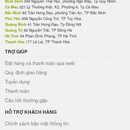
Bình Định
340 Nguyễn Thái Học, phường Ngô Mây, Tp Quy Nhơn
Cà Mau
221 Lý Thường Kiệt, K2, Phường 6, Tp Cà Mau
Bắc Ninh
83 Trần Hưng Đạo, phường Tiền An, TP Bắc Ninh
Phú Yên
30A Nguyễn Công Trứ, TP Tuy Hòa
Quảng Bình
41 Trần Hưng Đạo, Tp Đồng Hới
Quảng Trị
92 Nguyễn Trãi, TP Đông Hà
Hà Tĩnh
54 Phan Đình Phùng, TP Hà Tĩnh
Thanh Hóa
177 Lê Lai, TP Thanh Hóa
TRỢ GIÚP
Đặt hàng và thanh toán qua web
Quy định giao hàng
Tuyển dụng
Thanh toán
Câu hỏi thường gặp
HỖ TRỢ KHÁCH HÀNG
Chính sách bảo mật thông tin