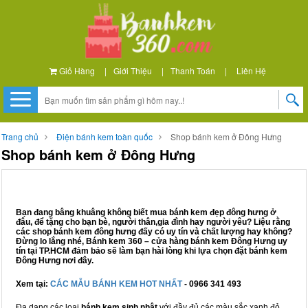
Giỏ Hàng
|
Giới Thiệu
|
Thanh Toán
|
Liên Hệ
Trang chủ
Điện bánh kem toàn quốc
Shop bánh kem ở Đông Hưng
Shop bánh kem ở Đông Hưng
Bạn đang bâng khuâng không biết mua bánh kem đẹp đông hưng ở
đâu, để tặng cho bạn bè, người thân,gia đình hay người yêu? Liệu rằng
các shop bánh kem đông hưng đấy có uy tín và chất lượng hay không?
Đừng lo lắng nhé, Bánh kem 360 – cửa hàng bánh kem Đông Hưng uy
tín tại TP.HCM đảm bảo sẽ làm bạn hài lòng khi lựa chọn đặt bánh kem
Đông Hưng nơi đây.
Xem tại:
CÁC MẪU BÁNH KEM HOT NHẤT
- 0966 341 493
Đa dạng các loại
bánh kem sinh nhật
với đầy đủ các màu sắc xanh đỏ