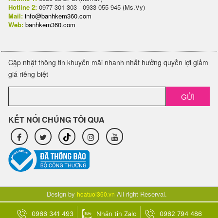
Hotline 2:
0977 301 303 - 0933 055 945 (Ms.Vy)
Mail:
info@banhkem360.com
Web:
banhkem360.com
Cập nhật thông tin khuyến mãi nhanh nhất hưởng quyền lợi giảm
giá riêng biệt
GỬI
KẾT NỐI CHÚNG TÔI QUA
Design by
All right Reserval.
hoatuoi360.vn
0966 341 493
Nhắn tin Zalo
0962 794 486