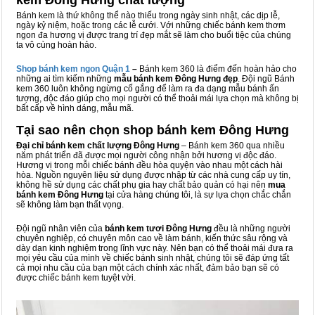
kem Đông Hưng chất lượng
Bánh kem là thứ không thể nào thiếu trong ngày sinh nhật, các dịp lễ,
ngày kỷ niệm, hoặc trong các lễ cưới. Với những chiếc bánh kem thơm
ngon đa hương vị được trang trí đẹp mắt sẽ làm cho buổi tiệc của chúng
ta vô cùng hoàn hảo.
Shop bánh kem ngon Qu
ậ
n 1
–
Bánh kem 360 là điểm đến hoàn hảo cho
những ai tìm kiếm những
mẫu bánh kem Đông Hưng đẹp
. Đội ngũ Bánh
kem 360 luôn không ngừng cố gắng để làm ra đa dạng mẫu bánh ấn
tượng, độc đáo giúp cho mọi người có thể thoải mái lựa chọn mà không bị
bất cấp về hình dáng, mẫu mã.
Tại sao nên chọn shop bánh kem Đông Hưng
Đại chỉ bánh kem chất lượng Đông Hưng
– Bánh kem 360 qua nhiều
năm phát triển đã được mọi người công nhận bởi hương vị độc đáo.
Hương vị trong mỗi chiếc bánh đều hòa quyện vào nhau một cách hài
hòa. Nguồn nguyên liệu sử dụng được nhập từ các nhà cung cấp uy tín,
không hề sử dụng các chất phụ gia hay chất bảo quản có hại nên
mua
bánh kem Đông Hưng
tại cửa hàng chúng tôi, là sự lựa chọn chắc chắn
sẽ không làm bạn thất vọng.
Đội ngũ nhân viên của
bánh kem tươi Đông Hưng
đều là những người
chuyên nghiệp, có chuyên môn cao về làm bánh, kiến thức sâu rộng và
dày dạn kinh nghiệm trong lĩnh vực này. Nên bạn có thể thoải mái đưa ra
mọi yêu cầu của mình về chiếc bánh sinh nhật, chúng tôi sẽ đáp ứng tất
cả mọi nhu cầu của bạn một cách chính xác nhất, đảm bảo bạn sẽ có
được chiếc bánh kem tuyệt vời.