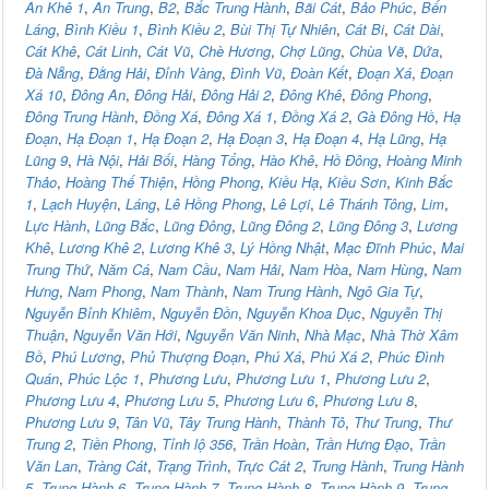
An Khê 1
,
An Trung
,
B2
,
Bắc Trung Hành
,
Bãi Cát
,
Bảo Phúc
,
Bến
Láng
,
Bình Kiều 1
,
Bình Kiều 2
,
Bùi Thị Tự Nhiên
,
Cát Bi
,
Cát Dài
,
Cát Khê
,
Cát Linh
,
Cát Vũ
,
Chè Hương
,
Chợ Lũng
,
Chùa Vẽ
,
Dứa
,
Đà Nẵng
,
Đằng Hải
,
Đỉnh Vàng
,
Đình Vũ
,
Đoàn Kết
,
Đoạn Xá
,
Đoạn
Xá 10
,
Đông An
,
Đông Hải
,
Đông Hải 2
,
Đông Khê
,
Đông Phong
,
Đông Trung Hành
,
Đồng Xá
,
Đông Xá 1
,
Đồng Xá 2
,
Gà Đông Hồ
,
Hạ
Đoạn
,
Hạ Đoạn 1
,
Hạ Đoạn 2
,
Hạ Đoạn 3
,
Hạ Đoạn 4
,
Hạ Lũng
,
Hạ
Lũng 9
,
Hà Nội
,
Hải Bối
,
Hàng Tổng
,
Hào Khê
,
Hồ Đông
,
Hoàng Minh
Thảo
,
Hoàng Thế Thiện
,
Hồng Phong
,
Kiều Hạ
,
Kiều Sơn
,
Kinh Bắc
1
,
Lạch Huyện
,
Láng
,
Lê Hồng Phong
,
Lê Lợi
,
Lê Thánh Tông
,
Lim
,
Lực Hành
,
Lũng Bắc
,
Lũng Đông
,
Lũng Đông 2
,
Lũng Đông 3
,
Lương
Khê
,
Lương Khê 2
,
Lương Khê 3
,
Lý Hồng Nhật
,
Mạc Đĩnh Phúc
,
Mai
Trung Thứ
,
Năm Cá
,
Nam Cầu
,
Nam Hải
,
Nam Hòa
,
Nam Hùng
,
Nam
Hưng
,
Nam Phong
,
Nam Thành
,
Nam Trung Hành
,
Ngô Gia Tự
,
Nguyễn Bỉnh Khiêm
,
Nguyễn Đồn
,
Nguyễn Khoa Dục
,
Nguyễn Thị
Thuận
,
Nguyễn Văn Hới
,
Nguyễn Văn Ninh
,
Nhà Mạc
,
Nhà Thờ Xâm
Bồ
,
Phú Lương
,
Phủ Thượng Đoạn
,
Phú Xá
,
Phú Xá 2
,
Phúc Đình
Quán
,
Phúc Lộc 1
,
Phương Lưu
,
Phương Lưu 1
,
Phương Lưu 2
,
Phương Lưu 4
,
Phương Lưu 5
,
Phương Lưu 6
,
Phương Lưu 8
,
Phương Lưu 9
,
Tân Vũ
,
Tây Trung Hành
,
Thành Tô
,
Thư Trung
,
Thư
Trung 2
,
Tiền Phong
,
Tỉnh lộ 356
,
Trần Hoàn
,
Trần Hưng Đạo
,
Trần
Văn Lan
,
Tràng Cát
,
Trạng Trình
,
Trực Cát 2
,
Trung Hành
,
Trung Hành
5
,
Trung Hành 6
,
Trung Hành 7
,
Trung Hành 8
,
Trung Hành 9
,
Trung