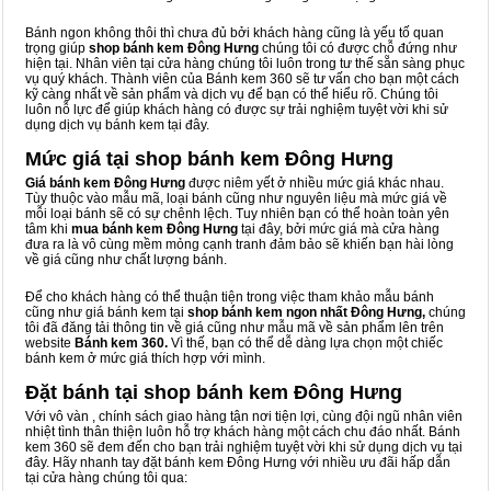
Bánh ngon không thôi thì chưa đủ bởi khách hàng cũng là yếu tố quan
trọng giúp
shop bánh kem Đông Hưng
chúng tôi có được chỗ đứng như
hiện tại. Nhân viên tại cửa hàng chúng tôi luôn trong tư thế sẵn sàng phục
vụ quý khách. Thành viên của Bánh kem 360 sẽ tư vấn cho bạn một cách
kỹ càng nhất về sản phẩm và dịch vụ để bạn có thể hiểu rõ. Chúng tôi
luôn nỗ lực để giúp khách hàng có được sự trải nghiệm tuyệt vời khi sử
dụng dịch vụ bánh kem tại đây.
Mức giá tại shop bánh kem Đông Hưng
Giá bánh kem Đông Hưng
được niêm yết ở nhiều mức giá khác nhau.
Tùy thuộc vào mẫu mã, loại bánh cũng như nguyên liệu mà mức giá về
mỗi loại bánh sẽ có sự chênh lệch. Tuy nhiên bạn có thể hoàn toàn yên
tâm khi
mua bánh kem Đông Hưng
tại đây, bởi mức giá mà cửa hàng
đưa ra là vô cùng mềm mỏng cạnh tranh đảm bảo sẽ khiến bạn hài lòng
về giá cũng như chất lượng bánh.
Để cho khách hàng có thể thuận tiện trong việc tham khảo mẫu bánh
cũng như giá bánh kem tại
shop bánh kem ngon nhất Đông Hưng,
chúng
tôi đã đăng tải thông tin về giá cũng như mẫu mã về sản phẩm lên trên
website
Bánh kem 360.
Vì thế, bạn có thể dễ dàng lựa chọn một chiếc
bánh kem ở mức giá thích hợp với mình.
Đặt bánh tại shop bánh kem Đông Hưng
Với vô vàn
, chính sách giao hàng tận nơi tiện lợi, cùng đội ngũ nhân viên
nhiệt tình thân thiện luôn hỗ trợ khách hàng một cách chu đáo nhất. Bánh
kem 360 sẽ đem đến cho bạn trải nghiệm tuyệt vời khi sử dụng dịch vụ tại
đây. Hãy nhanh tay đặt bánh kem Đông Hưng với nhiều ưu đãi hấp dẫn
tại cửa hàng chúng tôi qua: