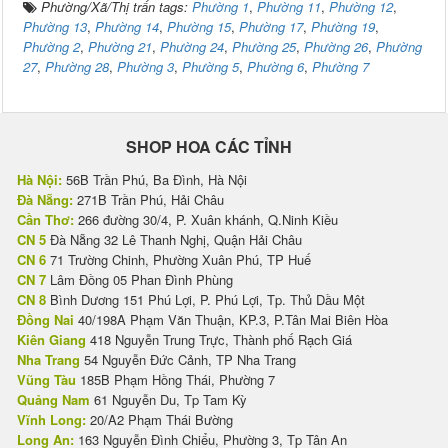
Phường/Xã/Thị trấn tags:
Phường 1
,
Phường 11
,
Phường 12
,
Phường 13
,
Phường 14
,
Phường 15
,
Phường 17
,
Phường 19
,
Phường 2
,
Phường 21
,
Phường 24
,
Phường 25
,
Phường 26
,
Phường
27
,
Phường 28
,
Phường 3
,
Phường 5
,
Phường 6
,
Phường 7
SHOP HOA CÁC TỈNH
Hà Nội:
56B Trần Phú, Ba Đình, Hà Nội
Đà Nẵng:
271B Trần Phú, Hải Châu
Cần Thơ:
266 đường 30/4, P. Xuân khánh, Q.Ninh Kiều
CN 5
Đà Nẵng 32 Lê Thanh Nghị, Quận Hải Châu
CN 6
71 Trường Chinh, Phường Xuân Phú, TP Huế
CN 7
Lâm Đồng 05 Phan Đình Phùng
CN 8
Bình Dương 151 Phú Lợi, P. Phú Lợi, Tp. Thủ Dầu Một
Đồng Nai
40/198A Phạm Văn Thuận, KP.3, P.Tân Mai Biên Hòa
Kiên Giang
418 Nguyễn Trung Trực, Thành phố Rạch Giá
Nha Trang
54 Nguyễn Đức Cảnh, TP Nha Trang
Vũng Tàu
185B Phạm Hồng Thái, Phường 7
Quảng Nam
61 Nguyễn Du, Tp Tam Kỳ
Vĩnh Long:
20/A2 Phạm Thái Bường
Long An:
163 Nguyễn Đình Chiểu, Phường 3, Tp Tân An