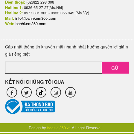
Điện thoại:
(028)22 298 398
Hotline 1:
0936 65 27 27(Ms.Nhi)
Hotline 2:
0977 301 303 - 0933 055 945 (Ms.Vy)
Mail:
info@banhkem360.com
Web:
banhkem360.com
Cập nhật thông tin khuyến mãi nhanh nhất hưởng quyền lợi giảm
giá riêng biệt
GỬI
KẾT NỐI CHÚNG TÔI QUA
Design by
All right Reserval.
hoatuoi360.vn