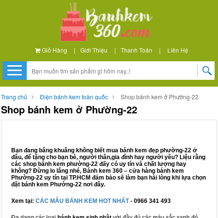
Giỏ Hàng
|
Giới Thiệu
|
Thanh Toán
|
Liên Hệ
Trang chủ
Điện bánh kem toàn quốc
Shop bánh kem ở Phường-22
Shop bánh kem ở Phường-22
Bạn đang bâng khuâng không biết mua bánh kem đẹp phường-22 ở
đâu, để tặng cho bạn bè, người thân,gia đình hay người yêu? Liệu rằng
các shop bánh kem phường-22 đấy có uy tín và chất lượng hay
không? Đừng lo lắng nhé, Bánh kem 360 – cửa hàng bánh kem
Phường-22 uy tín tại TP.HCM đảm bảo sẽ làm bạn hài lòng khi lựa chọn
đặt bánh kem Phường-22 nơi đây.
Xem tại:
CÁC MẪU BÁNH KEM HOT NHẤT
- 0966 341 493
Đa dạng các loại
bánh kem sinh nhật
với đầy đủ các màu sắc xanh đỏ