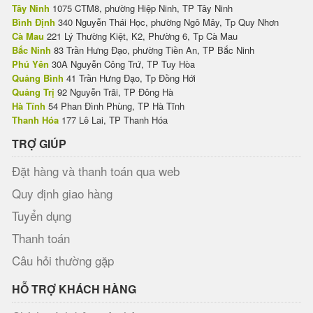
Tây Ninh
1075 CTM8, phường Hiệp Ninh, TP Tây Ninh
Bình Định
340 Nguyễn Thái Học, phường Ngô Mây, Tp Quy Nhơn
Cà Mau
221 Lý Thường Kiệt, K2, Phường 6, Tp Cà Mau
Bắc Ninh
83 Trần Hưng Đạo, phường Tiền An, TP Bắc Ninh
Phú Yên
30A Nguyễn Công Trứ, TP Tuy Hòa
Quảng Bình
41 Trần Hưng Đạo, Tp Đồng Hới
Quảng Trị
92 Nguyễn Trãi, TP Đông Hà
Hà Tĩnh
54 Phan Đình Phùng, TP Hà Tĩnh
Thanh Hóa
177 Lê Lai, TP Thanh Hóa
TRỢ GIÚP
Đặt hàng và thanh toán qua web
Quy định giao hàng
Tuyển dụng
Thanh toán
Câu hỏi thường gặp
HỖ TRỢ KHÁCH HÀNG