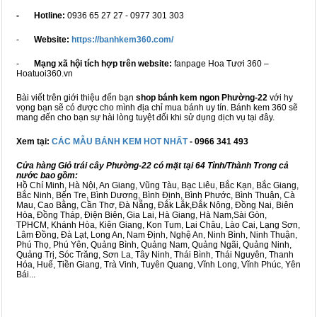
- Hotline:
0936 65 27 27 - 0977 301 303
-
Website:
https://banhkem360.com/
-
Mạng xã hội tích hợp trên website:
fanpage Hoa Tươi 360 –
Hoatuoi360.vn
Bài viết trên giới thiệu đến bạn
shop bánh kem ngon Phường-22
với hy
vọng bạn sẽ có được cho mình địa chỉ mua bánh uy tín. Bánh kem 360 sẽ
mang đến cho bạn sự hài lòng tuyệt đối khi sử dụng dịch vụ tại đây.
Xem tại:
CÁC MẪU BÁNH KEM HOT NHẤT
- 0966 341 493
Cửa hàng Giỏ trái cây Phường-22 có mặt tại 64 Tỉnh/Thành Trong cả
nước bao gồm:
Hồ Chí Minh, Hà Nội, An Giang, Vũng Tàu, Bạc Liêu, Bắc Kạn, Bắc Giang,
Bắc Ninh, Bến Tre, Bình Dương, Bình Định, Bình Phước, Bình Thuận, Cà
Mau, Cao Bằng, Cần Thơ, Đà Nẵng, Đắk Lắk,Đắk Nông, Đồng Nai, Biên
Hòa, Đồng Tháp, Điện Biên, Gia Lai, Hà Giang, Hà Nam,Sài Gòn,
TPHCM, Khánh Hòa, Kiên Giang, Kon Tum, Lai Châu, Lào Cai, Lạng Sơn,
Lâm Đồng, Đà Lạt, Long An, Nam Định, Nghệ An, Ninh Bình, Ninh Thuận,
Phú Thọ, Phú Yên, Quảng Bình, Quảng Nam, Quảng Ngãi, Quảng Ninh,
Quảng Trị, Sóc Trăng, Sơn La, Tây Ninh, Thái Bình, Thái Nguyên, Thanh
Hóa, Huế, Tiền Giang, Trà Vinh, Tuyên Quang, Vĩnh Long, Vĩnh Phúc, Yên
Bái...