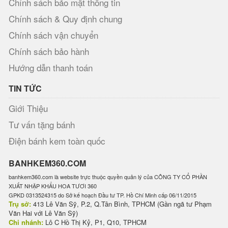
Chính sách bảo mật thông tin
Chính sách & Quy định chung
Chính sách vận chuyển
Chính sách bảo hành
Hướng dẫn thanh toán
TIN TỨC
Giới Thiệu
Tư vấn tặng bánh
Điện bánh kem toàn quốc
BANHKEM360.COM
banhkem360.com là website trực thuộc quyền quản lý của CÔNG TY CỔ PHẦN
XUẤT NHẬP KHẨU HOA TƯƠI 360
GPKD 0313524315 do Sở kế hoạch Đầu tư TP. Hồ Chí Minh cấp 06/11/2015
Trụ sở:
413 Lê Văn Sỹ, P.2, Q.Tân Bình, TPHCM (Gần ngã tư Phạm
Văn Hai với Lê Văn Sỹ)
Chi nhánh:
Lô C Hồ Thị Kỷ, P1, Q10, TPHCM