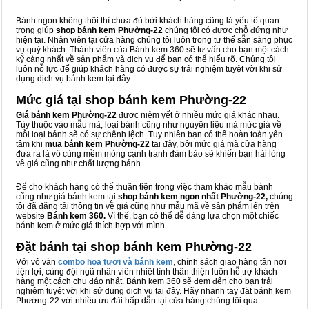
Bánh ngon không thôi thì chưa đủ bởi khách hàng cũng là yếu tố quan
trọng giúp
shop bánh kem Phường-22
chúng tôi có được chỗ đứng như
hiện tại. Nhân viên tại cửa hàng chúng tôi luôn trong tư thế sẵn sàng phục
vụ quý khách. Thành viên của Bánh kem 360 sẽ tư vấn cho bạn một cách
kỹ càng nhất về sản phẩm và dịch vụ để bạn có thể hiểu rõ. Chúng tôi
luôn nỗ lực để giúp khách hàng có được sự trải nghiệm tuyệt vời khi sử
dụng dịch vụ bánh kem tại đây.
Mức giá tại shop bánh kem Phường-22
Giá bánh kem Phường-22
được niêm yết ở nhiều mức giá khác nhau.
Tùy thuộc vào mẫu mã, loại bánh cũng như nguyên liệu mà mức giá về
mỗi loại bánh sẽ có sự chênh lệch. Tuy nhiên bạn có thể hoàn toàn yên
tâm khi
mua bánh kem Phường-22
tại đây, bởi mức giá mà cửa hàng
đưa ra là vô cùng mềm mỏng cạnh tranh đảm bảo sẽ khiến bạn hài lòng
về giá cũng như chất lượng bánh.
Để cho khách hàng có thể thuận tiện trong việc tham khảo mẫu bánh
cũng như giá bánh kem tại
shop bánh kem ngon nhất Phường-22,
chúng
tôi đã đăng tải thông tin về giá cũng như mẫu mã về sản phẩm lên trên
website
Bánh kem 360.
Vì thế, bạn có thể dễ dàng lựa chọn một chiếc
bánh kem ở mức giá thích hợp với mình.
Đặt bánh tại shop bánh kem Phường-22
Với vô vàn
combo hoa tươi và bánh kem
, chính sách giao hàng tận nơi
tiện lợi, cùng đội ngũ nhân viên nhiệt tình thân thiện luôn hỗ trợ khách
hàng một cách chu đáo nhất. Bánh kem 360 sẽ đem đến cho bạn trải
nghiệm tuyệt vời khi sử dụng dịch vụ tại đây. Hãy nhanh tay đặt bánh kem
Phường-22 với nhiều ưu đãi hấp dẫn tại cửa hàng chúng tôi qua: