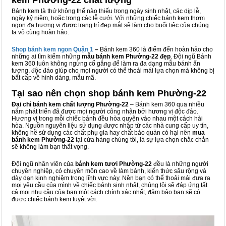
kem Phường-22 chất lượng
Bánh kem là thứ không thể nào thiếu trong ngày sinh nhật, các dịp lễ,
ngày kỷ niệm, hoặc trong các lễ cưới. Với những chiếc bánh kem thơm
ngon đa hương vị được trang trí đẹp mắt sẽ làm cho buổi tiệc của chúng
ta vô cùng hoàn hảo.
Shop bánh kem ngon Qu
ậ
n 1
–
Bánh kem 360 là điểm đến hoàn hảo cho
những ai tìm kiếm những
mẫu bánh kem Phường-22 đẹp
. Đội ngũ Bánh
kem 360 luôn không ngừng cố gắng để làm ra đa dạng mẫu bánh ấn
tượng, độc đáo giúp cho mọi người có thể thoải mái lựa chọn mà không bị
bất cấp về hình dáng, mẫu mã.
Tại sao nên chọn shop bánh kem Phường-22
Đại chỉ bánh kem chất lượng Phường-22
– Bánh kem 360 qua nhiều
năm phát triển đã được mọi người công nhận bởi hương vị độc đáo.
Hương vị trong mỗi chiếc bánh đều hòa quyện vào nhau một cách hài
hòa. Nguồn nguyên liệu sử dụng được nhập từ các nhà cung cấp uy tín,
không hề sử dụng các chất phụ gia hay chất bảo quản có hại nên
mua
bánh kem Phường-22
tại cửa hàng chúng tôi, là sự lựa chọn chắc chắn
sẽ không làm bạn thất vọng.
Đội ngũ nhân viên của
bánh kem tươi Phường-22
đều là những người
chuyên nghiệp, có chuyên môn cao về làm bánh, kiến thức sâu rộng và
dày dạn kinh nghiệm trong lĩnh vực này. Nên bạn có thể thoải mái đưa ra
mọi yêu cầu của mình về chiếc bánh sinh nhật, chúng tôi sẽ đáp ứng tất
cả mọi nhu cầu của bạn một cách chính xác nhất, đảm bảo bạn sẽ có
được chiếc bánh kem tuyệt vời.