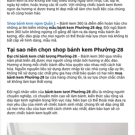
Bánh kem là thứ không thể nào thiếu trong ngày sinh nhật, các dịp lễ,
ngày kỷ niệm, hoặc trong các lễ cưới. Với những chiếc bánh kem thơm
ngon đa hương vị được trang trí đẹp mắt sẽ làm cho buổi tiệc của chúng
ta vô cùng hoàn hảo.
Shop bánh kem ngon Qu
ậ
n 1
–
Bánh kem 360 là điểm đến hoàn hảo cho
những ai tìm kiếm những
mẫu bánh kem Phường-28 đẹp
. Đội ngũ Bánh
kem 360 luôn không ngừng cố gắng để làm ra đa dạng mẫu bánh ấn
tượng, độc đáo giúp cho mọi người có thể thoải mái lựa chọn mà không bị
bất cấp về hình dáng, mẫu mã.
Tại sao nên chọn shop bánh kem Phường-28
Đại chỉ bánh kem chất lượng Phường-28
– Bánh kem 360 qua nhiều
năm phát triển đã được mọi người công nhận bởi hương vị độc đáo.
Hương vị trong mỗi chiếc bánh đều hòa quyện vào nhau một cách hài
hòa. Nguồn nguyên liệu sử dụng được nhập từ các nhà cung cấp uy tín,
không hề sử dụng các chất phụ gia hay chất bảo quản có hại nên
mua
bánh kem Phường-28
tại cửa hàng chúng tôi, là sự lựa chọn chắc chắn
sẽ không làm bạn thất vọng.
Đội ngũ nhân viên của
bánh kem tươi Phường-28
đều là những người
chuyên nghiệp, có chuyên môn cao về làm bánh, kiến thức sâu rộng và
dày dạn kinh nghiệm trong lĩnh vực này. Nên bạn có thể thoải mái đưa ra
mọi yêu cầu của mình về chiếc bánh sinh nhật, chúng tôi sẽ đáp ứng tất
cả mọi nhu cầu của bạn một cách chính xác nhất, đảm bảo bạn sẽ có
được chiếc bánh kem tuyệt vời.