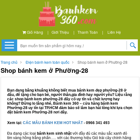
Giỏ Hàng
|
Giới Thiệu
|
Thanh Toán
|
Liên Hệ
Trang chủ
Điện bánh kem toàn quốc
Shop bánh kem ở Phường-28
Shop bánh kem ở Phường-28
Bạn đang bâng khuâng không biết mua bánh kem đẹp phường-28 ở
đâu, để tặng cho bạn bè, người thân,gia đình hay người yêu? Liệu rằng
các shop bánh kem phường-28 đấy có uy tín và chất lượng hay
không? Đừng lo lắng nhé, Bánh kem 360 – cửa hàng bánh kem
Phường-28 uy tín tại TP.HCM đảm bảo sẽ làm bạn hài lòng khi lựa chọn
đặt bánh kem Phường-28 nơi đây.
Xem tại:
CÁC MẪU BÁNH KEM HOT NHẤT
- 0966 341 493
Đa dạng các loại
bánh kem sinh nhật
với đầy đủ các màu sắc xanh đỏ
tím vàng hồng trắng phấn...... với các thương hiệu Giỏ trái cây chính hãng