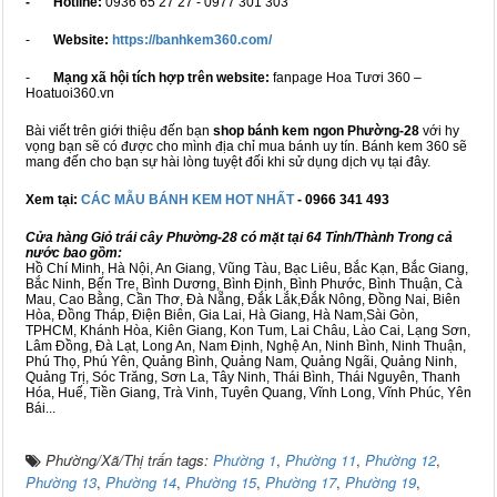
- Hotline:
0936 65 27 27 - 0977 301 303
-
Website:
https://banhkem360.com/
-
Mạng xã hội tích hợp trên website:
fanpage Hoa Tươi 360 –
Hoatuoi360.vn
Bài viết trên giới thiệu đến bạn
shop bánh kem ngon Phường-28
với hy
vọng bạn sẽ có được cho mình địa chỉ mua bánh uy tín. Bánh kem 360 sẽ
mang đến cho bạn sự hài lòng tuyệt đối khi sử dụng dịch vụ tại đây.
Xem tại:
CÁC MẪU BÁNH KEM HOT NHẤT
- 0966 341 493
Cửa hàng Giỏ trái cây Phường-28 có mặt tại 64 Tỉnh/Thành Trong cả
nước bao gồm:
Hồ Chí Minh, Hà Nội, An Giang, Vũng Tàu, Bạc Liêu, Bắc Kạn, Bắc Giang,
Bắc Ninh, Bến Tre, Bình Dương, Bình Định, Bình Phước, Bình Thuận, Cà
Mau, Cao Bằng, Cần Thơ, Đà Nẵng, Đắk Lắk,Đắk Nông, Đồng Nai, Biên
Hòa, Đồng Tháp, Điện Biên, Gia Lai, Hà Giang, Hà Nam,Sài Gòn,
TPHCM, Khánh Hòa, Kiên Giang, Kon Tum, Lai Châu, Lào Cai, Lạng Sơn,
Lâm Đồng, Đà Lạt, Long An, Nam Định, Nghệ An, Ninh Bình, Ninh Thuận,
Phú Thọ, Phú Yên, Quảng Bình, Quảng Nam, Quảng Ngãi, Quảng Ninh,
Quảng Trị, Sóc Trăng, Sơn La, Tây Ninh, Thái Bình, Thái Nguyên, Thanh
Hóa, Huế, Tiền Giang, Trà Vinh, Tuyên Quang, Vĩnh Long, Vĩnh Phúc, Yên
Bái...
Phường/Xã/Thị trấn tags:
Phường 1
,
Phường 11
,
Phường 12
,
Phường 13
,
Phường 14
,
Phường 15
,
Phường 17
,
Phường 19
,