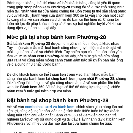
Bánh ngon không thôi thì chưa đủ bởi khách hàng cũng là yếu tố quan
trọng giúp
shop bánh kem Phường-28
chúng tôi có được chỗ đứng như
hiện tại. Nhân viên tại cửa hàng chúng tôi luôn trong tư thế sẵn sàng phục
vụ quý khách. Thành viên của Bánh kem 360 sẽ tư vấn cho bạn một cách
kỹ càng nhất về sản phẩm và dịch vụ để bạn có thể hiểu rõ. Chúng tôi
luôn nỗ lực để giúp khách hàng có được sự trải nghiệm tuyệt vời khi sử
dụng dịch vụ bánh kem tại đây.
Mức giá tại shop bánh kem Phường-28
Giá bánh kem Phường-28
được niêm yết ở nhiều mức giá khác nhau.
Tùy thuộc vào mẫu mã, loại bánh cũng như nguyên liệu mà mức giá về
mỗi loại bánh sẽ có sự chênh lệch. Tuy nhiên bạn có thể hoàn toàn yên
tâm khi
mua bánh kem Phường-28
tại đây, bởi mức giá mà cửa hàng
đưa ra là vô cùng mềm mỏng cạnh tranh đảm bảo sẽ khiến bạn hài lòng
về giá cũng như chất lượng bánh.
Để cho khách hàng có thể thuận tiện trong việc tham khảo mẫu bánh
cũng như giá bánh kem tại
shop bánh kem ngon nhất Phường-28,
chúng
tôi đã đăng tải thông tin về giá cũng như mẫu mã về sản phẩm lên trên
website
Bánh kem 360.
Vì thế, bạn có thể dễ dàng lựa chọn một chiếc
bánh kem ở mức giá thích hợp với mình.
Đặt bánh tại shop bánh kem Phường-28
Với vô vàn
combo hoa tươi và bánh kem
, chính sách giao hàng tận nơi
tiện lợi, cùng đội ngũ nhân viên nhiệt tình thân thiện luôn hỗ trợ khách
hàng một cách chu đáo nhất. Bánh kem 360 sẽ đem đến cho bạn trải
nghiệm tuyệt vời khi sử dụng dịch vụ tại đây. Hãy nhanh tay đặt bánh kem
Phường-28 với nhiều ưu đãi hấp dẫn tại cửa hàng chúng tôi qua: