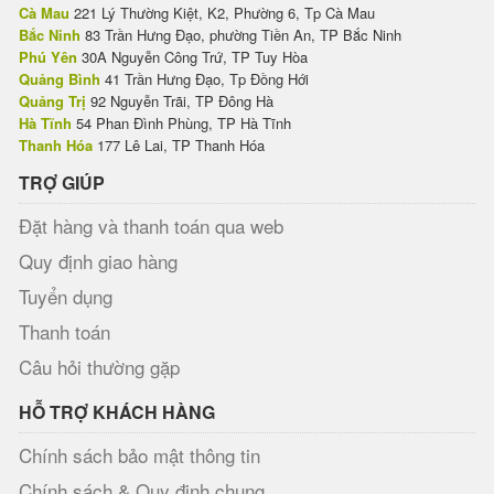
Cà Mau
221 Lý Thường Kiệt, K2, Phường 6, Tp Cà Mau
Bắc Ninh
83 Trần Hưng Đạo, phường Tiền An, TP Bắc Ninh
Phú Yên
30A Nguyễn Công Trứ, TP Tuy Hòa
Quảng Bình
41 Trần Hưng Đạo, Tp Đồng Hới
Quảng Trị
92 Nguyễn Trãi, TP Đông Hà
Hà Tĩnh
54 Phan Đình Phùng, TP Hà Tĩnh
Thanh Hóa
177 Lê Lai, TP Thanh Hóa
TRỢ GIÚP
Đặt hàng và thanh toán qua web
Quy định giao hàng
Tuyển dụng
Thanh toán
Câu hỏi thường gặp
HỖ TRỢ KHÁCH HÀNG
Chính sách bảo mật thông tin
Chính sách & Quy định chung