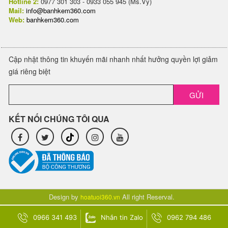
Hotline 2:
0977 301 303 - 0933 055 945 (Ms.Vy)
Mail:
info@banhkem360.com
Web:
banhkem360.com
Cập nhật thông tin khuyến mãi nhanh nhất hưởng quyền lợi giảm
giá riêng biệt
GỬI
KẾT NỐI CHÚNG TÔI QUA
Design by
All right Reserval.
hoatuoi360.vn
0966 341 493
Nhắn tin Zalo
0962 794 486