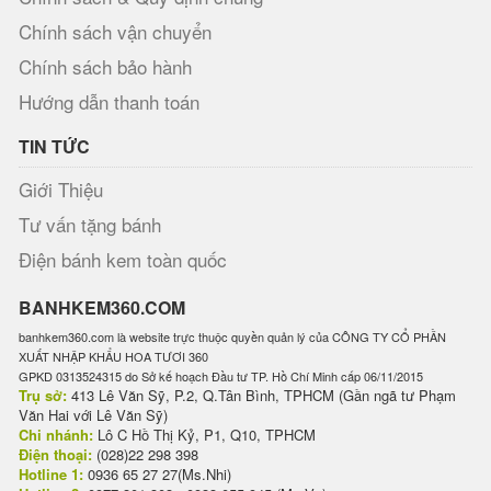
Chính sách vận chuyển
Chính sách bảo hành
Hướng dẫn thanh toán
TIN TỨC
Giới Thiệu
Tư vấn tặng bánh
Điện bánh kem toàn quốc
BANHKEM360.COM
banhkem360.com là website trực thuộc quyền quản lý của CÔNG TY CỔ PHẦN
XUẤT NHẬP KHẨU HOA TƯƠI 360
GPKD 0313524315 do Sở kế hoạch Đầu tư TP. Hồ Chí Minh cấp 06/11/2015
Trụ sở:
413 Lê Văn Sỹ, P.2, Q.Tân Bình, TPHCM (Gần ngã tư Phạm
Văn Hai với Lê Văn Sỹ)
Chi nhánh:
Lô C Hồ Thị Kỷ, P1, Q10, TPHCM
Điện thoại:
(028)22 298 398
Hotline 1:
0936 65 27 27(Ms.Nhi)