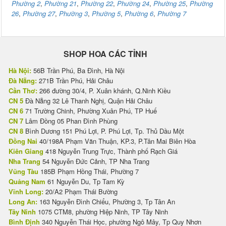
Phường 2
,
Phường 21
,
Phường 22
,
Phường 24
,
Phường 25
,
Phường
26
,
Phường 27
,
Phường 3
,
Phường 5
,
Phường 6
,
Phường 7
SHOP HOA CÁC TỈNH
Hà Nội:
56B Trần Phú, Ba Đình, Hà Nội
Đà Nẵng:
271B Trần Phú, Hải Châu
Cần Thơ:
266 đường 30/4, P. Xuân khánh, Q.Ninh Kiều
CN 5
Đà Nẵng 32 Lê Thanh Nghị, Quận Hải Châu
CN 6
71 Trường Chinh, Phường Xuân Phú, TP Huế
CN 7
Lâm Đồng 05 Phan Đình Phùng
CN 8
Bình Dương 151 Phú Lợi, P. Phú Lợi, Tp. Thủ Dầu Một
Đồng Nai
40/198A Phạm Văn Thuận, KP.3, P.Tân Mai Biên Hòa
Kiên Giang
418 Nguyễn Trung Trực, Thành phố Rạch Giá
Nha Trang
54 Nguyễn Đức Cảnh, TP Nha Trang
Vũng Tàu
185B Phạm Hồng Thái, Phường 7
Quảng Nam
61 Nguyễn Du, Tp Tam Kỳ
Vĩnh Long:
20/A2 Phạm Thái Bường
Long An:
163 Nguyễn Đình Chiểu, Phường 3, Tp Tân An
Tây Ninh
1075 CTM8, phường Hiệp Ninh, TP Tây Ninh
Bình Định
340 Nguyễn Thái Học, phường Ngô Mây, Tp Quy Nhơn