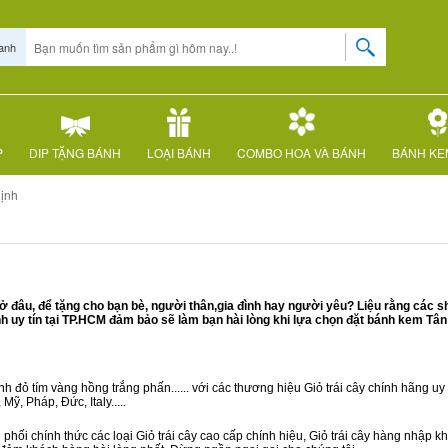
anh
P
DIP TẶNG BÁNH
LOẠI BÁNH
COMBO HOA VÀ BÁNH
BÁNH KE
ịnh
 đâu, để tặng cho bạn bè, người thân,gia đình hay người yêu? Liệu rằng các s
uy tín tại TP.HCM đảm bảo sẽ làm bạn hài lòng khi lựa chọn đặt bánh kem Tân 
 đỏ tím vàng hồng trắng phấn...... với các thương hiệu Giỏ trái cây chính hãng uy t
ỹ, Pháp, Đức, Italy.....
phối chính thức các loại Giỏ trái cây cao cấp chính hiệu, Giỏ trái cây hàng nhập 