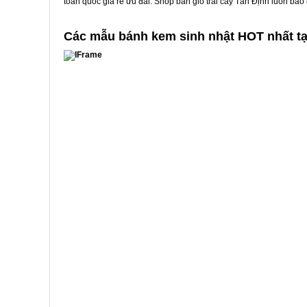
toàn quốc giá rẻ ưu đãi. Shop bán giỏ trái cây Tân Định luôn bả
Các mẫu bánh kem sinh nhật HOT nhất tạ