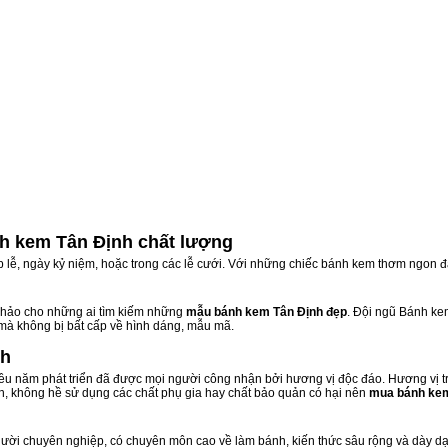
h kem Tân Định chất lượng
ịp lễ, ngày kỷ niệm, hoặc trong các lễ cưới. Với những chiếc bánh kem thơm ngon đ
hảo cho những ai tìm kiếm những
mẫu bánh kem Tân Định đẹp
. Đội ngũ Bánh k
 mà không bị bất cấp về hình dáng, mẫu mã.
nh
u năm phát triển đã được mọi người công nhận bởi hương vị độc đáo. Hương vị t
n, không hề sử dụng các chất phụ gia hay chất bảo quản có hại nên
mua bánh kem
ời chuyên nghiệp, có chuyên môn cao về làm bánh, kiến thức sâu rộng và dày dạn