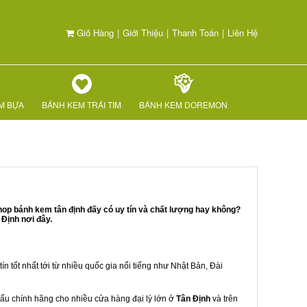
Giỏ Hàng
|
Giới Thiệu
|
Thanh Toán
|
Liên Hệ
M BỰA
BÁNH KEM TRÁI TIM
BÁNH KEM DOREMON
hop bánh kem tân định đấy có uy tín và chất lượng hay không?
Định nơi đây.
ín tốt nhất tới từ nhiều quốc gia nổi tiếng như Nhật Bản, Đài
khẩu chính hãng cho nhiều cửa hàng đại lý lớn ở
Tân Định
và trên