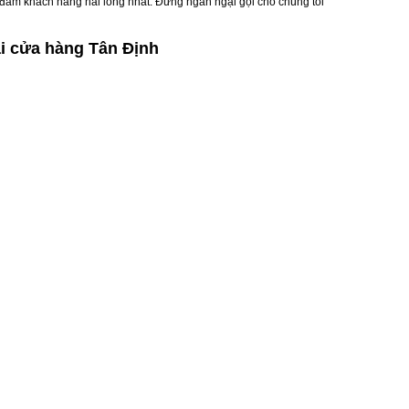
o đảm khách hàng hài lòng nhất. Đừng ngần ngại gọi cho chúng tôi
i cửa hàng Tân Định