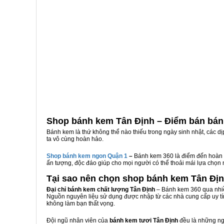
Shop bánh kem Tân Định – Điểm bán bán
Bánh kem là thứ không thể nào thiếu trong ngày sinh nhật, các d
ta vô cùng hoàn hảo.
Shop bánh kem ngon Qu
ậ
n 1
–
Bánh kem 360 là điểm đến hoàn 
ấn tượng, độc đáo giúp cho mọi người có thể thoải mái lựa chọn
Tại sao nên chọn shop bánh kem Tân Đị
Đại chỉ bánh kem chất lượng Tân Định
– Bánh kem 360 qua nhiề
Nguồn nguyên liệu sử dụng được nhập từ các nhà cung cấp uy tí
không làm bạn thất vọng.
Đội ngũ nhân viên của
bánh kem tươi Tân Định
đều là những ngư