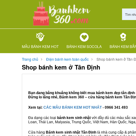
Tìm nh
MẪU BÁNH KEM HOT
BÁNH KEM SOCOLA
BÁNH KEM BẮ
Trang chủ
Điện bánh kem toàn quốc
Shop bánh kem ở Tân Đ
Shop bánh kem ở Tân Định
Bạn đang bâng khuâng không biết mua bánh kem đẹp tân định ở
Đừng lo lắng nhé, Bánh kem 360 – cửa hàng bánh kem Tân Định 
Xem tại:
CÁC MẪU BÁNH KEM HOT NHẤT
- 0966 341 493
Đa dạng các loại
bánh kem sinh nhật
với đầy đủ các màu sắc xanh
Loan, Thái Lan, Malyasia, Trung Quốc, Việt Nam, Hàn Quốc, Nga, M
Cửa hàng
Bánh kem sinh nhật Tân Định
là nhà cung cấp & phân 