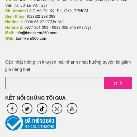
Văn Hai với Lê Văn Sỹ)
Chi nhánh:
Lô C Hồ Thị Kỷ, P1, Q10, TPHCM
Điện thoại:
(028)22 298 398
Hotline 1:
0936 65 27 27(Ms.Nhi)
Hotline 2:
0977 301 303 - 0933 055 945 (Ms.Vy)
Mail:
info@banhkem360.com
Web:
banhkem360.com
Cập nhật thông tin khuyến mãi nhanh nhất hưởng quyền lợi giảm
giá riêng biệt
GỬI
KẾT NỐI CHÚNG TÔI QUA