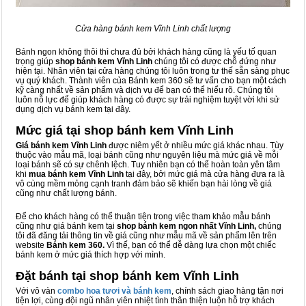
Cửa hàng bánh kem Vĩnh Linh chất lượng
Bánh ngon không thôi thì chưa đủ bởi khách hàng cũng là yếu tố quan
trọng giúp
shop bánh kem Vĩnh Linh
chúng tôi có được chỗ đứng như
hiện tại. Nhân viên tại cửa hàng chúng tôi luôn trong tư thế sẵn sàng phục
vụ quý khách. Thành viên của Bánh kem 360 sẽ tư vấn cho bạn một cách
kỹ càng nhất về sản phẩm và dịch vụ để bạn có thể hiểu rõ. Chúng tôi
luôn nỗ lực để giúp khách hàng có được sự trải nghiệm tuyệt vời khi sử
dụng dịch vụ bánh kem tại đây.
Mức giá tại shop bánh kem Vĩnh Linh
Giá bánh kem Vĩnh Linh
được niêm yết ở nhiều mức giá khác nhau. Tùy
thuộc vào mẫu mã, loại bánh cũng như nguyên liệu mà mức giá về mỗi
loại bánh sẽ có sự chênh lệch. Tuy nhiên bạn có thể hoàn toàn yên tâm
khi
mua bánh kem Vĩnh Linh
tại đây, bởi mức giá mà cửa hàng đưa ra là
vô cùng mềm mỏng cạnh tranh đảm bảo sẽ khiến bạn hài lòng về giá
cũng như chất lượng bánh.
Để cho khách hàng có thể thuận tiện trong việc tham khảo mẫu bánh
cũng như giá bánh kem tại
shop bánh kem ngon nhất Vĩnh Linh,
chúng
tôi đã đăng tải thông tin về giá cũng như mẫu mã về sản phẩm lên trên
website
Bánh kem 360.
Vì thế, bạn có thể dễ dàng lựa chọn một chiếc
bánh kem ở mức giá thích hợp với mình.
Đặt bánh tại shop bánh kem Vĩnh Linh
Với vô vàn
combo hoa tươi và bánh kem
, chính sách giao hàng tận nơi
tiện lợi, cùng đội ngũ nhân viên nhiệt tình thân thiện luôn hỗ trợ khách