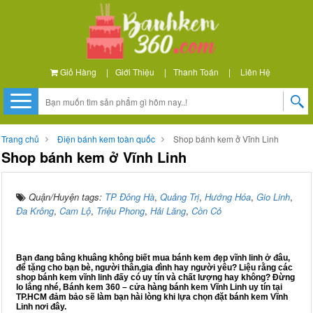
Giỏ Hàng
|
Giới Thiệu
|
Thanh Toán
|
Liên Hệ
Trang chủ
Điện bánh kem toàn quốc
Shop bánh kem ở Vĩnh Linh
Shop bánh kem ở Vĩnh Linh
Quận/Huyện tags:
TP Đông Hà
,
Quảng Trị
,
Hướng Hóa
,
Gio Linh
,
Đa Krông
,
Cam Lộ
,
Triệu Phong
,
Hải Lăng
,
Cồn Cỏ
Bạn đang bâng khuâng không biết mua bánh kem đẹp vĩnh linh ở đâu,
để tặng cho bạn bè, người thân,gia đình hay người yêu? Liệu rằng các
shop bánh kem vĩnh linh đấy có uy tín và chất lượng hay không? Đừng
lo lắng nhé, Bánh kem 360 – cửa hàng bánh kem Vĩnh Linh uy tín tại
TP.HCM đảm bảo sẽ làm bạn hài lòng khi lựa chọn đặt bánh kem Vĩnh
Linh nơi đây.