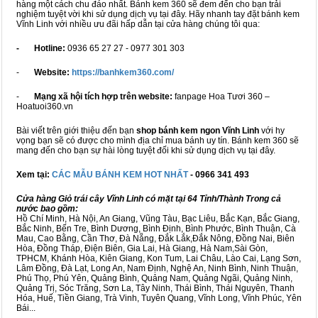
hàng một cách chu đáo nhất. Bánh kem 360 sẽ đem đến cho bạn trải
nghiệm tuyệt vời khi sử dụng dịch vụ tại đây. Hãy nhanh tay đặt bánh kem
Vĩnh Linh với nhiều ưu đãi hấp dẫn tại cửa hàng chúng tôi qua:
- Hotline:
0936 65 27 27 - 0977 301 303
-
Website:
https://banhkem360.com/
-
Mạng xã hội tích hợp trên website:
fanpage Hoa Tươi 360 –
Hoatuoi360.vn
Bài viết trên giới thiệu đến bạn
shop bánh kem ngon Vĩnh Linh
với hy
vọng bạn sẽ có được cho mình địa chỉ mua bánh uy tín. Bánh kem 360 sẽ
mang đến cho bạn sự hài lòng tuyệt đối khi sử dụng dịch vụ tại đây.
Xem tại:
CÁC MẪU BÁNH KEM HOT NHẤT
- 0966 341 493
Cửa hàng Giỏ trái cây Vĩnh Linh có mặt tại 64 Tỉnh/Thành Trong cả
nước bao gồm:
Hồ Chí Minh, Hà Nội, An Giang, Vũng Tàu, Bạc Liêu, Bắc Kạn, Bắc Giang,
Bắc Ninh, Bến Tre, Bình Dương, Bình Định, Bình Phước, Bình Thuận, Cà
Mau, Cao Bằng, Cần Thơ, Đà Nẵng, Đắk Lắk,Đắk Nông, Đồng Nai, Biên
Hòa, Đồng Tháp, Điện Biên, Gia Lai, Hà Giang, Hà Nam,Sài Gòn,
TPHCM, Khánh Hòa, Kiên Giang, Kon Tum, Lai Châu, Lào Cai, Lạng Sơn,
Lâm Đồng, Đà Lạt, Long An, Nam Định, Nghệ An, Ninh Bình, Ninh Thuận,
Phú Thọ, Phú Yên, Quảng Bình, Quảng Nam, Quảng Ngãi, Quảng Ninh,
Quảng Trị, Sóc Trăng, Sơn La, Tây Ninh, Thái Bình, Thái Nguyên, Thanh
Hóa, Huế, Tiền Giang, Trà Vinh, Tuyên Quang, Vĩnh Long, Vĩnh Phúc, Yên
Bái...