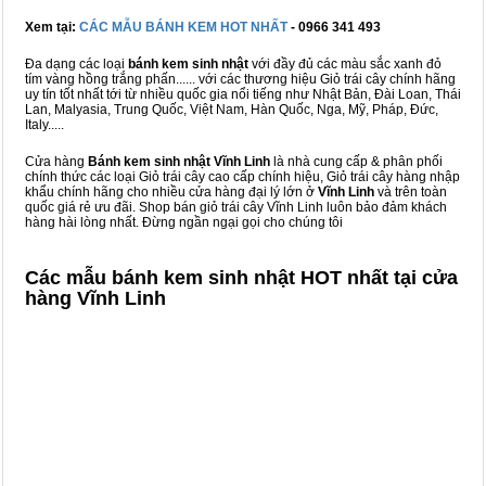
Xem tại:
CÁC MẪU BÁNH KEM HOT NHẤT
- 0966 341 493
Đa dạng các loại
bánh kem sinh nhật
với đầy đủ các màu sắc xanh đỏ
tím vàng hồng trắng phấn...... với các thương hiệu Giỏ trái cây chính hãng
uy tín tốt nhất tới từ nhiều quốc gia nổi tiếng như Nhật Bản, Đài Loan, Thái
Lan, Malyasia, Trung Quốc, Việt Nam, Hàn Quốc, Nga, Mỹ, Pháp, Đức,
Italy.....
Cửa hàng
Bánh kem sinh nhật Vĩnh Linh
là nhà cung cấp & phân phối
chính thức các loại Giỏ trái cây cao cấp chính hiệu, Giỏ trái cây hàng nhập
khẩu chính hãng cho nhiều cửa hàng đại lý lớn ở
Vĩnh Linh
và trên toàn
quốc giá rẻ ưu đãi. Shop bán giỏ trái cây Vĩnh Linh luôn bảo đảm khách
hàng hài lòng nhất. Đừng ngần ngại gọi cho chúng tôi
Các mẫu bánh kem sinh nhật HOT nhất tại cửa
hàng Vĩnh Linh