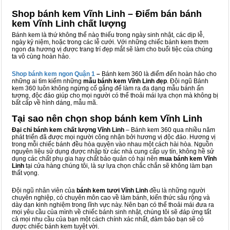
Shop bánh kem Vĩnh Linh – Điểm bán bánh
kem Vĩnh Linh chất lượng
Bánh kem là thứ không thể nào thiếu trong ngày sinh nhật, các dịp lễ,
ngày kỷ niệm, hoặc trong các lễ cưới. Với những chiếc bánh kem thơm
ngon đa hương vị được trang trí đẹp mắt sẽ làm cho buổi tiệc của chúng
ta vô cùng hoàn hảo.
Shop bánh kem ngon Qu
ậ
n 1
–
Bánh kem 360 là điểm đến hoàn hảo cho
những ai tìm kiếm những
mẫu bánh kem Vĩnh Linh đẹp
. Đội ngũ Bánh
kem 360 luôn không ngừng cố gắng để làm ra đa dạng mẫu bánh ấn
tượng, độc đáo giúp cho mọi người có thể thoải mái lựa chọn mà không bị
bất cấp về hình dáng, mẫu mã.
Tại sao nên chọn shop bánh kem Vĩnh Linh
Đại chỉ bánh kem chất lượng Vĩnh Linh
– Bánh kem 360 qua nhiều năm
phát triển đã được mọi người công nhận bởi hương vị độc đáo. Hương vị
trong mỗi chiếc bánh đều hòa quyện vào nhau một cách hài hòa. Nguồn
nguyên liệu sử dụng được nhập từ các nhà cung cấp uy tín, không hề sử
dụng các chất phụ gia hay chất bảo quản có hại nên
mua bánh kem Vĩnh
Linh
tại cửa hàng chúng tôi, là sự lựa chọn chắc chắn sẽ không làm bạn
thất vọng.
Đội ngũ nhân viên của
bánh kem tươi Vĩnh Linh
đều là những người
chuyên nghiệp, có chuyên môn cao về làm bánh, kiến thức sâu rộng và
dày dạn kinh nghiệm trong lĩnh vực này. Nên bạn có thể thoải mái đưa ra
mọi yêu cầu của mình về chiếc bánh sinh nhật, chúng tôi sẽ đáp ứng tất
cả mọi nhu cầu của bạn một cách chính xác nhất, đảm bảo bạn sẽ có
được chiếc bánh kem tuyệt vời.