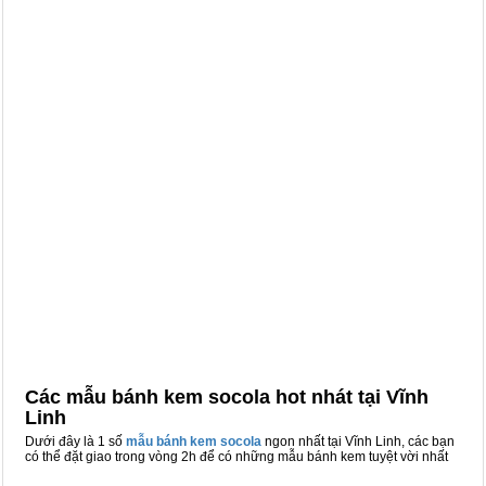
Các mẫu bánh kem socola hot nhát tại Vĩnh
Linh
Dưới đây là 1 số
mẫu bánh kem socola
ngon nhất tại Vĩnh Linh, các bạn
có thể đặt giao trong vòng 2h để có những mẫu bánh kem tuyệt vời nhất