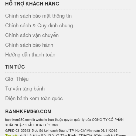
HỖ TRỢ KHÁCH HÀNG
Chính sách bảo mật thông tin
Chính sách & Quy định chung
Chính sách vận chuyển
Chính sách bảo hành
Hướng dẫn thanh toán
TIN TỨC
Giới Thiệu
Tư vấn tặng bánh
Điện bánh kem toàn quốc
BANHKEM360.COM
banhkem360.com là website trực thuộc quyền quản lý của CÔNG TY CỔ PHẦN
XUẤT NHẬP KHẨU HOA TƯƠI 360
GPKD 0313524315 do Sở kế hoạch Đầu tư TP. Hồ Chí Minh cấp 06/11/2015
Trụ sở:
413 Lê Văn Sỹ, P.2, Q.Tân Bình, TPHCM (Gần ngã tư Phạm