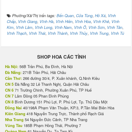
Phường/Xã/Thị trấn tags:
Bến Quan
,
Cửa Tùng
,
Hồ Xá
,
Vĩnh
Chấp
,
Vĩnh Giang
,
Vĩnh Hà
,
Vĩnh Hiền
,
Vĩnh Hòa
,
Vĩnh Khê
,
Vĩnh
Kim
,
Vĩnh Lâm
,
Vĩnh Long
,
Vĩnh Nam
,
Vĩnh Ô
,
Vĩnh Sơn
,
Vĩnh Tân
,
Vĩnh Thạch
,
Vĩnh Thái
,
Vĩnh Thành
,
Vĩnh Thủy
,
Vĩnh Trung
,
Vĩnh Tú
SHOP HOA CÁC TỈNH
Hà Nội:
56B Trần Phú, Ba Đình, Hà Nội
Đà Nẵng:
271B Trần Phú, Hải Châu
Cần Thơ:
266 đường 30/4, P. Xuân khánh, Q.Ninh Kiều
CN 5
Đà Nẵng 32 Lê Thanh Nghị, Quận Hải Châu
CN 6
71 Trường Chinh, Phường Xuân Phú, TP Huế
CN 7
Lâm Đồng 05 Phan Đình Phùng
CN 8
Bình Dương 151 Phú Lợi, P. Phú Lợi, Tp. Thủ Dầu Một
Đồng Nai
40/198A Phạm Văn Thuận, KP.3, P.Tân Mai Biên Hòa
Kiên Giang
418 Nguyễn Trung Trực, Thành phố Rạch Giá
Nha Trang
54 Nguyễn Đức Cảnh, TP Nha Trang
Vũng Tàu
185B Phạm Hồng Thái, Phường 7
Quảng Nam
61 Nguyễn Du, Tp Tam Kỳ