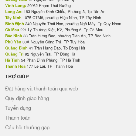
Vĩnh Long:
20/A2 Phạm Thái Bường
Long An:
163 Nguyễn Đình Chiểu, Phường 3, Tp Tân An
Tây Ninh
1075 CTM8, phường Hiệp Ninh, TP Tây Ninh
Bình Định
340 Nguyễn Thái Học, phường Ngô Mây, Tp Quy Nhơn
Cà Mau
221 Lý Thường Kiệt, K2, Phường 6, Tp Cà Mau
Bắc Ninh
83 Trần Hưng Đạo, phường Tiền An, TP Bắc Ninh
Phú Yên
30A Nguyễn Công Trứ, TP Tuy Hòa
Quảng Bình
41 Trần Hưng Đạo, Tp Đồng Hới
Quảng Trị
92 Nguyễn Trãi, TP Đông Hà
Hà Tĩnh
54 Phan Đình Phùng, TP Hà Tĩnh
Thanh Hóa
177 Lê Lai, TP Thanh Hóa
TRỢ GIÚP
Đặt hàng và thanh toán qua web
Quy định giao hàng
Tuyển dụng
Thanh toán
Câu hỏi thường gặp