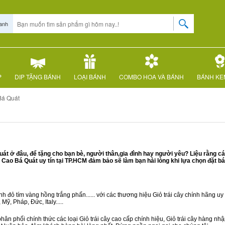
anh
P
DIP TẶNG BÁNH
LOẠI BÁNH
COMBO HOA VÀ BÁNH
BÁNH KE
Bá Quát
t ở đâu, để tặng cho bạn bè, người thân,gia đình hay người yêu? Liệu rằng cá
ao Bá Quát uy tín tại TP.HCM đảm bảo sẽ làm bạn hài lòng khi lựa chọn đặt b
 đỏ tím vàng hồng trắng phấn...... với các thương hiệu Giỏ trái cây chính hãng uy t
ỹ, Pháp, Đức, Italy.....
hân phối chính thức các loại Giỏ trái cây cao cấp chính hiệu, Giỏ trái cây hàng n