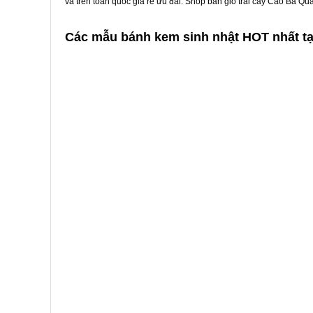
và trên toàn quốc giá rẻ ưu đãi. Shop bán giỏ trái cây Cao Bá Q
Các mẫu bánh kem sinh nhật HOT nhất tạ