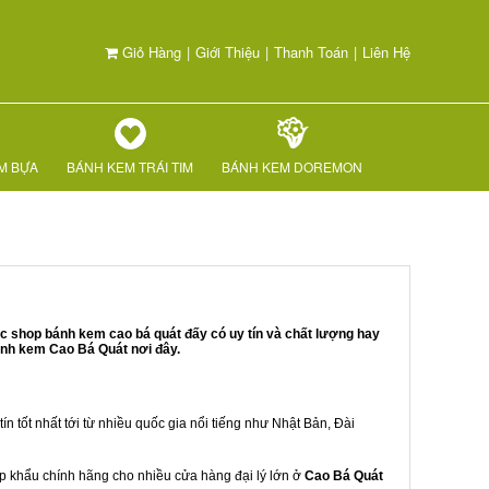
Giỏ Hàng
|
Giới Thiệu
|
Thanh Toán
|
Liên Hệ
M BỰA
BÁNH KEM TRÁI TIM
BÁNH KEM DOREMON
c shop bánh kem cao bá quát đấy có uy tín và chất lượng hay
ánh kem Cao Bá Quát nơi đây.
ín tốt nhất tới từ nhiều quốc gia nổi tiếng như Nhật Bản, Đài
hập khẩu chính hãng cho nhiều cửa hàng đại lý lớn ở
Cao Bá Quát