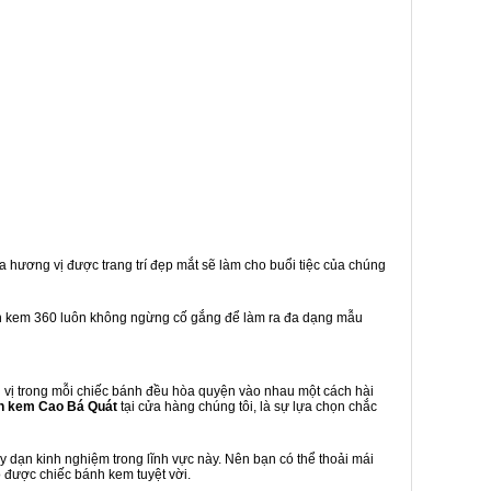
a hương vị được trang trí đẹp mắt sẽ làm cho buổi tiệc của chúng
h kem 360 luôn không ngừng cố gắng để làm ra đa dạng mẫu
vị trong mỗi chiếc bánh đều hòa quyện vào nhau một cách hài
h kem Cao Bá Quát
tại cửa hàng chúng tôi, là sự lựa chọn chắc
dạn kinh nghiệm trong lĩnh vực này. Nên bạn có thể thoải mái
 được chiếc bánh kem tuyệt vời.