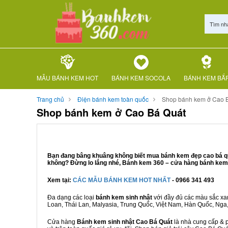
Tìm nh
MẪU BÁNH KEM HOT
BÁNH KEM SOCOLA
BÁNH KEM BẮ
Trang chủ
Điện bánh kem toàn quốc
Shop bánh kem ở Cao 
Shop bánh kem ở Cao Bá Quát
Bạn đang bâng khuâng không biết mua bánh kem đẹp cao bá quá
không? Đừng lo lắng nhé, Bánh kem 360 – cửa hàng bánh kem C
Xem tại:
CÁC MẪU BÁNH KEM HOT NHẤT
- 0966 341 493
Đa dạng các loại
bánh kem sinh nhật
với đầy đủ các màu sắc xanh
Loan, Thái Lan, Malyasia, Trung Quốc, Việt Nam, Hàn Quốc, Nga, M
Cửa hàng
Bánh kem sinh nhật Cao Bá Quát
là nhà cung cấp & p