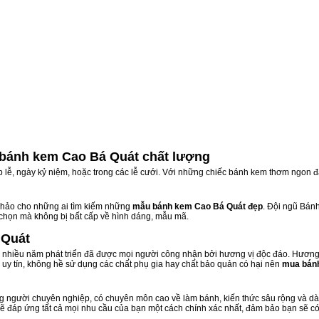
bánh kem Cao Bá Quát chất lượng
ịp lễ, ngày kỷ niệm, hoặc trong các lễ cưới. Với những chiếc bánh kem thơm ngon đ
hảo cho những ai tìm kiếm những
mẫu bánh kem Cao Bá Quát đẹp
. Đội ngũ Bán
 chọn mà không bị bất cấp về hình dáng, mẫu mã.
 Quát
nhiều năm phát triển đã được mọi người công nhận bởi hương vị độc đáo. Hương 
uy tín, không hề sử dụng các chất phụ gia hay chất bảo quản có hại nên
mua bán
 người chuyên nghiệp, có chuyên môn cao về làm bánh, kiến thức sâu rộng và dày 
sẽ đáp ứng tất cả mọi nhu cầu của bạn một cách chính xác nhất, đảm bảo bạn sẽ có