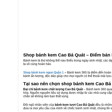
Shop bánh kem Cao Bá Quát – Điểm bán 
Bánh kem là thứ không thể nào thiếu trong ngày sinh nhật, các d
ta vô cùng hoàn hảo.
Shop bánh kem ngon Qu
ậ
n 1
–
Bánh kem 360 là điểm đến hoàn 
bánh ấn tượng, độc đáo giúp cho mọi người có thể thoải mái lựa
Tại sao nên chọn shop bánh kem Cao Bá
Đại chỉ bánh kem chất lượng Cao Bá Quát
– Bánh kem 360 qua 
hòa. Nguồn nguyên liệu sử dụng được nhập từ các nhà cung cấp 
chắn sẽ không làm bạn thất vọng.
Đội ngũ nhân viên của
bánh kem tươi Cao Bá Quát
đều là những
đưa ra mọi yêu cầu của mình về chiếc bánh sinh nhật, chúng tôi 