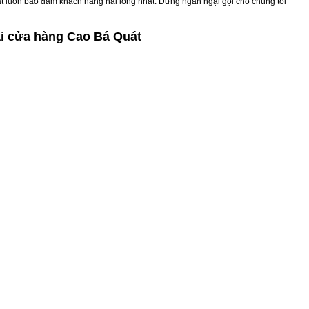
uát luôn bảo đảm khách hàng hài lòng nhất. Đừng ngần ngại gọi cho chúng tôi
i cửa hàng Cao Bá Quát