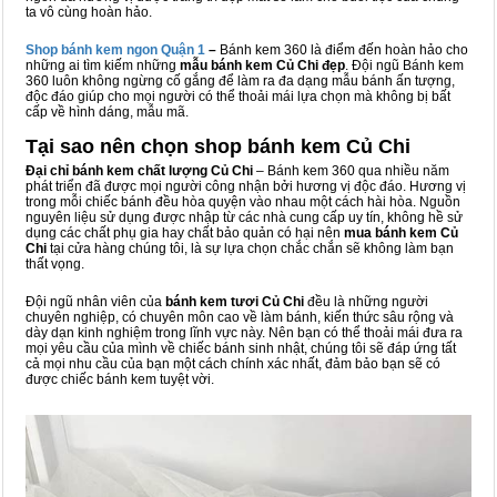
ta vô cùng hoàn hảo.
Shop bánh kem ngon Qu
ậ
n 1
–
Bánh kem 360 là điểm đến hoàn hảo cho
những ai tìm kiếm những
mẫu bánh kem Củ Chi đẹp
. Đội ngũ Bánh kem
360 luôn không ngừng cố gắng để làm ra đa dạng mẫu bánh ấn tượng,
độc đáo giúp cho mọi người có thể thoải mái lựa chọn mà không bị bất
cấp về hình dáng, mẫu mã.
Tại sao nên chọn shop bánh kem Củ Chi
Đại chỉ bánh kem chất lượng Củ Chi
– Bánh kem 360 qua nhiều năm
phát triển đã được mọi người công nhận bởi hương vị độc đáo. Hương vị
trong mỗi chiếc bánh đều hòa quyện vào nhau một cách hài hòa. Nguồn
nguyên liệu sử dụng được nhập từ các nhà cung cấp uy tín, không hề sử
dụng các chất phụ gia hay chất bảo quản có hại nên
mua bánh kem Củ
Chi
tại cửa hàng chúng tôi, là sự lựa chọn chắc chắn sẽ không làm bạn
thất vọng.
Đội ngũ nhân viên của
bánh kem tươi Củ Chi
đều là những người
chuyên nghiệp, có chuyên môn cao về làm bánh, kiến thức sâu rộng và
dày dạn kinh nghiệm trong lĩnh vực này. Nên bạn có thể thoải mái đưa ra
mọi yêu cầu của mình về chiếc bánh sinh nhật, chúng tôi sẽ đáp ứng tất
cả mọi nhu cầu của bạn một cách chính xác nhất, đảm bảo bạn sẽ có
được chiếc bánh kem tuyệt vời.