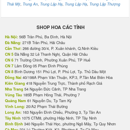
Thái Mỹ
,
Trung An
,
Trung Lập Hạ
,
Trung Lập Hạ
,
Trung Lập Thượng
SHOP HOA CÁC TỈNH
Hà Nội:
56B Trần Phú, Ba Đình, Hà Nội
Đà Nẵng:
271B Trần Phú, Hải Châu
Cần Thơ:
266 đường 30/4, P. Xuân khánh, Q.Ninh Kiều
CN 5
Đà Nẵng 32 Lê Thanh Nghị, Quận Hải Châu
CN 6
71 Trường Chinh, Phường Xuân Phú, TP Huế
CN 7
Lâm Đồng 05 Phan Đình Phùng
CN 8
Bình Dương 151 Phú Lợi, P. Phú Lợi, Tp. Thủ Dầu Một
Đồng Nai
40/198A Phạm Văn Thuận, KP.3, P.Tân Mai Biên Hòa
Kiên Giang
418 Nguyễn Trung Trực, Thành phố Rạch Giá
Nha Trang
54 Nguyễn Đức Cảnh, TP Nha Trang
Vũng Tàu
185B Phạm Hồng Thái, Phường 7
Quảng Nam
61 Nguyễn Du, Tp Tam Kỳ
Vĩnh Long:
20/A2 Phạm Thái Bường
Long An:
163 Nguyễn Đình Chiểu, Phường 3, Tp Tân An
Tây Ninh
1075 CTM8, phường Hiệp Ninh, TP Tây Ninh
Bình Định
340 Nguyễn Thái Học, phường Ngô Mây, Tp Quy Nhơn
Cà Mau
221 Lý Thường Kiệt, K2, Phường 6, Tp Cà Mau