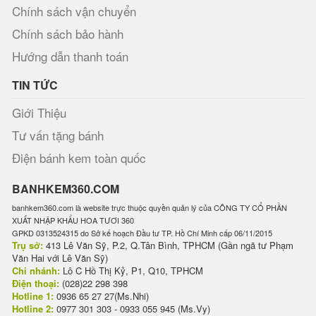
Chính sách vận chuyển
Chính sách bảo hành
Hướng dẫn thanh toán
TIN TỨC
Giới Thiệu
Tư vấn tặng bánh
Điện bánh kem toàn quốc
BANHKEM360.COM
banhkem360.com là website trực thuộc quyền quản lý của CÔNG TY CỔ PHẦN
XUẤT NHẬP KHẨU HOA TƯƠI 360
GPKD 0313524315 do Sở kế hoạch Đầu tư TP. Hồ Chí Minh cấp 06/11/2015
Trụ sở:
413 Lê Văn Sỹ, P.2, Q.Tân Bình, TPHCM (Gần ngã tư Phạm
Văn Hai với Lê Văn Sỹ)
Chi nhánh:
Lô C Hồ Thị Kỷ, P1, Q10, TPHCM
Điện thoại:
(028)22 298 398
Hotline 1:
0936 65 27 27(Ms.Nhi)
Hotline 2:
0977 301 303 - 0933 055 945 (Ms.Vy)