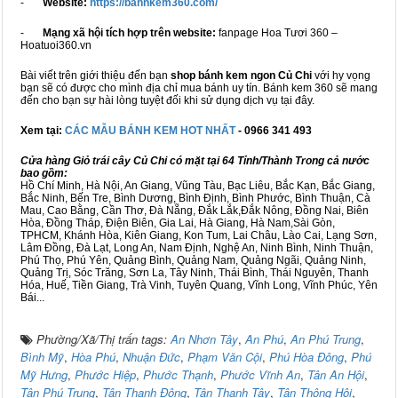
-
Website:
https://banhkem360.com/
-
Mạng xã hội tích hợp trên website:
fanpage Hoa Tươi 360 –
Hoatuoi360.vn
Bài viết trên giới thiệu đến bạn
shop bánh kem ngon Củ Chi
với hy vọng
bạn sẽ có được cho mình địa chỉ mua bánh uy tín. Bánh kem 360 sẽ mang
đến cho bạn sự hài lòng tuyệt đối khi sử dụng dịch vụ tại đây.
Xem tại:
CÁC MẪU BÁNH KEM HOT NHẤT
- 0966 341 493
Cửa hàng Giỏ trái cây Củ Chi có mặt tại 64 Tỉnh/Thành Trong cả nước
bao gồm:
Hồ Chí Minh, Hà Nội, An Giang, Vũng Tàu, Bạc Liêu, Bắc Kạn, Bắc Giang,
Bắc Ninh, Bến Tre, Bình Dương, Bình Định, Bình Phước, Bình Thuận, Cà
Mau, Cao Bằng, Cần Thơ, Đà Nẵng, Đắk Lắk,Đắk Nông, Đồng Nai, Biên
Hòa, Đồng Tháp, Điện Biên, Gia Lai, Hà Giang, Hà Nam,Sài Gòn,
TPHCM, Khánh Hòa, Kiên Giang, Kon Tum, Lai Châu, Lào Cai, Lạng Sơn,
Lâm Đồng, Đà Lạt, Long An, Nam Định, Nghệ An, Ninh Bình, Ninh Thuận,
Phú Thọ, Phú Yên, Quảng Bình, Quảng Nam, Quảng Ngãi, Quảng Ninh,
Quảng Trị, Sóc Trăng, Sơn La, Tây Ninh, Thái Bình, Thái Nguyên, Thanh
Hóa, Huế, Tiền Giang, Trà Vinh, Tuyên Quang, Vĩnh Long, Vĩnh Phúc, Yên
Bái...
Phường/Xã/Thị trấn tags:
An Nhơn Tây
,
An Phú
,
An Phú Trung
,
Bình Mỹ
,
Hòa Phú
,
Nhuận Đức
,
Phạm Văn Cội
,
Phú Hòa Đông
,
Phú
Mỹ Hưng
,
Phước Hiệp
,
Phước Thạnh
,
Phước Vĩnh An
,
Tân An Hội
,
Tân Phú Trung
,
Tân Thạnh Đông
,
Tân Thạnh Tây
,
Tân Thông Hội
,