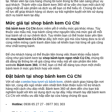
tại. Nhân viên tại cửa hàng chúng tôi luôn trong tư thế sẵn sàng phục vụ
quý khách. Thành viên của Bánh kem 360 sẽ tư vấn cho bạn một cách kỹ
càng nhất về sản phẩm và dịch vụ để bạn có thể hiểu rõ. Chúng tôi luôn
nỗ lực để giúp khách hàng có được sự trải nghiệm tuyệt vời khi sử dụng
dịch vụ bánh kem tại đây.
Mức giá tại shop bánh kem Củ Chi
Giá bánh kem Củ Chi
được niêm yết ở nhiều mức giá khác nhau. Tùy
thuộc vào mẫu mã, loại bánh cũng như nguyên liệu mà mức giá về mỗi
loại bánh sẽ có sự chênh lệch. Tuy nhiên bạn có thể hoàn toàn yên tâm
khi
mua bánh kem Củ Chi
tại đây, bởi mức giá mà cửa hàng đưa ra là vô
cùng mềm mỏng cạnh tranh đảm bảo sẽ khiến bạn hài lòng về giá cũng
như chất lượng bánh.
Để cho khách hàng có thể thuận tiện trong việc tham khảo mẫu bánh
cũng như giá bánh kem tại
shop bánh kem ngon nhất Củ Chi,
chúng tôi
đã đăng tải thông tin về giá cũng như mẫu mã về sản phẩm lên trên
website
Bánh kem 360.
Vì thế, bạn có thể dễ dàng lựa chọn một chiếc
bánh kem ở mức giá thích hợp với mình.
Đặt bánh tại shop bánh kem Củ Chi
Với vô vàn
combo hoa tươi và bánh kem
, chính sách giao hàng tận nơi
tiện lợi, cùng đội ngũ nhân viên nhiệt tình thân thiện luôn hỗ trợ khách
hàng một cách chu đáo nhất. Bánh kem 360 sẽ đem đến cho bạn trải
nghiệm tuyệt vời khi sử dụng dịch vụ tại đây. Hãy nhanh tay đặt bánh kem
Củ Chi với nhiều ưu đãi hấp dẫn tại cửa hàng chúng tôi qua:
- Hotline:
0936 65 27 27 - 0977 301 303