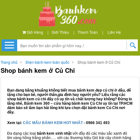
Giỏ Hàng
|
Giới Thiệu
|
Thanh Toán
|
Liên Hệ
Trang chủ
Điện bánh kem toàn quốc
Shop bánh kem ở Củ Chi
Shop bánh kem ở Củ Chi
Bạn đang bâng khuâng không biết mua bánh kem đẹp củ chi ở đâu, để
tặng cho bạn bè, người thân,gia đình hay người yêu? Liệu rằng các
shop bánh kem củ chi đấy có uy tín và chất lượng hay không? Đừng lo
lắng nhé, Bánh kem 360 – cửa hàng bánh kem Củ Chi uy tín tại TP.HCM
đảm bảo sẽ làm bạn hài lòng khi lựa chọn đặt bánh kem Củ Chi nơi
đây.
Xem tại:
CÁC MẪU BÁNH KEM HOT NHẤT
- 0966 341 493
Đa dạng các loại
bánh kem sinh nhật
với đầy đủ các màu sắc xanh đỏ
tím vàng hồng trắng phấn...... với các thương hiệu Giỏ trái cây chính hãng