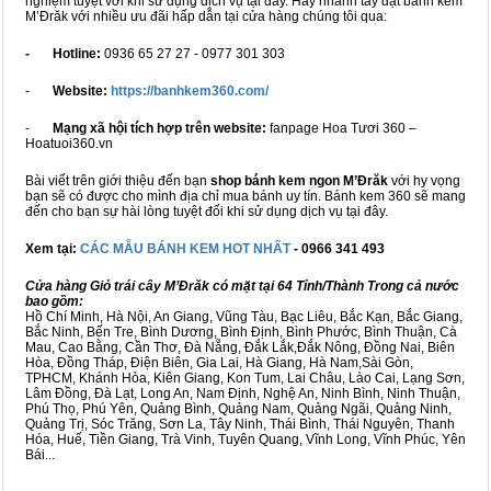
nghiệm tuyệt vời khi sử dụng dịch vụ tại đây. Hãy nhanh tay đặt bánh kem
M’Đrăk với nhiều ưu đãi hấp dẫn tại cửa hàng chúng tôi qua:
- Hotline:
0936 65 27 27 - 0977 301 303
-
Website:
https://banhkem360.com/
-
Mạng xã hội tích hợp trên website:
fanpage Hoa Tươi 360 –
Hoatuoi360.vn
Bài viết trên giới thiệu đến bạn
shop bánh kem ngon M’Đrăk
với hy vọng
bạn sẽ có được cho mình địa chỉ mua bánh uy tín. Bánh kem 360 sẽ mang
đến cho bạn sự hài lòng tuyệt đối khi sử dụng dịch vụ tại đây.
Xem tại:
CÁC MẪU BÁNH KEM HOT NHẤT
- 0966 341 493
Cửa hàng Giỏ trái cây M’Đrăk có mặt tại 64 Tỉnh/Thành Trong cả nước
bao gồm:
Hồ Chí Minh, Hà Nội, An Giang, Vũng Tàu, Bạc Liêu, Bắc Kạn, Bắc Giang,
Bắc Ninh, Bến Tre, Bình Dương, Bình Định, Bình Phước, Bình Thuận, Cà
Mau, Cao Bằng, Cần Thơ, Đà Nẵng, Đắk Lắk,Đắk Nông, Đồng Nai, Biên
Hòa, Đồng Tháp, Điện Biên, Gia Lai, Hà Giang, Hà Nam,Sài Gòn,
TPHCM, Khánh Hòa, Kiên Giang, Kon Tum, Lai Châu, Lào Cai, Lạng Sơn,
Lâm Đồng, Đà Lạt, Long An, Nam Định, Nghệ An, Ninh Bình, Ninh Thuận,
Phú Thọ, Phú Yên, Quảng Bình, Quảng Nam, Quảng Ngãi, Quảng Ninh,
Quảng Trị, Sóc Trăng, Sơn La, Tây Ninh, Thái Bình, Thái Nguyên, Thanh
Hóa, Huế, Tiền Giang, Trà Vinh, Tuyên Quang, Vĩnh Long, Vĩnh Phúc, Yên
Bái...