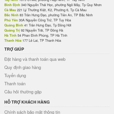
Bình Định
340 Nguyễn Thái Học, phường Ngô Mây, Tp Quy Nhơn
Cà Mau
221 Lý Thường Kiệt, K2, Phường 6, Tp Cà Mau
Bắc Ninh
83 Trần Hưng Đạo, phường Tiền An, TP Bắc Ninh
Phú Yên
30A Nguyễn Công Trứ, TP Tuy Hòa
Quảng Bình
41 Trần Hưng Đạo, Tp Đồng Hới
Quảng Trị
92 Nguyễn Trãi, TP Đông Hà
Hà Tĩnh
54 Phan Đình Phùng, TP Hà Tĩnh
Thanh Hóa
177 Lê Lai, TP Thanh Hóa
TRỢ GIÚP
Đặt hàng và thanh toán qua web
Quy định giao hàng
Tuyển dụng
Thanh toán
Câu hỏi thường gặp
HỖ TRỢ KHÁCH HÀNG
Chính sách bảo mật thông tin