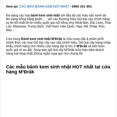
Xem tại:
CÁC MẪU BÁNH KEM HOT NHẤT
- 0966 341 493
Đa dạng các loại
bánh kem sinh nhật
với đầy đủ các màu sắc xanh đỏ
tím vàng hồng trắng phấn...... với các thương hiệu Giỏ trái cây chính hãng
uy tín tốt nhất tới từ nhiều quốc gia nổi tiếng như Nhật Bản, Đài Loan, Thái
Lan, Malyasia, Trung Quốc, Việt Nam, Hàn Quốc, Nga, Mỹ, Pháp, Đức,
Italy.....
Cửa hàng
Bánh kem sinh nhật M’Đrăk
là nhà cung cấp & phân phối
chính thức các loại Giỏ trái cây cao cấp chính hiệu, Giỏ trái cây hàng nhập
khẩu chính hãng cho nhiều cửa hàng đại lý lớn ở
M’Đrăk
và trên toàn
quốc giá rẻ ưu đãi. Shop bán giỏ trái cây M’Đrăk luôn bảo đảm khách
hàng hài lòng nhất. Đừng ngần ngại gọi cho chúng tôi
Các mẫu bánh kem sinh nhật HOT nhất tại cửa
hàng M’Đrăk