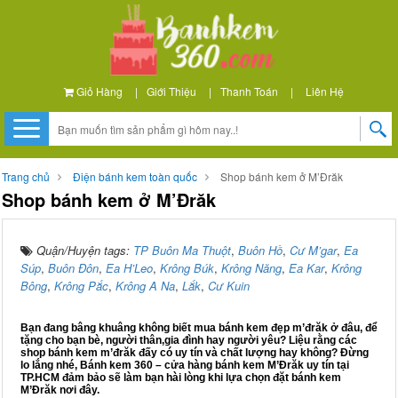
Giỏ Hàng
|
Giới Thiệu
|
Thanh Toán
|
Liên Hệ
Trang chủ
Điện bánh kem toàn quốc
Shop bánh kem ở M’Đrăk
Shop bánh kem ở M’Đrăk
Quận/Huyện tags:
TP Buôn Ma Thuột
,
Buôn Hồ
,
Cư M’gar
,
Ea
Súp
,
Buôn Đôn
,
Ea H’Leo
,
Krông Búk
,
Krông Năng
,
Ea Kar
,
Krông
Bông
,
Krông Pắc
,
Krông A Na
,
Lắk
,
Cư Kuin
Bạn đang bâng khuâng không biết mua bánh kem đẹp m’đrăk ở đâu, để
tặng cho bạn bè, người thân,gia đình hay người yêu? Liệu rằng các
shop bánh kem m’đrăk đấy có uy tín và chất lượng hay không? Đừng
lo lắng nhé, Bánh kem 360 – cửa hàng bánh kem M’Đrăk uy tín tại
TP.HCM đảm bảo sẽ làm bạn hài lòng khi lựa chọn đặt bánh kem
M’Đrăk nơi đây.