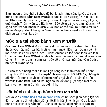
Cửa hàng bánh kem M’Đrăk chất lượng
Bánh ngon không thôi thì chưa đủ bởi khách hàng cũng là yếu tố quan
trọng giúp
shop bánh kem M’Đrăk
chúng tôi có được chỗ đứng như hiện
tại. Nhân viên tại cửa hàng chúng tôi luôn trong tư thế sẵn sàng phục vụ
quý khách. Thành viên của Bánh kem 360 sẽ tư vấn cho bạn một cách kỹ
càng nhất về sản phẩm và dịch vụ để bạn có thể hiểu rõ. Chúng tôi luôn
nỗ lực để giúp khách hàng có được sự trải nghiệm tuyệt vời khi sử dụng
dịch vụ bánh kem tại đây.
Mức giá tại shop bánh kem M’Đrăk
Giá bánh kem M’Đrăk
được niêm yết ở nhiều mức giá khác nhau. Tùy
thuộc vào mẫu mã, loại bánh cũng như nguyên liệu mà mức giá về mỗi
loại bánh sẽ có sự chênh lệch. Tuy nhiên bạn có thể hoàn toàn yên tâm
khi
mua bánh kem M’Đrăk
tại đây, bởi mức giá mà cửa hàng đưa ra là vô
cùng mềm mỏng cạnh tranh đảm bảo sẽ khiến bạn hài lòng về giá cũng
như chất lượng bánh.
Để cho khách hàng có thể thuận tiện trong việc tham khảo mẫu bánh
cũng như giá bánh kem tại
shop bánh kem ngon nhất M’Đrăk,
chúng tôi
đã đăng tải thông tin về giá cũng như mẫu mã về sản phẩm lên trên
website
Bánh kem 360.
Vì thế, bạn có thể dễ dàng lựa chọn một chiếc
bánh kem ở mức giá thích hợp với mình.
Đặt bánh tại shop bánh kem M’Đrăk
Với vô vàn
combo hoa tươi và bánh kem
, chính sách giao hàng tận nơi
tiện lợi, cùng đội ngũ nhân viên nhiệt tình thân thiện luôn hỗ trợ khách
hàng một cách chu đáo nhất. Bánh kem 360 sẽ đem đến cho bạn trải