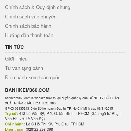
Chính sách & Quy định chung
Chính sách vận chuyển
Chính sách bảo hành
Hướng dẫn thanh toán
TIN TỨC
Giới Thiệu
Tư vấn tặng bánh
Điện bánh kem toàn quốc
BANHKEM360.COM
banhkem360.com là website trực thuộc quyền quản lý của CÔNG TY CỔ PHẦN
XUẤT NHẬP KHẨU HOA TƯƠI 360
GPKD 0313524315 do Sở kế hoạch Đầu tư TP. Hồ Chí Minh cấp 06/11/2015
Trụ sở:
413 Lê Văn Sỹ, P.2, Q.Tân Bình, TPHCM (Gần ngã tư Phạm
Văn Hai với Lê Văn Sỹ)
Chi nhánh:
Lô C Hồ Thị Kỷ, P1, Q10, TPHCM
Điện thoại:
(028)22 298 398