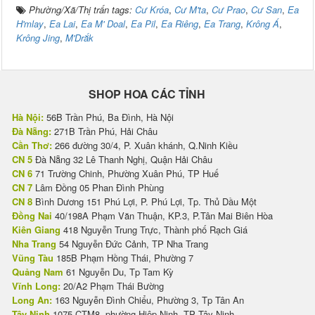
Phường/Xã/Thị trấn tags:
Cư Króa
,
Cư M'ta
,
Cư Prao
,
Cư San
,
Ea
H'mlay
,
Ea Lai
,
Ea M' Doal
,
Ea Pil
,
Ea Riêng
,
Ea Trang
,
Krông Á
,
Krông Jing
,
M'Drắk
SHOP HOA CÁC TỈNH
Hà Nội:
56B Trần Phú, Ba Đình, Hà Nội
Đà Nẵng:
271B Trần Phú, Hải Châu
Cần Thơ:
266 đường 30/4, P. Xuân khánh, Q.Ninh Kiều
CN 5
Đà Nẵng 32 Lê Thanh Nghị, Quận Hải Châu
CN 6
71 Trường Chinh, Phường Xuân Phú, TP Huế
CN 7
Lâm Đồng 05 Phan Đình Phùng
CN 8
Bình Dương 151 Phú Lợi, P. Phú Lợi, Tp. Thủ Dầu Một
Đồng Nai
40/198A Phạm Văn Thuận, KP.3, P.Tân Mai Biên Hòa
Kiên Giang
418 Nguyễn Trung Trực, Thành phố Rạch Giá
Nha Trang
54 Nguyễn Đức Cảnh, TP Nha Trang
Vũng Tàu
185B Phạm Hồng Thái, Phường 7
Quảng Nam
61 Nguyễn Du, Tp Tam Kỳ
Vĩnh Long:
20/A2 Phạm Thái Bường
Long An:
163 Nguyễn Đình Chiểu, Phường 3, Tp Tân An
Tây Ninh
1075 CTM8, phường Hiệp Ninh, TP Tây Ninh