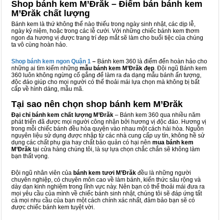
Shop bánh kem M’Đrăk – Điểm bán bánh kem
M’Đrăk chất lượng
Bánh kem là thứ không thể nào thiếu trong ngày sinh nhật, các dịp lễ,
ngày kỷ niệm, hoặc trong các lễ cưới. Với những chiếc bánh kem thơm
ngon đa hương vị được trang trí đẹp mắt sẽ làm cho buổi tiệc của chúng
ta vô cùng hoàn hảo.
Shop bánh kem ngon Qu
ậ
n 1
–
Bánh kem 360 là điểm đến hoàn hảo cho
những ai tìm kiếm những
mẫu bánh kem M’Đrăk đẹp
. Đội ngũ Bánh kem
360 luôn không ngừng cố gắng để làm ra đa dạng mẫu bánh ấn tượng,
độc đáo giúp cho mọi người có thể thoải mái lựa chọn mà không bị bất
cấp về hình dáng, mẫu mã.
Tại sao nên chọn shop bánh kem M’Đrăk
Đại chỉ bánh kem chất lượng M’Đrăk
– Bánh kem 360 qua nhiều năm
phát triển đã được mọi người công nhận bởi hương vị độc đáo. Hương vị
trong mỗi chiếc bánh đều hòa quyện vào nhau một cách hài hòa. Nguồn
nguyên liệu sử dụng được nhập từ các nhà cung cấp uy tín, không hề sử
dụng các chất phụ gia hay chất bảo quản có hại nên
mua bánh kem
M’Đrăk
tại cửa hàng chúng tôi, là sự lựa chọn chắc chắn sẽ không làm
bạn thất vọng.
Đội ngũ nhân viên của
bánh kem tươi M’Đrăk
đều là những người
chuyên nghiệp, có chuyên môn cao về làm bánh, kiến thức sâu rộng và
dày dạn kinh nghiệm trong lĩnh vực này. Nên bạn có thể thoải mái đưa ra
mọi yêu cầu của mình về chiếc bánh sinh nhật, chúng tôi sẽ đáp ứng tất
cả mọi nhu cầu của bạn một cách chính xác nhất, đảm bảo bạn sẽ có
được chiếc bánh kem tuyệt vời.