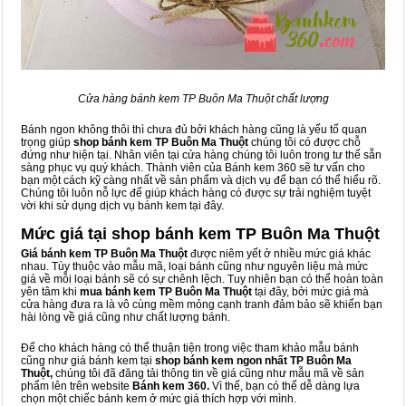
Cửa hàng bánh kem TP Buôn Ma Thuột chất lượng
Bánh ngon không thôi thì chưa đủ bởi khách hàng cũng là yếu tố quan
trọng giúp
shop bánh kem TP Buôn Ma Thuột
chúng tôi có được chỗ
đứng như hiện tại. Nhân viên tại cửa hàng chúng tôi luôn trong tư thế sẵn
sàng phục vụ quý khách. Thành viên của Bánh kem 360 sẽ tư vấn cho
bạn một cách kỹ càng nhất về sản phẩm và dịch vụ để bạn có thể hiểu rõ.
Chúng tôi luôn nỗ lực để giúp khách hàng có được sự trải nghiệm tuyệt
vời khi sử dụng dịch vụ bánh kem tại đây.
Mức giá tại shop bánh kem TP Buôn Ma Thuột
Giá bánh kem TP Buôn Ma Thuột
được niêm yết ở nhiều mức giá khác
nhau. Tùy thuộc vào mẫu mã, loại bánh cũng như nguyên liệu mà mức
giá về mỗi loại bánh sẽ có sự chênh lệch. Tuy nhiên bạn có thể hoàn toàn
yên tâm khi
mua bánh kem TP Buôn Ma Thuột
tại đây, bởi mức giá mà
cửa hàng đưa ra là vô cùng mềm mỏng cạnh tranh đảm bảo sẽ khiến bạn
hài lòng về giá cũng như chất lượng bánh.
Để cho khách hàng có thể thuận tiện trong việc tham khảo mẫu bánh
cũng như giá bánh kem tại
shop bánh kem ngon nhất TP Buôn Ma
Thuột,
chúng tôi đã đăng tải thông tin về giá cũng như mẫu mã về sản
phẩm lên trên website
Bánh kem 360.
Vì thế, bạn có thể dễ dàng lựa
chọn một chiếc bánh kem ở mức giá thích hợp với mình.