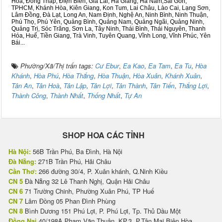
Hòa, Đồng Tháp, Điện Biên, Gia Lai, Hà Giang, Hà Nam,Sài Gòn,
TPHCM, Khánh Hòa, Kiên Giang, Kon Tum, Lai Châu, Lào Cai, Lạng Sơn,
Lâm Đồng, Đà Lạt, Long An, Nam Định, Nghệ An, Ninh Bình, Ninh Thuận,
Phú Thọ, Phú Yên, Quảng Bình, Quảng Nam, Quảng Ngãi, Quảng Ninh,
Quảng Trị, Sóc Trăng, Sơn La, Tây Ninh, Thái Bình, Thái Nguyên, Thanh
Hóa, Huế, Tiền Giang, Trà Vinh, Tuyên Quang, Vĩnh Long, Vĩnh Phúc, Yên
Bái...
Phường/Xã/Thị trấn tags:
Cư Ebur
,
Ea Kao
,
Ea Tam
,
Ea Tu
,
Hòa
Khánh
,
Hòa Phú
,
Hòa Thắng
,
Hòa Thuận
,
Hòa Xuân
,
Khánh Xuân
,
Tân An
,
Tân Hoà
,
Tân Lập
,
Tân Lợi
,
Tân Thành
,
Tân Tiến
,
Thắng Lợi
,
Thành Công
,
Thành Nhất
,
Thống Nhất
,
Tự An
SHOP HOA CÁC TỈNH
Hà Nội:
56B Trần Phú, Ba Đình, Hà Nội
Đà Nẵng:
271B Trần Phú, Hải Châu
Cần Thơ:
266 đường 30/4, P. Xuân khánh, Q.Ninh Kiều
CN 5
Đà Nẵng 32 Lê Thanh Nghị, Quận Hải Châu
CN 6
71 Trường Chinh, Phường Xuân Phú, TP Huế
CN 7
Lâm Đồng 05 Phan Đình Phùng
CN 8
Bình Dương 151 Phú Lợi, P. Phú Lợi, Tp. Thủ Dầu Một
Đồng Nai
40/198A Phạm Văn Thuận, KP.3, P.Tân Mai Biên Hòa