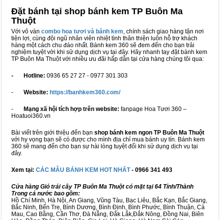
Đặt bánh tại shop bánh kem TP Buôn Ma
Thuột
Với vô vàn
combo hoa tươi và bánh kem
, chính sách giao hàng tận nơi
tiện lợi, cùng đội ngũ nhân viên nhiệt tình thân thiện luôn hỗ trợ khách
hàng một cách chu đáo nhất. Bánh kem 360 sẽ đem đến cho bạn trải
nghiệm tuyệt vời khi sử dụng dịch vụ tại đây. Hãy nhanh tay đặt bánh kem
TP Buôn Ma Thuột với nhiều ưu đãi hấp dẫn tại cửa hàng chúng tôi qua:
- Hotline:
0936 65 27 27 - 0977 301 303
-
Website:
https://banhkem360.com/
-
Mạng xã hội tích hợp trên website:
fanpage Hoa Tươi 360 –
Hoatuoi360.vn
Bài viết trên giới thiệu đến bạn
shop bánh kem ngon TP Buôn Ma Thuột
với hy vọng bạn sẽ có được cho mình địa chỉ mua bánh uy tín. Bánh kem
360 sẽ mang đến cho bạn sự hài lòng tuyệt đối khi sử dụng dịch vụ tại
đây.
Xem tại:
CÁC MẪU BÁNH KEM HOT NHẤT
- 0966 341 493
Cửa hàng Giỏ trái cây TP Buôn Ma Thuột có mặt tại 64 Tỉnh/Thành
Trong cả nước bao gồm:
Hồ Chí Minh, Hà Nội, An Giang, Vũng Tàu, Bạc Liêu, Bắc Kạn, Bắc Giang,
Bắc Ninh, Bến Tre, Bình Dương, Bình Định, Bình Phước, Bình Thuận, Cà
Mau, Cao Bằng, Cần Thơ, Đà Nẵng, Đắk Lắk,Đắk Nông, Đồng Nai, Biên