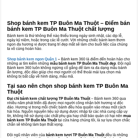
Shop bánh kem TP Buôn Ma Thuột – Điểm bán
bánh kem TP Buôn Ma Thuột chất lượng
Bánh kem là thứ không thể nào thiếu trong ngày sinh nhật, các dịp lễ,
ngày kỷ niệm, hoặc trong các lễ cưới. Với những chiếc bánh kem thơm
ngon đa hương vị được trang trí đẹp mắt sẽ làm cho buổi tiệc của chúng
ta vô cùng hoàn hảo.
Shop bánh kem ngon Qu
ậ
n 1
–
Bánh kem 360 là điểm đến hoàn hảo cho
những ai tìm kiếm những
mẫu bánh kem TP Buôn Ma Thuột đẹp
. Đội ngũ
Bánh kem 360 luôn không ngừng cố gắng để làm ra đa dạng mẫu bánh
ấn tượng, độc đáo giúp cho mọi người có thể thoải mái lựa chọn mà
không bị bất cấp về hình dáng, mẫu mã.
Tại sao nên chọn shop bánh kem TP Buôn Ma
Thuột
Đại chỉ bánh kem chất lượng TP Buôn Ma Thuột
– Bánh kem 360 qua
nhiều năm phát triển đã được mọi người công nhận bởi hương vị độc
đáo. Hương vị trong mỗi chiếc bánh đều hòa quyện vào nhau một cách
hài hòa. Nguồn nguyên liệu sử dụng được nhập từ các nhà cung cấp uy
tín, không hề sử dụng các chất phụ gia hay chất bảo quản có hại nên
mua
bánh kem TP Buôn Ma Thuột
tại cửa hàng chúng tôi, là sự lựa chọn chắc
chắn sẽ không làm bạn thất vọng.
Đội ngũ nhân viên của
bánh kem tươi TP Buôn Ma Thuột
đều là những