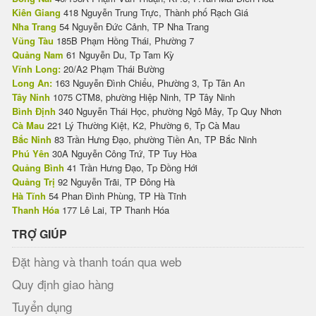
Kiên Giang
418 Nguyễn Trung Trực, Thành phố Rạch Giá
Nha Trang
54 Nguyễn Đức Cảnh, TP Nha Trang
Vũng Tàu
185B Phạm Hồng Thái, Phường 7
Quảng Nam
61 Nguyễn Du, Tp Tam Kỳ
Vĩnh Long:
20/A2 Phạm Thái Bường
Long An:
163 Nguyễn Đình Chiểu, Phường 3, Tp Tân An
Tây Ninh
1075 CTM8, phường Hiệp Ninh, TP Tây Ninh
Bình Định
340 Nguyễn Thái Học, phường Ngô Mây, Tp Quy Nhơn
Cà Mau
221 Lý Thường Kiệt, K2, Phường 6, Tp Cà Mau
Bắc Ninh
83 Trần Hưng Đạo, phường Tiền An, TP Bắc Ninh
Phú Yên
30A Nguyễn Công Trứ, TP Tuy Hòa
Quảng Bình
41 Trần Hưng Đạo, Tp Đồng Hới
Quảng Trị
92 Nguyễn Trãi, TP Đông Hà
Hà Tĩnh
54 Phan Đình Phùng, TP Hà Tĩnh
Thanh Hóa
177 Lê Lai, TP Thanh Hóa
TRỢ GIÚP
Đặt hàng và thanh toán qua web
Quy định giao hàng
Tuyển dụng