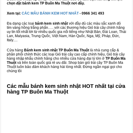
chọn đặt bánh kem TP Buôn Ma Thuột nơi đây.
Xem tại:
CÁC MẪU BÁNH KEM HOT NHẤT
- 0966 341 493
Đa dạng các loại
bánh kem sinh nhật
với đầy đủ các màu sắc xanh đỏ
tím vàng hồng trắng phấn...... với các thương hiệu Giỏ trái cây chính hãng
uy tín tốt nhất tới từ nhiều quốc gia nổi tiếng như Nhật Bản, Đài Loan, Thái
Lan, Malyasia, Trung Quốc, Việt Nam, Hàn Quốc, Nga, Mỹ, Pháp, Đức,
Italy.....
Cửa hàng
Bánh kem sinh nhật TP Buôn Ma Thuột
là nhà cung cấp &
phân phối chính thức các loại Giỏ trái cây cao cấp chính hiệu, Giỏ trái cây
hàng nhập khẩu chính hãng cho nhiều cửa hàng đại lý lớn ở
TP Buôn Ma
Thuột
và trên toàn quốc giá rẻ ưu đãi. Shop bán giỏ trái cây TP Buôn Ma
Thuột luôn bảo đảm khách hàng hài lòng nhất. Đừng ngần ngại gọi cho
chúng tôi
Các mẫu bánh kem sinh nhật HOT nhất tại cửa
hàng TP Buôn Ma Thuột