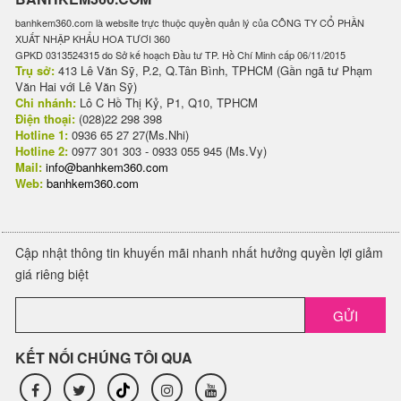
banhkem360.com là website trực thuộc quyền quản lý của CÔNG TY CỔ PHẦN
XUẤT NHẬP KHẨU HOA TƯƠI 360
GPKD 0313524315 do Sở kế hoạch Đầu tư TP. Hồ Chí Minh cấp 06/11/2015
Trụ sở:
413 Lê Văn Sỹ, P.2, Q.Tân Bình, TPHCM (Gần ngã tư Phạm
Văn Hai với Lê Văn Sỹ)
Chi nhánh:
Lô C Hồ Thị Kỷ, P1, Q10, TPHCM
Điện thoại:
(028)22 298 398
Hotline 1:
0936 65 27 27(Ms.Nhi)
Hotline 2:
0977 301 303 - 0933 055 945 (Ms.Vy)
Mail:
info@banhkem360.com
Web:
banhkem360.com
Cập nhật thông tin khuyến mãi nhanh nhất hưởng quyền lợi giảm
giá riêng biệt
GỬI
KẾT NỐI CHÚNG TÔI QUA