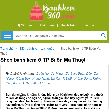
Giỏ Hàng
|
Giới Thiệu
|
Thanh Toán
|
Liên Hệ
Trang chủ
Điện bánh kem toàn quốc
Shop bánh kem ở TP Buôn Ma
Thuột
Shop bánh kem ở TP Buôn Ma Thuột
Quận/Huyện tags:
Buôn Hồ
,
Cư M’gar
,
Ea Súp
,
Buôn Đôn
,
Ea
H’Leo
,
Krông Búk
,
Krông Năng
,
Ea Kar
,
M’Đrăk
,
Krông Bông
,
Krông
Pắc
,
Krông A Na
,
Lắk
,
Cư Kuin
Bạn đang bâng khuâng không biết mua bánh kem đẹp tp buôn ma thuột
ở đâu, để tặng cho bạn bè, người thân,gia đình hay người yêu? Liệu
rằng các shop bánh kem tp buôn ma thuột đấy có uy tín và chất lượng
hay không? Đừng lo lắng nhé, Bánh kem 360 – cửa hàng bánh kem TP
Buôn Ma Thuột uy tín tại TP.HCM đảm bảo sẽ làm bạn hài lòng khi lựa