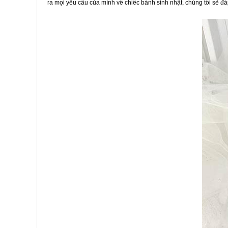
ra mọi yêu cầu của mình về chiếc bánh sinh nhật, chúng tôi sẽ đ