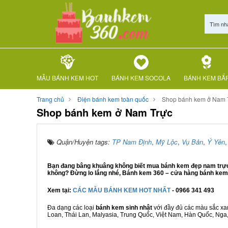
Tìm nh
MẪU BÁNH KEM HOT
BÁNH KEM SOCOLA
BÁNH KEM BẮ
Trang chủ
Điện bánh kem toàn quốc
Shop bánh kem ở Nam 
Shop bánh kem ở Nam Trực
Quận/Huyện tags:
TP Nam Định
,
Mỹ Lộc
,
Vụ Bản
,
Ý Yên
Bạn đang bâng khuâng không biết mua bánh kem đẹp nam trực ở
không? Đừng lo lắng nhé, Bánh kem 360 – cửa hàng bánh kem N
Xem tại:
CÁC MẪU BÁNH KEM HOT NHẤT
- 0966 341 493
Đa dạng các loại
bánh kem sinh nhật
với đầy đủ các màu sắc xanh
Loan, Thái Lan, Malyasia, Trung Quốc, Việt Nam, Hàn Quốc, Nga, M