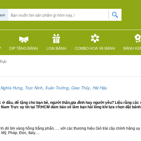
anh
P
DIP TẶNG BÁNH
LOẠI BÁNH
COMBO HOA VÀ BÁNH
BÁNH KE
Trực
,
Nghĩa Hưng
,
Trực Ninh
,
Xuân Trường
,
Giao Thủy
,
Hải Hậu
 đâu, để tặng cho bạn bè, người thân,gia đình hay người yêu? Liệu rằng các 
am Trực uy tín tại TP.HCM đảm bảo sẽ làm bạn hài lòng khi lựa chọn đặt bán
 đỏ tím vàng hồng trắng phấn...... với các thương hiệu Giỏ trái cây chính hãng uy t
ỹ, Pháp, Đức, Italy.....