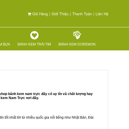
Giỏ Hàng
|
Giới Thiệu
|
Thanh Toán
|
Liên Hệ
M BỰA
BÁNH KEM TRÁI TIM
BÁNH KEM DOREMON
shop bánh kem nam trực đấy có uy tín và chất lượng hay
h kem Nam Trực nơi đây.
ín tốt nhất tới từ nhiều quốc gia nổi tiếng như Nhật Bản, Đài