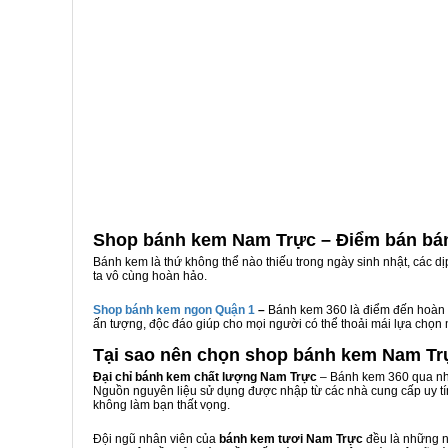
Shop bánh kem Nam Trực – Điểm bán bá
Bánh kem là thứ không thể nào thiếu trong ngày sinh nhật, các d
ta vô cùng hoàn hảo.
Shop bánh kem ngon Qu
ậ
n 1
–
Bánh kem 360 là điểm đến hoàn 
ấn tượng, độc đáo giúp cho mọi người có thể thoải mái lựa chọn
Tại sao nên chọn shop bánh kem Nam Tr
Đại chỉ bánh kem chất lượng Nam Trực
– Bánh kem 360 qua nhi
Nguồn nguyên liệu sử dụng được nhập từ các nhà cung cấp uy tí
không làm bạn thất vọng.
Đội ngũ nhân viên của
bánh kem tươi Nam Trực
đều là những n