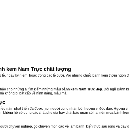
nh kem Nam Trực chất lượng
ịp lễ, ngày kỷ niệm, hoặc trong các lễ cưới. Với những chiếc bánh kem thơm ngon đ
hảo cho những ai tìm kiếm những
mẫu bánh kem Nam Trực đẹp
. Đội ngũ Bánh 
 mà không bị bất cấp về hình dáng, mẫu mã.
ực
ều năm phát triển đã được mọi người công nhận bởi hương vị độc đáo. Hương vị 
n, không hề sử dụng các chất phụ gia hay chất bảo quản có hại nên
mua bánh ke
gười chuyên nghiệp, có chuyên môn cao về làm bánh, kiến thức sâu rộng và dày dạ