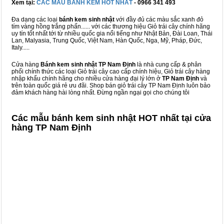
Xem tại:
CÁC MẪU BÁNH KEM HOT NHẤT
- 0966 341 493
Đa dạng các loại
bánh kem sinh nhật
với đầy đủ các màu sắc xanh đỏ
tím vàng hồng trắng phấn...... với các thương hiệu Giỏ trái cây chính hãng
uy tín tốt nhất tới từ nhiều quốc gia nổi tiếng như Nhật Bản, Đài Loan, Thái
Lan, Malyasia, Trung Quốc, Việt Nam, Hàn Quốc, Nga, Mỹ, Pháp, Đức,
Italy.....
Cửa hàng
Bánh kem sinh nhật TP Nam Định
là nhà cung cấp & phân
phối chính thức các loại Giỏ trái cây cao cấp chính hiệu, Giỏ trái cây hàng
nhập khẩu chính hãng cho nhiều cửa hàng đại lý lớn ở
TP Nam Định
và
trên toàn quốc giá rẻ ưu đãi. Shop bán giỏ trái cây TP Nam Định luôn bảo
đảm khách hàng hài lòng nhất. Đừng ngần ngại gọi cho chúng tôi
Các mẫu bánh kem sinh nhật HOT nhất tại cửa
hàng TP Nam Định