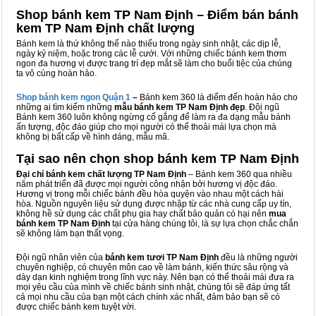
Shop bánh kem TP Nam Định – Điểm bán bánh
kem TP Nam Định chất lượng
Bánh kem là thứ không thể nào thiếu trong ngày sinh nhật, các dịp lễ,
ngày kỷ niệm, hoặc trong các lễ cưới. Với những chiếc bánh kem thơm
ngon đa hương vị được trang trí đẹp mắt sẽ làm cho buổi tiệc của chúng
ta vô cùng hoàn hảo.
Shop bánh kem ngon Qu
ậ
n 1
–
Bánh kem 360 là điểm đến hoàn hảo cho
những ai tìm kiếm những
mẫu bánh kem TP Nam Định đẹp
. Đội ngũ
Bánh kem 360 luôn không ngừng cố gắng để làm ra đa dạng mẫu bánh
ấn tượng, độc đáo giúp cho mọi người có thể thoải mái lựa chọn mà
không bị bất cấp về hình dáng, mẫu mã.
Tại sao nên chọn shop bánh kem TP Nam Định
Đại chỉ bánh kem chất lượng TP Nam Định
– Bánh kem 360 qua nhiều
năm phát triển đã được mọi người công nhận bởi hương vị độc đáo.
Hương vị trong mỗi chiếc bánh đều hòa quyện vào nhau một cách hài
hòa. Nguồn nguyên liệu sử dụng được nhập từ các nhà cung cấp uy tín,
không hề sử dụng các chất phụ gia hay chất bảo quản có hại nên
mua
bánh kem TP Nam Định
tại cửa hàng chúng tôi, là sự lựa chọn chắc chắn
sẽ không làm bạn thất vọng.
Đội ngũ nhân viên của
bánh kem tươi TP Nam Định
đều là những người
chuyên nghiệp, có chuyên môn cao về làm bánh, kiến thức sâu rộng và
dày dạn kinh nghiệm trong lĩnh vực này. Nên bạn có thể thoải mái đưa ra
mọi yêu cầu của mình về chiếc bánh sinh nhật, chúng tôi sẽ đáp ứng tất
cả mọi nhu cầu của bạn một cách chính xác nhất, đảm bảo bạn sẽ có
được chiếc bánh kem tuyệt vời.