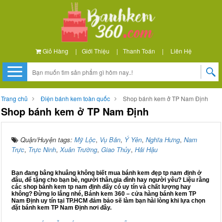
Giỏ Hàng
|
Giới Thiệu
|
Thanh Toán
|
Liên Hệ
Trang chủ
Điện bánh kem toàn quốc
Shop bánh kem ở TP Nam Định
Shop bánh kem ở TP Nam Định
Quận/Huyện tags:
Mỹ Lộc
,
Vụ Bản
,
Ý Yên
,
Nghĩa Hưng
,
Nam
Trực
,
Trực Ninh
,
Xuân Trường
,
Giao Thủy
,
Hải Hậu
Bạn đang bâng khuâng không biết mua bánh kem đẹp tp nam định ở
đâu, để tặng cho bạn bè, người thân,gia đình hay người yêu? Liệu rằng
các shop bánh kem tp nam định đấy có uy tín và chất lượng hay
không? Đừng lo lắng nhé, Bánh kem 360 – cửa hàng bánh kem TP
Nam Định uy tín tại TP.HCM đảm bảo sẽ làm bạn hài lòng khi lựa chọn
đặt bánh kem TP Nam Định nơi đây.