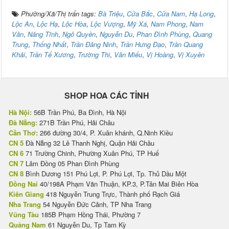
Phường/Xã/Thị trấn tags:
Bà Triệu
,
Cửa Bắc
,
Cửa Nam
,
Hạ Long
,
Lộc An
,
Lộc Hạ
,
Lộc Hòa
,
Lộc Vượng
,
Mỹ Xá
,
Nam Phong
,
Nam
Vân
,
Năng Tĩnh
,
Ngô Quyền
,
Nguyễn Du
,
Phan Đình Phùng
,
Quang
Trung
,
Thống Nhất
,
Trần Đăng Ninh
,
Trần Hưng Đạo
,
Trần Quang
Khải
,
Trần Tế Xương
,
Trường Thi
,
Văn Miếu
,
Vị Hoàng
,
Vị Xuyên
SHOP HOA CÁC TỈNH
Hà Nội:
56B Trần Phú, Ba Đình, Hà Nội
Đà Nẵng:
271B Trần Phú, Hải Châu
Cần Thơ:
266 đường 30/4, P. Xuân khánh, Q.Ninh Kiều
CN 5
Đà Nẵng 32 Lê Thanh Nghị, Quận Hải Châu
CN 6
71 Trường Chinh, Phường Xuân Phú, TP Huế
CN 7
Lâm Đồng 05 Phan Đình Phùng
CN 8
Bình Dương 151 Phú Lợi, P. Phú Lợi, Tp. Thủ Dầu Một
Đồng Nai
40/198A Phạm Văn Thuận, KP.3, P.Tân Mai Biên Hòa
Kiên Giang
418 Nguyễn Trung Trực, Thành phố Rạch Giá
Nha Trang
54 Nguyễn Đức Cảnh, TP Nha Trang
Vũng Tàu
185B Phạm Hồng Thái, Phường 7
Quảng Nam
61 Nguyễn Du, Tp Tam Kỳ