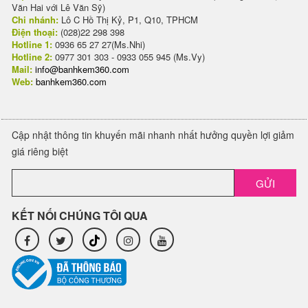
Văn Hai với Lê Văn Sỹ)
Chi nhánh:
Lô C Hồ Thị Kỷ, P1, Q10, TPHCM
Điện thoại:
(028)22 298 398
Hotline 1:
0936 65 27 27(Ms.Nhi)
Hotline 2:
0977 301 303 - 0933 055 945 (Ms.Vy)
Mail:
info@banhkem360.com
Web:
banhkem360.com
Cập nhật thông tin khuyến mãi nhanh nhất hưởng quyền lợi giảm
giá riêng biệt
GỬI
KẾT NỐI CHÚNG TÔI QUA