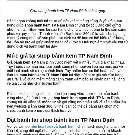
Cửa hàng bánh kem TP Nam Định chất lượng
Bánh ngon không thôi thì chưa đủ bởi khách hàng cũng là yếu tố quan
trọng giúp
shop bánh kem TP Nam Định
chúng tôi có được chỗ đứng
như hiện tại. Nhân viên tại cửa hàng chúng tôi luôn trong tư thế sẵn sàng
phục vụ quý khách. Thành viên của Bánh kem 360 sẽ tư vấn cho bạn một
cách kỹ càng nhất về sản phẩm và dịch vụ để bạn có thể hiểu rõ. Chúng
tôi luôn nỗ lực để giúp khách hàng có được sự trải nghiệm tuyệt vời khi sử
dụng dịch vụ bánh kem tại đây.
Mức giá tại shop bánh kem TP Nam Định
Giá bánh kem TP Nam Định
được niêm yết ở nhiều mức giá khác nhau.
Tùy thuộc vào mẫu mã, loại bánh cũng như nguyên liệu mà mức giá về
mỗi loại bánh sẽ có sự chênh lệch. Tuy nhiên bạn có thể hoàn toàn yên
tâm khi
mua bánh kem TP Nam Định
tại đây, bởi mức giá mà cửa hàng
đưa ra là vô cùng mềm mỏng cạnh tranh đảm bảo sẽ khiến bạn hài lòng
về giá cũng như chất lượng bánh.
Để cho khách hàng có thể thuận tiện trong việc tham khảo mẫu bánh
cũng như giá bánh kem tại
shop bánh kem ngon nhất TP Nam Định,
chúng tôi đã đăng tải thông tin về giá cũng như mẫu mã về sản phẩm lên
trên website
Bánh kem 360.
Vì thế, bạn có thể dễ dàng lựa chọn một
chiếc bánh kem ở mức giá thích hợp với mình.
Đặt bánh tại shop bánh kem TP Nam Định
Với vô vàn
combo hoa tươi và bánh kem
, chính sách giao hàng tận nơi
tiện lợi, cùng đội ngũ nhân viên nhiệt tình thân thiện luôn hỗ trợ khách