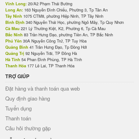
Vĩnh Long:
20/A2 Phạm Thái Bường
Long An:
163 Nguyễn Đình Chiểu, Phường 3, Tp Tân An
Tây Ninh
1075 CTM8, phường Hiệp Ninh, TP Tây Ninh
Bình Định
340 Nguyễn Thái Học, phường Ngô Mây, Tp Quy Nhơn
Cà Mau
221 Lý Thường Kiệt, K2, Phường 6, Tp Cà Mau
Bắc Ninh
83 Trần Hưng Đạo, phường Tiền An, TP Bắc Ninh
Phú Yên
30A Nguyễn Công Trứ, TP Tuy Hòa
Quảng Bình
41 Trần Hưng Đạo, Tp Đồng Hới
Quảng Trị
92 Nguyễn Trãi, TP Đông Hà
Hà Tĩnh
54 Phan Đình Phùng, TP Hà Tĩnh
Thanh Hóa
177 Lê Lai, TP Thanh Hóa
TRỢ GIÚP
Đặt hàng và thanh toán qua web
Quy định giao hàng
Tuyển dụng
Thanh toán
Câu hỏi thường gặp