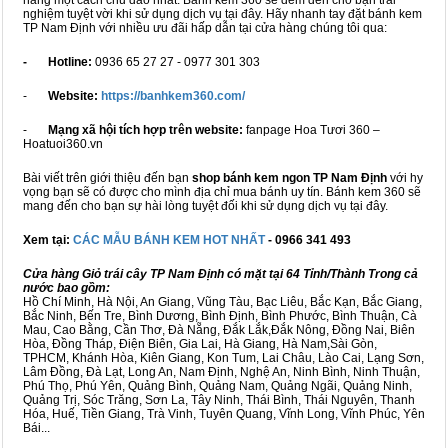
hàng một cách chu đáo nhất. Bánh kem 360 sẽ đem đến cho bạn trải
nghiệm tuyệt vời khi sử dụng dịch vụ tại đây. Hãy nhanh tay đặt bánh kem
TP Nam Định với nhiều ưu đãi hấp dẫn tại cửa hàng chúng tôi qua:
- Hotline:
0936 65 27 27 - 0977 301 303
-
Website:
https://banhkem360.com/
-
Mạng xã hội tích hợp trên website:
fanpage Hoa Tươi 360 –
Hoatuoi360.vn
Bài viết trên giới thiệu đến bạn
shop bánh kem ngon TP Nam Định
với hy
vọng bạn sẽ có được cho mình địa chỉ mua bánh uy tín. Bánh kem 360 sẽ
mang đến cho bạn sự hài lòng tuyệt đối khi sử dụng dịch vụ tại đây.
Xem tại:
CÁC MẪU BÁNH KEM HOT NHẤT
- 0966 341 493
Cửa hàng Giỏ trái cây TP Nam Định có mặt tại 64 Tỉnh/Thành Trong cả
nước bao gồm:
Hồ Chí Minh, Hà Nội, An Giang, Vũng Tàu, Bạc Liêu, Bắc Kạn, Bắc Giang,
Bắc Ninh, Bến Tre, Bình Dương, Bình Định, Bình Phước, Bình Thuận, Cà
Mau, Cao Bằng, Cần Thơ, Đà Nẵng, Đắk Lắk,Đắk Nông, Đồng Nai, Biên
Hòa, Đồng Tháp, Điện Biên, Gia Lai, Hà Giang, Hà Nam,Sài Gòn,
TPHCM, Khánh Hòa, Kiên Giang, Kon Tum, Lai Châu, Lào Cai, Lạng Sơn,
Lâm Đồng, Đà Lạt, Long An, Nam Định, Nghệ An, Ninh Bình, Ninh Thuận,
Phú Thọ, Phú Yên, Quảng Bình, Quảng Nam, Quảng Ngãi, Quảng Ninh,
Quảng Trị, Sóc Trăng, Sơn La, Tây Ninh, Thái Bình, Thái Nguyên, Thanh
Hóa, Huế, Tiền Giang, Trà Vinh, Tuyên Quang, Vĩnh Long, Vĩnh Phúc, Yên
Bái...