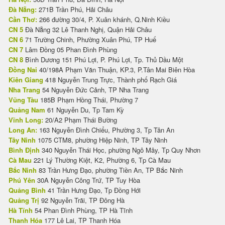
Đà Nẵng:
271B Trần Phú, Hải Châu
Cần Thơ:
266 đường 30/4, P. Xuân khánh, Q.Ninh Kiều
CN 5
Đà Nẵng 32 Lê Thanh Nghị, Quận Hải Châu
CN 6
71 Trường Chinh, Phường Xuân Phú, TP Huế
CN 7
Lâm Đồng 05 Phan Đình Phùng
CN 8
Bình Dương 151 Phú Lợi, P. Phú Lợi, Tp. Thủ Dầu Một
Đồng Nai
40/198A Phạm Văn Thuận, KP.3, P.Tân Mai Biên Hòa
Kiên Giang
418 Nguyễn Trung Trực, Thành phố Rạch Giá
Nha Trang
54 Nguyễn Đức Cảnh, TP Nha Trang
Vũng Tàu
185B Phạm Hồng Thái, Phường 7
Quảng Nam
61 Nguyễn Du, Tp Tam Kỳ
Vĩnh Long:
20/A2 Phạm Thái Bường
Long An:
163 Nguyễn Đình Chiểu, Phường 3, Tp Tân An
Tây Ninh
1075 CTM8, phường Hiệp Ninh, TP Tây Ninh
Bình Định
340 Nguyễn Thái Học, phường Ngô Mây, Tp Quy Nhơn
Cà Mau
221 Lý Thường Kiệt, K2, Phường 6, Tp Cà Mau
Bắc Ninh
83 Trần Hưng Đạo, phường Tiền An, TP Bắc Ninh
Phú Yên
30A Nguyễn Công Trứ, TP Tuy Hòa
Quảng Bình
41 Trần Hưng Đạo, Tp Đồng Hới
Quảng Trị
92 Nguyễn Trãi, TP Đông Hà
Hà Tĩnh
54 Phan Đình Phùng, TP Hà Tĩnh
Thanh Hóa
177 Lê Lai, TP Thanh Hóa