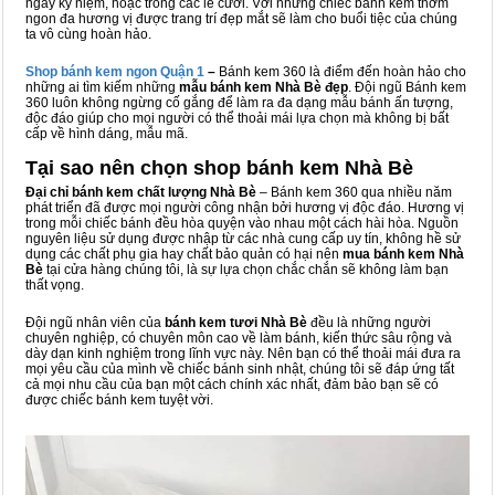
ngày kỷ niệm, hoặc trong các lễ cưới. Với những chiếc bánh kem thơm
ngon đa hương vị được trang trí đẹp mắt sẽ làm cho buổi tiệc của chúng
ta vô cùng hoàn hảo.
Shop bánh kem ngon Qu
ậ
n 1
–
Bánh kem 360 là điểm đến hoàn hảo cho
những ai tìm kiếm những
mẫu bánh kem Nhà Bè đẹp
. Đội ngũ Bánh kem
360 luôn không ngừng cố gắng để làm ra đa dạng mẫu bánh ấn tượng,
độc đáo giúp cho mọi người có thể thoải mái lựa chọn mà không bị bất
cấp về hình dáng, mẫu mã.
Tại sao nên chọn shop bánh kem Nhà Bè
Đại chỉ bánh kem chất lượng Nhà Bè
– Bánh kem 360 qua nhiều năm
phát triển đã được mọi người công nhận bởi hương vị độc đáo. Hương vị
trong mỗi chiếc bánh đều hòa quyện vào nhau một cách hài hòa. Nguồn
nguyên liệu sử dụng được nhập từ các nhà cung cấp uy tín, không hề sử
dụng các chất phụ gia hay chất bảo quản có hại nên
mua bánh kem Nhà
Bè
tại cửa hàng chúng tôi, là sự lựa chọn chắc chắn sẽ không làm bạn
thất vọng.
Đội ngũ nhân viên của
bánh kem tươi Nhà Bè
đều là những người
chuyên nghiệp, có chuyên môn cao về làm bánh, kiến thức sâu rộng và
dày dạn kinh nghiệm trong lĩnh vực này. Nên bạn có thể thoải mái đưa ra
mọi yêu cầu của mình về chiếc bánh sinh nhật, chúng tôi sẽ đáp ứng tất
cả mọi nhu cầu của bạn một cách chính xác nhất, đảm bảo bạn sẽ có
được chiếc bánh kem tuyệt vời.