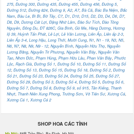
275
,
Đường 300
,
Đường 435
,
Đường 455
,
Đường 456
,
Đường 5
,
Đường 512
,
Đường 824
,
Đường 9
,
A2
,
A7
,
Bà Cả
,
Bác Ba Niệm
,
Bắc
Nam
,
Bàu Le
,
Bi Bi
,
Bờ Tây
,
C7
,
D1
,
D10
,
D15
,
D2
,
D3
,
D4
,
D6
,
D7
,
D8
,
D9
,
Dương Cát Lợi
,
Đặng Nhữ Lâm
,
Đào Sư Tích
,
Đào Tông
Nguyên
,
Đông Du
,
ĐT 826C
,
Gia Binh
,
Gò Me
,
Hàng Dương
,
Hương
lộ 39
,
Huỳnh Tấn Phát
,
Lê Lợi
,
Lê Văn Lương
,
Liên Ấp
,
Liên ấp 2-3
,
Liên Ấp 3-4
,
Long Hậu
,
Long Thới
,
Mười Cung
,
N1
,
N1 - 19
,
N3
,
N5
,
N6
,
N7
,
N8
,
N9
,
N9 - 12
,
Nguyễn Bình
,
Nguyễn Hữu Thọ
,
Nguyễn
Lương Bằng
,
Nguyễn Tri Phương
,
Nguyễn Văn Bảy
,
Nguyễn Văn
Tạo
,
Nhơn Đức
,
Phạm Hùng
,
Phạm Hữu Lầu
,
Phan Văn Bảy
,
Phước
Lộc
,
Rạch Già
,
Đường Số 1
,
Đường Số 10
,
Đường Số 11
,
Đường Số
12
,
Đường Số 13
,
Đường Số 15
,
Đường Số 18
,
Đường Số 2
,
Đường
Số 21
,
Đường Số 23
,
Đường Số 24
,
Đường Số 25
,
Đường Số 27
,
Đường Số 29
,
Đường Số 3
,
Đường Số 4
,
Đường Số 5
,
Đường Số 6
,
Đường Số 7
,
Đường Số 8
,
Đường Số 9
,
số 915
,
Tân Kiểng
,
Thanh
Nhựt
,
Thanh Niên Xung Phong
,
Trường Sơn
,
Võ Tiên Sư
,
Xương Cá
,
Xương Cá 1
,
Xương Cá 2
SHOP HOA CÁC TỈNH
Hà Nội:
56B Trần Phú, Ba Đình, Hà Nội