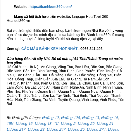
-
Website:
https://banhkem360.com/
-
Mạng xã hội tích hợp trên website:
fanpage Hoa Tươi 360 –
Hoatuoi360.vn
Bài viết trên giới thiệu đến bạn
shop bánh kem ngon Nhà Bè
với hy vọng
bạn sẽ có được cho mình địa chỉ mua bánh uy tín. Bánh kem 360 sẽ mang
đến cho bạn sự hài lòng tuyệt đối khi sử dụng dịch vụ tại đây.
Xem tại:
CÁC MẪU BÁNH KEM HOT NHẤT
- 0966 341 493
Cửa hàng Giỏ trái cây Nhà Bè có mặt tại 64 Tỉnh/Thành Trong cả nước
bao gồm:
Hồ Chí Minh, Hà Nội, An Giang, Vũng Tàu, Bạc Liêu, Bắc Kạn, Bắc Giang,
Bắc Ninh, Bến Tre, Bình Dương, Bình Định, Bình Phước, Bình Thuận, Cà
Mau, Cao Bằng, Cần Thơ, Đà Nẵng, Đắk Lắk,Đắk Nông, Đồng Nai, Biên
Hòa, Đồng Tháp, Điện Biên, Gia Lai, Hà Giang, Hà Nam,Sài Gòn,
TPHCM, Khánh Hòa, Kiên Giang, Kon Tum, Lai Châu, Lào Cai, Lạng Sơn,
Lâm Đồng, Đà Lạt, Long An, Nam Định, Nghệ An, Ninh Bình, Ninh Thuận,
Phú Thọ, Phú Yên, Quảng Bình, Quảng Nam, Quảng Ngãi, Quảng Ninh,
Quảng Trị, Sóc Trăng, Sơn La, Tây Ninh, Thái Bình, Thái Nguyên, Thanh
Hóa, Huế, Tiền Giang, Trà Vinh, Tuyên Quang, Vĩnh Long, Vĩnh Phúc, Yên
Bái...
Đường/Phố tags:
Đường 12
,
Đường 126
,
Đường 13
,
Đường 14
,
15B
,
Đường 16
,
Đường 18
,
1C
,
Đường 2
,
Đường 20
,
Đường 21
,
Đường 217
,
Đường 23
,
Đường 247
,
Đường 25
,
Đường 274
,
Đường