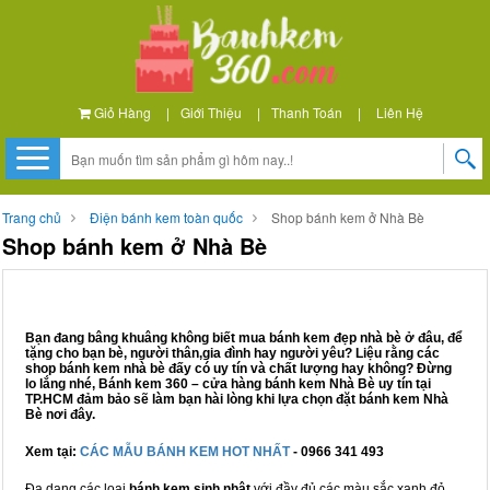
Giỏ Hàng
|
Giới Thiệu
|
Thanh Toán
|
Liên Hệ
Trang chủ
Điện bánh kem toàn quốc
Shop bánh kem ở Nhà Bè
Shop bánh kem ở Nhà Bè
Bạn đang bâng khuâng không biết mua bánh kem đẹp nhà bè ở đâu, để
tặng cho bạn bè, người thân,gia đình hay người yêu? Liệu rằng các
shop bánh kem nhà bè đấy có uy tín và chất lượng hay không? Đừng
lo lắng nhé, Bánh kem 360 – cửa hàng bánh kem Nhà Bè uy tín tại
TP.HCM đảm bảo sẽ làm bạn hài lòng khi lựa chọn đặt bánh kem Nhà
Bè nơi đây.
Xem tại:
CÁC MẪU BÁNH KEM HOT NHẤT
- 0966 341 493
Đa dạng các loại
bánh kem sinh nhật
với đầy đủ các màu sắc xanh đỏ