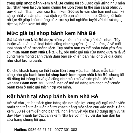
trọng giúp
shop bánh kem Nhà Bè
chúng tôi có được chỗ đứng như hiện
tại. Nhân viên tại cửa hàng chúng tôi luôn trong tư thế sẵn sàng phục vụ
quý khách. Thành viên của Bánh kem 360 sẽ tư vấn cho bạn một cách kỹ
càng nhất về sản phẩm và dịch vụ để bạn có thể hiểu rõ. Chúng tôi luôn
nỗ lực để giúp khách hàng có được sự trải nghiệm tuyệt vời khi sử dụng
dịch vụ bánh kem tại đây.
Mức giá tại shop bánh kem Nhà Bè
Giá bánh kem Nhà Bè
được niêm yết ở nhiều mức giá khác nhau. Tùy
thuộc vào mẫu mã, loại bánh cũng như nguyên liệu mà mức giá về mỗi
loại bánh sẽ có sự chênh lệch. Tuy nhiên bạn có thể hoàn toàn yên tâm
khi
mua bánh kem Nhà Bè
tại đây, bởi mức giá mà cửa hàng đưa ra là vô
cùng mềm mỏng cạnh tranh đảm bảo sẽ khiến bạn hài lòng về giá cũng
như chất lượng bánh.
Để cho khách hàng có thể thuận tiện trong việc tham khảo mẫu bánh
cũng như giá bánh kem tại
shop bánh kem ngon nhất Nhà Bè,
chúng tôi
đã đăng tải thông tin về giá cũng như mẫu mã về sản phẩm lên trên
website
Bánh kem 360.
Vì thế, bạn có thể dễ dàng lựa chọn một chiếc
bánh kem ở mức giá thích hợp với mình.
Đặt bánh tại shop bánh kem Nhà Bè
Với vô vàn
, chính sách giao hàng tận nơi tiện lợi, cùng đội ngũ nhân viên
nhiệt tình thân thiện luôn hỗ trợ khách hàng một cách chu đáo nhất. Bánh
kem 360 sẽ đem đến cho bạn trải nghiệm tuyệt vời khi sử dụng dịch vụ tại
đây. Hãy nhanh tay đặt bánh kem Nhà Bè với nhiều ưu đãi hấp dẫn tại
cửa hàng chúng tôi qua:
- Hotline:
0936 65 27 27 - 0977 301 303