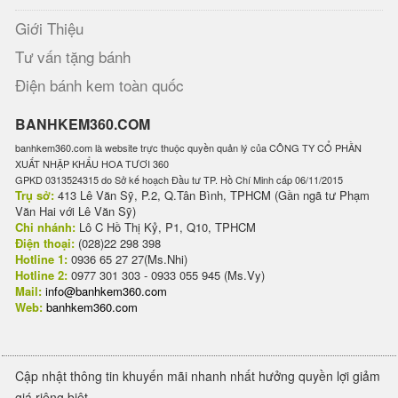
Giới Thiệu
Tư vấn tặng bánh
Điện bánh kem toàn quốc
BANHKEM360.COM
banhkem360.com là website trực thuộc quyền quản lý của CÔNG TY CỔ PHẦN
XUẤT NHẬP KHẨU HOA TƯƠI 360
GPKD 0313524315 do Sở kế hoạch Đầu tư TP. Hồ Chí Minh cấp 06/11/2015
Trụ sở:
413 Lê Văn Sỹ, P.2, Q.Tân Bình, TPHCM (Gần ngã tư Phạm
Văn Hai với Lê Văn Sỹ)
Chi nhánh:
Lô C Hồ Thị Kỷ, P1, Q10, TPHCM
Điện thoại:
(028)22 298 398
Hotline 1:
0936 65 27 27(Ms.Nhi)
Hotline 2:
0977 301 303 - 0933 055 945 (Ms.Vy)
Mail:
info@banhkem360.com
Web:
banhkem360.com
Cập nhật thông tin khuyến mãi nhanh nhất hưởng quyền lợi giảm
giá riêng biệt