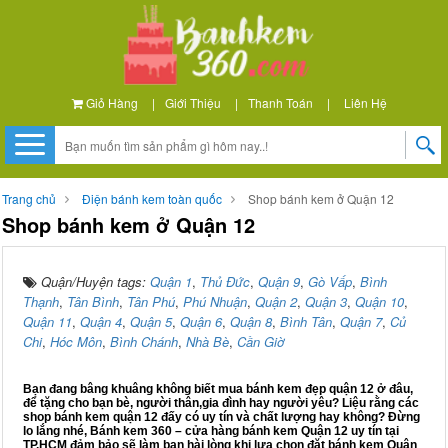
Giỏ Hàng
|
Giới Thiệu
|
Thanh Toán
|
Liên Hệ
Trang chủ
Điện bánh kem toàn quốc
Shop bánh kem ở Quận 12
Shop bánh kem ở Quận 12
Quận/Huyện tags:
Quận 1
,
Thủ Đức
,
Quận 9
,
Gò Vấp
,
Bình
Thạnh
,
Tân Bình
,
Tân Phú
,
Phú Nhuận
,
Quận 2
,
Quận 3
,
Quận 10
,
Quận 11
,
Quận 4
,
Quận 5
,
Quận 6
,
Quận 8
,
Bình Tân
,
Quận 7
,
Củ
Chi
,
Hóc Môn
,
Bình Chánh
,
Nhà Bè
,
Cần Giờ
Bạn đang bâng khuâng không biết mua bánh kem đẹp quận 12 ở đâu,
để tặng cho bạn bè, người thân,gia đình hay người yêu? Liệu rằng các
shop bánh kem quận 12 đấy có uy tín và chất lượng hay không? Đừng
lo lắng nhé, Bánh kem 360 – cửa hàng bánh kem Quận 12 uy tín tại
TP.HCM đảm bảo sẽ làm bạn hài lòng khi lựa chọn đặt bánh kem Quận