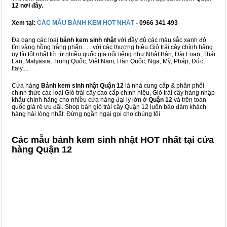
12 nơi đây.
Xem tại:
CÁC MẪU BÁNH KEM HOT NHẤT
- 0966 341 493
Đa dạng các loại
bánh kem sinh nhật
với đầy đủ các màu sắc xanh đỏ
tím vàng hồng trắng phấn...... với các thương hiệu Giỏ trái cây chính hãng
uy tín tốt nhất tới từ nhiều quốc gia nổi tiếng như Nhật Bản, Đài Loan, Thái
Lan, Malyasia, Trung Quốc, Việt Nam, Hàn Quốc, Nga, Mỹ, Pháp, Đức,
Italy.....
Cửa hàng
Bánh kem sinh nhật Quận 12
là nhà cung cấp & phân phối
chính thức các loại Giỏ trái cây cao cấp chính hiệu, Giỏ trái cây hàng nhập
khẩu chính hãng cho nhiều cửa hàng đại lý lớn ở
Quận 12
và trên toàn
quốc giá rẻ ưu đãi. Shop bán giỏ trái cây Quận 12 luôn bảo đảm khách
hàng hài lòng nhất. Đừng ngần ngại gọi cho chúng tôi
Các mẫu bánh kem sinh nhật HOT nhất tại cửa
hàng Quận 12