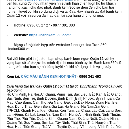
tiện lợi, cùng đội ngũ nhân viên nhiệt tình thân thiện luôn hỗ trợ khách
hàng một cách chu đáo nhất. Bánh kem 360 sẽ đem đến cho bạn trải
nghiệm tuyệt vời khi sử dụng dịch vụ tại đây. Hãy nhanh tay đặt bánh kem
Quận 12 với nhiều ưu đãi hấp dẫn tại cửa hàng chúng tôi qua:
- Hotline:
0936 65 27 27 - 0977 301 303
-
Website:
https://banhkem360.com/
-
Mạng xã hội tích hợp trên website:
fanpage Hoa Tươi 360 –
Hoatuoi360.vn
Bài viết trên giới thiệu đến bạn
shop bánh kem ngon Quận 12
với hy
vọng bạn sẽ có được cho mình địa chỉ mua bánh uy tín. Bánh kem 360 sẽ
mang đến cho bạn sự hài lòng tuyệt đối khi sử dụng dịch vụ tại đây.
Xem tại:
CÁC MẪU BÁNH KEM HOT NHẤT
- 0966 341 493
Cửa hàng Giỏ trái cây Quận 12 có mặt tại 64 Tỉnh/Thành Trong cả nước
bao gồm:
Hồ Chí Minh, Hà Nội, An Giang, Vũng Tàu, Bạc Liêu, Bắc Kạn, Bắc Giang,
Bắc Ninh, Bến Tre, Bình Dương, Bình Định, Bình Phước, Bình Thuận, Cà
Mau, Cao Bằng, Cần Thơ, Đà Nẵng, Đắk Lắk,Đắk Nông, Đồng Nai, Biên
Hòa, Đồng Tháp, Điện Biên, Gia Lai, Hà Giang, Hà Nam,Sài Gòn,
TPHCM, Khánh Hòa, Kiên Giang, Kon Tum, Lai Châu, Lào Cai, Lạng Sơn,
Lâm Đồng, Đà Lạt, Long An, Nam Định, Nghệ An, Ninh Bình, Ninh Thuận,
Phú Thọ, Phú Yên, Quảng Bình, Quảng Nam, Quảng Ngãi, Quảng Ninh,
Quảng Trị, Sóc Trăng, Sơn La, Tây Ninh, Thái Bình, Thái Nguyên, Thanh
Hóa, Huế, Tiền Giang, Trà Vinh, Tuyên Quang, Vĩnh Long, Vĩnh Phúc, Yên