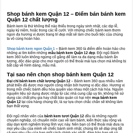
Shop bánh kem Quận 12 – Điểm bán bánh kem
Quận 12 chất lượng
Bánh kem là thứ không thể nào thiếu trong ngày sinh nhật, các dịp lễ,
ngày kỷ niệm, hoặc trong các lễ cưới. Với những chiếc bánh kem thơm
ngon đa hương vị được trang trí đẹp mắt sẽ làm cho buổi tiệc của chúng
ta vô cùng hoàn hảo.
Shop bánh kem ngon Qu
ậ
n 1
–
Bánh kem 360 là điểm đến hoàn hảo cho
những ai tìm kiếm những
mẫu bánh kem Quận 12 đẹp
. Đội ngũ Bánh
kem 360 luôn không ngừng cố gắng để làm ra đa dạng mẫu bánh ấn
tượng, độc đáo giúp cho mọi người có thể thoải mái lựa chọn mà không bị
bất cấp về hình dáng, mẫu mã.
Tại sao nên chọn shop bánh kem Quận 12
Đại chỉ bánh kem chất lượng Quận 12
– Bánh kem 360 qua nhiều năm
phát triển đã được mọi người công nhận bởi hương vị độc đáo. Hương vị
trong mỗi chiếc bánh đều hòa quyện vào nhau một cách hài hòa. Nguồn
nguyên liệu sử dụng được nhập từ các nhà cung cấp uy tín, không hề sử
dụng các chất phụ gia hay chất bảo quản có hại nên
mua bánh kem
Quận 12
tại cửa hàng chúng tôi, là sự lựa chọn chắc chắn sẽ không làm
bạn thất vọng.
Đội ngũ nhân viên của
bánh kem tươi Quận 12
đều là những người
chuyên nghiệp, có chuyên môn cao về làm bánh, kiến thức sâu rộng và
dày dạn kinh nghiệm trong lĩnh vực này. Nên bạn có thể thoải mái đưa ra
mọi yêu cầu của mình về chiếc bánh sinh nhật, chúng tôi sẽ đáp ứng tất
cả mọi nhu cầu của bạn một cách chính xác nhất, đảm bảo bạn sẽ có