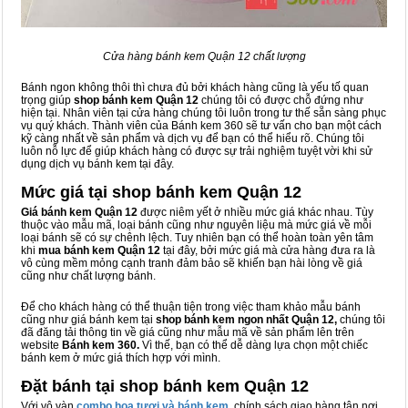
Cửa hàng bánh kem Quận 12 chất lượng
Bánh ngon không thôi thì chưa đủ bởi khách hàng cũng là yếu tố quan
trọng giúp
shop bánh kem Quận 12
chúng tôi có được chỗ đứng như
hiện tại. Nhân viên tại cửa hàng chúng tôi luôn trong tư thế sẵn sàng phục
vụ quý khách. Thành viên của Bánh kem 360 sẽ tư vấn cho bạn một cách
kỹ càng nhất về sản phẩm và dịch vụ để bạn có thể hiểu rõ. Chúng tôi
luôn nỗ lực để giúp khách hàng có được sự trải nghiệm tuyệt vời khi sử
dụng dịch vụ bánh kem tại đây.
Mức giá tại shop bánh kem Quận 12
Giá bánh kem Quận 12
được niêm yết ở nhiều mức giá khác nhau. Tùy
thuộc vào mẫu mã, loại bánh cũng như nguyên liệu mà mức giá về mỗi
loại bánh sẽ có sự chênh lệch. Tuy nhiên bạn có thể hoàn toàn yên tâm
khi
mua bánh kem Quận 12
tại đây, bởi mức giá mà cửa hàng đưa ra là
vô cùng mềm mỏng cạnh tranh đảm bảo sẽ khiến bạn hài lòng về giá
cũng như chất lượng bánh.
Để cho khách hàng có thể thuận tiện trong việc tham khảo mẫu bánh
cũng như giá bánh kem tại
shop bánh kem ngon nhất Quận 12,
chúng tôi
đã đăng tải thông tin về giá cũng như mẫu mã về sản phẩm lên trên
website
Bánh kem 360.
Vì thế, bạn có thể dễ dàng lựa chọn một chiếc
bánh kem ở mức giá thích hợp với mình.
Đặt bánh tại shop bánh kem Quận 12
Với vô vàn
combo hoa tươi và bánh kem
, chính sách giao hàng tận nơi