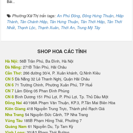
Bái...
Phường/Xã/Thị trấn tags:
An Phú Đông
,
Đông Hưng Thuận
,
Hiệp
Thành
,
Tân Chánh Hiệp
,
Tân Hưng Thuận
,
Tân Thới Hiệp
,
Tân Thới
Nhất
,
Thạnh Lộc
,
Thạnh Xuân
,
Thới An
,
Trung Mỹ Tây
SHOP HOA CÁC TỈNH
Hà Nội:
56B Trần Phú, Ba Đình, Hà Nội
Đà Nẵng:
271B Trần Phú, Hải Châu
Cần Thơ:
266 đường 30/4, P. Xuân khánh, Q.Ninh Kiều
CN 5
Đà Nẵng 32 Lê Thanh Nghị, Quận Hải Châu
CN 6
71 Trường Chinh, Phường Xuân Phú, TP Huế
CN 7
Lâm Đồng 05 Phan Đình Phùng
CN 8
Bình Dương 151 Phú Lợi, P. Phú Lợi, Tp. Thủ Dầu Một
Đồng Nai
40/198A Phạm Văn Thuận, KP.3, P.Tân Mai Biên Hòa
Kiên Giang
418 Nguyễn Trung Trực, Thành phố Rạch Giá
Nha Trang
54 Nguyễn Đức Cảnh, TP Nha Trang
Vũng Tàu
185B Phạm Hồng Thái, Phường 7
Quảng Nam
61 Nguyễn Du, Tp Tam Kỳ
Vĩnh Long:
20/A2 Phạm Thái Bường