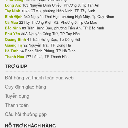
Long An:
163 Nguyễn Đình Chiểu, Phường 3, Tp Tân An
Tây Ninh
1075 CTM8, phường Hiệp Ninh, TP Tây Ninh
Bình Định
340 Nguyễn Thái Học, phường Ngô Mây, Tp Quy Nhơn
Cà Mau
221 Lý Thường Kiệt, K2, Phường 6, Tp Cà Mau
Bắc Ninh
83 Trần Hưng Đạo, phường Tiền An, TP Bắc Ninh
Phú Yên
30A Nguyễn Công Trứ, TP Tuy Hòa
Quảng Bình
41 Trần Hưng Đạo, Tp Đồng Hới
Quảng Trị
92 Nguyễn Trãi, TP Đông Hà
Hà Tĩnh
54 Phan Đình Phùng, TP Hà Tĩnh
Thanh Hóa
177 Lê Lai, TP Thanh Hóa
TRỢ GIÚP
Đặt hàng và thanh toán qua web
Quy định giao hàng
Tuyển dụng
Thanh toán
Câu hỏi thường gặp
HỖ TRỢ KHÁCH HÀNG