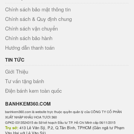
Chính sách bảo mật thông tin
Chính sách & Quy định chung
Chính sách vận chuyển
Chính sách bảo hành
Hướng dẫn thanh toán
TIN TỨC
Giới Thiệu
Tư vấn tặng bánh
Điện bánh kem toàn quốc
BANHKEM360.COM
banhkem360.com là website trực thuộc quyền quản lý của CÔNG TY CỔ PHẦN
XUẤT NHẬP KHẨU HOA TƯƠI 360
GPKD 0313524315 do Sở kế hoạch Đầu tư TP. Hồ Chí Minh cấp 06/11/2015
Trụ sở:
413 Lê Văn Sỹ, P.2, Q.Tân Bình, TPHCM (Gần ngã tư Phạm
Văn Hai với Lê Văn Sỹ)