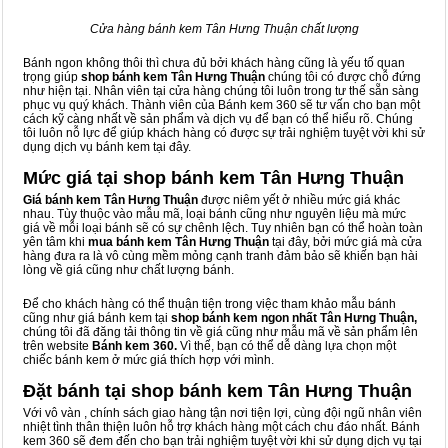
Cửa hàng bánh kem Tân Hưng Thuận chất lượng
Bánh ngon không thôi thì chưa đủ bởi khách hàng cũng là yếu tố quan
trọng giúp
shop bánh kem Tân Hưng Thuận
chúng tôi có được chỗ đứng
như hiện tại. Nhân viên tại cửa hàng chúng tôi luôn trong tư thế sẵn sàng
phục vụ quý khách. Thành viên của Bánh kem 360 sẽ tư vấn cho bạn một
cách kỹ càng nhất về sản phẩm và dịch vụ để bạn có thể hiểu rõ. Chúng
tôi luôn nỗ lực để giúp khách hàng có được sự trải nghiệm tuyệt vời khi sử
dụng dịch vụ bánh kem tại đây.
Mức giá tại shop bánh kem Tân Hưng Thuận
Giá bánh kem Tân Hưng Thuận
được niêm yết ở nhiều mức giá khác
nhau. Tùy thuộc vào mẫu mã, loại bánh cũng như nguyên liệu mà mức
giá về mỗi loại bánh sẽ có sự chênh lệch. Tuy nhiên bạn có thể hoàn toàn
yên tâm khi
mua bánh kem Tân Hưng Thuận
tại đây, bởi mức giá mà cửa
hàng đưa ra là vô cùng mềm mỏng cạnh tranh đảm bảo sẽ khiến bạn hài
lòng về giá cũng như chất lượng bánh.
Để cho khách hàng có thể thuận tiện trong việc tham khảo mẫu bánh
cũng như giá bánh kem tại
shop bánh kem ngon nhất Tân Hưng Thuận,
chúng tôi đã đăng tải thông tin về giá cũng như mẫu mã về sản phẩm lên
trên website
Bánh kem 360.
Vì thế, bạn có thể dễ dàng lựa chọn một
chiếc bánh kem ở mức giá thích hợp với mình.
Đặt bánh tại shop bánh kem Tân Hưng Thuận
Với vô vàn
, chính sách giao hàng tận nơi tiện lợi, cùng đội ngũ nhân viên
nhiệt tình thân thiện luôn hỗ trợ khách hàng một cách chu đáo nhất. Bánh
kem 360 sẽ đem đến cho bạn trải nghiệm tuyệt vời khi sử dụng dịch vụ tại