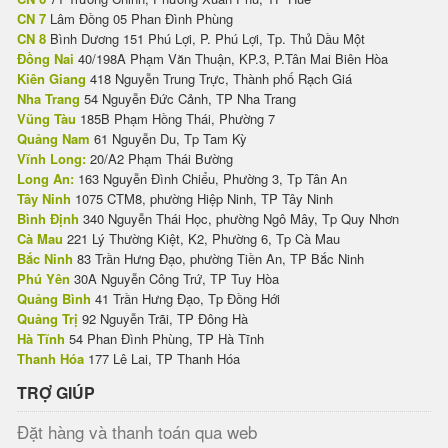
CN 7
Lâm Đồng 05 Phan Đình Phùng
CN 8
Bình Dương 151 Phú Lợi, P. Phú Lợi, Tp. Thủ Dầu Một
Đồng Nai
40/198A Phạm Văn Thuận, KP.3, P.Tân Mai Biên Hòa
Kiên Giang
418 Nguyễn Trung Trực, Thành phố Rạch Giá
Nha Trang
54 Nguyễn Đức Cảnh, TP Nha Trang
Vũng Tàu
185B Phạm Hồng Thái, Phường 7
Quảng Nam
61 Nguyễn Du, Tp Tam Kỳ
Vĩnh Long:
20/A2 Phạm Thái Bường
Long An:
163 Nguyễn Đình Chiểu, Phường 3, Tp Tân An
Tây Ninh
1075 CTM8, phường Hiệp Ninh, TP Tây Ninh
Bình Định
340 Nguyễn Thái Học, phường Ngô Mây, Tp Quy Nhơn
Cà Mau
221 Lý Thường Kiệt, K2, Phường 6, Tp Cà Mau
Bắc Ninh
83 Trần Hưng Đạo, phường Tiền An, TP Bắc Ninh
Phú Yên
30A Nguyễn Công Trứ, TP Tuy Hòa
Quảng Bình
41 Trần Hưng Đạo, Tp Đồng Hới
Quảng Trị
92 Nguyễn Trãi, TP Đông Hà
Hà Tĩnh
54 Phan Đình Phùng, TP Hà Tĩnh
Thanh Hóa
177 Lê Lai, TP Thanh Hóa
TRỢ GIÚP
Đặt hàng và thanh toán qua web