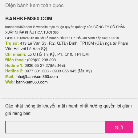
Điện bánh kem toàn quốc
BANHKEM360.COM
banhkem360.com là website trực thuộc quyền quản lý của CÔNG TY CỔ PHẦN
XUẤT NHẬP KHẨU HOA TƯƠI 360
GPKD 0313524315 do Sở kế hoạch Đầu tư TP. Hồ Chí Minh cấp 06/11/2015
Trụ sở:
413 Lê Văn Sỹ, P.2, Q.Tân Bình, TPHCM (Gần ngã tư Phạm
Văn Hai với Lê Văn Sỹ)
Chi nhánh:
Lô C Hồ Thị Kỷ, P1, Q10, TPHCM
Điện thoại:
(028)22 298 398
Hotline 1:
0936 65 27 27(Ms.Nhi)
Hotline 2:
0977 301 303 - 0933 055 945 (Ms.Vy)
Mail:
info@banhkem360.com
Web:
banhkem360.com
Cập nhật thông tin khuyến mãi nhanh nhất hưởng quyền lợi giảm
giá riêng biệt
GỬI