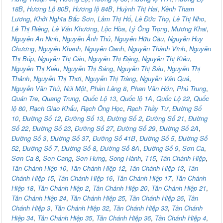
18B
,
Hương Lộ 80B
,
Hương lộ 84B
,
Huỳnh Thị Hai
,
Kênh Tham
Lương
,
Khởi Nghĩa Bắc Sơn
,
Lâm Thị Hố
,
Lê Đức Thọ
,
Lê Thị Nho
,
Lê Thị Riêng
,
Lê Văn Khương
,
Lộc Hòa
,
Lý Ông Trọng
,
Mương Khai
,
Nguyễn An Ninh
,
Nguyễn Ảnh Thủ
,
Nguyễn Hữu Cầu
,
Nguyễn Huy
Chương
,
Nguyễn Khanh
,
Nguyễn Oanh
,
Nguyễn Thành Vĩnh
,
Nguyễn
Thị Búp
,
Nguyễn Thị Căn
,
Nguyễn Thị Đặng
,
Nguyễn Thị Kiêu
,
Nguyễn Thị Kiểu
,
Nguyễn Thị Sáng
,
Nguyễn Thị Sáu
,
Nguyễn Thị
Thảnh
,
Nguyễn Thị Thơi
,
Nguyễn Thị Tràng
,
Nguyễn Văn Quá
,
Nguyễn Văn Thủ
,
Núi Một
,
Phần Lăng 8
,
Phan Văn Hớn
,
Phú Trung
,
Quán Tre
,
Quang Trung
,
Quốc Lộ 13
,
Quốc lộ 1A
,
Quốc Lộ 22
,
Quốc
lộ 80
,
Rạch Giao Khẩu
,
Rạch Ông Học
,
Rạch Thầy Tư
,
Đường Số
10
,
Đường Số 12
,
Đường Số 13
,
Đường Số 2
,
Đường Số 21
,
Đường
Số 22
,
Đường Số 23
,
Đường Số 27
,
Đường Số 29
,
Đường Số 2A
,
Đường Số 3
,
Đường Số 37
,
Đường Số 41B
,
Đường Số 5
,
Đường Số
52
,
Đường Số 7
,
Đường Số 8
,
Đường Số 8A
,
Đường Số 9
,
Sơn Ca
,
Sơn Ca 8
,
Sơn Cang
,
Sơn Hưng
,
Song Hành
,
T15
,
Tân Chánh Hiệp
,
Tân Chánh Hiệp 10
,
Tân Chánh Hiệp 12
,
Tân Chánh Hiệp 13
,
Tân
Chánh Hiệp 15
,
Tân Chánh Hiệp 16
,
Tân Chánh Hiệp 17
,
Tân Chánh
Hiệp 18
,
Tân Chánh Hiệp 2
,
Tân Chánh Hiệp 20
,
Tân Chánh Hiệp 21
,
Tân Chánh Hiệp 24
,
Tân Chánh Hiệp 25
,
Tân Chánh Hiệp 26
,
Tân
Chánh Hiệp 3
,
Tân Chánh Hiệp 32
,
Tân Chánh Hiệp 33
,
Tân Chánh
Hiệp 34
,
Tân Chánh Hiệp 35
,
Tân Chánh Hiệp 36
,
Tân Chánh Hiệp 4
,