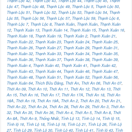
Thạnh Lộc 42
,
Thạnh Lộc 43
,
Thạnh Lộc 44
,
Thạnh Lộc 45
,
Thạnh
Lộc 47
,
Thạnh Lộc 48
,
Thạnh Lộc 49
,
Thạnh Lộc 5
,
Thạnh Lộc 50
,
Thạnh Lộc 51
,
Thạnh Lộc 52
,
Thạnh Lộc 53
,
Thạnh Lộc 54
,
Thạnh
Lộc 55
,
Thạnh Lộc 56
,
Thạnh Lộc 57
,
Thạnh Lộc 59
,
Thạnh Lộc 6
,
Thạnh Lộc 7
,
Thạnh Lộc 8
,
Thanh Xuân
,
Thạnh Xuân
,
Thạnh Xuân
12
,
Thạnh Xuân 13
,
Thạnh Xuân 14
,
Thạnh Xuân 15
,
Thạnh Xuân 16
,
Thạnh Xuân 18
,
Thạnh Xuân 19
,
Thạnh Xuân 2
,
Thạnh Xuân 21
,
Thạnh Xuân 22
,
Thạnh Xuân 23
,
Thạnh Xuân 24
,
Thạnh Xuân 25
,
Thạnh Xuân 26
,
Thạnh Xuân 27
,
Thạnh Xuân 29
,
Thạnh Xuân 31
,
Thạnh Xuân 32
,
Thạnh Xuân 33
,
Thạnh Xuân 34
,
Thạnh Xuân 35
,
Thạnh Xuân 36
,
Thạnh Xuân 37
,
Thạnh Xuân 38
,
Thạnh Xuân 39
,
Thạnh Xuân 4
,
Thạnh Xuân 40
,
Thạnh Xuân 41
,
Thạnh Xuân 42
,
Thạnh Xuân 43
,
Thạnh Xuân 44
,
Thạnh Xuân 46
,
Thạnh Xuân 47
,
Thạnh Xuân 48
,
Thạnh Xuân 51
,
Thạnh Xuân 52
,
Thạnh Xuân 56
,
Thạnh Xuân 64
,
Thích Bửu Đăng
,
Thới An
,
Thới An 06
,
Thới An 07
,
Thới An 09
,
Thới An 10
,
Thới An 11
,
Thới An 12
,
Thới An 13
,
Thới
An 15
,
Thới An 16
,
Thới An 17
,
Thới An 17A
,
Thới An 18
,
Thới An
18A
,
Thới An 19
,
Thới An 19A
,
Thới An 2
,
Thới An 20
,
Thới An 21
,
Thới An 22
,
Thới An 24
,
Thới An 28
,
Thới An 29
,
Thới An 3
,
Thới An
32
,
Thới An 35
,
Thới An 36
,
Thới An 4
,
Thới An 5
,
Thới An 8
,
Thới
An 8A
,
Thới An 9
,
Thống Nhất
,
Tỉnh Lộ 13
,
Tỉnh Lộ 14
,
Tỉnh lộ 15
,
Tỉnh lộ 16
,
Tỉnh Lộ 18
,
Tỉnh Lộ 19
,
Tỉnh Lộ 21
,
Tỉnh Lộ 26
,
Tỉnh Lộ
27
,
Tỉnh Lộ 29
,
Tỉnh Lộ 30
,
Tỉnh Lộ 40
,
Tỉnh Lộ 41
,
Tỉnh lộ 43
,
Tỉnh