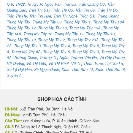
lộ 9
,
TN02
,
Tô Ký
,
Tô Ngọc Vân
,
Trại Gà
,
Trần Quang Cơ
,
Trần
Quang Đạo
,
Trần Thị Bảy
,
Trần Thị Có
,
Trần Thị Cờ
,
Trần Thị Do
,
Trần Thị Hè
,
Trần Thị Hòe
,
Trần Thị Nghè
,
Trích Sài
,
Trung Chánh
,
Trung Mỹ Tây
,
Trung Mỹ Tây 03
,
Trung Mỹ Tây 1
,
Trung Mỹ Tây 10A
,
Trung Mỹ Tây 12
,
Trung Mỹ Tây 13
,
Trung Mỹ Tây 13A
,
Trung Mỹ
Tây 14A
,
Trung Mỹ Tây 16
,
Trung Mỹ Tây 17
,
Trung Mỹ Tây 18
,
Trung Mỹ Tây 19
,
Trung Mỹ Tây 2
,
Trung Mỹ Tây 23A
,
Trung Mỹ Tây
2A
,
Trung Mỹ Tây 3
,
Trung Mỹ Tây 4
,
Trung Mỹ Tây 5
,
Trung Mỹ Tây
6
,
Trung Mỹ Tây 6A
,
Trung Mỹ Tây 8
,
Trung Mỹ Tây 9
,
Trung Mỹ Tây
9A
,
Trường Chinh
,
Trương Thị Ngào
,
Trương Văn Đa
,
Võ Cây Dương
,
Võ Quảng
,
Võ Thị Liễu
,
Võ Thị Phải
,
Võ Thị Thừa
,
Vườn Lài
,
Xa La
,
Xa Lộ Đại Hàn
,
Xô Ngọc Oanh
,
Xuân Thới Sơn 12
,
Xuân Thới Sơn 8
,
Xuyên Á
SHOP HOA CÁC TỈNH
Hà Nội:
56B Trần Phú, Ba Đình, Hà Nội
Đà Nẵng:
271B Trần Phú, Hải Châu
Cần Thơ:
266 đường 30/4, P. Xuân khánh, Q.Ninh Kiều
CN 5
Đà Nẵng 32 Lê Thanh Nghị, Quận Hải Châu
CN 6
71 Trường Chinh, Phường Xuân Phú, TP Huế