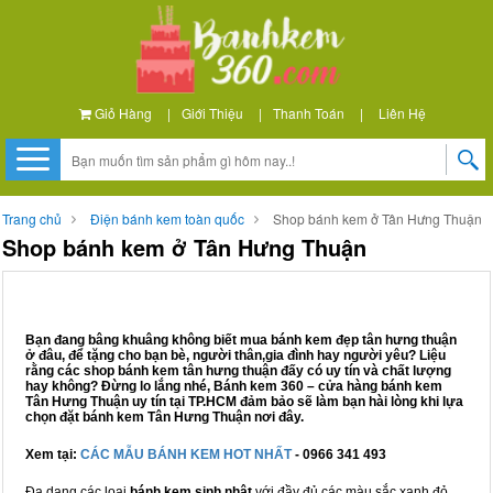
Giỏ Hàng
|
Giới Thiệu
|
Thanh Toán
|
Liên Hệ
Trang chủ
Điện bánh kem toàn quốc
Shop bánh kem ở Tân Hưng Thuận
Shop bánh kem ở Tân Hưng Thuận
Bạn đang bâng khuâng không biết mua bánh kem đẹp tân hưng thuận
ở đâu, để tặng cho bạn bè, người thân,gia đình hay người yêu? Liệu
rằng các shop bánh kem tân hưng thuận đấy có uy tín và chất lượng
hay không? Đừng lo lắng nhé, Bánh kem 360 – cửa hàng bánh kem
Tân Hưng Thuận uy tín tại TP.HCM đảm bảo sẽ làm bạn hài lòng khi lựa
chọn đặt bánh kem Tân Hưng Thuận nơi đây.
Xem tại:
CÁC MẪU BÁNH KEM HOT NHẤT
- 0966 341 493
Đa dạng các loại
bánh kem sinh nhật
với đầy đủ các màu sắc xanh đỏ