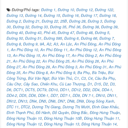
Đường/Phố tags:
Đường 1
,
Đường 10
,
Đường 12
,
Đường 122
,
Đường 13
,
Đường 14
,
Đường 15
,
Đường 16
,
Đường 17
,
Đường 18
,
Đường 2
,
Đường 21
,
Đường 22
,
25B
,
Đường 28
,
Đường 3
,
Đường
30
,
Đường 32
,
Đường 33
,
Đường 35
,
Phố 36
,
Đường 38
,
Đường 39
,
Đường 40
,
Đường 43
,
Phố 45
,
Đường 47
,
Đường 48
,
Đường 5
,
Đường 50
,
Đường 51
,
Đường 595
,
Đường 6
,
Đường 66
,
Đường 7
,
Đường 8
,
Đường 9
,
9A
,
A2
,
A3
,
An Lộc
,
An Phú Đông
,
An Phú Đông
1
,
An Phú Đông 10
,
An Phú Đông 11
,
An Phú Đông 12
,
An Phú Đông
13
,
An Phú Đông 15
,
An Phú Đông 17
,
An Phú Đông 2
,
An Phú Đông
21
,
An Phú Đông 22
,
An Phú Đông 25
,
An Phú Đông 26
,
An Phú
Đông 27
,
An Phú Đông 29
,
An Phú Đông 3
,
An Phú Đông 31
,
An Phú
Đông 35
,
An Phú Đông 8
,
An Phú Đông 9
,
Ba Phụ
,
Bà Triệu
,
Bùi
Công Trừng
,
Bùi Văn Ngữ
,
Bùi Văn Thủ
,
C1
,
C3
,
C4
,
Cầu Ba Phụ
,
Cầu Chợ
,
Cây Sao
,
Chiến Khu
,
Cù Lao Thượng
,
D1
,
D15
,
D2
,
D3
,
D6
,
DCT1
,
DCT5
,
DCT9
,
DD10
,
DD11
,
DD12
,
DD2
,
DD4
,
DD4-1
,
DD4-2
,
DD5
,
DD6
,
DD6-1
,
DD7
,
DD7-1
,
DD9
,
DN 7-1
,
DN10
,
DN11
,
DN12
,
DN13
,
DN4
,
DN5
,
DN6
,
DN7
,
DN8
,
DN9
,
Dòng Sông Xanh
,
DTC 11
,
DTC2
,
Dương Thị Giang
,
Dương Thị Mười
,
Đình Giao Khẩu
,
Đình Thạnh Phú
,
Đỗ Hành
,
Đỗ Quyên
,
Đông Bắc
,
Đông Hưng Thuận
,
Đông Hưng Thuận 10
,
Đông Hưng Thuận 10B
,
Đông Hưng Thuận 11
,
Đông Hưng Thuận 12
,
Đông Hưng Thuận 13
,
Đông Hưng Thuận 14
,