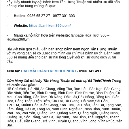
đây. Hãy nhanh tay đặt bánh kem Tân Hưng Thuận với nhiều ưu đãi hấp
dẫn tại cửa hàng chúng tôi qua:
- Hotline:
0936 65 27 27 - 0977 301 303
-
Website:
https://banhkem360.com/
-
Mạng xã hội tích hợp trên website:
fanpage Hoa Tươi 360 –
Hoatuoi360.vn
Bài viết trên giới thiệu đến bạn
shop bánh kem ngon Tân Hưng Thuận
với hy vọng bạn sẽ có được cho mình địa chỉ mua bánh uy tín. Bánh kem
360 sẽ mang đến cho bạn sự hài lòng tuyệt đối khi sử dụng dịch vụ tại
đây.
Xem tại:
CÁC MẪU BÁNH KEM HOT NHẤT
- 0966 341 493
Cửa hàng Giỏ trái cây Tân Hưng Thuận có mặt tại 64 Tỉnh/Thành Trong
cả nước bao gồm:
Hồ Chí Minh, Hà Nội, An Giang, Vũng Tàu, Bạc Liêu, Bắc Kạn, Bắc Giang,
Bắc Ninh, Bến Tre, Bình Dương, Bình Định, Bình Phước, Bình Thuận, Cà
Mau, Cao Bằng, Cần Thơ, Đà Nẵng, Đắk Lắk,Đắk Nông, Đồng Nai, Biên
Hòa, Đồng Tháp, Điện Biên, Gia Lai, Hà Giang, Hà Nam,Sài Gòn,
TPHCM, Khánh Hòa, Kiên Giang, Kon Tum, Lai Châu, Lào Cai, Lạng Sơn,
Lâm Đồng, Đà Lạt, Long An, Nam Định, Nghệ An, Ninh Bình, Ninh Thuận,
Phú Thọ, Phú Yên, Quảng Bình, Quảng Nam, Quảng Ngãi, Quảng Ninh,
Quảng Trị, Sóc Trăng, Sơn La, Tây Ninh, Thái Bình, Thái Nguyên, Thanh
Hóa, Huế, Tiền Giang, Trà Vinh, Tuyên Quang, Vĩnh Long, Vĩnh Phúc, Yên
Bái...