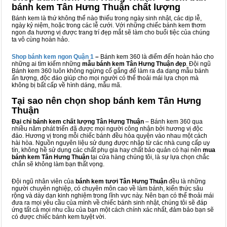
bánh kem Tân Hưng Thuận chất lượng
Bánh kem là thứ không thể nào thiếu trong ngày sinh nhật, các dịp lễ,
ngày kỷ niệm, hoặc trong các lễ cưới. Với những chiếc bánh kem thơm
ngon đa hương vị được trang trí đẹp mắt sẽ làm cho buổi tiệc của chúng
ta vô cùng hoàn hảo.
Shop bánh kem ngon Qu
ậ
n 1
–
Bánh kem 360 là điểm đến hoàn hảo cho
những ai tìm kiếm những
mẫu bánh kem Tân Hưng Thuận đẹp
. Đội ngũ
Bánh kem 360 luôn không ngừng cố gắng để làm ra đa dạng mẫu bánh
ấn tượng, độc đáo giúp cho mọi người có thể thoải mái lựa chọn mà
không bị bất cấp về hình dáng, mẫu mã.
Tại sao nên chọn shop bánh kem Tân Hưng
Thuận
Đại chỉ bánh kem chất lượng Tân Hưng Thuận
– Bánh kem 360 qua
nhiều năm phát triển đã được mọi người công nhận bởi hương vị độc
đáo. Hương vị trong mỗi chiếc bánh đều hòa quyện vào nhau một cách
hài hòa. Nguồn nguyên liệu sử dụng được nhập từ các nhà cung cấp uy
tín, không hề sử dụng các chất phụ gia hay chất bảo quản có hại nên
mua
bánh kem Tân Hưng Thuận
tại cửa hàng chúng tôi, là sự lựa chọn chắc
chắn sẽ không làm bạn thất vọng.
Đội ngũ nhân viên của
bánh kem tươi Tân Hưng Thuận
đều là những
người chuyên nghiệp, có chuyên môn cao về làm bánh, kiến thức sâu
rộng và dày dạn kinh nghiệm trong lĩnh vực này. Nên bạn có thể thoải mái
đưa ra mọi yêu cầu của mình về chiếc bánh sinh nhật, chúng tôi sẽ đáp
ứng tất cả mọi nhu cầu của bạn một cách chính xác nhất, đảm bảo bạn sẽ
có được chiếc bánh kem tuyệt vời.