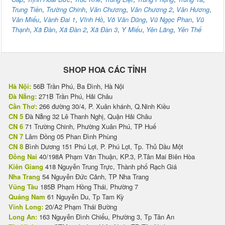
Trung Tiền
,
Trường Chinh
,
Văn Chương
,
Văn Chương 2
,
Văn Hương
,
Văn Miếu
,
Vành Đai 1
,
Vĩnh Hồ
,
Võ Văn Dũng
,
Vũ Ngọc Phan
,
Vũ
Thạnh
,
Xã Đàn
,
Xã Đàn 2
,
Xã Đàn 3
,
Y Miếu
,
Yên Lãng
,
Yên Thế
SHOP HOA CÁC TỈNH
Hà Nội:
56B Trần Phú, Ba Đình, Hà Nội
Đà Nẵng:
271B Trần Phú, Hải Châu
Cần Thơ:
266 đường 30/4, P. Xuân khánh, Q.Ninh Kiều
CN 5
Đà Nẵng 32 Lê Thanh Nghị, Quận Hải Châu
CN 6
71 Trường Chinh, Phường Xuân Phú, TP Huế
CN 7
Lâm Đồng 05 Phan Đình Phùng
CN 8
Bình Dương 151 Phú Lợi, P. Phú Lợi, Tp. Thủ Dầu Một
Đồng Nai
40/198A Phạm Văn Thuận, KP.3, P.Tân Mai Biên Hòa
Kiên Giang
418 Nguyễn Trung Trực, Thành phố Rạch Giá
Nha Trang
54 Nguyễn Đức Cảnh, TP Nha Trang
Vũng Tàu
185B Phạm Hồng Thái, Phường 7
Quảng Nam
61 Nguyễn Du, Tp Tam Kỳ
Vĩnh Long:
20/A2 Phạm Thái Bường
Long An:
163 Nguyễn Đình Chiểu, Phường 3, Tp Tân An