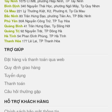
Tây Ninh
1075 CTM8, phường Hiệp Ninh, TP Tây Ninh
Bình Định
340 Nguyễn Thái Học, phường Ngô Mây, Tp Quy Nhơn
Cà Mau
221 Lý Thường Kiệt, K2, Phường 6, Tp Cà Mau
Bắc Ninh
83 Trần Hưng Đạo, phường Tiền An, TP Bắc Ninh
Phú Yên
30A Nguyễn Công Trứ, TP Tuy Hòa
Quảng Bình
41 Trần Hưng Đạo, Tp Đồng Hới
Quảng Trị
92 Nguyễn Trãi, TP Đông Hà
Hà Tĩnh
54 Phan Đình Phùng, TP Hà Tĩnh
Thanh Hóa
177 Lê Lai, TP Thanh Hóa
TRỢ GIÚP
Đặt hàng và thanh toán qua web
Quy định giao hàng
Tuyển dụng
Thanh toán
Câu hỏi thường gặp
HỖ TRỢ KHÁCH HÀNG
Chính sách bảo mật thông tin