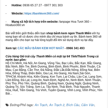
- Hotline:
0936 65 27 27 - 0977 301 303
-
Website:
https://banhkem360.com/
-
Mạng xã hội tích hợp trên website:
fanpage Hoa Tươi 360 –
Hoatuoi360.vn
Bài viết trên giới thiệu đến bạn
shop bánh kem ngon Thanh Miến
với hy
vọng bạn sẽ có được cho mình địa chỉ mua bánh uy tín. Bánh kem 360 sẽ
mang đến cho bạn sự hài lòng tuyệt đối khi sử dụng dịch vụ tại đây.
Xem tại:
CÁC MẪU BÁNH KEM HOT NHẤT
- 0966 341 493
Cửa hàng Giỏ trái cây Thanh Miến có mặt tại 64 Tỉnh/Thành Trong cả
nước bao gồm:
Hồ Chí Minh, Hà Nội, An Giang, Vũng Tàu, Bạc Liêu, Bắc Kạn, Bắc Giang,
Bắc Ninh, Bến Tre, Bình Dương, Bình Định, Bình Phước, Bình Thuận, Cà
Mau, Cao Bằng, Cần Thơ, Đà Nẵng, Đắk Lắk,Đắk Nông, Đồng Nai, Biên
Hòa, Đồng Tháp, Điện Biên, Gia Lai, Hà Giang, Hà Nam,Sài Gòn,
TPHCM, Khánh Hòa, Kiên Giang, Kon Tum, Lai Châu, Lào Cai, Lạng Sơn,
Lâm Đồng, Đà Lạt, Long An, Nam Định, Nghệ An, Ninh Bình, Ninh Thuận,
Phú Thọ, Phú Yên, Quảng Bình, Quảng Nam, Quảng Ngãi, Quảng Ninh,
Quảng Trị, Sóc Trăng, Sơn La, Tây Ninh, Thái Bình, Thái Nguyên, Thanh
Hóa, Huế, Tiền Giang, Trà Vinh, Tuyên Quang, Vĩnh Long, Vĩnh Phúc, Yên
Bái...
Đường/Phố tags:
An Trạch
,
An Trạch 2
,
Bích Câu
,
Cẩm Văn
,