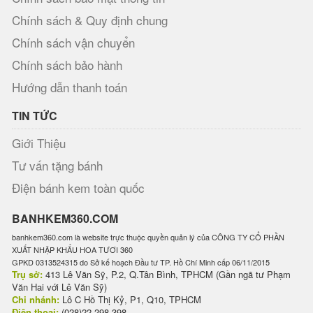
Chính sách & Quy định chung
Chính sách vận chuyển
Chính sách bảo hành
Hướng dẫn thanh toán
TIN TỨC
Giới Thiệu
Tư vấn tặng bánh
Điện bánh kem toàn quốc
BANHKEM360.COM
banhkem360.com là website trực thuộc quyền quản lý của CÔNG TY CỔ PHẦN
XUẤT NHẬP KHẨU HOA TƯƠI 360
GPKD 0313524315 do Sở kế hoạch Đầu tư TP. Hồ Chí Minh cấp 06/11/2015
Trụ sở:
413 Lê Văn Sỹ, P.2, Q.Tân Bình, TPHCM (Gần ngã tư Phạm
Văn Hai với Lê Văn Sỹ)
Chi nhánh:
Lô C Hồ Thị Kỷ, P1, Q10, TPHCM
Điện thoại:
(028)22 298 398