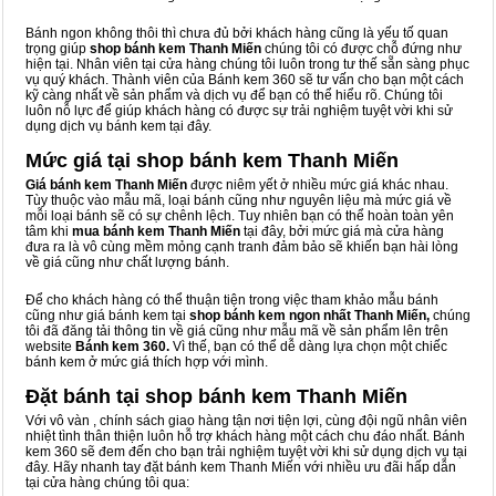
Bánh ngon không thôi thì chưa đủ bởi khách hàng cũng là yếu tố quan
trọng giúp
shop bánh kem Thanh Miến
chúng tôi có được chỗ đứng như
hiện tại. Nhân viên tại cửa hàng chúng tôi luôn trong tư thế sẵn sàng phục
vụ quý khách. Thành viên của Bánh kem 360 sẽ tư vấn cho bạn một cách
kỹ càng nhất về sản phẩm và dịch vụ để bạn có thể hiểu rõ. Chúng tôi
luôn nỗ lực để giúp khách hàng có được sự trải nghiệm tuyệt vời khi sử
dụng dịch vụ bánh kem tại đây.
Mức giá tại shop bánh kem Thanh Miến
Giá bánh kem Thanh Miến
được niêm yết ở nhiều mức giá khác nhau.
Tùy thuộc vào mẫu mã, loại bánh cũng như nguyên liệu mà mức giá về
mỗi loại bánh sẽ có sự chênh lệch. Tuy nhiên bạn có thể hoàn toàn yên
tâm khi
mua bánh kem Thanh Miến
tại đây, bởi mức giá mà cửa hàng
đưa ra là vô cùng mềm mỏng cạnh tranh đảm bảo sẽ khiến bạn hài lòng
về giá cũng như chất lượng bánh.
Để cho khách hàng có thể thuận tiện trong việc tham khảo mẫu bánh
cũng như giá bánh kem tại
shop bánh kem ngon nhất Thanh Miến,
chúng
tôi đã đăng tải thông tin về giá cũng như mẫu mã về sản phẩm lên trên
website
Bánh kem 360.
Vì thế, bạn có thể dễ dàng lựa chọn một chiếc
bánh kem ở mức giá thích hợp với mình.
Đặt bánh tại shop bánh kem Thanh Miến
Với vô vàn
, chính sách giao hàng tận nơi tiện lợi, cùng đội ngũ nhân viên
nhiệt tình thân thiện luôn hỗ trợ khách hàng một cách chu đáo nhất. Bánh
kem 360 sẽ đem đến cho bạn trải nghiệm tuyệt vời khi sử dụng dịch vụ tại
đây. Hãy nhanh tay đặt bánh kem Thanh Miến với nhiều ưu đãi hấp dẫn
tại cửa hàng chúng tôi qua: