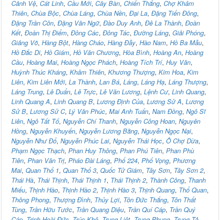
Cảnh Vệ
,
Cát Linh
,
Cầu Mới
,
Cây Bàn
,
Chiến Thắng
,
Chợ Khâm
Thiên
,
Chùa Bộc
,
Chùa Láng
,
Chùa Nền
,
Đại La
,
Đặng Tiến Đông
,
Đặng Trần Côn
,
Đặng Văn Ngữ
,
Đào Duy Anh
,
Đê La Thành
,
Đoàn
Kết
,
Đoàn Thị Điểm
,
Đông Các
,
Đông Tác
,
Đường Láng
,
Giải Phóng
,
Giảng Võ
,
Hàng Bột
,
Hàng Cháo
,
Hàng Đẫy
,
Hào Nam
,
Hồ Ba Mẫu
,
Hồ Đắc Di
,
Hồ Giám
,
Hồ Văn Chương
,
Hòa Bình
,
Hoàng An
,
Hoàng
Cầu
,
Hoàng Mai
,
Hoàng Ngọc Phách
,
Hoàng Tích Trí
,
Huy Văn
,
Huỳnh Thúc Kháng
,
Khâm Thiên
,
Khương Thượng
,
Kim Hoa
,
Kim
Liên
,
Kim Liên Mới
,
La Thành
,
Lan Bá
,
Láng
,
Láng Hạ
,
Láng Thượng
,
Láng Trung
,
Lê Duẩn
,
Lê Trực
,
Lê Văn Lương
,
Lệnh Cư
,
Linh Quang
,
Linh Quang A
,
Linh Quang B
,
Lương Định Của
,
Lương Sử A
,
Lương
Sử B
,
Lương Sử C
,
Lý Văn Phúc
,
Mai Anh Tuấn
,
Nam Đồng
,
Ngô Sĩ
Liên
,
Ngô Tất Tố
,
Nguyễn Chí Thanh
,
Nguyễn Công Hoan
,
Nguyên
Hồng
,
Nguyễn Khuyến
,
Nguyễn Lương Bằng
,
Nguyễn Ngọc Nại
,
Nguyễn Như Đổ
,
Nguyễn Phúc Lai
,
Nguyễn Thái Học
,
Ô Chợ Dừa
,
Phạm Ngọc Thạch
,
Phan Huy Thông
,
Phan Phú Tiên
,
Phan Phù
Tiên
,
Phan Văn Trị
,
Pháo Đài Láng
,
Phố 224
,
Phố Vọng
,
Phương
Mai
,
Quan Thổ 1
,
Quan Thổ 3
,
Quốc Tử Giám
,
Tây Sơn
,
Tây Sơn 2
,
Thái Hà
,
Thái Thịnh
,
Thái Thịnh 1
,
Thái Thịnh 2
,
Thành Công
,
Thanh
Miếu
,
Thịnh Hào
,
Thịnh Hào 2
,
Thịnh Hào 3
,
Thịnh Quang
,
Thổ Quan
,
Thông Phong
,
Thượng Đình
,
Thủy Lợi
,
Tôn Đức Thắng
,
Tôn Thất
Tùng
,
Trần Hữu Tước
,
Trần Quang Diệu
,
Trần Quí Cáp
,
Trần Quý
Cáp
,
Trịnh Hoài Đức
,
Trúc Khê
,
Trung Liệt
,
Trung Phụng
,
Trung Tả
,