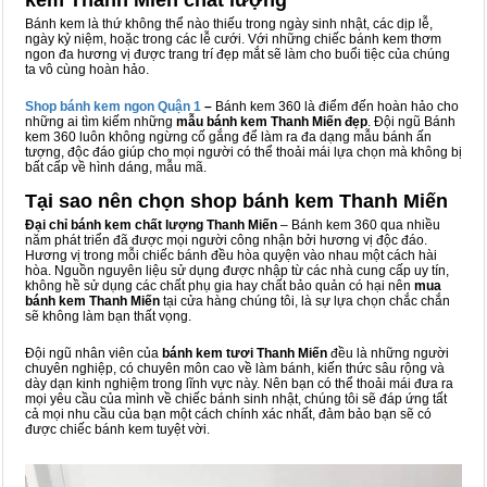
kem Thanh Miến chất lượng
Bánh kem là thứ không thể nào thiếu trong ngày sinh nhật, các dịp lễ,
ngày kỷ niệm, hoặc trong các lễ cưới. Với những chiếc bánh kem thơm
ngon đa hương vị được trang trí đẹp mắt sẽ làm cho buổi tiệc của chúng
ta vô cùng hoàn hảo.
Shop bánh kem ngon Qu
ậ
n 1
–
Bánh kem 360 là điểm đến hoàn hảo cho
những ai tìm kiếm những
mẫu bánh kem Thanh Miến đẹp
. Đội ngũ Bánh
kem 360 luôn không ngừng cố gắng để làm ra đa dạng mẫu bánh ấn
tượng, độc đáo giúp cho mọi người có thể thoải mái lựa chọn mà không bị
bất cấp về hình dáng, mẫu mã.
Tại sao nên chọn shop bánh kem Thanh Miến
Đại chỉ bánh kem chất lượng Thanh Miến
– Bánh kem 360 qua nhiều
năm phát triển đã được mọi người công nhận bởi hương vị độc đáo.
Hương vị trong mỗi chiếc bánh đều hòa quyện vào nhau một cách hài
hòa. Nguồn nguyên liệu sử dụng được nhập từ các nhà cung cấp uy tín,
không hề sử dụng các chất phụ gia hay chất bảo quản có hại nên
mua
bánh kem Thanh Miến
tại cửa hàng chúng tôi, là sự lựa chọn chắc chắn
sẽ không làm bạn thất vọng.
Đội ngũ nhân viên của
bánh kem tươi Thanh Miến
đều là những người
chuyên nghiệp, có chuyên môn cao về làm bánh, kiến thức sâu rộng và
dày dạn kinh nghiệm trong lĩnh vực này. Nên bạn có thể thoải mái đưa ra
mọi yêu cầu của mình về chiếc bánh sinh nhật, chúng tôi sẽ đáp ứng tất
cả mọi nhu cầu của bạn một cách chính xác nhất, đảm bảo bạn sẽ có
được chiếc bánh kem tuyệt vời.