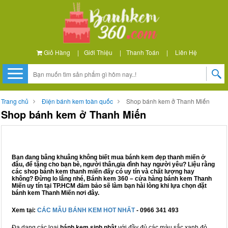
Giỏ Hàng
|
Giới Thiệu
|
Thanh Toán
|
Liên Hệ
Trang chủ
Điện bánh kem toàn quốc
Shop bánh kem ở Thanh Miến
Shop bánh kem ở Thanh Miến
Bạn đang bâng khuâng không biết mua bánh kem đẹp thanh miến ở
đâu, để tặng cho bạn bè, người thân,gia đình hay người yêu? Liệu rằng
các shop bánh kem thanh miến đấy có uy tín và chất lượng hay
không? Đừng lo lắng nhé, Bánh kem 360 – cửa hàng bánh kem Thanh
Miến uy tín tại TP.HCM đảm bảo sẽ làm bạn hài lòng khi lựa chọn đặt
bánh kem Thanh Miến nơi đây.
Xem tại:
CÁC MẪU BÁNH KEM HOT NHẤT
- 0966 341 493
Đa dạng các loại
bánh kem sinh nhật
với đầy đủ các màu sắc xanh đỏ