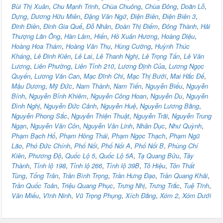
Bùi Thị Xuân
,
Chu Mạnh Trinh
,
Chùa Chuông
,
Chùa Đông
,
Doãn Lỗ
,
Dựng
,
Dương Hữu Miên
,
Đặng Văn Ngữ
,
Điện Biên
,
Điện Biên 3
,
Đinh Điền
,
Đinh Gia Quế
,
Đỗ Nhân
,
Đoàn Thị Điểm
,
Đông Thành
,
Hải
Thượng Lãn Ông
,
Hàn Lâm
,
Hiến
,
Hồ Xuân Hương
,
Hoàng Diệu
,
Hoàng Hoa Thám
,
Hoàng Văn Thụ
,
Hùng Cường
,
Huỳnh Thúc
Kháng
,
Lê Đinh Kiên
,
Lê Lai
,
Lê Thanh Nghị
,
Lê Trọng Tấn
,
Lê Văn
Lương
,
Liên Phường
,
Liên Tỉnh 210
,
Lương Định Của
,
Lương Ngọc
Quyến
,
Lương Văn Can
,
Mạc Đĩnh Chi
,
Mạc Thị Bưởi
,
Mai Hắc Đế
,
Mậu Dương
,
Mỹ Đức
,
Nam Thành
,
Nam Tiến
,
Nguyễn Biểu
,
Nguyễn
Bính
,
Nguyễn Bỉnh Khiêm
,
Nguyễn Công Hoan
,
Nguyễn Du
,
Nguyễn
Đình Nghị
,
Nguyễn Đức Cảnh
,
Nguyễn Huệ
,
Nguyễn Lương Bằng
,
Nguyễn Phong Sắc
,
Nguyễn Thiện Thuật
,
Nguyễn Trãi
,
Nguyễn Trung
Ngạn
,
Nguyễn Văn Côn
,
Nguyễn Văn Linh
,
Nhân Dục
,
Như Quỳnh
,
Phạm Bạch Hổ
,
Phạm Hồng Thái
,
Phạm Ngọc Thạch
,
Phạm Ngũ
Lão
,
Phó Đức Chính
,
Phố Nối
,
Phố Nối A
,
Phố Nối B
,
Phùng Chí
Kiên
,
Phương Độ
,
Quốc Lộ 5
,
Quốc Lộ 5A
,
Tạ Quang Bửu
,
Tây
Thành
,
Tỉnh lộ 198
,
Tỉnh lộ 266
,
Tỉnh lộ 39B
,
Tô Hiệu
,
Tôn Thất
Tùng
,
Tống Trân
,
Trần Bình Trọng
,
Trần Hưng Đạo
,
Trần Quang Khải
,
Trần Quốc Toản
,
Triệu Quang Phục
,
Trưng Nhị
,
Trưng Trắc
,
Tuệ Tĩnh
,
Văn Miếu
,
Vĩnh Ninh
,
Vũ Trọng Phụng
,
Xích Đằng
,
Xóm 2
,
Xóm Dưới