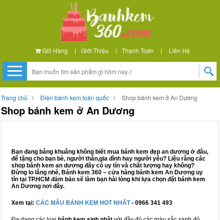
Giỏ Hàng
|
Giới Thiệu
|
Thanh Toán
|
Liên Hệ
Trang chủ
Điện bánh kem toàn quốc
Shop bánh kem ở An Dương
Shop bánh kem ở An Dương
Bạn đang bâng khuâng không biết mua bánh kem đẹp an dương ở đâu,
để tặng cho bạn bè, người thân,gia đình hay người yêu? Liệu rằng các
shop bánh kem an dương đấy có uy tín và chất lượng hay không?
Đừng lo lắng nhé, Bánh kem 360 – cửa hàng bánh kem An Dương uy
tín tại TP.HCM đảm bảo sẽ làm bạn hài lòng khi lựa chọn đặt bánh kem
An Dương nơi đây.
Xem tại:
CÁC MẪU BÁNH KEM HOT NHẤT
- 0966 341 493
Đa dạng các loại
bánh kem sinh nhật
với đầy đủ các màu sắc xanh đỏ