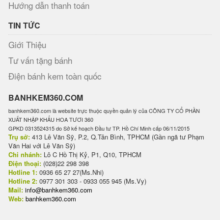
Hướng dẫn thanh toán
TIN TỨC
Giới Thiệu
Tư vấn tặng bánh
Điện bánh kem toàn quốc
BANHKEM360.COM
banhkem360.com là website trực thuộc quyền quản lý của CÔNG TY CỔ PHẦN
XUẤT NHẬP KHẨU HOA TƯƠI 360
GPKD 0313524315 do Sở kế hoạch Đầu tư TP. Hồ Chí Minh cấp 06/11/2015
Trụ sở:
413 Lê Văn Sỹ, P.2, Q.Tân Bình, TPHCM (Gần ngã tư Phạm
Văn Hai với Lê Văn Sỹ)
Chi nhánh:
Lô C Hồ Thị Kỷ, P1, Q10, TPHCM
Điện thoại:
(028)22 298 398
Hotline 1:
0936 65 27 27(Ms.Nhi)
Hotline 2:
0977 301 303 - 0933 055 945 (Ms.Vy)
Mail:
info@banhkem360.com
Web:
banhkem360.com