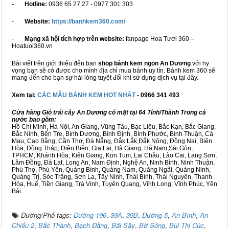
- Hotline:
0936 65 27 27 - 0977 301 303
-
Website:
https://banhkem360.com/
-
Mạng xã hội tích hợp trên website:
fanpage Hoa Tươi 360 –
Hoatuoi360.vn
Bài viết trên giới thiệu đến bạn
shop bánh kem ngon An Dương
với hy
vọng bạn sẽ có được cho mình địa chỉ mua bánh uy tín. Bánh kem 360 sẽ
mang đến cho bạn sự hài lòng tuyệt đối khi sử dụng dịch vụ tại đây.
Xem tại:
CÁC MẪU BÁNH KEM HOT NHẤT
- 0966 341 493
Cửa hàng Giỏ trái cây An Dương có mặt tại 64 Tỉnh/Thành Trong cả
nước bao gồm:
Hồ Chí Minh, Hà Nội, An Giang, Vũng Tàu, Bạc Liêu, Bắc Kạn, Bắc Giang,
Bắc Ninh, Bến Tre, Bình Dương, Bình Định, Bình Phước, Bình Thuận, Cà
Mau, Cao Bằng, Cần Thơ, Đà Nẵng, Đắk Lắk,Đắk Nông, Đồng Nai, Biên
Hòa, Đồng Tháp, Điện Biên, Gia Lai, Hà Giang, Hà Nam,Sài Gòn,
TPHCM, Khánh Hòa, Kiên Giang, Kon Tum, Lai Châu, Lào Cai, Lạng Sơn,
Lâm Đồng, Đà Lạt, Long An, Nam Định, Nghệ An, Ninh Bình, Ninh Thuận,
Phú Thọ, Phú Yên, Quảng Bình, Quảng Nam, Quảng Ngãi, Quảng Ninh,
Quảng Trị, Sóc Trăng, Sơn La, Tây Ninh, Thái Bình, Thái Nguyên, Thanh
Hóa, Huế, Tiền Giang, Trà Vinh, Tuyên Quang, Vĩnh Long, Vĩnh Phúc, Yên
Bái...
Đường/Phố tags:
Đường 196
,
39A
,
39B
,
Đường 5
,
An Bình
,
An
Chiểu 2
,
Bắc Thành
,
Bạch Đằng
,
Bãi Sậy
,
Bờ Sông
,
Bùi Thị Cúc
,