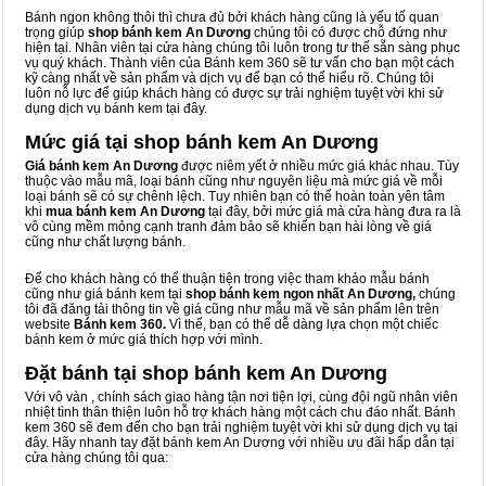
Bánh ngon không thôi thì chưa đủ bởi khách hàng cũng là yếu tố quan
trọng giúp
shop bánh kem An Dương
chúng tôi có được chỗ đứng như
hiện tại. Nhân viên tại cửa hàng chúng tôi luôn trong tư thế sẵn sàng phục
vụ quý khách. Thành viên của Bánh kem 360 sẽ tư vấn cho bạn một cách
kỹ càng nhất về sản phẩm và dịch vụ để bạn có thể hiểu rõ. Chúng tôi
luôn nỗ lực để giúp khách hàng có được sự trải nghiệm tuyệt vời khi sử
dụng dịch vụ bánh kem tại đây.
Mức giá tại shop bánh kem An Dương
Giá bánh kem An Dương
được niêm yết ở nhiều mức giá khác nhau. Tùy
thuộc vào mẫu mã, loại bánh cũng như nguyên liệu mà mức giá về mỗi
loại bánh sẽ có sự chênh lệch. Tuy nhiên bạn có thể hoàn toàn yên tâm
khi
mua bánh kem An Dương
tại đây, bởi mức giá mà cửa hàng đưa ra là
vô cùng mềm mỏng cạnh tranh đảm bảo sẽ khiến bạn hài lòng về giá
cũng như chất lượng bánh.
Để cho khách hàng có thể thuận tiện trong việc tham khảo mẫu bánh
cũng như giá bánh kem tại
shop bánh kem ngon nhất An Dương,
chúng
tôi đã đăng tải thông tin về giá cũng như mẫu mã về sản phẩm lên trên
website
Bánh kem 360.
Vì thế, bạn có thể dễ dàng lựa chọn một chiếc
bánh kem ở mức giá thích hợp với mình.
Đặt bánh tại shop bánh kem An Dương
Với vô vàn
, chính sách giao hàng tận nơi tiện lợi, cùng đội ngũ nhân viên
nhiệt tình thân thiện luôn hỗ trợ khách hàng một cách chu đáo nhất. Bánh
kem 360 sẽ đem đến cho bạn trải nghiệm tuyệt vời khi sử dụng dịch vụ tại
đây. Hãy nhanh tay đặt bánh kem An Dương với nhiều ưu đãi hấp dẫn tại
cửa hàng chúng tôi qua: