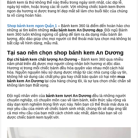
Bánh kem là thứ không thể nào thiếu trong ngày sinh nhật, các dịp lễ,
ngày kỷ niệm, hoặc trong các lễ cưới. Với những chiếc bánh kem thơm
ngon đa hương vị được trang trí đẹp mắt sẽ làm cho buổi tiệc của chúng
ta vô cùng hoàn hảo.
Shop bánh kem ngon Qu
ậ
n 1
–
Bánh kem 360 là điểm đến hoàn hảo cho
những ai tìm kiếm những
mẫu bánh kem An Dương đẹp
. Đội ngũ Bánh
kem 360 luôn không ngừng cố gắng để làm ra đa dạng mẫu bánh ấn
tượng, độc đáo giúp cho mọi người có thể thoải mái lựa chọn mà không bị
bất cấp về hình dáng, mẫu mã.
Tại sao nên chọn shop bánh kem An Dương
Đại chỉ bánh kem chất lượng An Dương
– Bánh kem 360 qua nhiều
năm phát triển đã được mọi người công nhận bởi hương vị độc đáo.
Hương vị trong mỗi chiếc bánh đều hòa quyện vào nhau một cách hài
hòa. Nguồn nguyên liệu sử dụng được nhập từ các nhà cung cấp uy tín,
không hề sử dụng các chất phụ gia hay chất bảo quản có hại nên
mua
bánh kem An Dương
tại cửa hàng chúng tôi, là sự lựa chọn chắc chắn sẽ
không làm bạn thất vọng.
Đội ngũ nhân viên của
bánh kem tươi An Dương
đều là những người
chuyên nghiệp, có chuyên môn cao về làm bánh, kiến thức sâu rộng và
dày dạn kinh nghiệm trong lĩnh vực này. Nên bạn có thể thoải mái đưa ra
mọi yêu cầu của mình về chiếc bánh sinh nhật, chúng tôi sẽ đáp ứng tất
cả mọi nhu cầu của bạn một cách chính xác nhất, đảm bảo bạn sẽ có
được chiếc bánh kem tuyệt vời.