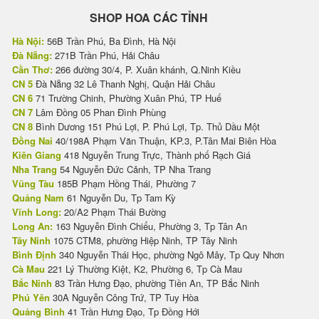
SHOP HOA CÁC TỈNH
Hà Nội:
56B Trần Phú, Ba Đình, Hà Nội
Đà Nẵng:
271B Trần Phú, Hải Châu
Cần Thơ:
266 đường 30/4, P. Xuân khánh, Q.Ninh Kiều
CN 5
Đà Nẵng 32 Lê Thanh Nghị, Quận Hải Châu
CN 6
71 Trường Chinh, Phường Xuân Phú, TP Huế
CN 7
Lâm Đồng 05 Phan Đình Phùng
CN 8
Bình Dương 151 Phú Lợi, P. Phú Lợi, Tp. Thủ Dầu Một
Đồng Nai
40/198A Phạm Văn Thuận, KP.3, P.Tân Mai Biên Hòa
Kiên Giang
418 Nguyễn Trung Trực, Thành phố Rạch Giá
Nha Trang
54 Nguyễn Đức Cảnh, TP Nha Trang
Vũng Tàu
185B Phạm Hồng Thái, Phường 7
Quảng Nam
61 Nguyễn Du, Tp Tam Kỳ
Vĩnh Long:
20/A2 Phạm Thái Bường
Long An:
163 Nguyễn Đình Chiểu, Phường 3, Tp Tân An
Tây Ninh
1075 CTM8, phường Hiệp Ninh, TP Tây Ninh
Bình Định
340 Nguyễn Thái Học, phường Ngô Mây, Tp Quy Nhơn
Cà Mau
221 Lý Thường Kiệt, K2, Phường 6, Tp Cà Mau
Bắc Ninh
83 Trần Hưng Đạo, phường Tiền An, TP Bắc Ninh
Phú Yên
30A Nguyễn Công Trứ, TP Tuy Hòa
Quảng Bình
41 Trần Hưng Đạo, Tp Đồng Hới