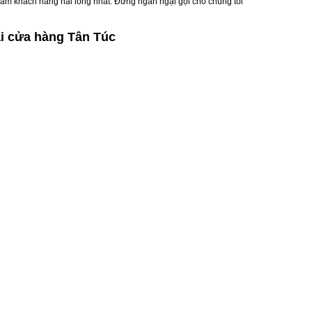
 đảm khách hàng hài lòng nhất. Đừng ngần ngại gọi cho chúng tôi
i cửa hàng Tân Túc