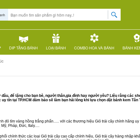
anh
P
DIP TẶNG BÁNH
LOẠI BÁNH
COMBO HOA VÀ BÁNH
BÁNH KE
úc
đâu, để tặng cho bạn bè, người thân,gia đình hay người yêu? Liệu rằng các sh
y tín tại TP.HCM đảm bảo sẽ làm bạn hài lòng khi lựa chọn đặt bánh kem Tân 
 đỏ tím vàng hồng trắng phấn...... với các thương hiệu Giỏ trái cây chính hãng uy t
ỹ, Pháp, Đức, Italy.....
hối chính thức các loại Giỏ trái cây cao cấp chính hiệu, Giỏ trái cây hàng nhập k