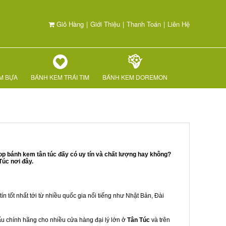
Giỏ Hàng
|
Giới Thiệu
|
Thanh Toán
|
Liên Hệ
M BỰA
BÁNH KEM TRÁI TIM
BÁNH KEM DOREMON
op bánh kem tân túc đấy có uy tín và chất lượng hay không?
Túc nơi đây.
ín tốt nhất tới từ nhiều quốc gia nổi tiếng như Nhật Bản, Đài
hẩu chính hãng cho nhiều cửa hàng đại lý lớn ở
Tân Túc
và trên