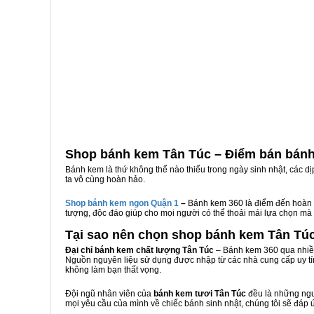
Shop bánh kem Tân Túc – Điểm bán bánh
Bánh kem là thứ không thể nào thiếu trong ngày sinh nhật, các d
ta vô cùng hoàn hảo.
Shop bánh kem ngon Qu
ậ
n 1
–
Bánh kem 360 là điểm đến hoàn 
tượng, độc đáo giúp cho mọi người có thể thoải mái lựa chọn mà
Tại sao nên chọn shop bánh kem Tân Tú
Đại chỉ bánh kem chất lượng Tân Túc
– Bánh kem 360 qua nhiều
Nguồn nguyên liệu sử dụng được nhập từ các nhà cung cấp uy tí
không làm bạn thất vọng.
Đội ngũ nhân viên của
bánh kem tươi Tân Túc
đều là những ngườ
mọi yêu cầu của mình về chiếc bánh sinh nhật, chúng tôi sẽ đáp 