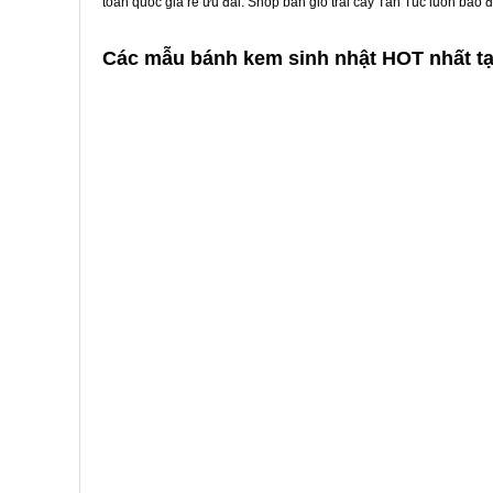
toàn quốc giá rẻ ưu đãi. Shop bán giỏ trái cây Tân Túc luôn bảo
Các mẫu bánh kem sinh nhật HOT nhất tạ