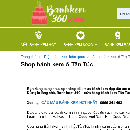
Tìm nh
MẪU BÁNH KEM HOT
BÁNH KEM SOCOLA
BÁNH KEM BẮ
Trang chủ
Điện bánh kem toàn quốc
Shop bánh kem ở Tân T
Shop bánh kem ở Tân Túc
Bạn đang bâng khuâng không biết mua bánh kem đẹp tân túc ở 
Đừng lo lắng nhé, Bánh kem 360 – cửa hàng bánh kem Tân Túc u
Xem tại:
CÁC MẪU BÁNH KEM HOT NHẤT
- 0966 341 493
Đa dạng các loại
bánh kem sinh nhật
với đầy đủ các màu sắc xanh
Loan, Thái Lan, Malyasia, Trung Quốc, Việt Nam, Hàn Quốc, Nga, M
Cửa hàng
Bánh kem sinh nhật Tân Túc
là nhà cung cấp & phân p