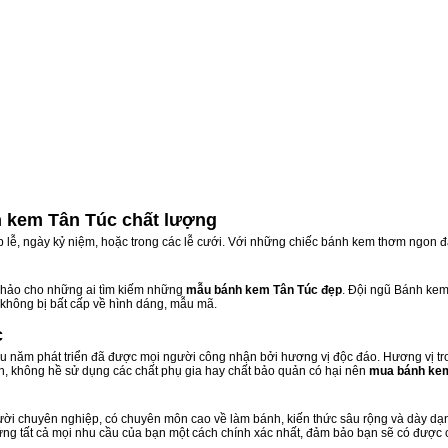
 kem Tân Túc chất lượng
ịp lễ, ngày kỷ niệm, hoặc trong các lễ cưới. Với những chiếc bánh kem thơm ngon đ
hảo cho những ai tìm kiếm những
mẫu bánh kem Tân Túc đẹp
. Đội ngũ Bánh ke
 không bị bất cấp về hình dáng, mẫu mã.
c
 năm phát triển đã được mọi người công nhận bởi hương vị độc đáo. Hương vị tr
n, không hề sử dụng các chất phụ gia hay chất bảo quản có hại nên
mua bánh ke
i chuyên nghiệp, có chuyên môn cao về làm bánh, kiến thức sâu rộng và dày dạn 
ứng tất cả mọi nhu cầu của bạn một cách chính xác nhất, đảm bảo bạn sẽ có được 