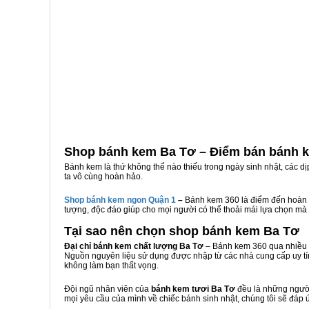
Shop bánh kem Ba Tơ – Điểm bán bánh 
Bánh kem là thứ không thể nào thiếu trong ngày sinh nhật, các d
ta vô cùng hoàn hảo.
Shop bánh kem ngon Qu
ậ
n 1
–
Bánh kem 360 là điểm đến hoàn 
tượng, độc đáo giúp cho mọi người có thể thoải mái lựa chọn mà
Tại sao nên chọn shop bánh kem Ba Tơ
Đại chỉ bánh kem chất lượng Ba Tơ
– Bánh kem 360 qua nhiều n
Nguồn nguyên liệu sử dụng được nhập từ các nhà cung cấp uy tí
không làm bạn thất vọng.
Đội ngũ nhân viên của
bánh kem tươi Ba Tơ
đều là những người
mọi yêu cầu của mình về chiếc bánh sinh nhật, chúng tôi sẽ đáp 