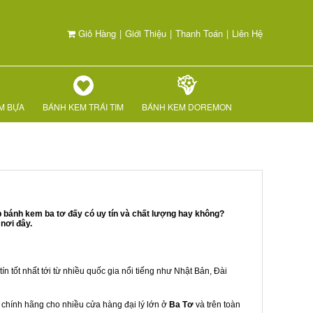
Giỏ Hàng
|
Giới Thiệu
|
Thanh Toán
|
Liên Hệ
M BỰA
BÁNH KEM TRÁI TIM
BÁNH KEM DOREMON
 bánh kem ba tơ đấy có uy tín và chất lượng hay không?
nơi đây.
ín tốt nhất tới từ nhiều quốc gia nổi tiếng như Nhật Bản, Đài
u chính hãng cho nhiều cửa hàng đại lý lớn ở
Ba Tơ
và trên toàn