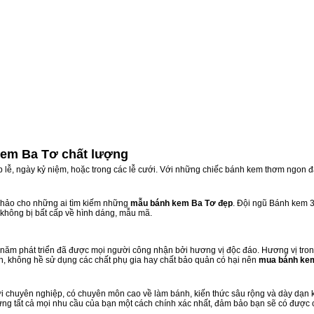
kem Ba Tơ chất lượng
ịp lễ, ngày kỷ niệm, hoặc trong các lễ cưới. Với những chiếc bánh kem thơm ngon đ
hảo cho những ai tìm kiếm những
mẫu bánh kem Ba Tơ đẹp
. Đội ngũ Bánh kem 
 không bị bất cấp về hình dáng, mẫu mã.
ăm phát triển đã được mọi người công nhận bởi hương vị độc đáo. Hương vị tron
n, không hề sử dụng các chất phụ gia hay chất bảo quản có hại nên
mua bánh ke
 chuyên nghiệp, có chuyên môn cao về làm bánh, kiến thức sâu rộng và dày dạn ki
ứng tất cả mọi nhu cầu của bạn một cách chính xác nhất, đảm bảo bạn sẽ có được 