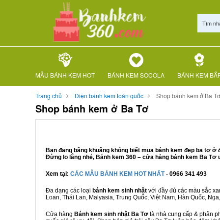
Tìm nh
MẪU BÁNH KEM HOT
BÁNH KEM SOCOLA
BÁNH KEM BẮ
Trang chủ
Điện bánh kem toàn quốc
Shop bánh kem ở Ba T
Shop bánh kem ở Ba Tơ
Bạn đang bâng khuâng không biết mua bánh kem đẹp ba tơ ở đâ
Đừng lo lắng nhé, Bánh kem 360 – cửa hàng bánh kem Ba Tơ uy
Xem tại:
CÁC MẪU BÁNH KEM HOT NHẤT
- 0966 341 493
Đa dạng các loại
bánh kem sinh nhật
với đầy đủ các màu sắc xanh
Loan, Thái Lan, Malyasia, Trung Quốc, Việt Nam, Hàn Quốc, Nga, M
Cửa hàng
Bánh kem sinh nhật Ba Tơ
là nhà cung cấp & phân phố