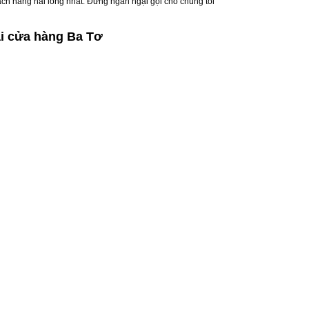
ách hàng hài lòng nhất. Đừng ngần ngại gọi cho chúng tôi
i cửa hàng Ba Tơ