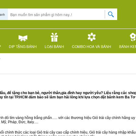
anh
P
DIP TẶNG BÁNH
LOẠI BÁNH
COMBO HOA VÀ BÁNH
BÁNH KE
ơ
u, để tặng cho bạn bè, người thân,gia đình hay người yêu? Liệu rằng các shop
 tín tại TP.HCM đảm bảo sẽ làm bạn hài lòng khi lựa chọn đặt bánh kem Ba Tơ 
 đỏ tím vàng hồng trắng phấn...... với các thương hiệu Giỏ trái cây chính hãng uy t
ỹ, Pháp, Đức, Italy.....
i chính thức các loại Giỏ trái cây cao cấp chính hiệu, Giỏ trái cây hàng nhập khẩ