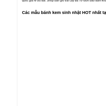
quốc giá rẻ ưu đãi. Shop bán giỏ trái cây Ba Tơ luôn bảo đảm kh
Các mẫu bánh kem sinh nhật HOT nhất tạ