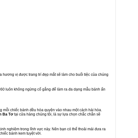
a hương vị được trang trí đẹp mắt sẽ làm cho buổi tiệc của chúng
360 luôn không ngừng cố gắng để làm ra đa dạng mẫu bánh ấn
g mỗi chiếc bánh đều hòa quyện vào nhau một cách hài hòa.
m Ba Tơ
tại cửa hàng chúng tôi, là sự lựa chọn chắc chắn sẽ
nh nghiệm trong lĩnh vực này. Nên bạn có thể thoải mái đưa ra
chiếc bánh kem tuyệt vời.