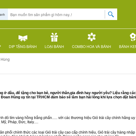
anh
P
DIP TẶNG BÁNH
LOẠI BÁNH
COMBO HOA VÀ BÁNH
BÁNH KE
 Hùng
ở đâu, để tặng cho bạn bè, người thân,gia đình hay người yêu? Liệu rằng các
oan Hùng uy tín tại TP.HCM đảm bảo sẽ làm bạn hài lòng khi lựa chọn đặt bá
 đỏ tím vàng hồng trắng phấn...... với các thương hiệu Giỏ trái cây chính hãng uy t
ỹ, Pháp, Đức, Italy.....
n phối chính thức các loại Giỏ trái cây cao cấp chính hiệu, Giỏ trái cây hàng nhậ