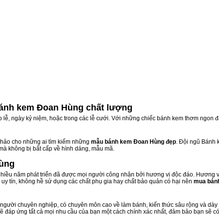
ánh kem Đoan Hùng chất lượng
ịp lễ, ngày kỷ niệm, hoặc trong các lễ cưới. Với những chiếc bánh kem thơm ngon đ
hảo cho những ai tìm kiếm những
mẫu bánh kem Đoan Hùng đẹp
. Đội ngũ Bánh
 mà không bị bất cấp về hình dáng, mẫu mã.
Hùng
iều năm phát triển đã được mọi người công nhận bởi hương vị độc đáo. Hương vị
uy tín, không hề sử dụng các chất phụ gia hay chất bảo quản có hại nên
mua bán
người chuyên nghiệp, có chuyên môn cao về làm bánh, kiến thức sâu rộng và dày d
sẽ đáp ứng tất cả mọi nhu cầu của bạn một cách chính xác nhất, đảm bảo bạn sẽ có