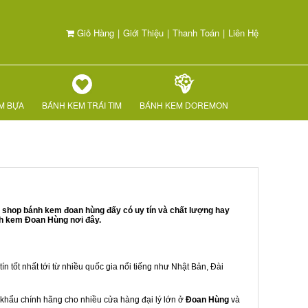
Giỏ Hàng
|
Giới Thiệu
|
Thanh Toán
|
Liên Hệ
M BỰA
BÁNH KEM TRÁI TIM
BÁNH KEM DOREMON
 shop bánh kem đoan hùng đấy có uy tín và chất lượng hay
nh kem Đoan Hùng nơi đây.
ín tốt nhất tới từ nhiều quốc gia nổi tiếng như Nhật Bản, Đài
p khẩu chính hãng cho nhiều cửa hàng đại lý lớn ở
Đoan Hùng
và