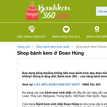
Tìm nh
MẪU BÁNH KEM HOT
BÁNH KEM SOCOLA
BÁNH KEM BẮ
Trang chủ
Điện bánh kem toàn quốc
Shop bánh kem ở Đoan
Shop bánh kem ở Đoan Hùng
Bạn đang bâng khuâng không biết mua bánh kem đẹp đoan hùng 
không? Đừng lo lắng nhé, Bánh kem 360 – cửa hàng bánh kem Đ
Xem tại:
CÁC MẪU BÁNH KEM HOT NHẤT
- 0966 341 493
Đa dạng các loại
bánh kem sinh nhật
với đầy đủ các màu sắc xanh
Loan, Thái Lan, Malyasia, Trung Quốc, Việt Nam, Hàn Quốc, Nga, M
Cửa hàng
Bánh kem sinh nhật Đoan Hùng
là nhà cung cấp & phâ