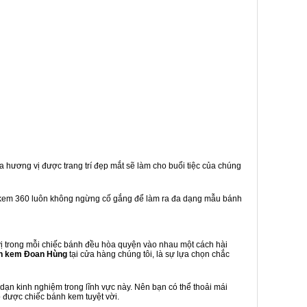
a hương vị được trang trí đẹp mắt sẽ làm cho buổi tiệc của chúng
 kem 360 luôn không ngừng cố gắng để làm ra đa dạng mẫu bánh
 trong mỗi chiếc bánh đều hòa quyện vào nhau một cách hài
h kem Đoan Hùng
tại cửa hàng chúng tôi, là sự lựa chọn chắc
ạn kinh nghiệm trong lĩnh vực này. Nên bạn có thể thoải mái
 được chiếc bánh kem tuyệt vời.