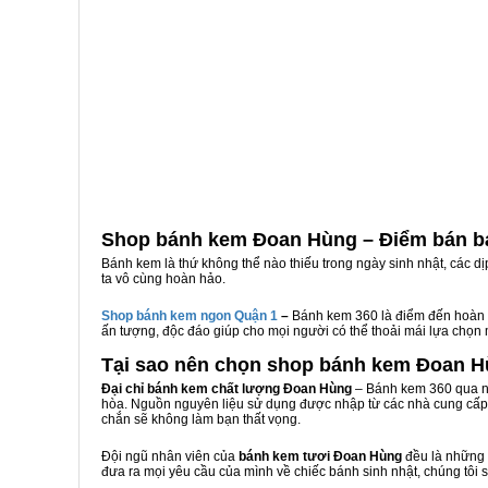
Shop bánh kem Đoan Hùng – Điểm bán b
Bánh kem là thứ không thể nào thiếu trong ngày sinh nhật, các d
ta vô cùng hoàn hảo.
Shop bánh kem ngon Qu
ậ
n 1
–
Bánh kem 360 là điểm đến hoàn 
ấn tượng, độc đáo giúp cho mọi người có thể thoải mái lựa chọn
Tại sao nên chọn shop bánh kem Đoan 
Đại chỉ bánh kem chất lượng Đoan Hùng
– Bánh kem 360 qua nh
hòa. Nguồn nguyên liệu sử dụng được nhập từ các nhà cung cấp 
chắn sẽ không làm bạn thất vọng.
Đội ngũ nhân viên của
bánh kem tươi Đoan Hùng
đều là những 
đưa ra mọi yêu cầu của mình về chiếc bánh sinh nhật, chúng tôi 