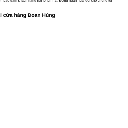
uôn bảo đảm khách hàng hài lòng nhất. Đừng ngần ngại gọi cho chúng tôi
ại cửa hàng Đoan Hùng