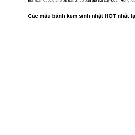
trên toàn quốc giá rẻ ưu đãi. Shop bán giỏ trái cây Đoan Hùng l
Các mẫu bánh kem sinh nhật HOT nhất t